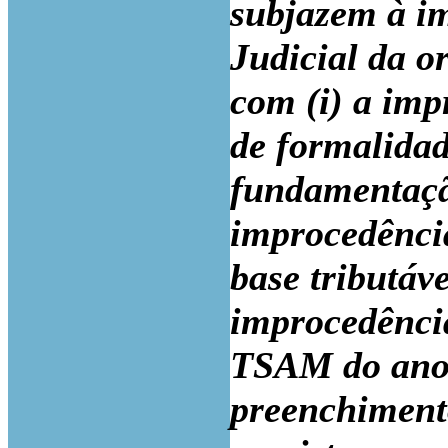
subjazem à i
Judicial da o
com (i) a imp
de formalidad
fundamentação
improcedênci
base tributáve
improcedência
TSAM do ano 
preenchimento