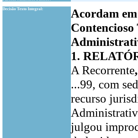
1
Decisão Texto Integral:
Acordam em 
Contencioso 
Administrati
1. RELATÓ
A Recorrente
...99, com sede
recurso juris
Administrativ
julgou improc