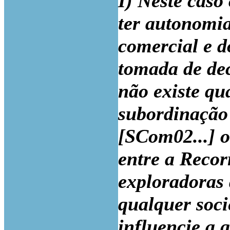
I) Neste caso
ter autonomia
comercial e 
tomada de dec
não existe qu
subordinação 
[SCom02...] o
entre a Recor
exploradoras 
qualquer soc
influencie a 