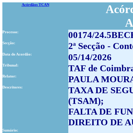
Acórdãos TCAN
Acórd
A
Processo:
00174/24.5BE
Secção:
2ª Secção - Cont
Data do Acordão:
05/14/2026
Tribunal:
TAF de Coimbr
Relator:
PAULA MOURA
Descritores:
TAXA DE SEG
(TSAM);
FALTA DE FU
DIREITO DE 
Sumário: