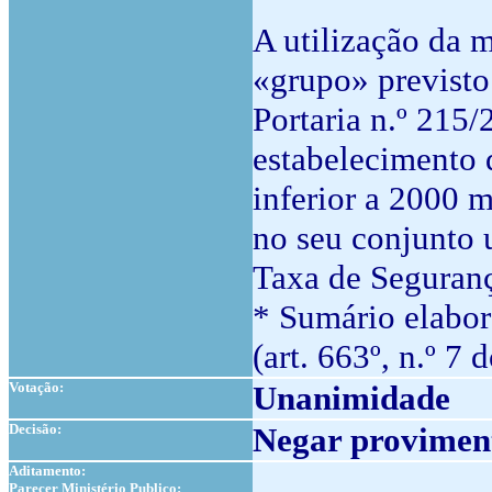
A utilização da m
«grupo» previsto 
Portaria n.º 215/
estabelecimento 
inferior a 2000 
no seu conjunto u
Taxa de Seguran
* Sumário elabor
(art. 663º, n.º 7 
Votação:
Unanimidade
Decisão:
Negar proviment
Aditamento:
Parecer Ministério Publico: