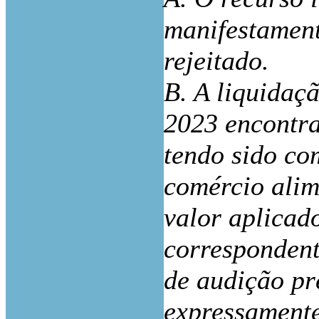
manifestament
rejeitado.
B. A liquidaç
2023 encontr
tendo sido co
comércio alim
valor aplicado
corresponden
de audição pr
expressamente