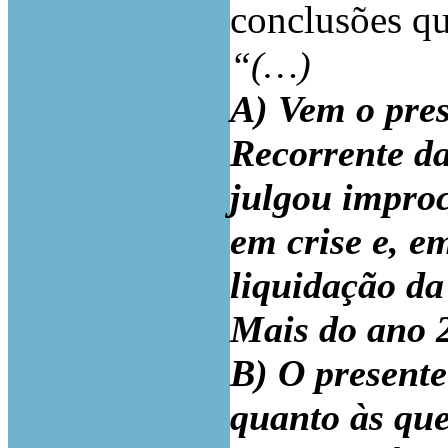
conclusões q
“(…)
A) Vem o pres
Recorrente da
julgou impro
em crise e, e
liquidação d
Mais do ano 2
B) O presente
quanto às que