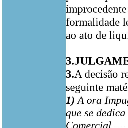
improcedente 
formalidade l
ao ato de liqu
3.JULGAM
3.
A decisão r
seguinte matér
1)
A ora Impu
que se dedica
Comercial ..., 