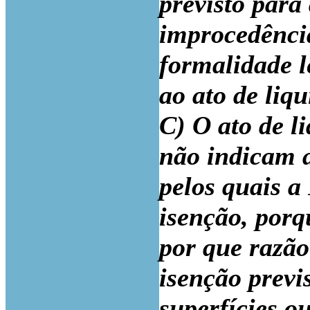
previsto para 
improcedência
formalidade l
ao ato de liq
C) O ato de li
não indicam a
pelos quais a
isenção, por
por que razão
isenção previ
superfícies o