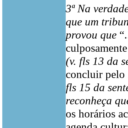
3ª Na verdade
que um tribun
provou que
“.
culposamente 
(v. fls 13 da 
concluir pelo
fls 15 da sen
reconheça q
os horários a
agenda cultura