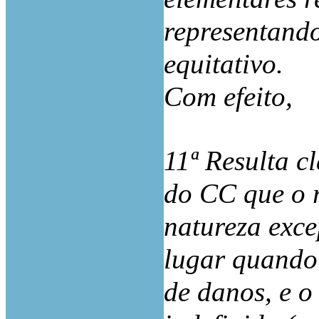
representando
equitativo.
Com efeito,
11ª Resulta c
do CC que o 
natureza exce
lugar quando 
de danos, e o