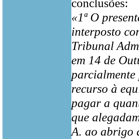
conclusões:
«1ª O presente
interposto co
Tribunal Admi
em 14 de Outu
parcialmente 
recurso à eq
pagar a quant
que alegadame
A. ao abrigo 