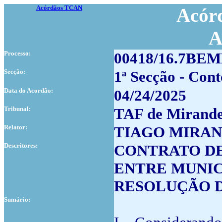
Acórdãos TCAN
Acórd
A
Processo:
00418/16.7BE
Secção:
1ª Secção - Con
Data do Acordão:
04/24/2025
Tribunal:
TAF de Mirande
Relator:
TIAGO MIRA
Descritores:
CONTRATO DE
ENTRE MUNIC
RESOLUÇÃO 
Sumário: