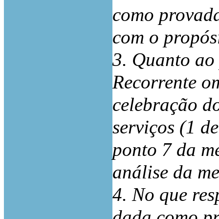
como provada
com o propósi
3. Quanto ao 
Recorrente o
celebração do
serviços (1 d
ponto 7 da me
análise da m
4. No que res
dada como pr