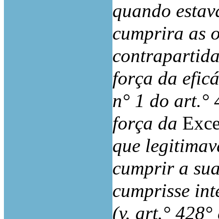
quando estav
cumprira as 
contrapartida
força da eficá
n° 1 do art.°
força da
Exce
que legitimav
cumprir a sua
cumprisse int
(v. art.° 428°