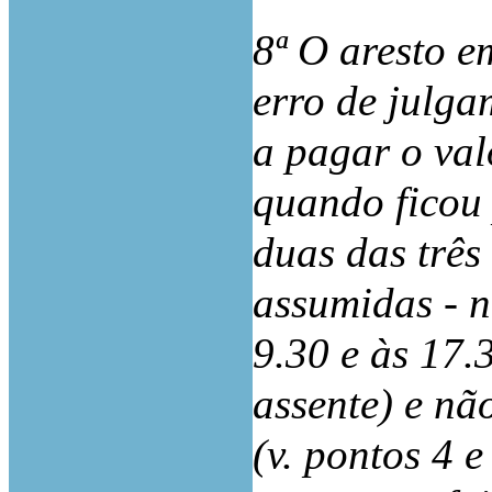
8ª O aresto e
erro de julg
a pagar o val
quando ficou
duas das três
assumidas - n
9.30 e às 17.3
assente) e nã
(v. pontos 4 e