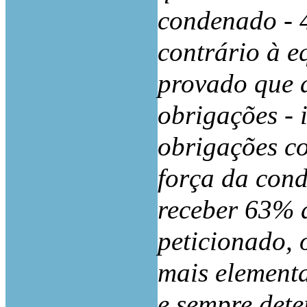
condenado - 4
contrário à e
provado que 
obrigações - 
obrigações co
força da cond
receber 63% d
peticionado, 
mais
elementa
e sempre dete