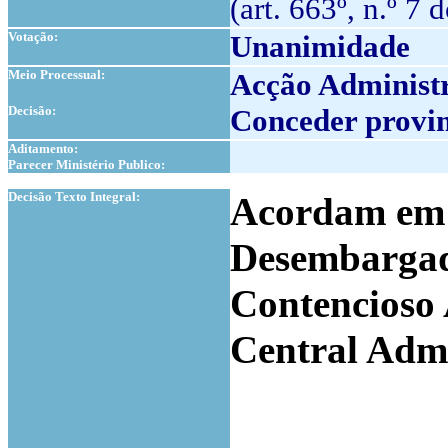
(art. 663º, n.º 7 
Votação:
Unanimidade
Meio Processual:
Acção Adminis
Decisão:
Conceder provim
Aditamento:
Parecer Ministério Publico:
1
Decisão Texto Integral:
Acordam em c
Desembargad
Contencioso 
Central Admi