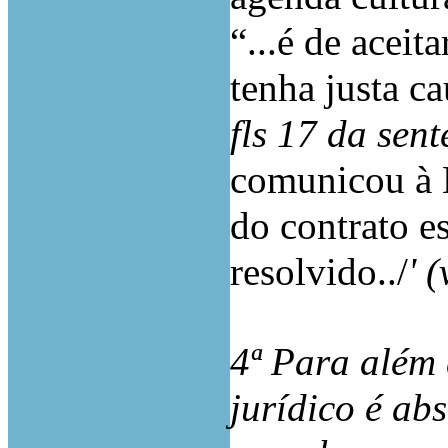
“...é de acei
tenha justa ca
fls 17 da sen
comunicou à 
do contrato e
resolvido../
' 
4ª Para além 
jurídico é ab