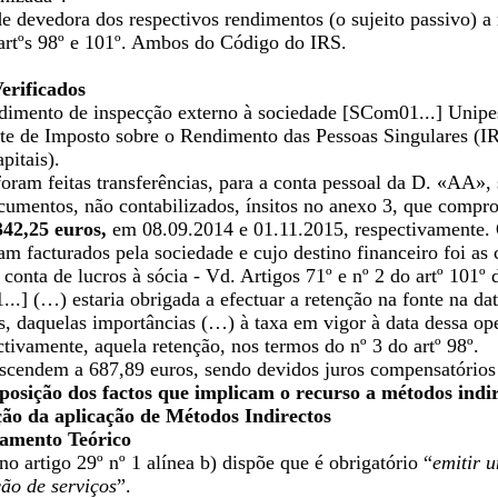
e devedora dos respectivos rendimentos (o sujeito passivo) a
rtºs 98º e 101º. Ambos do Código do IRS.
Verificados
dimento de inspecção externo à sociedade [SCom01...] Unipesso
nte de Imposto sobre o Rendimento das Pessoas Singulares (IR
pitais).
oram feitas transferências, para a conta pessoal da D. «AA»,
ocumentos, não contabilizados, ínsitos no anexo 3, que comp
342,25 euros,
em 08.09.2014 e 01.11.2015, respectivamente. O
m facturados pela sociedade e cujo destino financeiro foi as
conta de lucros à sócia - Vd. Artigos 71º e nº 2 do artº 101º
.] (…) estaria obrigada a efectuar a retenção na fonte na da
s, daquelas importâncias (…) à taxa em vigor à data dessa op
tivamente, aquela retenção, nos termos do nº 3 do artº 98º.
ascendem a 687,89 euros, sendo devidos juros compensatórios
posição dos factos que implicam o recurso a métodos indi
o da aplicação de Métodos Indirectos
ramento Teórico
 artigo 29º nº 1 alínea b) dispõe que é obrigatório “
emitir 
ção de serviços
”.