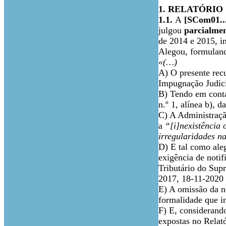
1. RELATÓRIO
1.1.
A
[SCom01...
julgou
parcialme
de 2014 e 2015, in
Alegou, formuland
«(…)
A) O presente rec
Impugnação Judici
B) Tendo em conta
n.º 1, alínea b), 
C) A Administração
a
“[i]nexistência 
irregularidades n
D) E tal como ale
exigência de noti
Tributário do Sup
2017, 18-11-2020 
E) A omissão da no
formalidade que i
F) E, considerando
expostas no Relató