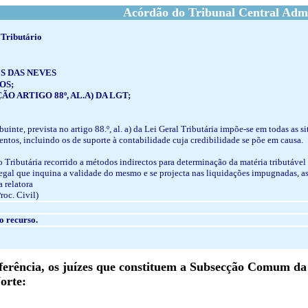
Acórdão do Tribunal Central Admi
 Tributário
S DAS NEVES
OS;
O ARTIGO 88º, AL.A) DA LGT;
ibuinte, prevista no artigo 88.º, al. a) da Lei Geral Tributária impõe-se em todas as
os, incluindo os de suporte à contabilidade cuja credibilidade se põe em causa.
o Tributária recorrido a métodos indirectos para determinação da matéria tributável 
egal que inquina a validade do mesmo e se projecta nas liquidações impugnadas, a
 relatora
Proc. Civil)
o recurso.
rência, os juízes que constituem a Subsecção Comum da 
orte: