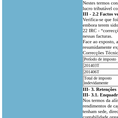
Nestes termos con
lucro tributável c
III - 2.2 Factos v
Verifica-se que f
embora terem sido 
22 IRC - “correcçõ
nessas facturas.
Face ao exposto, 
resumidamente exp
Correcções Técnic
Período de imposto
201403T
201406T
Total de imposto
indevidamente
III- 3. Retenções
III- 3.1. Enquad
Nos termos da alín
rendimentos de cap
tenham sede, dire
contabilidade org