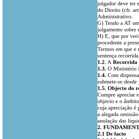
julgador deve ter
do Direito (cfr. a
Administrativo.
G) Tendo a AT omit
julgamento sobre e
H) E, que por veri
procedente a pres
Termos em que e n
sentença recorrid
1.2
. A
Recorrida
1.3.
O Ministério 
1.4.
Com dispensa 
submete-se desde j
1.5. Objecto do r
Cumpre apreciar e 
objecto e o âmbito
cuja apreciação é 
a alegada omissão 
anulação das liqu
2. FUNDAMEN
2.1 De facto