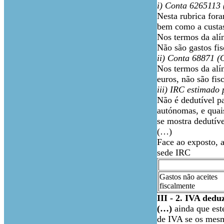
i) Conta 6265113 
Nesta rubrica fora
bem como a custas
Nos termos da alín
Não são gastos fis
ii) Conta 68871 (
Nos termos da alín
euros, não são fis
iii) IRC estimado
Não é dedutível pa
autónomas, e quais
se mostra dedutíve
(…)
Face ao exposto, a
sede IRC
Gastos não aceites
fiscalmente
III - 2. IVA ded
(…)
ainda que est
de IVA se os mesm