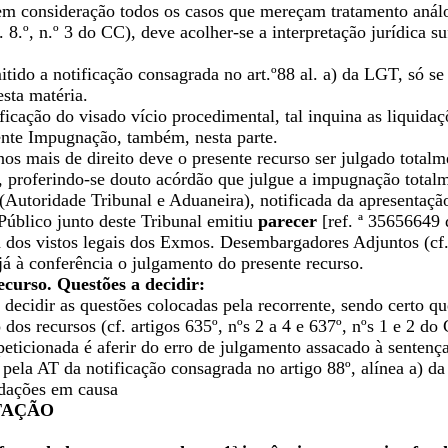
 em consideração todos os casos que mereçam tratamento análo
rt. 8.º, n.º 3 do CC), deve acolher-se a interpretação jurídic
ido a notificação consagrada no art.º88 al. a) da LGT, só se
sta matéria.
ficação do visado vício procedimental, tal inquina as liquid
ente Impugnação, também, nesta parte.
os mais de direito deve o presente recurso ser julgado total
a, proferindo-se douto acórdão que julgue a impugnação total
(Autoridade Tribunal e Aduaneira), notificada da apresentação
Público junto deste Tribunal emitiu
parecer
[ref. ª 35656649 
dos vistos legais dos Exmos. Desembargadores Adjuntos (cf. 
á à conferência o julgamento do presente recurso.
ecurso. Questões a decidir:
decidir as questões colocadas pela recorrente, sendo certo q
 dos recursos (cf. artigos 635º, nºs 2 a 4 e 637º, nºs 1 e 2 d
peticionada é aferir do erro de julgamento assacado à senten
pela AT da notificação consagrada no artigo 88º, alínea a) d
idações em causa
TAÇÃO