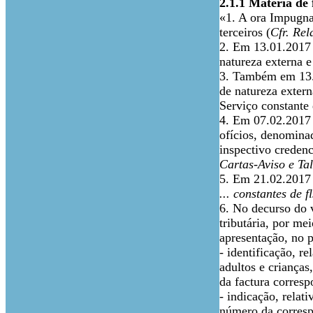
2.1.1 Matéria de
«1. A ora Impugna
terceiros (
Cfr. Rel
2. Em 13.01.2017 
natureza externa e
3. Também em 13.0
de natureza exter
Serviço constante 
4. Em 07.02.2017 
ofícios, denomina
inspectivo creden
Cartas-Aviso e Tal
5. Em 21.02.2017 
... constantes de f
6. No decurso do 
tributária, por me
apresentação, no p
- identificação, r
adultos e crianças
da factura corresp
- indicação, relat
número da correspo