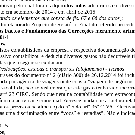
motivo pelo qual foram adquiridos bolos adquiridos em diverso
e em setembro de 2014 e em abril de 2015.
itando os elementos que consta de fls. 67 e 68 dos autos
);
oi elaborado Projecto de Relatório Final do referido procedim
dos Factos e Fundamentos das Correcções meramente aritm
2014
os,
istos contabilísticos da empresa e respectiva documentação d
assivo contabilizou e deduziu diversos gastos não dedutíveis 
tas que a seguir se explanam:
eslocações, estadas e transportes (alojamento) - Isentos
ravés do documento nº 2 (diário 300) de 26.12.2014 foi inclu
tida por agência de viagens onde consta “viagem de negócios”
soal Lda, não se vislumbra que este gasto tenha sido incorri
 artº 23 CIRC. Sendo que nem na contabilidade nem extracont
ício da actividade comercial. Acresce ainda que a factura rela
itos previstos na alínea b) do nº 5 do artº 36º CIVA. Efectiv
nas uma discriminação entre “voos” e “estadias”. Não é indica
2015
os,