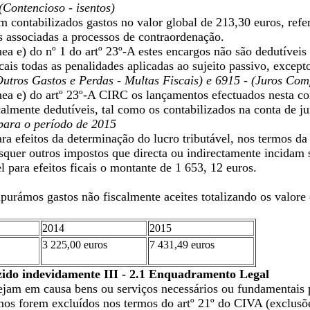
(Contencioso - isentos)
m contabilizados gastos no valor global de 213,30 euros, refe
 associadas a processos de contraordenação.
ea e) do nº 1 do artº 23º-A estes encargos não são dedutíveis 
cais todas as penalidades aplicadas ao sujeito passivo, excep
Outros Gastos e Perdas - Multas Fiscais) e 6915 - (Juros Com
ea e) do artº 23º-A CIRC os lançamentos efectuados nesta con
calmente dedutíveis, tal como os contabilizados na conta de 
 para o período de 2015
ra efeitos da determinação do lucro tributável, nos termos da 
quer outros impostos que directa ou indirectamente incidam so
l para efeitos ficais o montante de 1 653, 12 euros.
purámos gastos não fiscalmente aceites totalizando os valore
2014
2015
3 225,00 euros
7 431,49 euros
uzido indevidamente III - 2.1 Enquadramento Legal
ejam em causa bens ou serviços necessários ou fundamentais p
os forem excluídos nos termos do artº 21º do CIVA (exclusõe