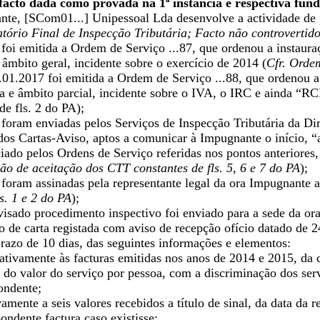
 facto dada como provada na 1ª instância e respectiva fu
nte, [SCom01...] Unipessoal Lda desenvolve a actividade de p
atório Final de Inspecção Tributária; Facto não controvertid
foi emitida a Ordem de Serviço ...87, que ordenou a instaur
 âmbito geral, incidente sobre o exercício de 2014 (
Cfr. Ordem
1.2017 foi emitida a Ordem de Serviço ...88, que ordenou a
na e âmbito parcial, incidente sobre o IVA, o IRC e ainda “R
de fls. 2 do PA);
foram enviadas pelos Serviços de Inspecção Tributária da Dire
dos Cartas-Aviso, aptos a comunicar à Impugnante o início, 
ciado pelos Ordens de Serviço referidas nos pontos anteriores
ão de aceitação dos CTT constantes de fls. 5, 6 e 7 do PA
);
foram assinadas pela representante legal da ora Impugnante as
ls. 1 e 2 do PA
);
visado procedimento inspectivo foi enviado para a sede da or
io de carta registada com aviso de recepção ofício datado de 
razo de 10 dias, das seguintes informações e elementos:
elativamente às facturas emitidas nos anos de 2014 e 2015, da d
, do valor do serviço por pessoa, com a discriminação dos ser
ondente;
ivamente a seis valores recebidos a título de sinal, da data da
ndente factura caso existisse;