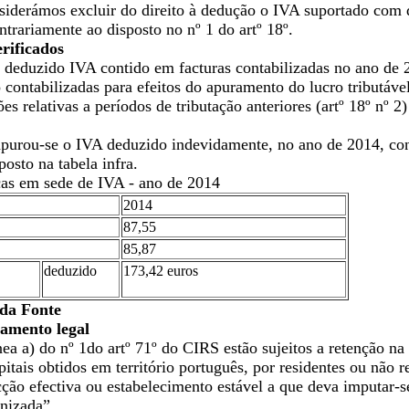
siderámos excluir do direito à dedução o IVA suportado com d
ontrariamente ao disposto no nº 1 do artº 18º.
erificados
oi deduzido IVA contido em facturas contabilizadas no ano de
contabilizadas para efeitos do apuramento do lucro tributáve
es relativas a períodos de tributação anteriores (artº 18º nº 
apurou-se o IVA deduzido indevidamente, no ano de 2014, c
osto na tabela infra.
as em sede de IVA - ano de 2014
2014
87,55
85,87
deduzido
173,42 euros
 da Fonte
ramento legal
ea a) do nº 1do artº 71º do CIRS estão sujeitos a retenção na f
itais obtidos em território português, por residentes ou não r
cção efectiva ou estabelecimento estável a que deva imputar
anizada”.