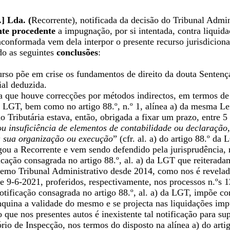
] Lda. (
Recorrente), notificada da decisão do Tribunal Admin
nte procedente
a impugnação, por si intentada, contra liquid
conformada vem dela interpor o presente recurso jurisdiciona
o as seguintes
conclusões
:
urso põe em crise os fundamentos de direito da douta Sentenç
al deduzida.
 que houve correcções por métodos indirectos, em termos de f
da LGT, bem como no artigo 88.º, n.º 1, alínea a) da mesma Le
 Tributária estava, então, obrigada a fixar um prazo, entre 5 
ou insuficiência de elementos de contabilidade ou declaração, 
a sua organização ou execução
” (cfr. al. a) do artigo 88.º da
gou a Recorrente e vem sendo defendido pela jurisprudência, r
ficação consagrada no artigo 88.º, al. a) da LGT que reiterad
remo Tribunal Administrativo desde 2014, como nos é revelado
e 9-6-2021, proferidos, respectivamente, nos processos n.
tificação consagrada no artigo 88.º, al. a) da LGT, impõe co
nquina a validade do mesmo e se projecta nas liquidações imp
 que nos presentes autos é inexistente tal notificação para sup
rio de Inspecção, nos termos do disposto na alínea a) do arti