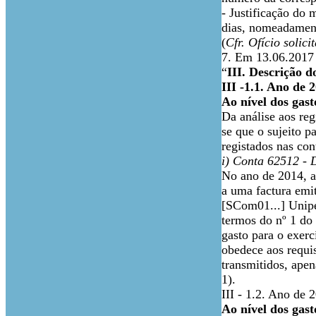
- Justificação do 
dias, nomeadament
(
Cfr. Ofício solic
7. Em 13.06.2017 f
“
III. Descrição 
III -1.1. Ano de 
Ao nível dos gast
Da análise aos reg
se que o sujeito p
registados nas con
i)
Conta 62512 - D
No ano de 2014, at
a uma factura emi
[SCom01...] Unipes
termos do nº 1 do
gasto para o exerc
obedece aos requis
transmitidos, ape
1).
III - 1.2. Ano de 
Ao nível dos gast