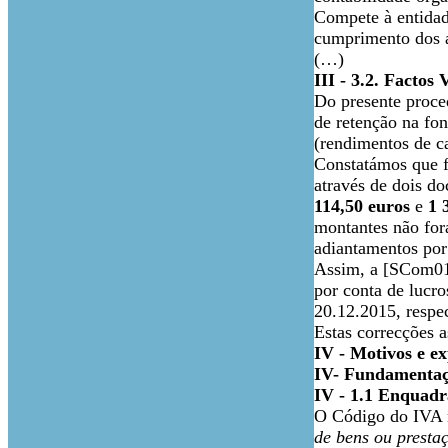
Compete à entidad
cumprimento dos a
(…)
III - 3.2. Factos 
Do presente proce
de retenção na fo
(rendimentos de ca
Constatámos que f
através de dois d
114,50 euros
e
1 
montantes não fora
adiantamentos por 
Assim, a [SCom01..
por conta de lucro
20.12.2015, respec
Estas correcções 
IV - Motivos e ex
IV- Fundamentaçã
IV - 1.1 Enquad
O Código do IVA no
de bens ou presta