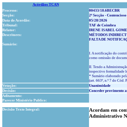
Acórdãos TCAN
Processo:
00433/18.6BECBR
Secção:
2ª Secção - Contencioso
Data do Acordão:
05/28/2026
Tribunal:
TAF de Coimbra
Relator:
IRENE ISABEL GOME
Descritores:
MÉTODOS INDIRECT
FALTA DE NOTIFICAÇÃ
Sumário:
I. A notificação do contr
como omissão de document
II. Tendo a Administraçã
inspectivo formalidade l
* Sumário elaborado pela
(art. 663º, n.º 7 do Cód. 
Votação:
Unanimidade
Decisão:
Conceder provimento a
Aditamento:
Parecer Ministério Publico:
1
Decisão Texto Integral:
Acordam em confe
Administrativo N