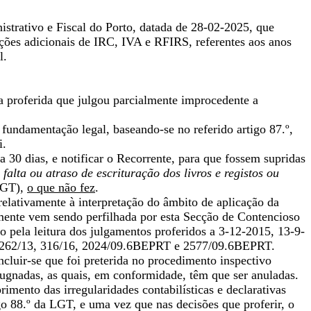
istrativo e Fiscal do Porto, datada de 28-02-2025, que
ações adicionais de IRC, IVA e RFIRS, referentes aos anos
l.
a proferida que julgou parcialmente improcedente a
undamentação legal, baseando-se no referido artigo 87.º,
i.
a 30 dias, e notificar o Recorrente, para que fossem supridas
falta ou atraso de escrituração dos livros e registos ou
 LGT),
o que não fez
.
elativamente à interpretação do âmbito de aplicação da
amente vem sendo perfilhada por esta Secção de Contencioso
 pela leitura dos julgamentos proferidos a 3-12-2015, 13-9-
ºs 1262/13, 316/16, 2024/09.6BEPRT e 2577/09.6BEPRT.
ncluir-se que foi preterida no procedimento inspectivo
ugnadas, as quais, em conformidade, têm que ser anuladas.
rimento das irregularidades contabilísticas e declarativas
go 88.º da LGT, e uma vez que nas decisões que proferir, o