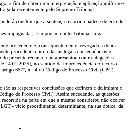
go, a fim de obter uma interpretação e aplicação uniformes
a sufragada recentemente pelo Supremo Tribunal
 poderá concluir que a sentença recorrida padece de erro de
ações impugnadas, e impõe ao douto Tribunal julgar
mente procedente e, consequentemente, revogada a douta
mente procedente com todas as legais consequências.»
 do presente recurso, não apresentou contra-alegações.
de 14.01.2026], no sentido da improcedência do recurso.
artigo 657º, n.º 4 do Código de Processo Civil (CPC),
ue são as respectivas conclusões que definem e delimitam o
o Código de Processo Civil). Assim sucedendo, as questões
ça recorrida na parte em que a mesma considerou não ocorrer
a LGT - vício procedimental determinante, na sua óptica, da