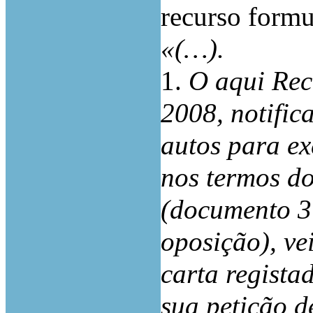
recurso formu
«(…).
1.
O aqui Rec
2008, notific
autos para ex
nos termos do
(documento 3 
oposição), ve
carta regista
sua petição d