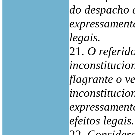
do despacho d
expressamente
legais.
21.
O referid
inconstitucio
flagrante o v
inconstitucio
expressamente
efeitos legais.
22.
Considera