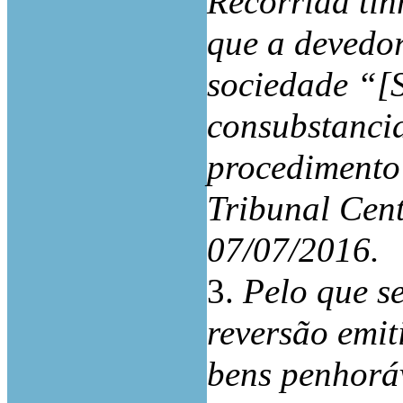
Recorrida tin
que a devedor
sociedade “[
consubstanci
procedimento 
Tribunal Cent
07/07/2016.
3.
Pelo que s
reversão emit
bens penhoráv