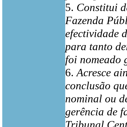
5.
Constitui 
Fazenda Públ
efectividade 
para tanto de
foi nomeado g
6.
Acresce ai
conclusão que
nominal ou de
gerência de f
Tribunal Cent