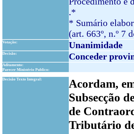
Procedimento e d
.*
* Sumário elabor
(art. 663º, n.º 7 
Votação:
Unanimidade
Decisão:
Conceder provim
Aditamento:
Parecer Ministério Publico:
1
Decisão Texto Integral:
Acordam, em 
Subsecção de
de Contraor
Tributário d