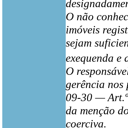
designadament
O não conhec
imóveis regi
sejam suficie
exequenda e 
O responsável
gerência nos
09-30 — Art.º 
da menção dos
coerciva.