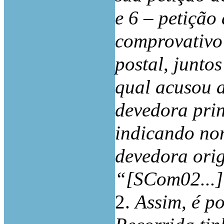
e 6 – petição 
comprovativo 
postal, junto
qual acusou a
devedora prin
indicando no
devedora orig
“[SCom02...]
2.
Assim, é p