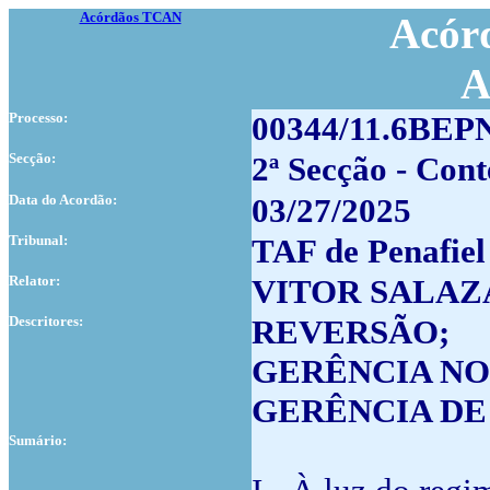
Acórdãos TCAN
Acórd
A
Processo:
00344/11.6BEP
Secção:
2ª Secção - Cont
Data do Acordão:
03/27/2025
Tribunal:
TAF de Penafiel
Relator:
VITOR SALAZ
Descritores:
REVERSÃO;
GERÊNCIA NO
GERÊNCIA DE
Sumário: