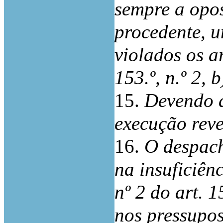
sempre a opos
procedente, 
violados os ar
153.º, n.º 2, 
15.
Devendo a
execução reve
16.
O despach
na insuficiên
nº 2 do art. 
nos pressupos