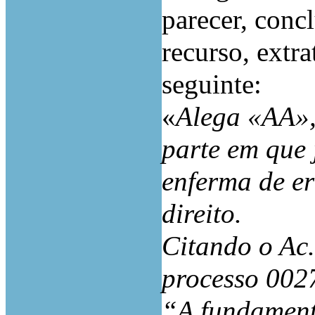
parecer, conc
recurso, extr
seguinte:
«
Alega «AA», 
parte em que 
enferma de er
direito.
Citando o Ac
processo 00
“A fundament