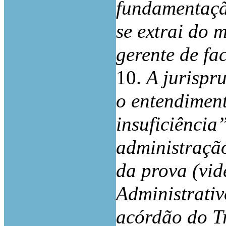
fundamentaçã
se extrai do 
gerente de fa
10.
A jurispr
o entendimen
insuficiência
administraçã
da prova (vid
Administrativ
acórdão do Tr