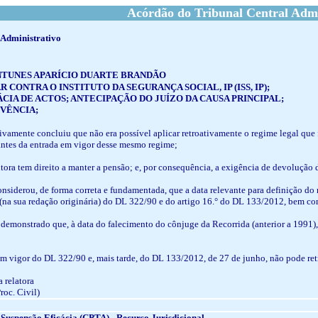
Acórdão do Tribunal Central Admi
 Administrativo
NTUNES APARÍCIO DUARTE BRANDÃO
CONTRA O INSTITUTO DA SEGURANÇA SOCIAL, IP (ISS, IP);
CIA DE ACTOS; ANTECIPAÇÃO DO JUÍZO DA CAUSA PRINCIPAL;
VÊNCIA;
tivamente concluiu que não era possível aplicar retroativamente o regime legal que
antes da entrada em vigor desse mesmo regime;
tora tem direito a manter a pensão; e, por consequência, a exigência de devolução d
considerou, de forma correta e fundamentada, que a data relevante para definição do 
.° (na sua redação originária) do DL 322/90 e do artigo 16.° do DL 133/2012, bem com
u demonstrado que, à data do falecimento do cônjuge da Recorrida (anterior a 1991
 em vigor do DL 322/90 e, mais tarde, do DL 133/2012, de 27 de junho, não pode ret
 relatora
Proc. Civil)
Suspensão Eficácia (CPTA) - Recurso Jurisdicional