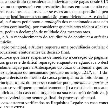
das a esse título (consideradas indevidamente pagas desde 01
iva ou compensação em prestações futuras em caso de não rest
em causa nestes autos saber se esses atos de suspensão da pe
s que justifiquem a sua anulação, como defende a A. e decid
al, a Autora peticionou a
anulação
dos mencionados atos admi
petiva cominação), por considerar que tais atos violam a lei e o
te, pediu a declaração de nulidade dos mesmos atos.
, a A. o reconhecimento do seu direito de continuar a auferir
ituição.
à ação principal, a Autora requereu uma providência cautelar
oduzissem efeitos antes da decisão final.
ediu-se que fosse suspensa de imediato a cessação do pagamen
zos graves e de difícil reparação enquanto se aguardava o desf
undamentação para a Antecipação do Juízo o Tribunal a quo 
ez aplicação do mecanismo previsto no artigo 121.º, n.º 1 d
par a decisão de mérito da causa principal no âmbito de um p
rincipal, o juiz do processo cautelar pode,
ouvidas as partes p
 caso se verifiquem cumulativamente: (i) a existência, nos aut
implicidade do caso ou a urgência na sua resolução definitiva, 
ermos valerá como sentença final do processo principal.
n casu
estarem verificados os Requisitos Legais: no caso conc
rt. 121.º CPTA.