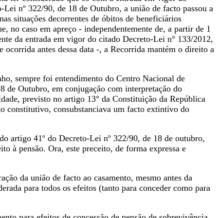
o-Lei nº 322/90, de 18 de Outubro, a união de facto passou a
nas situações decorrentes de óbitos de beneficiários
ue, no caso em apreço - independentemente de, a partir de 1
ente da entrada em vigor do citado Decreto-Lei n° 133/2012,
 ocorrida antes dessa data -, a Recorrida mantém o direito a
nho, sempre foi entendimento do Centro Nacional de
 18 de Outubro, em conjugação com interpretação do
ade, previsto no artigo 13° da Constituição da República
o constitutivo, consubstanciava um facto extintivo do
 do artigo 41º do Decreto-Lei nº 322/90, de 18 de outubro,
to à pensão. Ora, este preceito, de forma expressa e
aração da união de facto ao casamento, mesmo antes da
erada para todos os efeitos (tanto para conceder como para
ento para efeitos de concessão de pensão de sobrevivência,