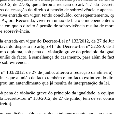
/2012, de 27.06, que alterou a redação do art. 41.° do Decret
sa de cessação do direito à pensão de sobrevivência e apenas 
etiva entrada em vigor, tendo concluído, consequentemente, q
 a A., ora Recorrida, viver em união de facto e independentem
a em que o direito à pensão de sobrevivência resulta de morte
e sobrevivência.
a entrada em vigor do Decreto-Lei n° 133/2012, de 27 de Ju
ltava do disposto no artigo 41° do Decreto-Lei nº 322/90, de
o diploma, sob pena de violação grave do princípio da iguald
união de facto, à semelhança do casamento, para além de fact
e sobrevivência.
n° 133/2012, de 27 de junho, alterou a redacção da alínea a)
nar que a união de facto também é um facto extintivo do direi
rou um entendimento que já resulta da interpretação da lei.
ob pena de violação grave do princípio da igualdade, a equip
do Decreto-Lei n° 133/2012, de 27 de junho, tem de ser consid
ireito).
 em condições análogas às dos cônjuges é equiparada ao casam