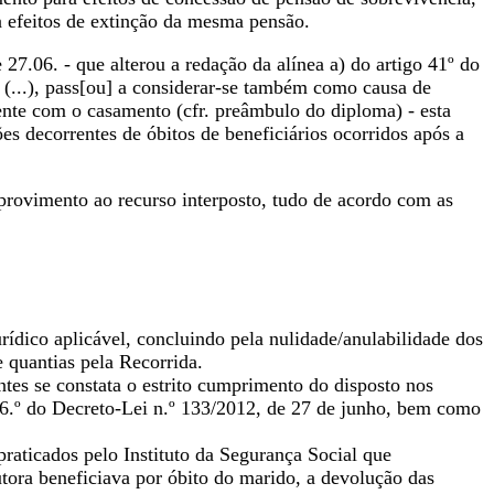
a efeitos de extinção da mesma pensão.
 27.06. - que alterou a redação da alínea a) do artigo 41º do
 (...), pass[ou] a considerar-se também como causa de
ente com o casamento (cfr. preâmbulo do diploma) - esta
ões decorrentes de óbitos de beneficiários ocorridos após a
provimento ao recurso interposto, tudo de acordo com as
urídico aplicável, concluindo pela nulidade/anulabilidade dos
e quantias pela Recorrida.
antes se constata o estrito cumprimento do disposto nos
o 16.º do Decreto-Lei n.º 133/2012, de 27 de junho, bem como
praticados pelo Instituto da Segurança Social que
ora beneficiava por óbito do marido, a devolução das