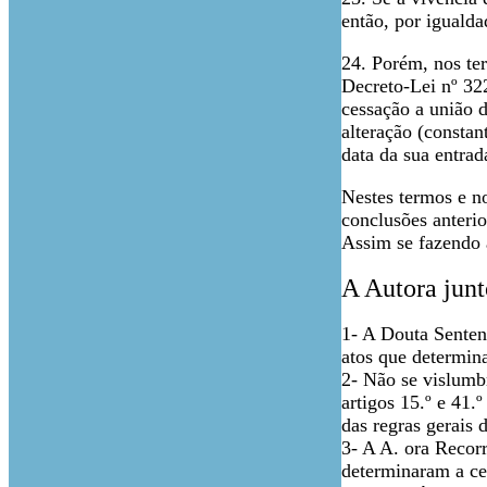
então, por iguald
24. Porém, nos ter
Decreto-Lei nº 322
cessação a união 
alteração (constan
data da sua entrad
Nestes termos e n
conclusões anterio
Assim se fazendo a
A Autora junt
1- A Douta Sentenç
atos que determina
2- Não se vislumbr
artigos 15.º e 41.
das regras gerais 
3- A A. ora Recorr
determinaram a ce