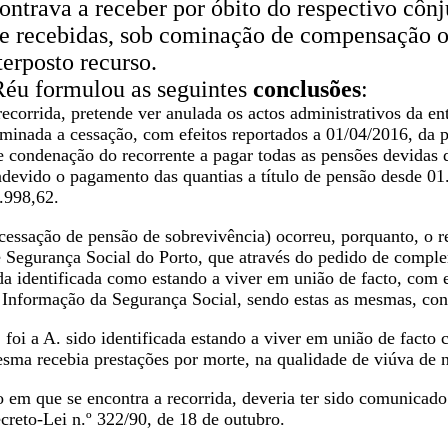
ontrava a receber por óbito do respectivo cônju
e recebidas, sob cominação de compensação o
erposto recurso.
Réu formulou as seguintes
conclusões
:
recorrida, pretende ver anulada os actos administrativos da e
rminada a cessação, com efeitos reportados a 01/04/2016, da 
 condenação do recorrente a pagar todas as pensões devidas 
devido o pagamento das quantias a título de pensão desde 01.
1.998,62.
 (cessação de pensão de sobrevivência) ocorreu, porquanto, o
de Segurança Social do Porto, que através do pedido de compl
rida identificada como estando a viver em união de facto, com
 Informação da Segurança Social, sendo estas as mesmas, co
, foi a A. sido identificada estando a viver em união de fact
esma recebia prestações por morte, na qualidade de viúva de 
o em que se encontra a recorrida, deveria ter sido comunicado
creto-Lei n.º 322/90, de 18 de outubro.