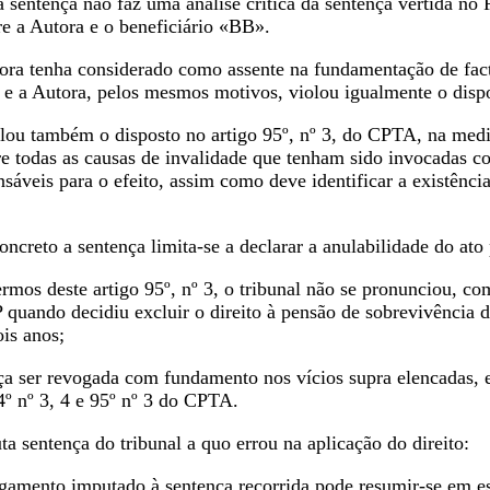
 sentença não faz uma análise crítica da sentença vertida no P
re a Autora e o beneficiário «BB».
bora tenha considerado como assente na fundamentação de fac
 e a Autora, pelos mesmos motivos, violou igualmente o dispo
olou também o disposto no artigo 95º, nº 3, do CPTA, na med
re todas as causas de invalidade que tenham sido invocadas c
sáveis para o efeito, assim como deve identificar a existênci
oncreto a sentença limita-se a declarar a anulabilidade do ato 
ermos deste artigo 95º, nº 3, o tribunal não se pronunciou, c
 quando decidiu excluir o direito à pensão de sobrevivênci
is anos;
a ser revogada com fundamento nos vícios supra elencadas, e 
4º nº 3, 4 e 95º nº 3 do CPTA.
 sentença do tribunal a quo errou na aplicação do direito:
ulgamento imputado à sentença recorrida pode resumir-se em e