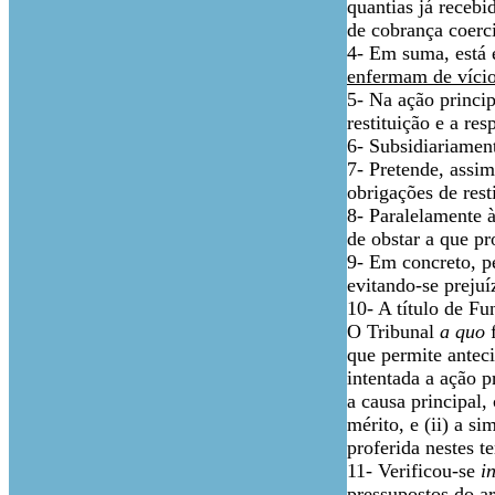
quantias já recebi
de cobrança coerc
4- Em suma, está 
enfermam de vício
5- Na ação princip
restituição e a res
6- Subsidiariamen
7- Pretende, assim
obrigações de rest
8- Paralelamente 
de obstar a que pr
9- Em concreto, p
evitando-se prejuí
10- A título de F
O Tribunal
a quo
f
que permite anteci
intentada a ação p
a causa principal,
mérito, e (ii) a s
proferida nestes t
11- Verificou-se
i
pressupostos do a