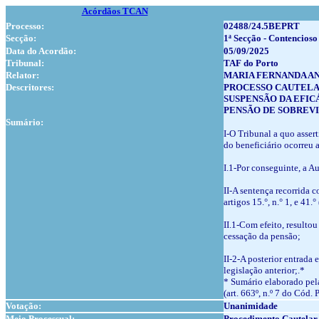
Acórdãos TCAN
Processo:
02488/24.5BEPRT
Secção:
1ª Secção - Contencioso
Data do Acordão:
05/09/2025
Tribunal:
TAF do Porto
Relator:
MARIA FERNANDA A
Descritores:
PROCESSO CAUTELAR 
SUSPENSÃO DA EFICÁ
PENSÃO DE SOBREVI
Sumário:
I-O Tribunal a quo asser
do beneficiário ocorreu 
I.1-Por conseguinte, a Au
II-A sentença recorrida 
artigos 15.°, n.° 1, e 41
II.1-Com efeito, resulto
cessação da pensão;
II-2-A posterior entrada
legislação anterior;.*
* Sumário elaborado pela
(art. 663º, n.º 7 do Cód. 
Votação:
Unanimidade
Meio Processual:
Procedimento Cautelar 