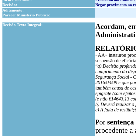
Decisão:
Negar provimento ao re
Aditamento:
Parecer Ministério Publico:
1
Decisão Texto Integral:
Acordam, em 
Administrati
RELATÓRI
«AA» instaurou proc
suspensão de eficácia
“
a) Decisão proferid
cumprimento do dispo
Segurança Social - C
2016/03/09 e que por
também causa de cess
epigrafe (com efeito
(e não €14643,13 com
b) Deverá realizar o
c) A falta de restit
Por
sentença
procedente a 