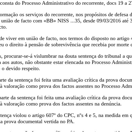
consta do Processo Administrativo do recorrente, docs 19 a 2
formação os serviços do recorrente, nos propósitos de defesa 
m união de facto com «BB» NISS ...35, desde 09/03/2016 até 
cto.
de viver em união de facto, nos termos do disposto no artigo
eu o direito à pensão de sobrevivência que recebia por morte
, procurar-se-á vislumbrar na douta sentença do tribunal a qu
 aos autos, não obstante estar elencada no Processo Administr
 o devido respeito.
te da sentença foi feita uma avaliação crítica da prova docu
 à valoração como prova dos factos assentes no Processo Admi
rte da sentença foi feita uma avaliação crítica da prova doc
 à valoração como prova dos factos assentes na denúncia.
ntença violou o artigo 607º do CPC, nºs 4 e 5, na medida em 
a prova documental vertida no PA.