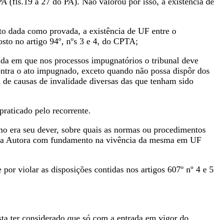
A (fls.19 a 27 do PA). Não valorou por isso, a existência de
to dada como provada, a existência de UF entre o
sto no artigo 94º, nºs 3 e 4, do CPTA;
ida em que nos processos impugnatórios o tribunal deve
ontra o ato impugnado, exceto quando não possa dispôr dos
a de causas de invalidade diversas das que tenham sido
praticado pelo recorrente.
omo era seu dever, sobre quais as normas ou procedimentos
a da Autora com fundamento na vivência da mesma em UF
por violar as disposições contidas nos artigos 607º nº 4 e 5
sta ter considerado que só com a entrada em vigor do