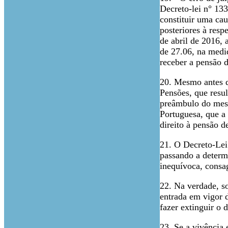
Decreto-lei n° 133
constituir uma cau
posteriores à resp
de abril de 2016,
de 27.06, na medid
receber a pensão d
20. Mesmo antes d
Pensões, que resu
preâmbulo do mesm
Portuguesa, que a 
direito à pensão d
21. O Decreto-Lei 
passando a determi
inequívoca, consag
22. Na verdade, s
entrada em vigor 
fazer extinguir o d
23. Se a vivência