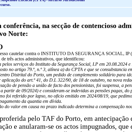
curso.
conferência, na secção de contencioso admi
vo Norte:
O
esso cautelar contra o INSTITUTO DA SEGURANÇA SOCIAL, IP (“ISS, 
 de três actos administrativos, que identificou:
a pelos serviços do Instituto da Segurança Social, I.P em 20.08.2024 
sto no artigo 79.º, n.º 3, alínea a) do CPTA e que se consubstancia e
entro Distrital do Porto, um pedido de complemento solidário para id
 aplicação do art.º 41, do D.L 322/90, de 18 de outubro, na nova red
ação de pensão a união de facto dos pensionistas, foi suspensa, a pen
s a partir de 09/2024) e consideram-se indevidas as pensões pagas, do 
o foi referido por lapso, no oficio emitido em 2024/08/19, que pedimo
 pagamento da quantia em dívida.
uição do valor em causa no prazo indicado determina a compensação nou
proferida pelo TAF do Porto, em antecipação d
ação e anularam-se os actos impugnados, que