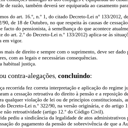
ade de razão, também deverá ser equiparada ao casamento par
mos do art. 16.º, n.º 1, do citado Decreto-Lei n° 133/2012, de
/90, de 18 de Outubro, no que respeita às causas de cessação
de facto do pensionista, à semelhança do que acontece atualm
te do art. 2.º do Decreto-Lei n.º 133/2012) aplica-se às situaç
a em vigor.
os mais de direito e sempre com o suprimento, deve ser dado 
res, com as legais e necessárias consequências.
 habitual justiça.
ou contra-alegações
concluindo
:
,
a recorrida fez correta interpretação e aplicação do regime j
ram a cessação retroativa do direito à pensão e a reposição d
a qualquer violação de lei ou de princípios constitucionais, 
º do Decreto-Lei n.º 322/90, na versão originária, e do artig
de não retroatividade (artigo 12.º do Código Civil).
ida pediu a sindicância da legalidade de atos administrativos 
ssação do pagamento da pensão de sobrevivência de que a Aut