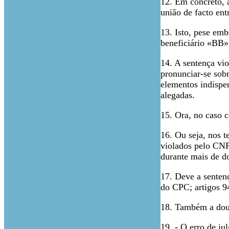
12. Em concreto, a
união de facto ent
13. Isto, pese em
beneficiário «BB»
14. A sentença vi
pronunciar-se sob
elementos indispen
alegadas.
15. Ora, no caso c
16. Ou seja, nos t
violados pelo CNP
durante mais de do
17. Deve a sentenç
do CPC; artigos 9
18. Também a douta
19. - O erro de j