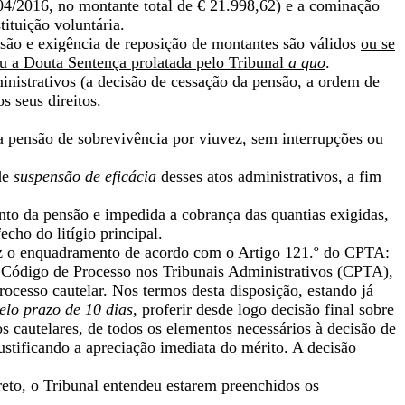
/04/2016, no montante total de € 21.998,62) e a cominação
ituição voluntária.
nsão e exigência de reposição de montantes são válidos
ou se
iu a Douta Sentença prolatada pelo Tribunal
a quo
.
nistrativos (a decisão de cessação da pensão, a ordem de
s seus direitos.
 a pensão de sobrevivência por viuvez, sem interrupções ou
 de
suspensão de eficácia
desses atos administrativos, a fim
to da pensão e impedida a cobrança das quantias exigidas,
echo do litígio principal.
fez o enquadramento de acordo com o Artigo 121.º do CPTA:
o Código de Processo nos Tribunais Administrativos (CPTA),
rocesso cautelar. Nos termos desta disposição, estando já
elo prazo de 10 dias
, proferir desde logo decisão final sobre
os cautelares, de todos os elementos necessários à decisão de
justificando a apreciação imediata do mérito. A decisão
reto, o Tribunal entendeu estarem preenchidos os