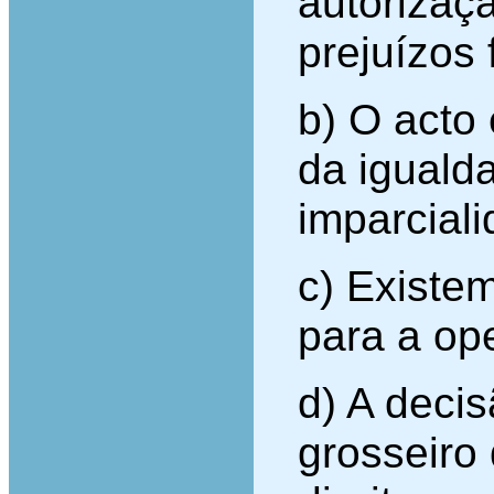
autorizaç
prejuízos 
b) O acto 
da iguald
imparciali
c) Existe
para a op
d) A deci
grosseiro