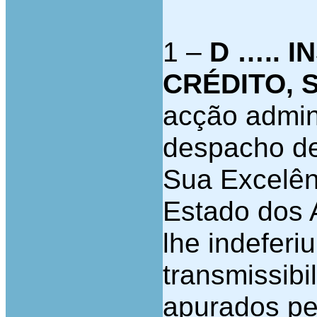
1 –
D ….. 
CRÉDITO, S
acção admini
despacho de
Sua Excelên
Estado dos 
lhe indeferi
transmissibi
apurados pe