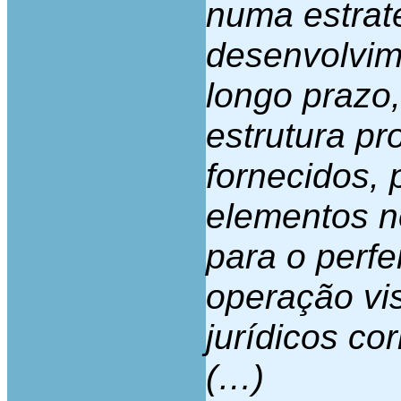
numa estrat
desenvolvim
longo prazo,
estrutura pr
fornecidos, 
elementos n
para o perf
operação vi
jurídicos c
(…)