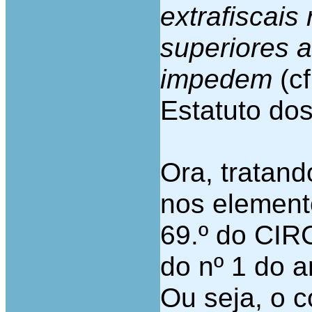
extrafiscais
superiores a
impedem
(cf
Estatuto dos
Ora, tratand
nos elemento
69.º do CIR
do nº 1 do a
Ou seja, o c