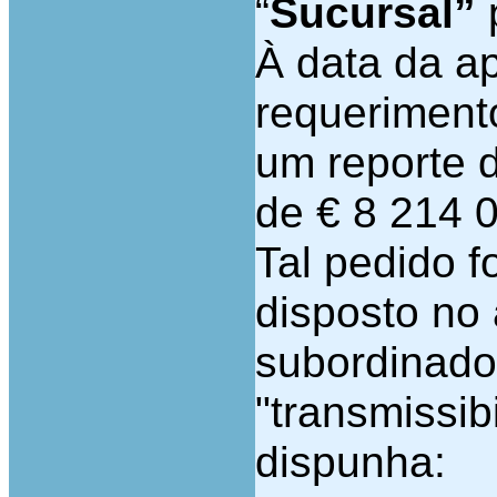
“
Sucursal”
p
À data da a
requerimento
um reporte d
de € 8 214 
Tal pedido f
disposto no 
subordinado
"transmissib
dispunha: