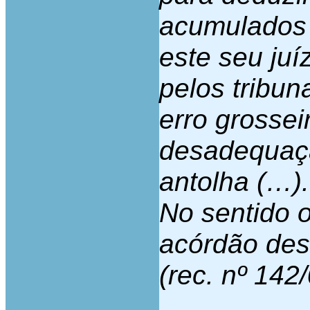
acumulados 
este seu juí
pelos tribu
erro grossei
desadequaçã
antolha (…).
No sentido o
acórdão des
(rec. nº 142/