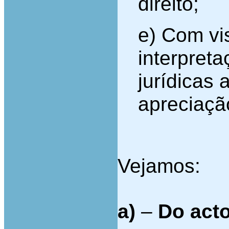
direito;
e) Com vi
interpret
jurídicas 
apreciaçã
Vejamos:
a)
–
Do acto