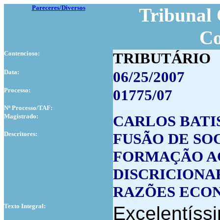
Pareceres/Diversos
Tribunal 
Co
Contencioso:
TRIBUTÁRIO
Data:
06/25/2007
Processo:
01775/07
Nº Processo/TAF:
Magistrado:
CARLOS BATIS
Descritores:
FUSÃO DE SO
FORMAÇÃO A
DISCRICIONA
RAZÕES ECON
Texto Integral:
Excelentíss