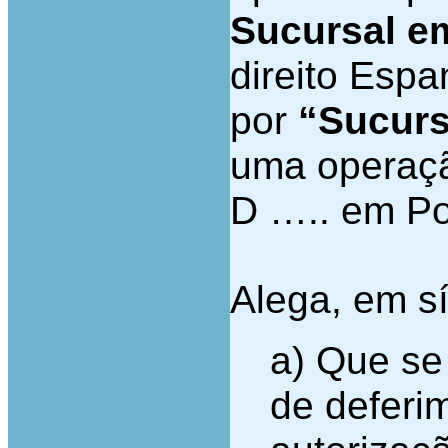
Sucursal e
direito Espa
por
“Sucurs
uma operaçã
D ….. em Po
Alega, em sí
a) Que se
de deferi