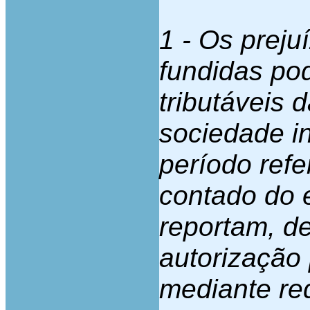
1 - Os preju
fundidas po
tributáveis 
sociedade in
período refer
contado do 
reportam, d
autorização 
mediante re