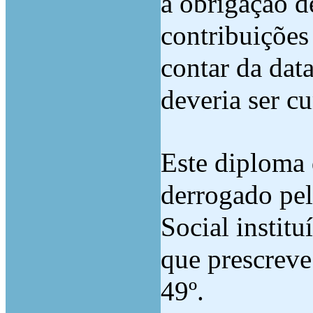
a obrigação d
contribuições
contar da dat
deveria ser c
Este diploma 
derrogado pel
Social instit
que prescreve
49º.