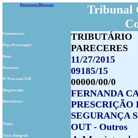
Pareceres/Diversos
Tribunal 
Co
Contencioso:
TRIBUTÁRIO
Peça Processual:
PARECERES
Data:
11/27/2015
Processo:
09185/15
Nº Processo/TAF:
00000/00/0
Magistrado:
FERNANDA C
Descritores:
PRESCRIÇÃO 
SEGURANÇA 
Tema:
OUT - Outros
Texto Integral: