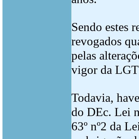
Sendo estes r
revogados qua
pelas alteraç
vigor da LGT 
Todavia, have
do DEc. Lei n
63º nº2 da Le