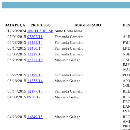
DATA PEÇA
PROCESSO
MAGISTRADO
DE
12/20/2024
160/11.5BELSB
Nuno Costa Maia
07/01/2015
07897/11
Fernanda Carneiro
ALE
06/23/2015
11452/14
Fernanda Carneiro
FAL
06/17/2015
11450/14
Fernanda Carneiro
LPT
06/05/2015
12229/15
Fernanda Carneiro
NUL
05/29/2015
12227/15
Manuela Galego
CAD
IMP
NOT
05/22/2015
12199/15
Fernanda Carneiro
PED
05/18/2015
11755/14
Manuela Galego
APO
COL
05/14/2015
12177/15
Fernanda Carneiro
REL
04/30/2015
8958/12
Manuela Galego
RES
DEC
DAN
EST
04/23/2015
11849/15
Manuela Galego
REC
AMP
PRO