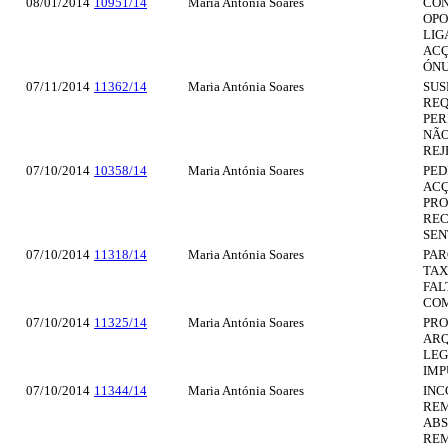
08/01/2014
10951/14
Maria Antónia Soares
CON
OPO
LIG
ACÇ
ÓNU
07/11/2014
11362/14
Maria Antónia Soares
SUS
REQ
PER
NÃO
REJ
07/10/2014
10358/14
Maria Antónia Soares
PED
ACÇÃ
PRO
REC
SEN
07/10/2014
11318/14
Maria Antónia Soares
PAR
TAX
FAL
COM
07/10/2014
11325/14
Maria Antónia Soares
PRO
ARQ
LEG
IMP
07/10/2014
11344/14
Maria Antónia Soares
INC
REM
ABS
REM