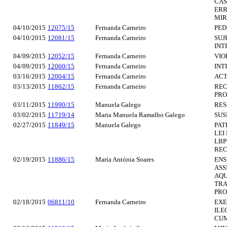
CAS
ERR
MIR
04/10/2015
12075/15
Fernanda Carneiro
PED
04/10/2015
12081/15
Fernanda Carneiro
SUJ
INT
04/09/2015
12052/15
Fernanda Carneiro
VIO
04/09/2015
12060/15
Fernanda Carneiro
INT
03/16/2015
12004/15
Fernanda Carneiro
ACT
03/13/2015
11862/15
Fernanda Carneiro
REC
PRO
03/11/2015
11990/15
Manuela Galego
RES
03/02/2015
11719/14
Maria Manuela Ramalho Galego
SUS
02/27/2015
11849/15
Manuela Galego
PAT
LEI
LBP
REC
02/19/2015
11886/15
Maria Antónia Soares
ENS
ASS
AQU
TRA
PRO
02/18/2015
06811/10
Fernanda Carneiro
EXE
ILE
CUM