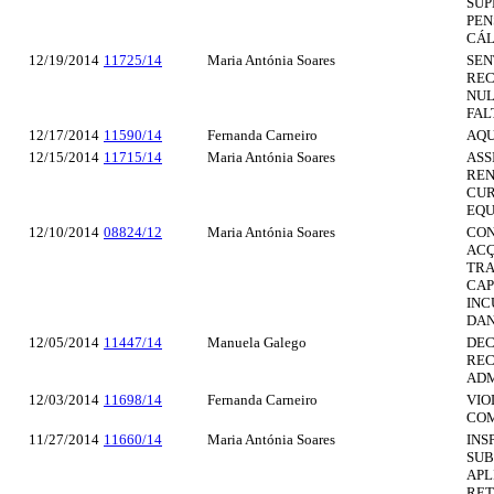
SUP
PEN
CÁL
12/19/2014
11725/14
Maria Antónia Soares
SEN
REC
NUL
FAL
12/17/2014
11590/14
Fernanda Carneiro
AQU
12/15/2014
11715/14
Maria Antónia Soares
ASS
REN
CUR
EQU
12/10/2014
08824/12
Maria Antónia Soares
CON
ACÇ
TRA
CAP
INC
DAN
12/05/2014
11447/14
Manuela Galego
DEC
REC
ADM
12/03/2014
11698/14
Fernanda Carneiro
VIO
COM
11/27/2014
11660/14
Maria Antónia Soares
INS
SUB
APL
RET