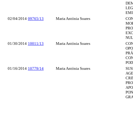
DEM
LEG
EMI
02/04/2014
09765/13
Maria Antónia Soares
CON
MOR
PRO
EXC
NUL
01/30/2014
10011/13
Maria Antónia Soares
CON
OPO
PRÁ
CON
POD
01/16/2014
10779/14
Maria Antónia Soares
SUS
AGE
CRI
PRO
APO
PON
GRA