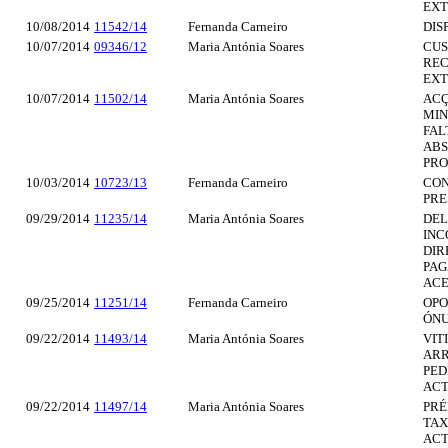
EXT
10/08/2014
11542/14
Fernanda Carneiro
DIS
10/07/2014
09346/12
Maria Antónia Soares
CUS
REC
EXT
10/07/2014
11502/14
Maria Antónia Soares
ACÇ
MIN
FAL
ABS
PRO
10/03/2014
10723/13
Fernanda Carneiro
CON
PRE
09/29/2014
11235/14
Maria Antónia Soares
DEL
INC
DIR
PAG
ACE
09/25/2014
11251/14
Fernanda Carneiro
OPO
ÓNU
09/22/2014
11493/14
Maria Antónia Soares
VIT
ARR
PED
ACT
09/22/2014
11497/14
Maria Antónia Soares
PRÉ
TAX
ACT