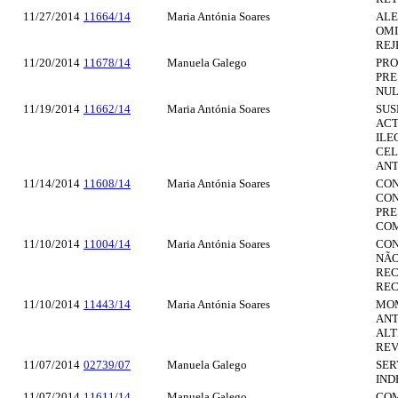
11/27/2014
11664/14
Maria Antónia Soares
ALE
OMI
REJ
11/20/2014
11678/14
Manuela Galego
PRO
PRE
NUL
11/19/2014
11662/14
Maria Antónia Soares
SUS
ACT
ILE
CEL
ANT
11/14/2014
11608/14
Maria Antónia Soares
CON
CON
PRE
COM
11/10/2014
11004/14
Maria Antónia Soares
CON
NÃO
REC
REC
11/10/2014
11443/14
Maria Antónia Soares
MOM
ANT
ALT
REV
11/07/2014
02739/07
Manuela Galego
SER
IND
11/07/2014
11611/14
Manuela Galego
COM