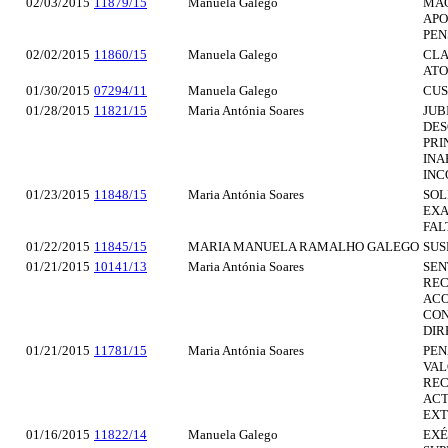
02/03/2015
11879/15
Manuela Galego
MAG
APO
PEN
02/02/2015
11860/15
Manuela Galego
CLA
ATO
01/30/2015
07294/11
Manuela Galego
CUS
01/28/2015
11821/15
Maria Antónia Soares
JUB
DES
PRI
INA
INC
01/23/2015
11848/15
Maria Antónia Soares
SOL
EXA
FAL
01/22/2015
11845/15
MARIA MANUELA RAMALHO GALEGO
SUSP
01/21/2015
10141/13
Maria Antónia Soares
SEN
REC
ACO
CON
DIR
01/21/2015
11781/15
Maria Antónia Soares
PEN
VAL
REC
ACT
EXT
01/16/2015
11822/14
Manuela Galego
EXÉ