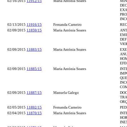
02/16/2015
11912/15
Maria Antónia Soares
MIN
DEC
EXA
PRO
INC
02/13/2015
11916/15
Fernanda Carneiro
REC
02/09/2015
11859/15
Maria Antónia Soares
ANT
EMB
DEF
VIO
02/09/2015
11883/15
Maria Antónia Soares
EXE
ANU
HOM
EFE
02/09/2015
11885/15
Maria Antónia Soares
INT
IMP
QUE
INC
COM
02/09/2015
11887/15
Manuela Galego
DOC
TRA
ORÇ
02/05/2015
11892/15
Fernanda Carneiro
PED
02/04/2015
11870/15
Maria Antónia Soares
INT
HOR
INE