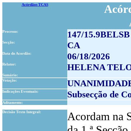
Acórdãos TCAS
Acórd
Processo:
147/15.9BELSB
Secção:
CA
Data do Acordão:
06/18/2026
Relator:
HELENA TEL
Sumário:
Votação:
UNANIMIDAD
Indicações Eventuais:
Subsecção de Co
Aditamento:
1
Decisão Texto Integral:
Acordam na S
da 1.ª Secção