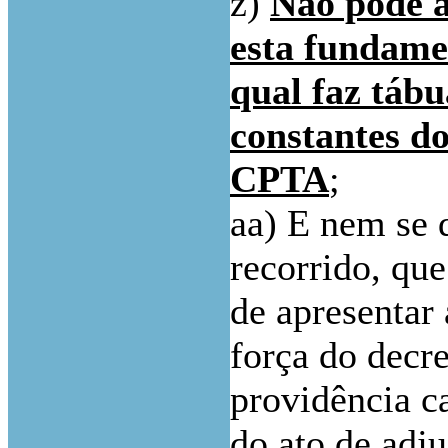
z)
Não pode 
esta fundame
qual faz tábu
constantes do
CPTA
;
aa) E nem se 
recorrido, qu
de apresentar
força do decr
providência ca
do ato de adj