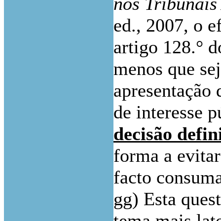
nos Tribunais
ed., 2007, o e
artigo 128.° 
menos que sej
apresentação 
de interesse p
decisão defin
forma a evitar
facto consum
gg) Esta ques
tema mais lato