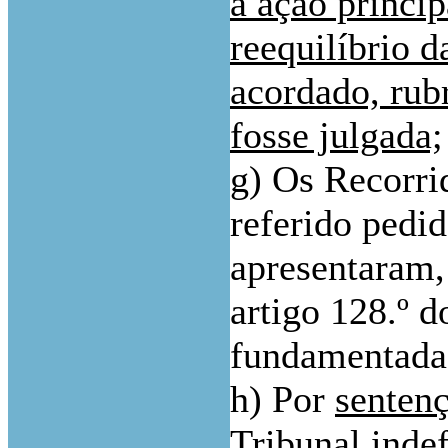
a ação princip
reequilíbrio d
acordado, rub
fosse julgada;
g) Os Recorri
referido pedid
apresentaram,
artigo 128.º 
fundamentada 
h) Por
senten
Tribunal inde