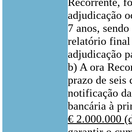
Recorrente, f
adjudicação o
7 anos, sendo 
relatório fina
adjudicação p
b) A ora Recor
prazo de seis 
notificação d
bancária à pr
€ 2.000.000 (
garantir o cu