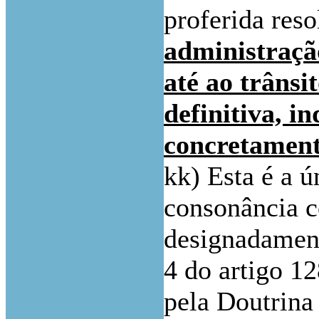
proferida res
administração
até ao trânsi
definitiva, i
concretament
kk) Esta é a ú
consonância co
designadament
4 do artigo 1
pela Doutrina 