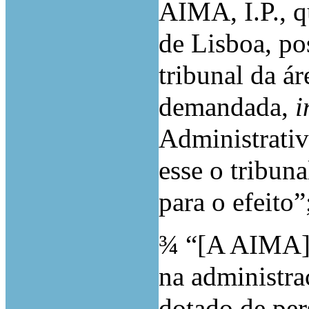
AIMA, I.P., q
de Lisboa, pos
tribunal da ár
demandada,
i
Administrativ
esse o tribun
para o efeito”
¾
“[A AIMA] 
na administra
dotado de per