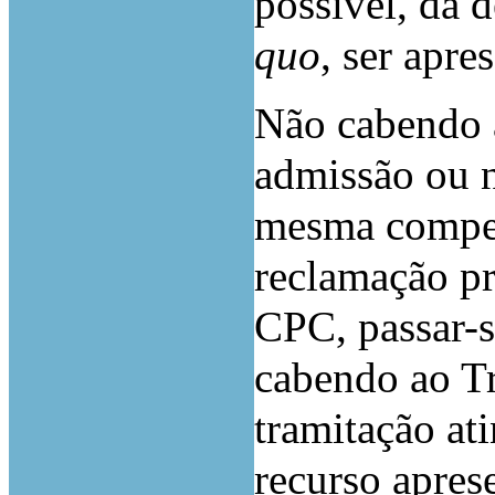
possível, da 
quo
, ser apre
Não cabendo à
admissão ou n
mesma compet
reclamação pre
CPC, passar-s
cabendo ao T
tramitação at
recurso apres