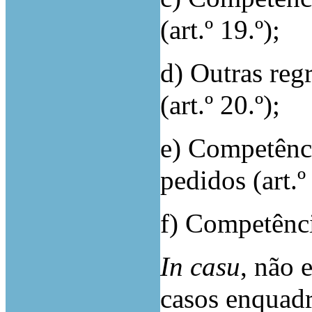
(art.º 19.º);
d) Outras regr
(art.º 20.º);
e) Competênc
pedidos (art.º 
f) Competência
In casu
, não 
casos enquad