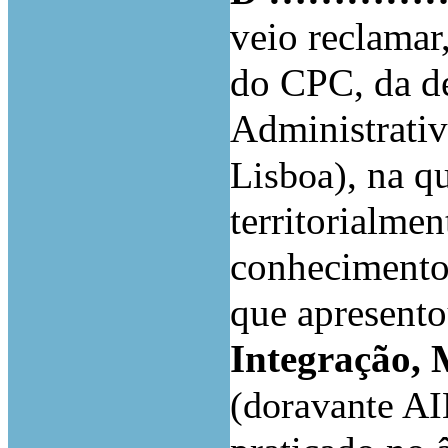
veio reclamar,
do CPC, da de
Administrati
, na q
Lisboa)
territorialme
conhecimento 
que apresento
Integração, M
(doravante A