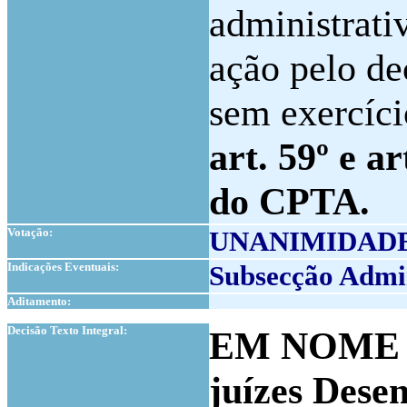
administrativ
ação pelo de
sem exercíc
art. 59º e ar
do CPTA
.
Votação:
UNANIMIDAD
Indicações Eventuais:
Subsecção Admin
Aditamento:
1
Decisão Texto Integral:
EM NOME 
juízes
Desem