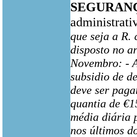
SEGURANÇA
administrati
que seja a R.
disposto no ar
Novembro: - A
subsidio de d
deve ser paga
quantia de €1
média diária 
nos últimos d