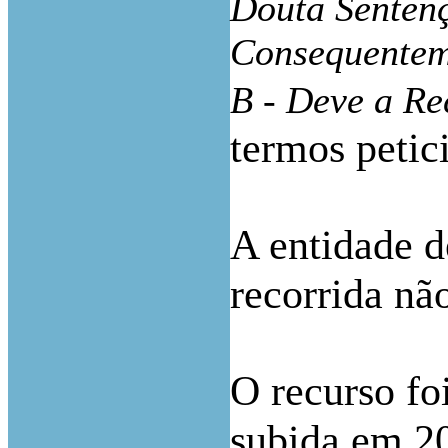
Douta Senten
Consequentem
B - Deve a Re
termos petici
A entidade 
recorrida nã
O recurso fo
subida em 2