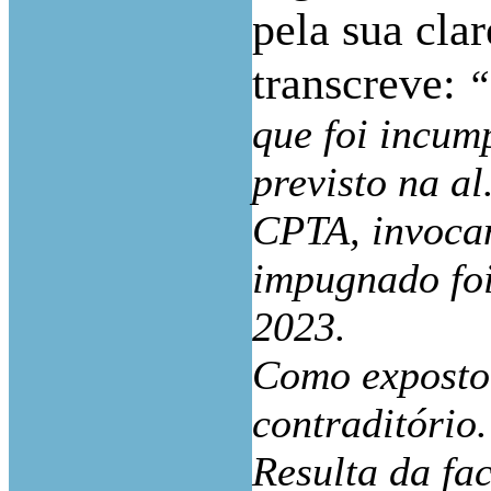
pela sua clar
transcreve:
“
que foi incum
previsto na al.
CPTA, invocan
impugnado fo
2023.
Como exposto,
contraditório.
Resulta da fa