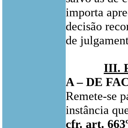
importa apre
decisão reco
de julgament
III
A – DE FA
Remete-se pa
instância que
cfr. art. 66