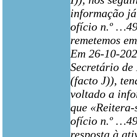
informação já
ofício n.º …4
remetemos em
Em 26-10-202
Secretário de
(facto J)), t
voltado a inf
que «Reitera-
ofício n.º …4
resposta à at