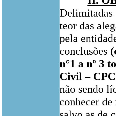
II. 
Delimitadas 
teor das ale
pela entidade
conclusões
(
n°1 a nº 3 
Civil – CP
não sendo lí
conhecer de 
salvo as de 