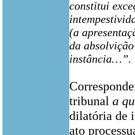
constitui exc
intempestivid
(a apresentaçã
da absolviçã
instância…”.
Corresponde
tribunal
a q
dilatória de
ato processu