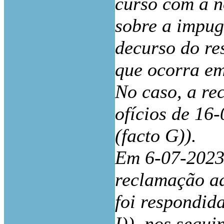
curso com a n
sobre a impug
decurso do re
que ocorra em
No caso, a re
ofícios de 16
(facto G)).
Em 6-07-2023
reclamação ad
foi respondida
I)), nos segui