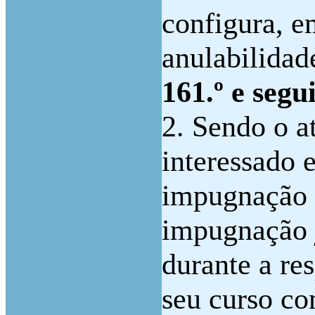
configura, e
anulabilidad
161.º e seg
2. Sendo o a
interessado 
impugnação a
impugnação j
durante a re
seu curso co