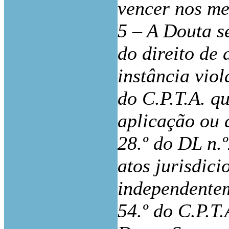
vencer nos me
5 – A Douta s
do direito de
instância viol
do C.P.T.A. qu
aplicação ou 
28.º do DL n.
atos jurisdic
independentem
54.º do C.P.T