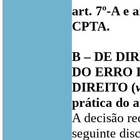
art. 7º-A e a
CPTA.
B – DE DI
DO ERRO 
DIREITO
(
prática do a
A decisão re
seguinte dis