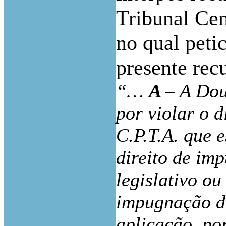
Tribunal Cen
no qual peti
presente rec
“…
A –
A Dout
por violar o d
C.P.T.A. que 
direito de im
legislativo o
impugnação do
aplicação, po