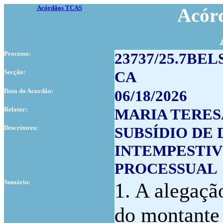
Acórdãos TCAS
Acórd
Processo:
23737/25.7BEL
Secção:
CA
Data do Acordão:
06/18/2026
Relator:
MARIA TERES
Descritores:
SUBSÍDIO DE
INTEMPESTIV
PROCESSUAL
Sumário:
1. A alegaçã
do montante