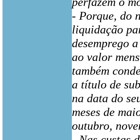
perfazem o mo
- Porque, do 
liquidação pa
desemprego a 
ao valor mens
também conde
a título de s
na data do se
meses de maio
outubro, nove
- Nas custas 