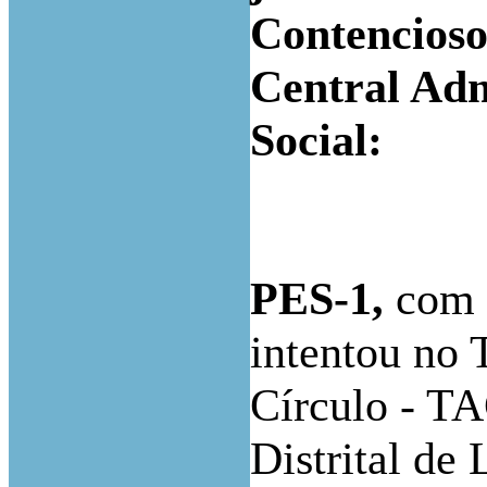
Contencioso
Central Adm
Social:
PES-1
,
com o
intentou no 
Círculo
-
TAC
Distrital de