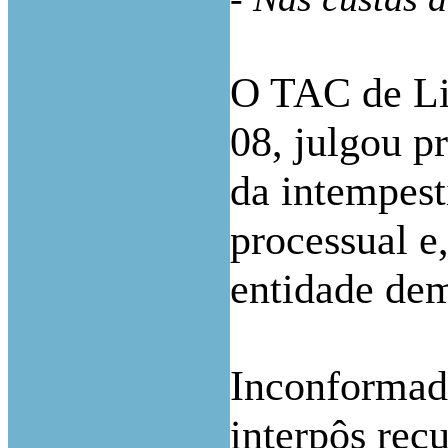
O TAC de Li
08
,
julgou pr
da intempest
processual e
entidade dem
Inconformado
interpôs rec