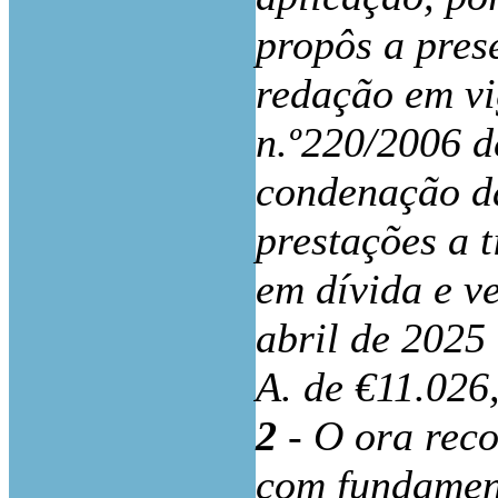
propôs a pres
redação em vi
n.º220/2006 d
condenação d
prestações a 
em dívida e v
abril de 2025
A
.
de €11.026,
2
- O ora rec
com fundament