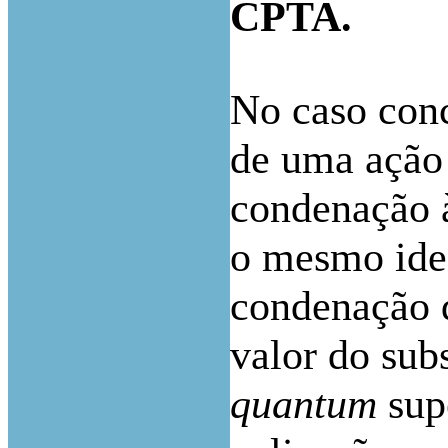
CPTA.
No caso conc
de uma ação 
condenação à
o mesmo iden
condenação 
valor do su
quantum
supe