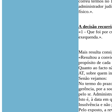
correu termos no 
administrador judi
físico.».
A decisão recorr
«1 - Que foi por c
exequenda.».
Mais resulta con
«Resultou a convic
propósito de cada
Quanto ao facto nã
AT, sobre quem in
Senão vejamos:
No termo do prazo
gerência, por a so
pelo sr. Administr
Isto é, à data em 
Insolvência e não 
Pelo exposto, a re