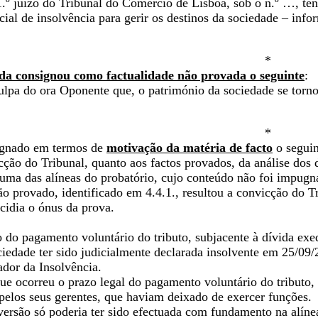
1.º juízo do Tribunal do Comércio de Lisboa, sob o n.º …, te
cial de insolvência para gerir os destinos da sociedade – inf
*
ida consignou como factualidade não provada o seguinte
:
ulpa do ora Oponente que, o património da sociedade se torno
*
signado em termos de
motivação da matéria de facto
o seguin
ção do Tribunal, quanto aos factos provados, da análise dos 
 uma das alíneas do probatório, cujo conteúdo não foi impugn
o provado, identificado em 4.4.1., resultou a convicção do T
cidia o ónus da prova.
 do pagamento voluntário do tributo, subjacente à dívida exe
ciedade ter sido judicialmente declarada insolvente em 25/09/2
ador da Insolvência.
que ocorreu o prazo legal do pagamento voluntário do tributo,
pelos seus gerentes, que haviam deixado de exercer funções.
versão só poderia ter sido efectuada com fundamento na alínea