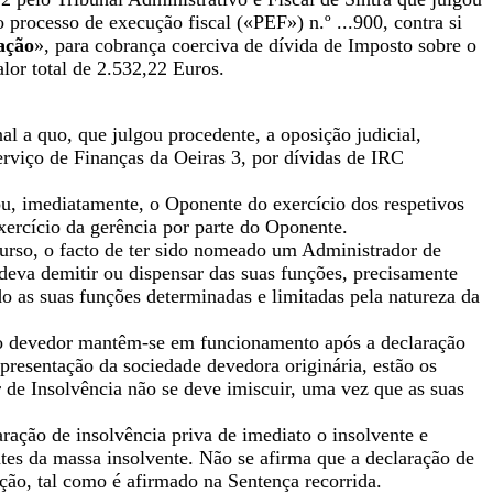
o processo de execução fiscal («PEF») n.º ...900, contra si
ação
», para cobrança coerciva de dívida de Imposto sobre o
lor total de 2.532,22 Euros.
al a quo, que julgou procedente, a oposição judicial,
erviço de Finanças da Oeiras 3, por dívidas de IRC
ou, imediatamente, o Oponente do exercício dos respetivos
xercício da gerência por parte do Oponente.
curso, o facto de ter sido nomeado um Administrador de
 deva demitir ou dispensar das suas funções, precisamente
o as suas funções determinadas e limitadas pela natureza da
 do devedor mantêm-se em funcionamento após a declaração
epresentação da sociedade devedora originária, estão os
r de Insolvência não se deve imiscuir, uma vez que as suas
aração de insolvência priva de imediato o insolvente e
ntes da massa insolvente. Não se afirma que a declaração de
ição, tal como é afirmado na Sentença recorrida.