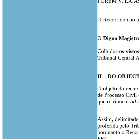
PORÉM V. EX.A
O Recorrido não 
O
Digno Magistra
Colhidos
os vistos
Tribunal Central A
II – DO OBJE
O objeto do recurs
de Processo Civil
que o tribunal
ad 
Assim, delimitado 
proferida pelo Tr
porquanto o Recorr
PEF.