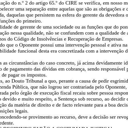
tação do n.º 2 do artigo 65.º do CIRE se verifica, em nosso 
belecer uma separação entre aquelas que são as obrigações e 
da, daquelas que persistem na esfera do gerente da devedora o
funções do primeiro.
lidade de gerente de uma sociedade ou as funções que do pont
ação nessa qualidade, não se confundem com a qualidade de a
rmos do Código de Insolvências e Recuperação de Empresas.
do que o Oponente possui uma intervenção pessoal e ativa na 
abilidade funcional desta era concretizada com a intervenção
s as circunstâncias do caso concreto, já acima devidamente i
do de pagamento das dívidas em cobrança, sendo responsável p
 de pagar os impostos.
is, ao Douto Tribunal a quo, perante a causa de pedir esgrim
enda Pública, que não logrou ser contrariada pelo Oponente, 
erada pelo órgão de execução fiscal recaiu sobre pessoa respo
o devido e muito respeito, a Sentença sob recurso, ao decidi
ão da matéria de direito e de facto relevante para a boa deci
sições legais.
ncedendo-se provimento ao recurso, deve a decisão ser revoga
edente.