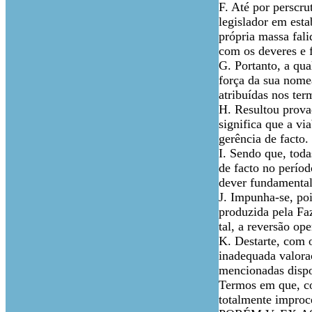
F. Até por perscru
legislador em esta
própria massa fali
com os deveres e 
G. Portanto, a qua
força da sua nome
atribuídas nos te
H. Resultou prova
significa que a vi
gerência de facto.
I. Sendo que, toda
de facto no perío
dever fundamental
J. Impunha-se, po
produzida pela Faz
tal, a reversão op
K. Destarte, com 
inadequada valoraç
mencionadas dispo
Termos em que, co
totalmente improc