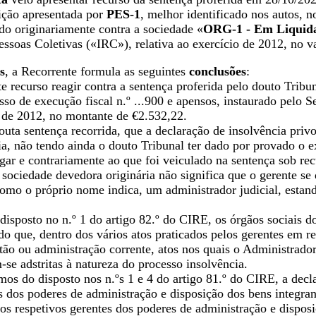
ição apresentada por
PES-1
, melhor identificado nos autos, n
ado originariamente contra a sociedade «
ORG-1 - Em Liquid
soas Coletivas («IRC»), relativa ao exercício de 2012, no va
s
, a Recorrente formula as seguintes
conclusões
:
 recurso reagir contra a sentença proferida pelo douto Tribun
so de execução fiscal n.º ...900 e apensos, instaurado pelo S
o de 2012, no montante de €2.532,22.
uta sentença recorrida, que a declaração de insolvência priv
a, não tendo ainda o douto Tribunal ter dado por provado o e
gar e contrariamente ao que foi veiculado na sentença sob re
 sociedade devedora originária não significa que o gerente se
omo o próprio nome indica, um administrador judicial, estand
disposto no n.º 1 do artigo 82.º do CIRE, os órgãos sociais
do que, dentro dos vários atos praticados pelos gerentes em r
stão ou administração corrente, atos nos quais o Administrado
se adstritas à natureza do processo insolvência.
mos do disposto nos n.ºs 1 e 4 do artigo 81.º do CIRE, a decl
s dos poderes de administração e disposição dos bens integra
 os respetivos gerentes dos poderes de administração e dispos