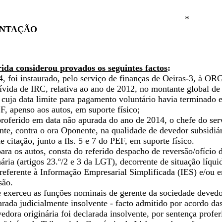
*
ENTAÇÃO
ida considerou provados os seguintes factos
:
 foi instaurado, pelo serviço de finanças de Oeiras-3, à ORG-
vida de IRC, relativa ao ano de 2012, no montante global de €
 cuja data limite para pagamento voluntário havia terminado 
EF, apenso aos autos, em suporte físico;
roferido em data não apurada do ano de 2014, o chefe do servi
ente, contra o ora Oponente, na qualidade de devedor subsidi
e citação, junto a fls. 5 e 7 do PEF, em suporte físico.
ara os autos, consta do referido despacho de reversão/ofício 
ária (artigos 23.º/2 e 3 da LGT), decorrente de situação líqu
referente à Informação Empresarial Simplificada (IES) e/ou em
são.
 exerceu as funções nominais de gerente da sociedade devedo
larada judicialmente insolvente - facto admitido por acordo das
edora originária foi declarada insolvente, por sentença profe