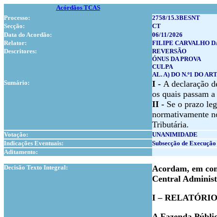
Acórdãos TCAS
Processo:
2758/15.3BESNT
Secção:
CT
Data do Acordão:
06/11/2026
Relator:
FILIPE CARVALHO D
Descritores:
REVERSÃO
ÓNUS DA PROVA
CULPA
AL. A) DO N.º1 DO ART
Sumário:
I -
A declaração de
os quais passam a 
II -
Se o prazo leg
normativamente no 
Tributária.
Votação:
UNANIMIDADE
Indicações Eventuais:
Subsecção de Execução 
Aditamento:
1
Decisão Texto Integral:
Acordam, em conf
Central Administ
I – RELATÓRI
A Fazenda Públi