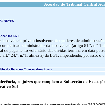
Acórdão do Tribunal Central Adm
AS NEVES
.º 24.º DA LGT
 insolvência priva o insolvente dos poderes de administração
competir ao administrador da insolvência (artigo 81.º, n.º 1 
al de pagamento voluntário das dívidas termina em data poste
art.º 24.º, n.º1, alínea a) da LGT, impendendo, por isso, o ó
Fiscal e Recursos Contraordenacionais
erência, os juízes que compõem a Subsecção de Execução
rativo Sul
O
ca
veio apresentar recurso da sentença proferida em 28/10/202