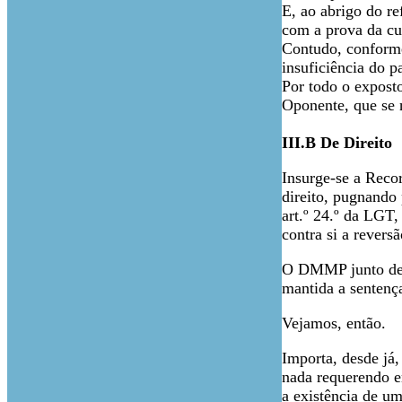
E, ao abrigo do re
com a prova da cu
Contudo, conforme
insuficiência do p
Por todo o exposto
Oponente, que se 
III.B De Direito
Insurge-se a Reco
direito, pugnando
art.º 24.º da LGT,
contra si a revers
O DMMP junto dest
mantida a sentença
Vejamos, então.
Importa, desde já
nada requerendo e
a existência de um