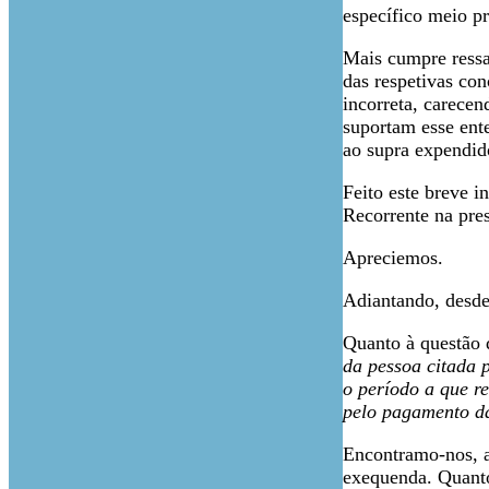
específico meio p
Mais cumpre ressa
das respetivas con
incorreta, carecen
suportam esse ent
ao supra expendido
Feito este breve i
Recorrente na pres
Apreciemos.
Adiantando, desde
Quanto à questão d
da pessoa citada p
o período a que re
pelo pagamento da
Encontramo-nos, as
exequenda. Quanto 