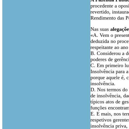
procedente a opos
revertido, instaur
Rendimento das Pes
Nas suas
alegaçõe
«A. Vem o presente
deduzida no proces
respeitante ao an
B. Considerou a do
poderes de gerênci
C. Em primeiro lu
Insolvência para a
porque aquele é, c
insolvência.
D. Nos termos do 
de insolvência, da
típicos atos de ge
funções encontram-
E. E mais, nos ter
respetivos gerente
insolvência priva,