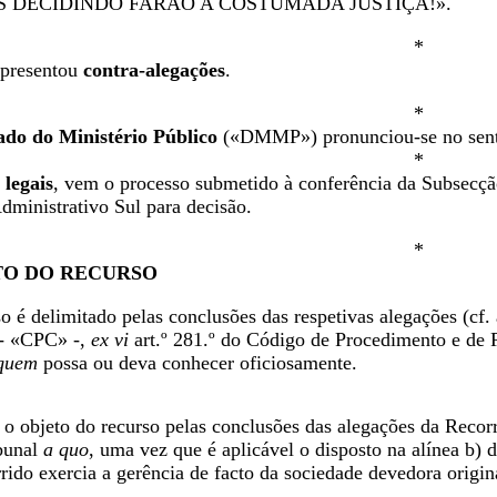
S DECIDINDO FARÃO A COSTUMADA JUSTIÇA!».
*
apresentou
contra-alegações
.
*
do do Ministério Público
(«DMMP») pronunciou-se no senti
*
 legais
, vem o processo submetido à conferência da Subsecçã
dministrativo Sul para decisão.
*
CTO DO RECURSO
o é delimitado pelas conclusões das respetivas alegações (cf. a
 - «CPC» -,
ex vi
art.º 281.º do Código de Procedimento e de 
quem
possa ou deva conhecer oficiosamente.
o objeto do recurso pelas conclusões das alegações da Recorr
ibunal
a quo
, uma vez que é aplicável o disposto na alínea b) d
ido exercia a gerência de facto da sociedade devedora originá