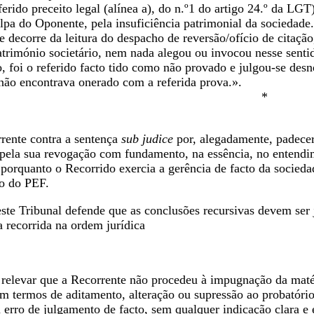
ferido preceito legal (alínea a), do n.º1 do artigo 24.º da L
lpa do Oponente, pela insuficiência patrimonial da sociedade.
 decorre da leitura do despacho de reversão/ofício de citaçã
atrimónio societário, nem nada alegou ou invocou nesse senti
, foi o referido facto tido como não provado e julgou-se des
não encontrava onerado com a referida prova.».
*
rrente contra a sentença
sub judice
por, alegadamente, padecer
 pela sua revogação com fundamento, na essência, no entendime
 porquanto o Recorrido exercia a gerência de facto da socieda
ão do PEF.
e Tribunal defende que as conclusões recursivas devem ser 
 recorrida na ordem jurídica
, relevar que a Recorrente não procedeu à impugnação da mat
m termos de aditamento, alteração ou supressão ao probatório
 erro de julgamento de facto, sem qualquer indicação clara e