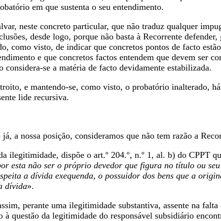
robatório em que sustenta o seu entendimento.
lvar, neste concreto particular, que não traduz qualquer imp
clusões, desde logo, porque não basta à Recorrente defender, 
do, como visto, de indicar que concretos pontos de facto estã
endimento e que concretos factos entendem que devem ser con
 considera-se a matéria de facto devidamente estabilizada.
ntroito, e mantendo-se, como visto, o probatório inalterado, h
ente lide recursiva.
 já, a nossa posição, consideramos que não tem razão a Reco
a ilegitimidade, dispõe o art.º 204.º, n.º 1, al. b) do CPPT 
or esta não ser o próprio devedor que figura no título ou seu
speita a dívida exequenda, o possuidor dos bens que a origin
 dívida
».
sim, perante uma ilegitimidade substantiva, assente na falta
à questão da legitimidade do responsável subsidiário encontr