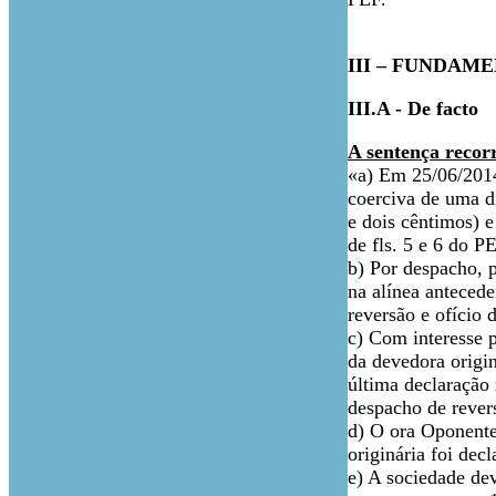
III – FUNDAM
III.A - De facto
A sentença recorr
«a) Em 25/06/2014,
coerciva de uma dí
e dois cêntimos) e
de fls. 5 e 6 do P
b) Por despacho, p
na alínea anteced
reversão e ofício d
c) Com interesse p
da devedora origin
última declaração 
despacho de rever
d) O ora Oponente
originária foi dec
e) A sociedade dev