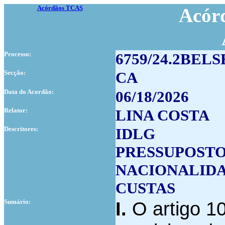
Acórdãos TCAS
Acórd
Processo:
6759/24.2BELS
Secção:
CA
Data do Acordão:
06/18/2026
Relator:
LINA COSTA
Descritores:
IDLG
PRESSUPOST
NACIONALID
CUSTAS
Sumário:
I.
O artigo 1