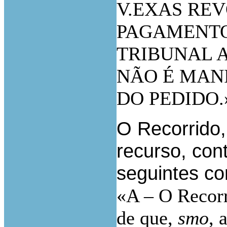
V.EXAS RE
PAGAMENTO
TRIBUNAL 
NÃO É MAN
DO PEDIDO.
O Recorrido,
recurso, con
seguintes co
«A – O Recorr
de que,
smo
, 