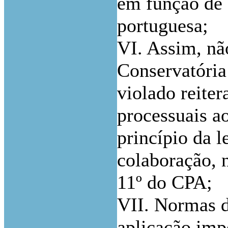
em função de 
portuguesa;
VI. Assim, nã
Conservatória
violado reite
processuais ao
princípio da l
colaboração, n
11º do CPA;
VII. Normas de
aplicação imp