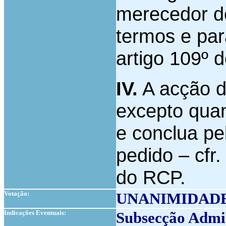
merecedor de 
termos e par
artigo 109º 
IV.
A acção d
excepto quan
e conclua pe
pedido – cfr.
do RCP.
Votação:
UNANIMIDAD
Indicações Eventuais:
Subsecção Admi