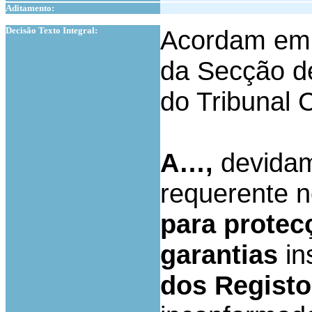
Aditamento:
1
Decisão Texto Integral:
Acordam em
da Secção de
do Tribunal C
A…,
devidam
requerente 
para protecç
garantias
in
dos Registos