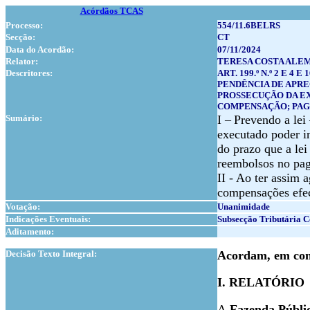
Acórdãos TCAS
Processo:
554/11.6BELRS
Secção:
CT
Data do Acordão:
07/11/2024
Relator:
TERESA COSTA ALE
Descritores:
ART. 199.º N.º 2 E 4 E 
PENDÊNCIA DE APR
PROSSECUÇÃO DA E
COMPENSAÇÃO; PA
Sumário:
I –
Prevendo a lei 
executado poder in
do prazo que a lei
reembolsos no pag
II - Ao ter assim 
compensações efec
Votação:
Unanimidade
Indicações Eventuais:
Subsecção Tributária
Aditamento:
1
Decisão Texto Integral:
Acordam, em conf
I. RELATÓRIO
A
Fazenda Públi