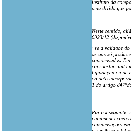
instituto da comp
uma dívida que po
Neste sentido, al
0923/12 (disponíve
“se a validade do
de que só produz 
compensados. Em r
consubstanciado n
liquidação ou de 
do acto incorporad
1 do artigo 847°do
Por conseguinte, 
pagamento coerciv
compensações em c
extinção parcial 