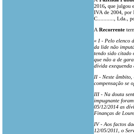
2016
,
que julgou 
IVA de 2004, por R.
C..........., Lda.
A
Recorrente
term
« I - Pelo elenco 
da lide não imput
tendo sido citado
que não a de gara
dívida exequenda 
II - Neste âmbito
compensação se op
III - Na douta se
impugnante foram 
05/12/2014 as dív
Finanças de Loure
IV - Aos factos d
12/05/2011, o Ser