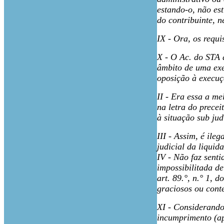
estando-o, não est
do contribuinte, n
IX - Ora, os requ
X - O Ac. do STA 
âmbito de uma exe
oposição à execuç
II - Era essa a me
na letra do precei
à situação sub jud
III - Assim, é il
judicial da liqui
IV - Não faz senti
impossibilitada d
art. 89.°, n.° 1, 
graciosos ou cont
XI - Considerando
incumprimento (ap