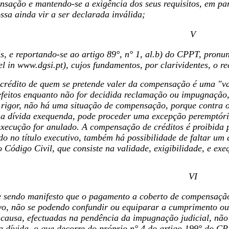
ensação e mantendo-se a exigência dos seus requisitos, em pa
ssa ainda vir a ser declarada inválida;
V
iás, e reportando-se ao artigo 89°, n° 1, al.b) do CPPT, pro
l in www.dgsi.pt), cujos fundamentos, por clarividentes, o rec
 crédito de quem se pretende valer da compensação é uma "va
efeitos enquanto não for decidida reclamação ou impugnação,
igor, não há uma situação de compensação, porque contra o 
a dívida exequenda, pode proceder uma excepção peremptória 
execução for anulado. A compensação de créditos é proibida 
o no título executivo, também há possibilidade de faltar um 
 Código Civil, que consiste na validade, exigibilidade, e exe
VI
e sendo manifesto que o pagamento a coberto de compensação
o, não se podendo confundir ou equiparar a cumprimento ou
ausa, efectuadas na pendência da impugnação judicial, não 
da dívida, o que decorre do próprio n° 4 do artigo 199° do C