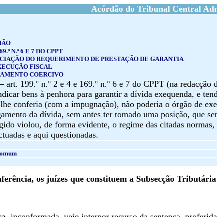
Acórdão do Tribunal Central Adm
MÃO
169.º N.º 6 E 7 DO CPPT
ECIAÇÃO DO REQUERIMENTO DE PRESTAÇÃO DE GARANTIA
XECUÇÃO FISCAL
GAMENTO COERCIVO
– art. 199.º n.º 2 e 4 e 169.º n.º 6 e 7 do CPPT (na redacção 
dicar bens à penhora para garantir a dívida exequenda, e tend
 lhe conferia (com a impugnação), não poderia o órgão de exec
amento da dívida, sem antes ter tomado uma posição, que semp
agido violou, de forma evidente, o regime das citadas normas
tuadas e aqui questionadas.
 Comum
erência, os juízes que constituem a Subsecção Tributári
ca,
inconformada,
veio interpor recurso da sentença
,
proferida