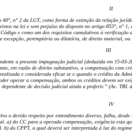
II
o 40°, n° 2 da LGT, como forma de extinção da relação jurídi
istos na lei e sem prejuízo do disposto no artigo 853°, n° 1, 
Código e como um dos requisitos cumulativos à verificação d
e excepção, peremptória ou dilatória, de direito material, ou
III
ndente a presente impugnação judicial (deduzida em 15-03-20
rtanto, em razão de direito substantivo, a compensação com c
realizada e considerada eficaz se e quando o crédito da Admi
oder operar a compensação, ambos os créditos devem ser exigí
ar dependente de decisão judicial ainda a proferir.” (Ac. TRL
IV
vo o devido respeito por entendimento diverso, falha, desde 
, al. a) do CC para a operada compensação, exigência esta q
al. b) do CPPT, a qual deverá ser interpretada à luz do regime