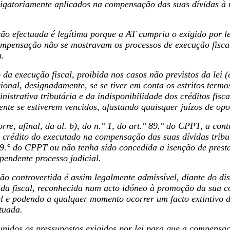
rigatoriamente aplicados na compensação das suas dívidas à 
ão efectuada é legítima porque a AT cumpriu o exigido por le
pensação não se mostravam os processos de execução fiscal 
.
 da execução fiscal, proibida nos casos não previstos da lei (
onal, designadamente, se se tiver em conta os estritos termos
nistrativa tributária e da indisponibilidade dos créditos fis
te se estiverem vencidos, afastando quaisquer juízos de op
rre, afinal, da al. b), do n.° 1, do art.° 89.° do CPPT, a co
 crédito do executado na compensação das suas dívidas tribut
69.° do CPPT ou não tenha sido concedida a isenção de presta
pendente processo judicial.
o controvertida é assim legalmente admissível, diante do di
da fiscal, reconhecida num acto idóneo à promoção da sua co
el e podendo a qualquer momento ocorrer um facto extintivo d
tuada.
eunidos os pressupostos exigidos por lei para que a compens