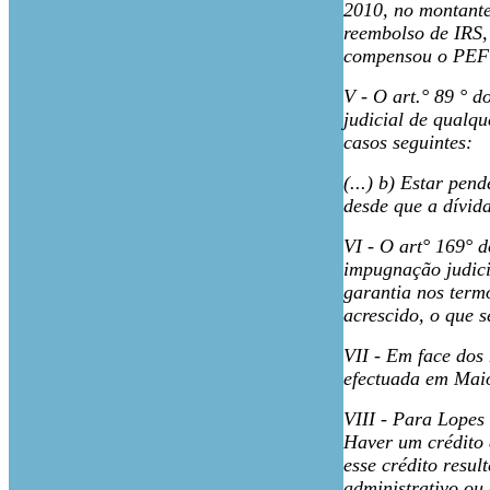
2010, no montante
reembolso de IRS,
compensou o PEF n
V - O art.° 89 ° 
judicial de qualq
casos seguintes:
(...) b) Estar pen
desde que a dívid
VI - O art° 169° 
impugnação judicia
garantia nos term
acrescido, o que 
VII - Em face dos
efectuada em Maio
VIII - Para Lopes 
Haver um crédito a
esse crédito resul
administrativo ou 