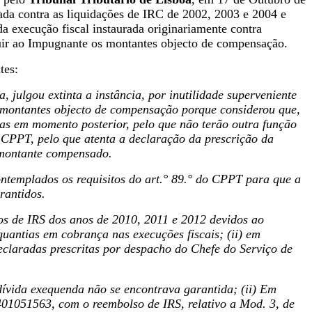
tada contra as liquidações de IRC de 2002, 2003 e 2004 e
o da execução fiscal instaurada originariamente contra
tituir ao Impugnante os montantes objecto de compensação.
tes:
, julgou extinta a instância, por inutilidade superveniente
s montantes objecto de compensação porque considerou que,
s em momento posterior, pelo que não terão outra função
o CPPT, pelo que atenta a declaração da prescrição da
o montante compensado.
ontemplados os requisitos do art.° 89.° do CPPT para que a
rantidos.
sos de IRS dos anos de 2010, 2011 e 2012 devidos ao
antias em cobrança nas execuções fiscais; (ii) em
eclaradas prescritas por despacho do Chefe do Serviço de
dívida exequenda não se encontrava garantida; (ii) Em
01051563, com o reembolso de IRS, relativo a Mod. 3, de