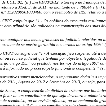
 de € 915,82; (iii) Em 01/08/2012, o Serviço de Finanças 
 relativo a Mod. 3, de 2011, no montante de € 788,44 e (iv) 
.° 1520200501009460, com o reembolso de IRS, relativo a M
do CPPT estipula que “1 - Os créditos do executado resultant
uer acto tributário são aplicados na compensação das suas dív
dente qualquer dos meios graciosos ou judiciais referidos na a
a exeauenda se mostre garantida nos termos do artigo 169;” 
do CPPT consagra que "1 - A execução fica suspensa até à de
l ou recurso judicial que tenham por objecto a legalidade da
os do artigo 195.° ou prestada nos termos do artigo 199.° ou
será informado no processo pelo funcionário competente.” (s
 normativos supra mencionados, o impugnante deduziu a imp
 de 2011, Agosto de 2012 e Setembro de 2013, ou seja, para
de Sousa, a compensação de dívidas de tributos por iniciativa
 favor de um contribuinte de que seja devedora a administraç
te de reembolso, ou de revisão oficiosa, ou de reclamação gr
contencioso; (iii) Que esse contribuinte seja simultaneamente