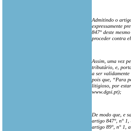
Admitindo o artig
expressamente prev
847° deste mesmo 
proceder contra el
Assim, uma vez pe
tributário, e, po
a ser validamente 
pois que, “Para p
litigioso, por est
www.dgsi.pt);
De modo que, e sal
artigo 847°, n° 1
artigo 89°, n° 1, 