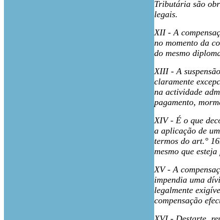
Tributária são ob
legais.
XII - A compensaç
no momento da com
do mesmo diploma
XIII - A suspensão
claramente excepci
na actividade admi
pagamento, mormen
XIV - É o que deco
a aplicação de um
termos do art.° 1
mesmo que esteja 
XV - A compensaçã
impendia uma dívi
legalmente exigív
compensação efec
XVI - Destarte, r