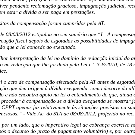
iver pendente reclamação graciosa, impugnação judicial, recu
em estar a dívida a ser paga em prestações.
isitos da compensação foram cumpridos pela AT.
de 08/08/2012 estipulou no seu sumário que “I - A compensaç
cução fiscal depois de esgotadas as possibilidades de impugn
ão que a lei concede ao executado.
lhor interpretação da lei no domínio da redacção inicial do a
to na redacção que lhe foi dada pela Lei n.° 3-B/2010, de 18
ice.
egal o acto de compensação efectuado pela AT antes de esgot
dação que deu origem à dívida exequenda, como decorre da alí
do e não encontra apoio na lei o entendimento de que, ainda 
e proceder à compensação se a
dívida exequenda se mostrar já
do CPPT apenas faz relativamente às situações previstas na su
enciosos.” - Vide Ac. do STA de 08/08/2012, proferido no rec.
 por um lado, que o imperativo legal de cobrança coerciva n
ós o decurso do prazo de pagamento voluntário) e, por outro