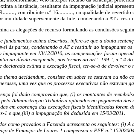
extinta a instância, resultante da impugnação judicial apresen
......., contribuinte n.º 16.........., na qualidade de revertid
, por inutilidade superveniente da lide, condenando a AT a res
ina as alegações de recurso formulando as conclusões seguin
de fundamentos acima descritos, infere-se que a douta sentença
ável às partes, condenando a AT a restituir ao impugnante o
 o impugnante em 13/12/2010, as compensações foram operada
ntia da dívida exequenda, nos termos do art.° 199.°, n.° 4 d
e declarada extinta a execução fiscal, ter-se-á de devolver 
, o thema decidendum, consiste em saber se estavam ou não c
erasse, uma vez que os processos executivos não estavam ga
ntença foi dado comprovado que, (i) os montantes de reembol
pela Administração Tributária aplicados no pagamento das qu
idas em cobrança das execuções fiscais identificadas foram d
s-1 e que,(iii) a impugnação foi deduzida em 15/03/2011.
ados como provados a Fazenda acrescenta os seguintes: (i) A 
viço de Finanças de Loures 1 compensou o PEF n.° 15202004