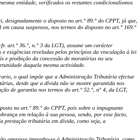
mesma entidade, verificados os restantes condicionalismos
i, designadamente o disposto no art.° 89.° do CPPT, já que,
em causa suspensos, nos termos do disposto no art.° 169.°
cfr. art.° 36.°, n.° 3 da LGT), assume um carácter
 e exigências reveladas pelos princípios da vinculação à lei
cais e proibição da concessão de moratórias no seu
ortunidade daquela mesma actividade.
ntrario, o qual impõe que a Administração Tributária efectue
árias, desde que a dívida não se mostre garantida nos
ção de garantia nos termos do art.° 52.°, n° 4, da LGT,
sposto no art.° 89.° do CPPT, pois sobre o impugnante
brança em relação à sua pessoa, sendo, por esse facto,
a prestação tributária em dívida, como seja, a
ação operasse impunha-se à Administração Tributária, como