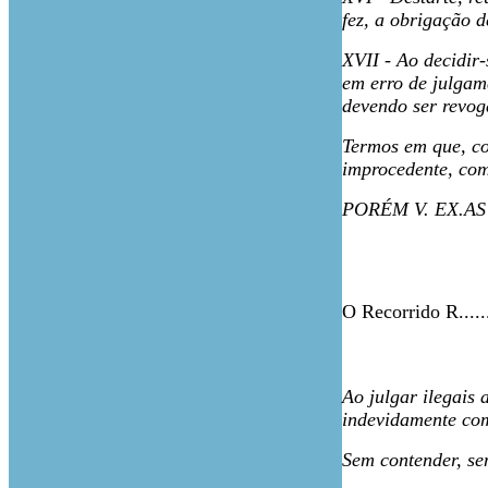
fez, a obrigação 
XVII - Ao decidir
em erro de julgame
devendo ser revoga
Termos em que, co
improcedente, com
PORÉM V. EX.A
O Recorrido R......
Ao julgar ilegais
indevidamente com
Sem contender, se