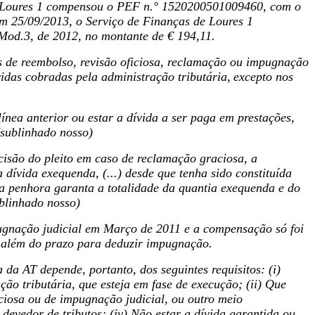
de Loures 1 compensou o PEF n.° 1520200501009460, com o
Em 25/09/2013, o Serviço de Finanças de Loures 1
od.3, de 2012, no montante de € 194,11.
es de reembolso, revisão oficiosa, reclamação ou impugnação
idas cobradas pela administração tributária,
excepto nos
línea anterior ou estar a dívida a ser paga em prestações,
(sublinhado nosso)
cisão do pleito em caso de reclamação graciosa, a
 dívida exequenda, (...) desde que tenha sido constituída
 a penhora garanta a totalidade da quantia exequenda e do
ublinhado nosso)
ugnação judicial em Março de 2011 e a compensação só foi
 além do prazo para deduzir impugnação.
 da AT depende, portanto, dos seguintes requisitos: (i)
ão tributária, que esteja em fase de execução; (ii) Que
aciosa ou de impugnação judicial, ou outro meio
 devedor de tributos; (iv) Não estar a dívida garantida ou,