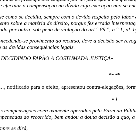
de efectuar a compensação na dívida cuja execução não se en
-se como se decidiu, sempre com o devido respeito pelo labor 
nto sobre a matéria de direito, porque fez errada interpreta
da por outra, sob pena de violação do art.° 89.°, n.° 1, al. 
ncedendo-se provimento ao recurso, deve a decisão ser revo
 as devidas consequências legais.
S DECIDINDO FARÃO A COSTUMADA JUSTIÇA»
****
..
,
notificado para o efeito, apresentou contra-alegações, for
«
I
 as compensações coercivamente operadas pela Fazenda Públi
pensadas ao recorrido, bem andou a douta decisão a quo, a c
mpre se dirá,