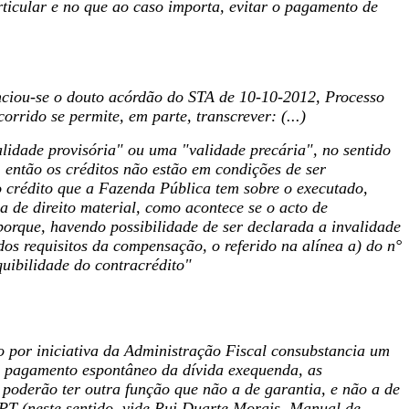
rticular e no que ao caso importa, evitar o pagamento de
nunciou-se o douto acórdão do STA de 10-10-2012, Processo
orrido se permite, em parte, transcrever: (...)
lidade provisória" ou uma "validade precária", no sentido
 então os créditos não estão em condições de ser
crédito que a Fazenda Pública tem sobre o executado,
de direito material, como acontece se o acto de
porque, havendo possibilidade de ser declarada a invalidade
dos requisitos da compensação, o referido na alínea a) do n°
quibilidade do contracrédito"
 por iniciativa da Administração Fiscal consubstancia um
 pagamento espontâneo da dívida exequenda, as
poderão ter outra função que não a de garantia, e não a de
PPT (neste sentido, vide Rui Duarte Morais, Manual de