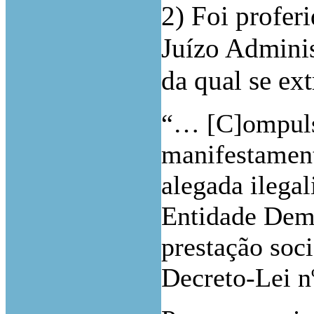
2) Foi profer
Juízo Admini
da qual se ex
“… [C]ompulsa
manifestament
alegada ilega
Entidade Dem
prestação soci
Decreto-Lei n