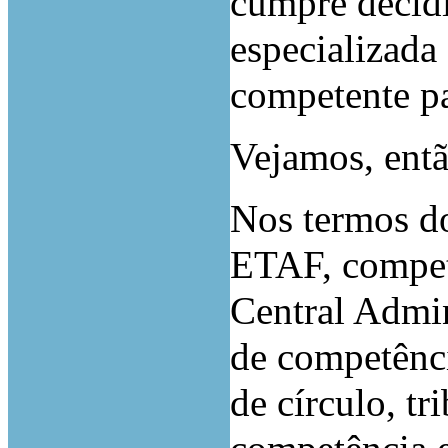
cumpre decidi
especializada
competente pa
Vejamos, entã
Nos termos do 
ETAF, compete
Central Admin
de competênci
de círculo, tr