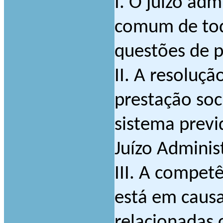
I. O juízo adm
comum de todo
questões de p
II. A resoluç
prestação soc
sistema previ
Juízo Admini
III. A compet
está em causa
relacionadas 