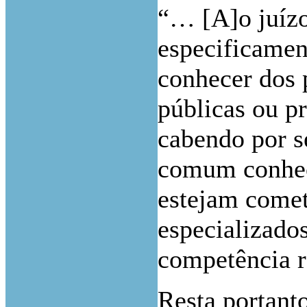
“… [A]o juízo
especificamen
conhecer dos 
públicas ou pr
cabendo por s
comum conhece
estejam comet
especializado
competência r
Resta portanto