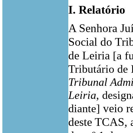
I. Relatório
A Senhora Juí
Social do Tri
de Leiria
[a f
Tributário de 
Tribunal Admi
Leiria
, desig
veio r
diante]
deste TCAS, a