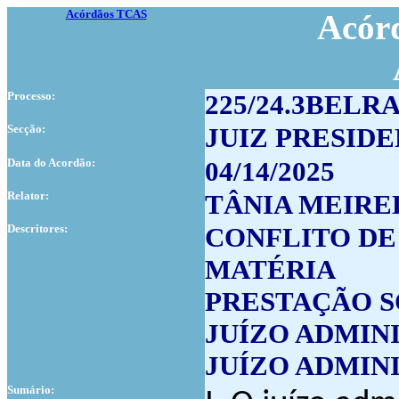
Acórdãos TCAS
Acórd
Processo:
225/24.3BEL
Secção:
JUIZ PRESID
Data do Acordão:
04/14/2025
Relator:
TÂNIA MEIRE
Descritores:
CONFLITO DE
MATÉRIA
PRESTAÇÃO S
JUÍZO ADMIN
JUÍZO ADMIN
Sumário: