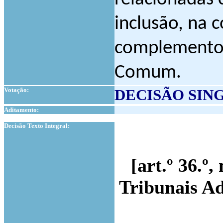
inclusão, na
complemento, 
Comum.
Votação:
DECISÃO SIN
Aditamento:
1
Decisão Texto Integral:
[art.º 36.º,
Tribunais Ad