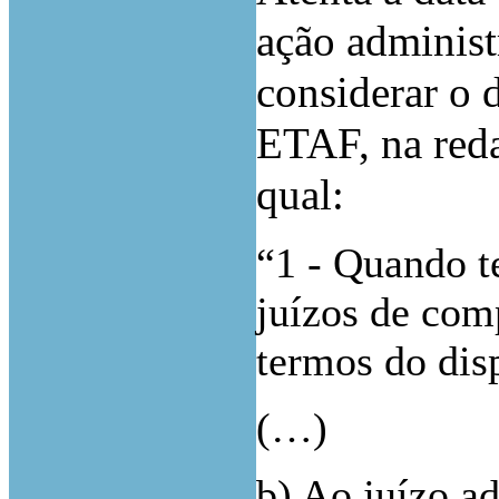
ação administ
considerar o d
ETAF, na reda
qual:
“1 - Quando 
juízos de com
termos do disp
(…)
b) Ao juízo ad