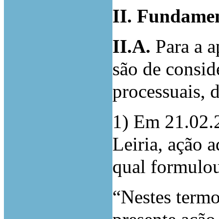
II. Fundame
II.A.
Para a a
são de consid
processuais, 
1) Em 21.02.2
Leiria, ação a
qual formulou
“Nestes termo