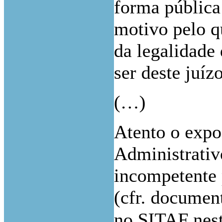
forma pública
motivo pelo q
da legalidade
ser deste juíz
(…)
Atento o expos
Administrativ
incompetente 
(cfr. documen
no SITAF nes