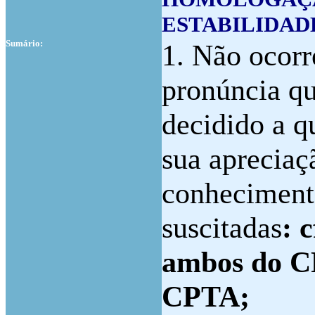
ESTABILIDAD
Sumário:
1. Não ocorr
pronúncia qu
decidido a q
sua apreciaç
conheciment
suscitadas
: c
ambos do CP
CPTA;