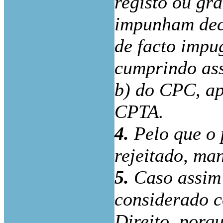
registo ou gr
impunham deci
de facto impu
cumprindo assi
b) do CPC, apl
CPTA.
4.
Pelo que o 
rejeitado, ma
5.
Caso assim 
considerado c
Direito, porq