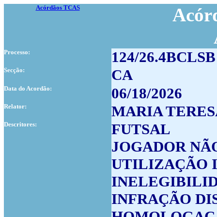
Acórdãos TCAS
Acórd
Processo:
124/26.4BCLSB
Secção:
CA
Data do Acordão:
06/18/2026
Relator:
MARIA TERES
Descritores:
FUTSAL
JOGADOR NÃ
UTILIZAÇÃO 
INELEGIBILI
INFRAÇÃO DI
HOMOLOGAÇÃ