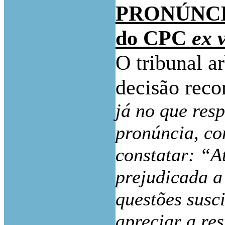
PRONÚNCIA (c
do CPC
ex v
O tribunal ar
decisão reco
já no que resp
pronúncia, co
constatar: “A
prejudicada a 
questões susci
apreciar a re