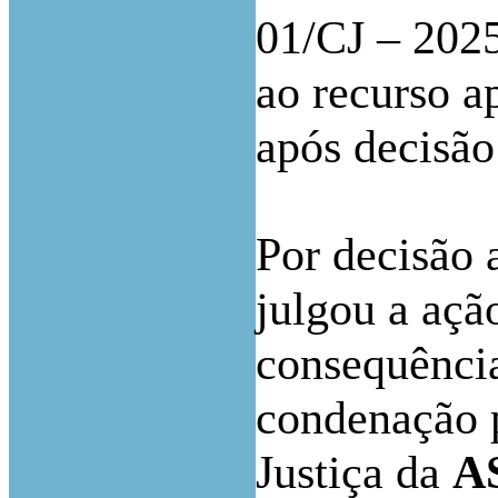
01/CJ – 202
ao recurso 
após decisão
Por decisão 
julgou a açã
consequência
condenação p
Justiça da
A