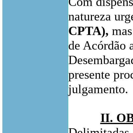
Com dispensa
natureza ur
CPTA),
mas 
de Acórdão a
Desembargad
presente pro
julgamento.
II. 
Delimitadas 