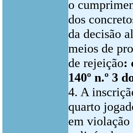
o cumpriment
dos concreto
da decisão a
meios de pr
de rejeição
:
140º n.º 3 
4. A inscriç
quarto jogad
em violação 