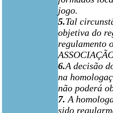
jogo.
5.
Tal circunst
objetiva do r
regulamento o
ASSOCIAÇÃO
6.
A decisão d
na homologaçã
não poderá ob
7.
A homologa
sido regularm