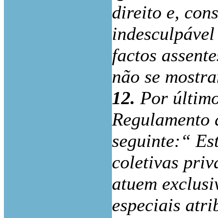
direito e, co
indesculpável
factos assente
não se mostra
12.
Por último
Regulamento d
seguinte:“ Es
coletivas priv
atuem exclusi
especiais atr