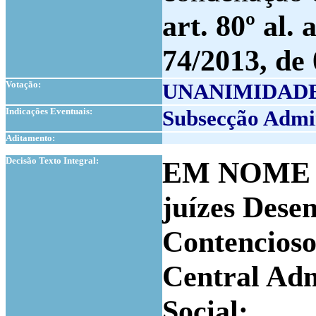
art. 80º al.
74/2013, de
Votação:
UNANIMIDAD
Indicações Eventuais:
Subsecção Admin
Aditamento:
1
Decisão Texto Integral:
EM NOME 
juízes
Desem
Contencioso
Central Adm
Social: