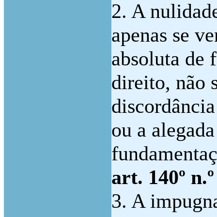
2. A nulidad
apenas se ve
absoluta de 
direito, não
discordância
ou a alegada
fundamenta
art. 140º n.
3. A impugna