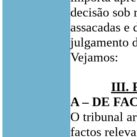
decisão sob 
assacadas e 
julgamento d
Vejamos:
III
A – DE FA
O tribunal ar
factos releva