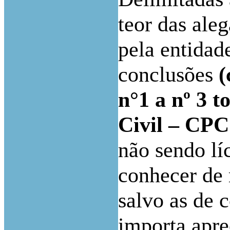
teor das ale
pela entidade
conclusões
(
n°1 a nº 3 
Civil – CP
não sendo lí
conhecer de 
salvo as de 
importa apre