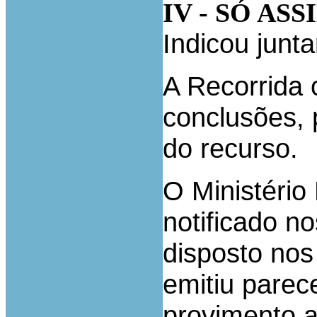
IV - SÓ AS
Indicou junt
A Recorrida 
conclusões,
do recurso.
O Ministério 
notificado n
disposto nos
emitiu parec
provimento a