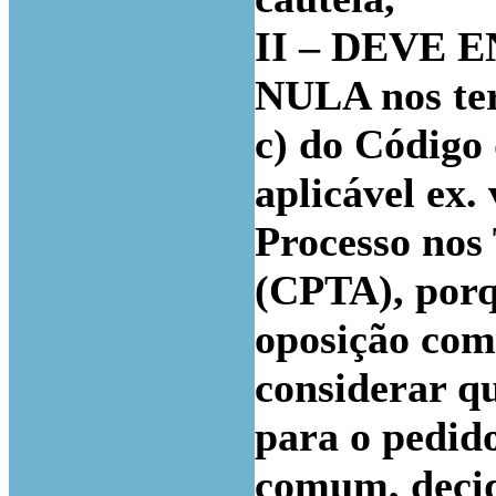
II – DEVE E
NULA nos term
c) do Código 
aplicável ex.
Processo nos
(CPTA), porq
oposição com 
considerar q
para o pedido
comum, decid