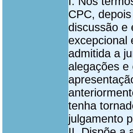
I. Nos termo
CPC, depois
discussão e 
excepcional 
admitida a j
alegações e 
apresentação
anteriorment
tenha tornad
julgamento p
II. Dispõe a 