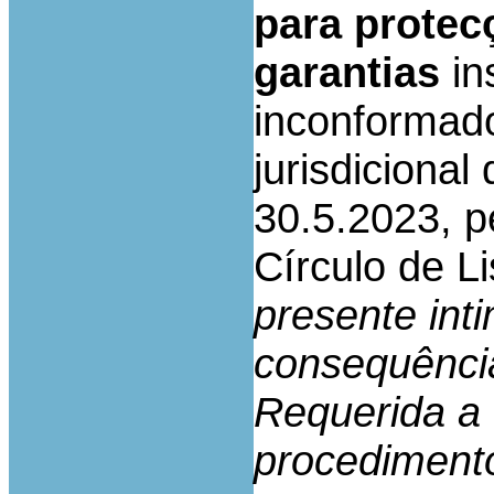
para protecç
garantias
in
inconformado
jurisdicional
30.5.2023, p
Círculo de L
presente int
consequência
Requerida a
procediment