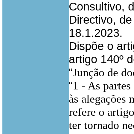
Consultivo, 
Directivo, d
18.1.2023.
Dispõe o ar
artigo 140º 
“
Junção de do
“
1 - As parte
às alegações n
refere o artig
ter tornado ne