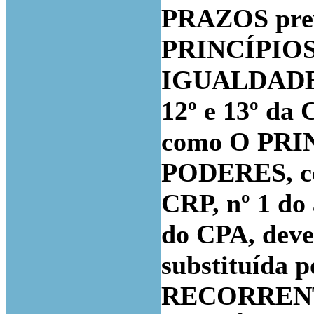
PRAZOS prev
PRINCÍPIO
IGUALDADE,
12º e 13º da 
como O PR
PODERES, con
CRP, nº 1 do 
do CPA, deven
substituída 
RECORRENTE