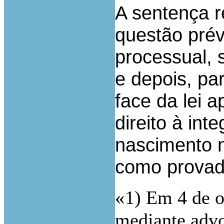
A sentença r
questão pré
processual, 
e depois, pa
face da lei 
direito à in
nascimento n
como provado
«
1) Em 4 de 
mediante advo