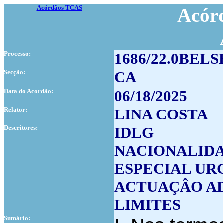
Acórdãos TCAS
Acórd
Processo:
1686/22.0BELS
Secção:
CA
Data do Acordão:
06/18/2025
Relator:
LINA COSTA
Descritores:
IDLG
NACIONALID
ESPECIAL UR
ACTUAÇÂO AD
LIMITES
Sumário: