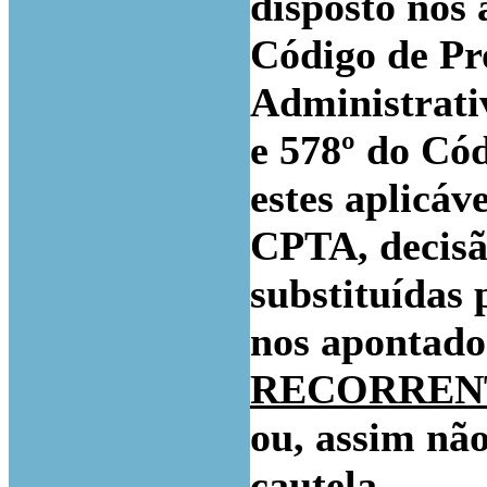
disposto nos a
Código de Pr
Administrativ
e 578º do Cód
estes aplicáve
CPTA, decisã
substituídas 
nos apontados
RECORRENT
ou, assim nã
cautela,