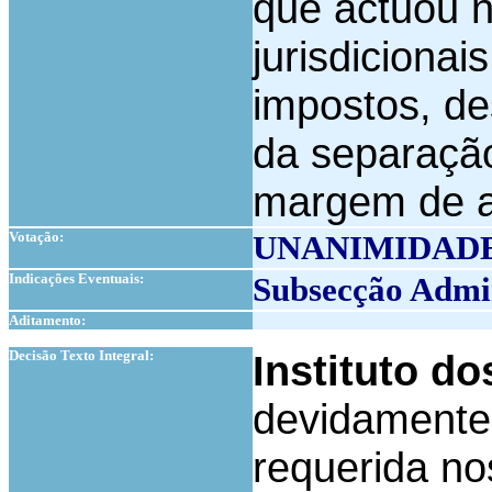
que actuou 
jurisdicionai
impostos, de
da separação
margem de a
Votação:
UNANIMIDAD
Indicações Eventuais:
Subsecção Admi
Aditamento:
1
Decisão Texto Integral:
Instituto do
devidamente 
requerida n