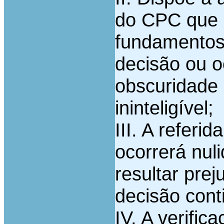
do CPC que 
fundamentos
decisão ou 
obscuridade 
ininteligível;
III. A referi
ocorrerá nul
resultar pre
decisão cont
IV. A verifi