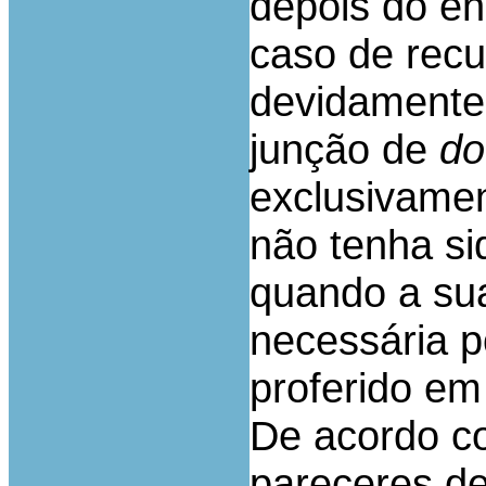
depois do e
caso de recur
devidamente 
junção de
do
exclusivamen
não tenha si
quando a sua
necessária p
proferido em 
De acordo co
pareceres de