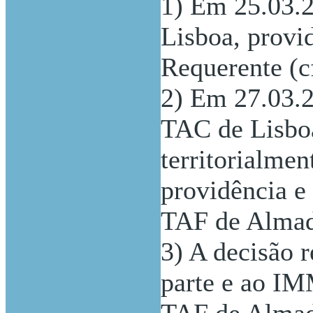
1) Em 25.03.2
Lisboa, provi
Requerente (cf
2) Em 27.03.2
TAC de Lisboa
territorialme
providência e
TAF de Almada
3) A decisão r
parte e ao IM