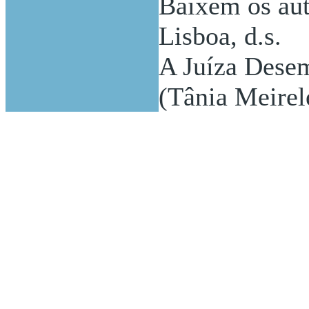
Baixem os aut
Lisboa, d.s.
A Juíza Desem
(Tânia Meirel