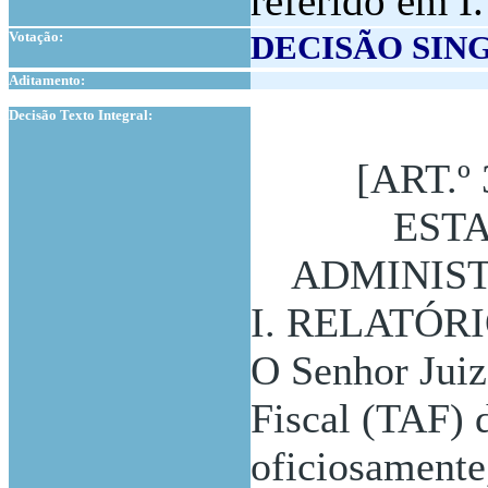
referido em I.
Votação:
DECISÃO SIN
Aditamento:
1
Decisão Texto Integral:
[ART.º 
ESTA
ADMINIST
I. RELATÓR
O Senhor Juiz
Fiscal (TAF) 
oficiosamente