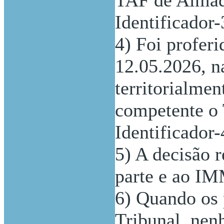
TAF de Almada 
Identificador-
4) Foi profer
12.05.2026, na
territorialme
competente o 
Identificador-
5) A decisão r
parte e ao IMM
6) Quando os 
Tribunal, nen