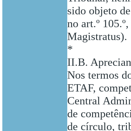
sido objeto d
no art.º 105.º
Magistratus).
*
II.B. Aprecia
Nos termos do a
ETAF, compete
Central Admin
de competênci
de círculo, tr