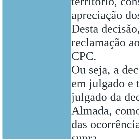
território, co
apreciação do
Desta decisão
reclamação ao 
CPC.
Ou seja, a de
em julgado e t
julgado da de
Almada, como 
das ocorrênci
supra.