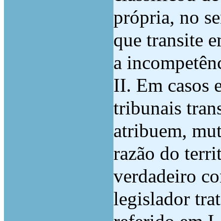
própria, no s
que transite 
a incompetênc
II. Em casos 
tribunais tra
atribuem, mu
razão do terr
verdadeiro co
legislador tr