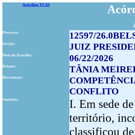
Acórdãos TCAS
Acórd
Processo:
12597/26.0BEL
Secção:
JUIZ PRESID
Data do Acordão:
06/22/2026
Relator:
TÂNIA MEIRE
Descritores:
COMPETÊNCIA
CONFLITO
Sumário:
I. Em sede de
território, in
classificou de