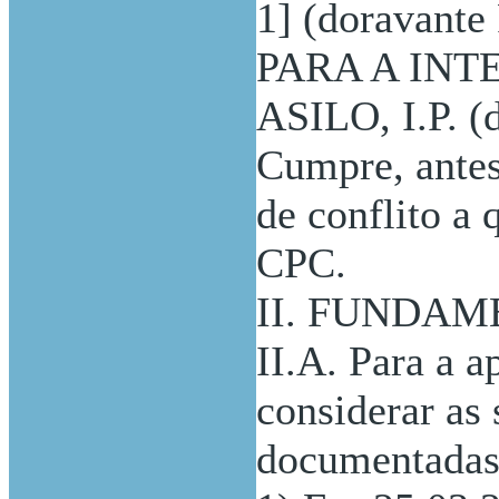
1] (doravant
PARA A IN
ASILO, I.P. (
Cumpre, antes
de conflito a q
CPC.
II. FUNDA
II.A. Para a a
considerar as 
documentadas 