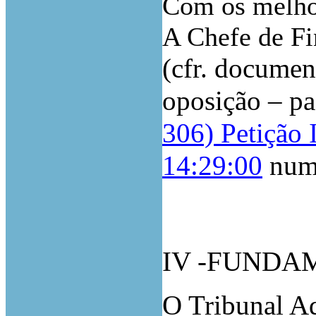
Com os melho
A Chefe de Fi
(cfr. document
oposição – p
306) Petição 
14:29:00
nume
IV -FUNDA
O Tribunal Ad