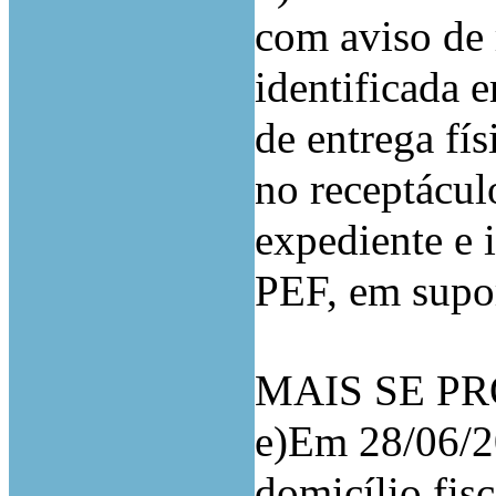
com aviso de 
identificada 
de entrega fí
no receptácul
expediente e 
PEF, em supor
MAIS SE P
e)Em 28/06/2
domicílio fis