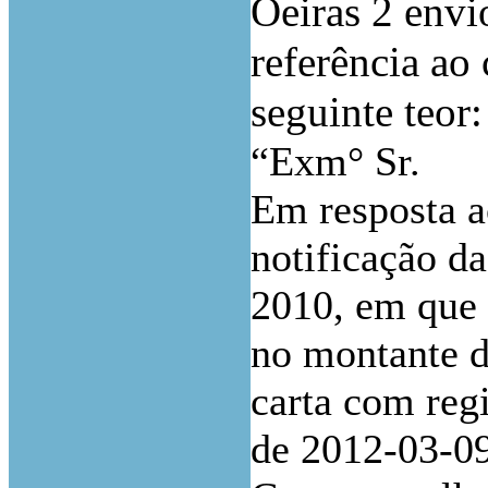
Oeiras 2 envi
referência ao
seguinte teor:
“Exm° Sr.
Em resposta ao
notificação d
2010, em que 
no montante d
carta com re
de 2012-03-09