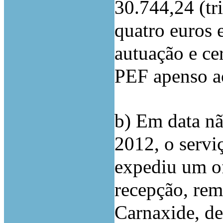
30.744,24 (tri
quatro euros e
autuação e cer
PEF apenso ao
b) Em data n
2012, o servi
expediu um of
recepção, re
Carnaxide, de