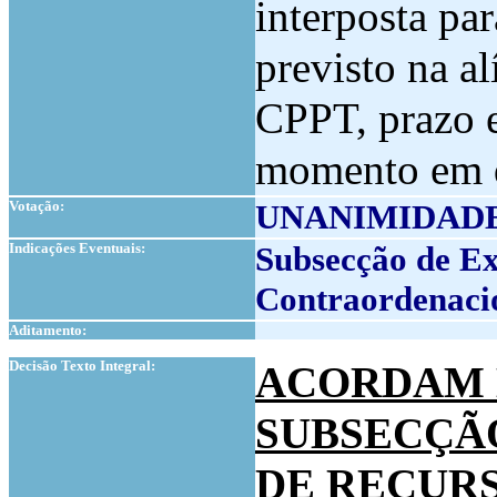
interposta pa
previsto na al
CPPT, prazo e
momento em qu
Votação:
UNANIMIDAD
Indicações Eventuais:
Subsecção de Ex
Contraordenaci
Aditamento:
1
Decisão Texto Integral:
ACORDAM 
SUBSECÇÃO
DE RECUR