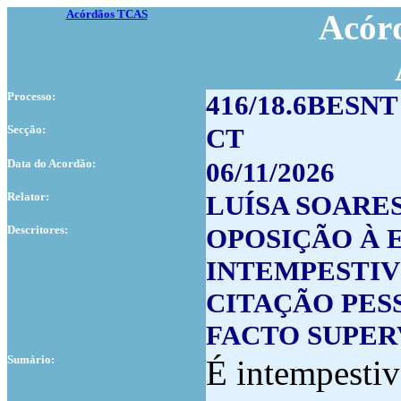
Acórdãos TCAS
Acórd
Processo:
416/18.6BESNT
Secção:
CT
Data do Acordão:
06/11/2026
Relator:
LUÍSA SOARE
Descritores:
OPOSIÇÃO À 
INTEMPESTIV
CITAÇÃO PES
FACTO SUPER
Sumário:
É intempestiv