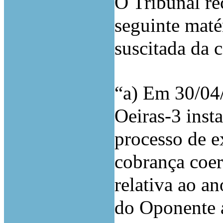
O Tribunal re
seguinte maté
suscitada da 
“a) Em 30/04/
Oeiras-3 inst
processo de ex
cobrança coer
relativa ao an
do Oponente a