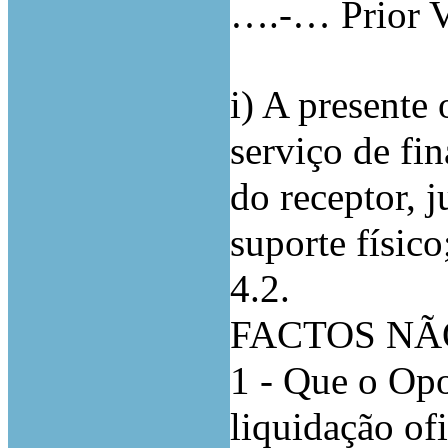
….-… Prior Ve
i) A presente
serviço de fi
do receptor, j
suporte físico
4.2.
FACTOS NÃ
1 - Que o Op
liquidação of