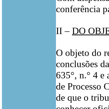
conferência p
II –
DO OBJ
O objeto do r
conclusões das
635°, n.° 4 e 
de Processo C
de que o trib
conhecer ofic