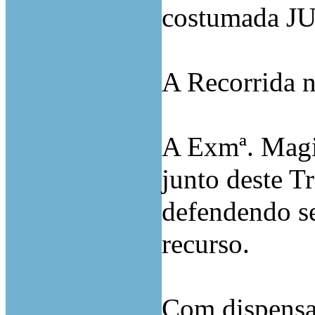
costumada J
A Recorrida
n
A Exmª. Magi
junto deste T
defendendo s
recurso.
Com dispensa 