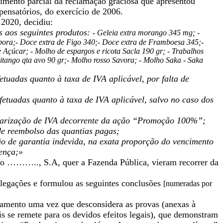
rimento parcial da reclamação graciosa que apresentou
pensatórios, do exercício de 2006.
.2020, decidiu:
s aos seguintes produtos:
-
Geleia extra morango 345 mg; -
óbora;- Doce extra de Figo 340;- Doce extra de Framboesa 345;-
e Açúcar; - Molho de espargos e ricota Sacla 190 gr; - Trabalhos
itango qta avo 90 gr;-
Molho rosso Savora; - Molho Saka - Saka
tuadas quanto à taxa de IVA aplicável, por falta de
etuadas quanto à taxa de IVA aplicável, salvo no caso dos
larização de IVA decorrente da ação “Promoção 100%”;
de reembolso das quantias pagas;
 de garantia indevida, na exata proporção do vencimento
tença;»
ão ……….., S.A, quer a Fazenda Pública, vieram recorrer da
egações e formulou as seguintes conclusões
[numeradas por
gamento uma vez que desconsidera as provas (anexas à
is se remete para os devidos efeitos legais), que demonstram