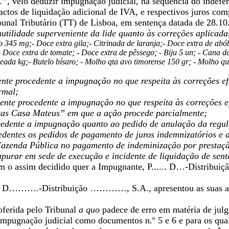
.”
, veio deduzir impugnação judicial, na sequência do indefe
actos de liquidação adicional de IVA, e respectivos juros com
bunal Tributário (TT) de Lisboa, em sentença datada de 28.10
nutilidade superveniente da lide quanto às correções aplicada
 345 mg;- Doce extra gila;- Citrinada de laranja;- Doce extra de ab
- Doce extra de tomate; - Doce extra de pêssego; - Biju 5 un; - Cana d
eada kg;- Butelo bísaro; - Molho qta avo timorense 150 gr; - Molho qu
nte procedente a impugnação no que respeita às correções efe
rmal;
ente procedente a impugnação no que respeita às correções ef
as Casa Mateus” em que a ação procede parcialmente;
edente a impugnação quanto ao pedido de anulação da regu
dentes os pedidos de pagamento de juros indemnizatórios e 
azenda Pública no pagamento de indeminização por prestação
apurar em sede de execução e incidente de liquidação de sen
 o assim decidido quer a Impugnante, P...... D…-Distribuiç
.... D……….-Distribuição …………, S.A., apresentou as suas al
oferida pelo Tribunal
a quo
padece de erro em matéria de jul
 impugnação judicial como documentos n.º 5 e 6 e para os qua