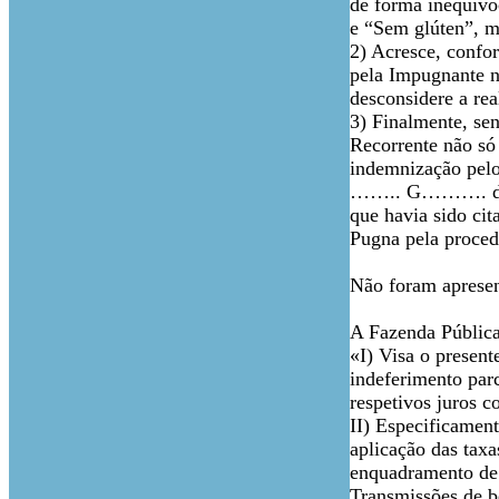
de forma inequívoc
e “Sem glúten”, mo
2) Acresce, confor
pela Impugnante n
desconsidere a rea
3) Finalmente, se
Recorrente não só
indemnização pel
…….. G………. de D
que havia sido cit
Pugna pela proced
Não foram apresen
A Fazenda Pública
«I) Visa o present
indeferimento parc
respetivos juros c
II) Especificamen
aplicação das tax
enquadramento de b
Transmissões de b