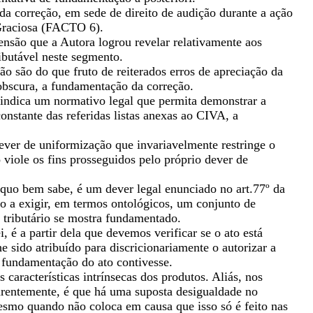
a correção, em sede de direito de audição durante a ação
raciosa (FACTO 6).
nsão que a Autora logrou revelar relativamente aos
ributável neste segmento.
o são do que fruto de reiterados erros de apreciação da
 obscura, a fundamentação da correção.
 indica um normativo legal que permita demonstrar a
onstante das referidas listas anexas ao CIVA, a
ever de uniformização que invariavelmente restringe o
 viole os fins prosseguidos pelo próprio dever de
 quo bem sabe, é um dever legal enunciado no art.77º da
do a exigir, em termos ontológicos, um conjunto de
o tributário se mostra fundamentado.
i, é a partir dela que devemos verificar se o ato está
 sido atribuído para discricionariamente o autorizar a
a fundamentação do ato contivesse.
características intrínsecas dos produtos. Aliás, nos
arentemente, é que há uma suposta desigualdade no
smo quando não coloca em causa que isso só é feito nas