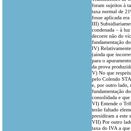
foram sujeitos à t
taxa normal de 21
fosse aplicada era
III) Subsidiariam
condenada – à luz
decorre não do víc
fundamentação do 
IV) Relativamente
(ainda que incorre
para o apuramento 
da prova produzida
V) No que respeit
pelo Colendo STA 
e, por outro lado,
fundamentação dos
consolidada e que 
VI) Entende o Tri
terão faltado elem
presidiram a este
VII) Por outro lad
taxa do IVA a que 