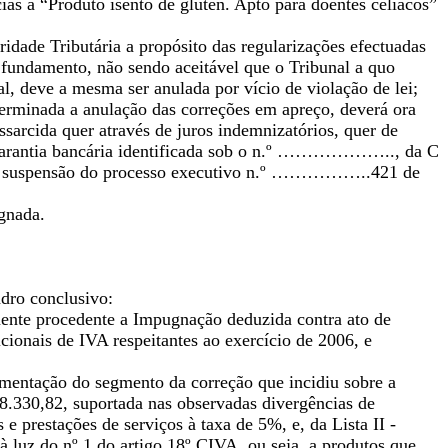
as a “Produto isento de glúten. Apto para doentes celíacos”
idade Tributária a propósito das regularizações efectuadas
fundamento, não sendo aceitável que o Tribunal a quo
al, deve a mesma ser anulada por vício de violação de lei;
terminada a anulação das correções em apreço, deverá ora
sarcida quer através de juros indemnizatórios, quer de
 garantia bancária identificada sob o n.º ……………….., da C
 suspensão do processo executivo n.º ……………..421 de
gnada.
dro conclusivo:
lmente procedente a Impugnação deduzida contra ato de
cionais de IVA respeitantes ao exercício de 2006, e
damentação do segmento da correção que incidiu sobre a
8.330,82, suportada nas observadas divergências de
e prestações de serviços à taxa de 5%, e, da Lista II -
 luz do nº 1 do artigo 18º CIVA, ou seja, a produtos que