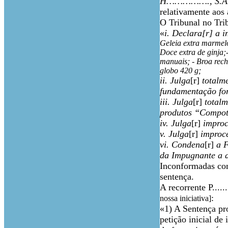
H……………., S.A
relativamente aos 
O Tribunal no Tri
«
i. Declara[r] a i
Geleia extra marmelo
Doce extra de ginja;
manuais; - Broa rech
globo 420 g;
ii. Julga
[r]
totalme
fundamentação fo
iii. Julga
[r]
totalm
produtos “Compot
iv. Julga
[r]
improc
v. Julga
[r]
improce
vi. Condena
[r]
a F
da Impugnante
a 
Inconformadas com
sentença.
A recorrente P..
:
nossa iniciativa]
«1) A Sentença pr
petição inicial de