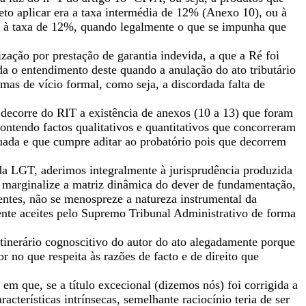
eto aplicar era a taxa intermédia de 12% (Anexo 10), ou à
s à taxa de 12%, quando legalmente o que se impunha que
ação por prestação de garantia indevida, a que a Ré foi
a o entendimento deste quando a anulação do ato tributário
 mas de vício formal, como seja, a discordada falta de
decorre do RIT a existência de anexos (10 a 13) que foram
ontendo factos qualitativos e quantitativos que concorreram
tuada e que cumpre aditar ao probatório pois que decorrem
da LGT, aderimos integralmente à jurisprudência produzida
e marginalize a matriz dinâmica do dever de fundamentação,
inentes, não se menospreze a natureza instrumental da
ente aceites pelo Supremo Tribunal Administrativo de forma
tinerário cognoscitivo do autor do ato alegadamente porque
 no que respeita às razões de facto e de direito que
em que, se a título excecional (dizemos nós) foi corrigida a
cterísticas intrínsecas, semelhante raciocínio teria de ser