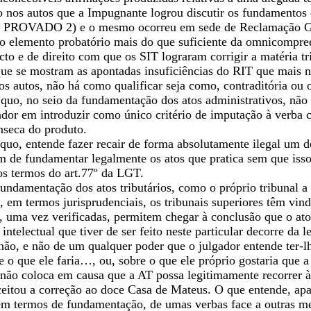
 nos autos que a Impugnante logrou discutir os fundamentos d
O PROVADO 2) e o mesmo ocorreu em sede de Reclamação G
o elemento probatório mais do que suficiente da omnicompree
cto e de direito com que os SIT lograram corrigir a matéria t
ue se mostram as apontadas insuficiências do RIT que mais nã
os autos, não há como qualificar seja como, contraditória ou
 quo, no seio da fundamentação dos atos administrativos, não
ador em introduzir como único critério de imputação à verba c
ínseca do produto.
quo, entende fazer recair de forma absolutamente ilegal um d
em de fundamentar legalmente os atos que pratica sem que isso
s termos do art.77º da LGT.
undamentação dos atos tributários, como o próprio tribunal a
 em termos jurisprudenciais, os tribunais superiores têm vin
e, uma vez verificadas, permitem chegar à conclusão que o at
ntelectual que tiver de ser feito neste particular decorre da le
o, e não de um qualquer poder que o julgador entende ter-lhe
e o que ele faria…, ou, sobre o que ele próprio gostaria que 
não coloca em causa que a AT possa legitimamente recorrer às 
aceitou a correção ao doce Casa de Mateus. O que entende, ap
em termos de fundamentação, de umas verbas face a outras me