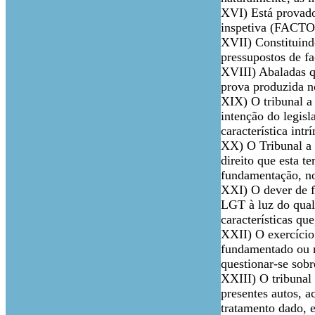
XVI) Está provado
inspetiva (FACT
XVII) Constituind
pressupostos de fa
XVIII) Abaladas q
prova produzida n
XIX) O tribunal a
intenção do legisl
característica intr
XX) O Tribunal a 
direito que esta t
fundamentação, no
XXI) O dever de f
LGT à luz do qual,
características qu
XXII) O exercício i
fundamentado ou nã
questionar-se sobr
XXIII) O tribunal 
presentes autos, 
tratamento dado, 