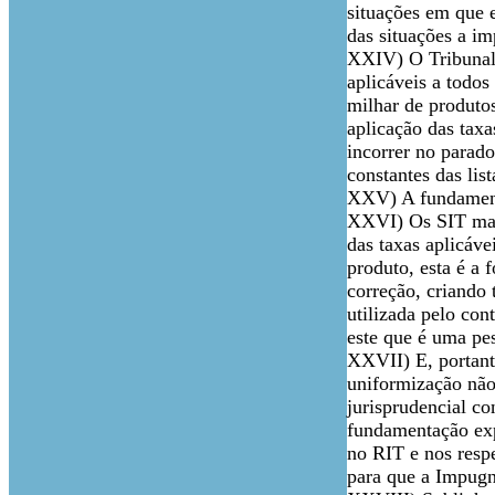
situações em que 
das situações a i
XXIV) O Tribunal 
aplicáveis a todos
milhar de produto
aplicação das tax
incorrer no parado
constantes das li
XXV) A fundamenta
XXVI) Os SIT mais
das taxas aplicáve
produto, esta é a 
correção, criando 
utilizada pelo con
este que é uma pes
XXVII) E, portanto
uniformização não 
jurisprudencial co
fundamentação exp
no RIT e nos resp
para que a Impugna