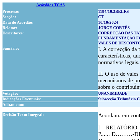
Acórdãos TCAS
Processo:
1194/10.2BELRS
Secção:
CT
Data do Acordão:
10/10/2024
Relator:
JORGE CORTÊS
Descritores:
CORRECÇÃO DAS TAX
FUNDAMENTAÇÃO F
VALES DE DESCONTO
Sumário:
I. A correcção da 
características, t
normativos legais.
II. O uso de vales
mecanismos de pro
sobre o contribuin
Votação:
UNANIMIDADE
Indicações Eventuais:
Subsecção Tributária
Aditamento:
1
Decisão Texto Integral:
Acordam, em confe
I – RELATÓRIO
P...... D………-DI