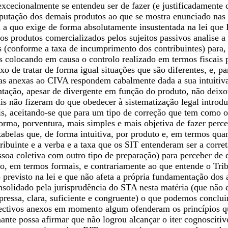
excecionalmente se entendeu ser de fazer (e justificadamente
mputação dos demais produtos ao que se mostra enunciado nas 
a quo exige de forma absolutamente insustentada na lei que I
 os produtos comercializados pelos sujeitos passivos analise
s (conforme a taxa de incumprimento dos contribuintes) para,
as colocando em causa o controlo realizado em termos fiscais 
xo de tratar de forma igual situações que são diferentes, e, p
stas anexas ao CIVA respondem cabalmente dada a sua intuitiv
ção, apesar de divergente em função do produto, não deixou d
 não fizeram do que obedecer à sistematização legal introduz
is, aceitando-se que para um tipo de correção que tem como ob
forma, porventura, mais simples e mais objetiva de fazer perc
tabelas que, de forma intuitiva, por produto e, em termos quan
tribuinte e a verba e a taxa que os SIT entenderam ser a corre
soa coletiva com outro tipo de preparação) para perceber de q
, em termos formais, e contrariamente ao que entende o Tribu
previsto na lei e que não afeta a própria fundamentação dos 
nsolidado pela jurisprudência do STA nesta matéria (que não 
ressa, clara, suficiente e congruente) o que podemos conclui
ectivos anexos em momento algum ofenderam os princípios q
nte possa afirmar que não logrou alcançar o iter cognoscitiv