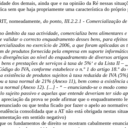
lidade dos demais, ainda que e na opinião da Ré nessas situaç
ica sem que haja propriamente uma característica do próprio 
 RIT, nomeadamente,
do ponto, III.2.2.1 - Comercialização de
no âmbito da sua actividade, comercializa bens alimentares e
 validar o correcto enquadramento desses bens, para efeitos 
mercializados no exercício de 2006, a que foram aplicadas as
gem de produtos fornecida pela empresa em suporte informático
o divergências ao nível do enquadramento de diversos artigos 
bens e prestações de serviços à taxa de 5%‘ e da Lista II – 
ódigo do IVA, conforme estabelece o n.º 1 do artigo 18.º do
 a existência de produtos sujeitos à taxa reduzida de IVA (5%
u a taxa normal de 21% (Anexo 11), bem como a existência d
axa normal (Anexo 12). [...] - “ – enunciando-se o modo como
lo sujeito passivo e aquelas que entende deveriam ter sido a
 apreciação da prova se pode afirmar que o enquadramento leg
enunciado ou que tenha ficado por fazer o apelo ao normativo
prudência consolidada que a AT não está obrigada nestas situa
damentação em sentido negativo)
que os fundamentos de direito se mostram cabalmente enuncia