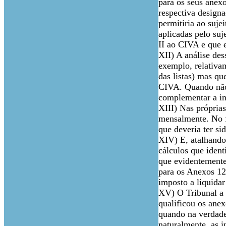
para os seus anex
respectiva designa
permitiria ao suje
aplicadas pelo suj
II ao CIVA e que 
XII) A análise des
exemplo, relativa
das listas) mas qu
CIVA. Quando não 
complementar a in
XIII) Nas própria
mensalmente. No f
que deveria ter si
XIV) E, atalhando
cálculos que ident
que evidentemente
para os Anexos 12
imposto a liquidar
XV) O Tribunal a 
qualificou os ane
quando na verdade 
naturalmente, as i