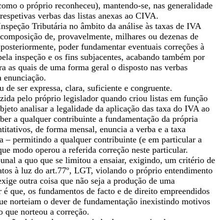
 como o próprio reconheceu), mantendo-se, nas generalidade
respetivas verbas das listas anexas ao CIVA.
nspeção Tributária no âmbito da análise às taxas de IVA
 a composição de, provavelmente, milhares ou dezenas de
 posteriormente, poder fundamentar eventuais correções à
pela inspeção e os fins subjacentes, acabando também por
ara as quais de uma forma geral o disposto nas verbas
a enunciação.
e ser expressa, clara, suficiente e congruente.
ida pelo próprio legislador quando criou listas em função
jeto analisar a legalidade da aplicação das taxa do IVA ao
eber a qualquer contribuinte a fundamentação da própria
titativos, de forma mensal, enuncia a verba e a taxa
ta – permitindo a qualquer contribuinte (e em particular a
ue modo operou a referida correção neste particular.
nal a quo que se limitou a ensaiar, exigindo, um critério de
atos à luz do art.77º, LGT, violando o próprio entendimento
exige outra coisa que não seja a produção de uma
r é que, os fundamentos de facto e de direito empreendidos
ue norteiam o dever de fundamentação inexistindo motivos
o que norteou a correção.