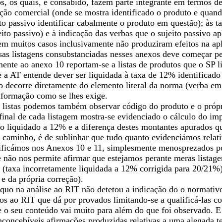
os, os quais, é consabido, fazem parte integrante em termos 
ção comercial (onde se mostra identificado o produto e quand
ito passivo identificar cabalmente o produto em questão); às 
eito passivo) e à indicação das verbas que o sujeito passivo ap
em muitos casos inclusivamente não produziram efeitos na apl
sas listagens consubstanciadas nesses anexos deve começar pe
mente ao anexo 10 reportam-se a listas de produtos que o SP 
e a AT entende dever ser liquidada à taxa de 12% identificado 
decorre diretamente do elemento literal da norma (verba em
formação como se lhes exige.
s listas podemos também observar código do produto e o próp
inal de cada listagem mostra-se evidenciado o cálculo do im
do liquidado a 12% e a diferença destes montantes apurados qu
 caminho, é de sublinhar que tudo quanto evidenciámos relati
ificámos nos Anexos 10 e 11, simplesmente menosprezados por 
 não nos permite afirmar que estejamos perante meras listage
 (taxa incorretamente liquidada a 12% corrigida para 20/21%)
 e da própria correção).
quo na análise ao RIT não detetou a indicação do o normativ
xos ao RIT que dá por provados limitando-se a qualificá-las 
o seu conteúdo vai muito para além do que foi observado. E s
nconcebíveis afirmações produzidas relativas a uma alegada t