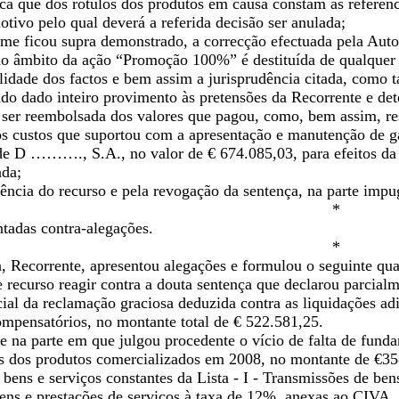
a que dos rótulos dos produtos em causa constam as referênci
tivo pelo qual deverá a referida decisão ser anulada;
me ficou supra demonstrado, a correcção efectuada pela Autor
o âmbito da ação “Promoção 100%” é destituída de qualquer 
lidade dos factos e bem assim a jurisprudência citada, como t
ndo dado inteiro provimento às pretensões da Recorrente e de
 ser reembolsada dos valores que pagou, como, bem assim, res
os custos que suportou com a apresentação e manutenção de
 ………., S.A., no valor de € 674.085,03, para efeitos da
ada;
ência do recurso e pela revogação da sentença, na parte impu
*
tadas contra-alegações.
*
, Recorrente, apresentou alegações e formulou o seguinte qua
e recurso reagir contra a douta sentença que declarou parcia
ial da reclamação graciosa deduzida contra as liquidações adi
ompensatórios, no montante total de € 522.581,25.
te na parte em que julgou procedente o vício de falta de fun
as dos produtos comercializados em 2008, no montante de €35
ens e serviços constantes da Lista - I - Transmissões de bens 
ens e prestações de serviços à taxa de 12%, anexas ao CIVA, à