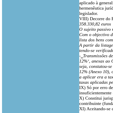
aplicado à genera
hermenêutica juríd
legislador.
VIII) Decorre do
358.330,82 euros
O sujeito passivo 
Com o objectivo de
lista dos bens co
A partir da lista
tendo-se verificad
-‗Transmissões de 
12%‘, anexas ao C
seja, constatou-se
12% (Anexo 10), o
a aplicar era a t
taxas aplicadas pe
IX) Só por erro de
insuficientemente 
X) Constitui juris
contribuinte (fun
XI) Aceitando-se 