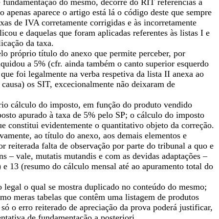
de fundamentação do mesmo, decorre do RIT referências à
o apenas aparece o artigo está lá o código deste que sempre
taxas de IVA corretamente corrigidas e às incorretamente
licou e daquelas que foram aplicadas referentes às listas I e
icação da taxa.
lo próprio título do anexo que permite perceber, por
liquidou a 5% (cfr. ainda também o canto superior esquerdo
que foi legalmente na verba respetiva da lista II anexa ao
 causa) os SIT, excecionalmente não deixaram de
rio cálculo do imposto, em função do produto vendido
posto apurado à taxa de 5% pelo SP; o cálculo do imposto
e constitui evidentemente o quantitativo objeto da correção.
vamente, ao título do anexo, aos demais elementos e
reiterada falta de observação por parte do tribunal a quo e
ns – vale, mutatis mutandis e com as devidas adaptações –
 e 13 (resumo do cálculo mensal até ao apuramento total do
o legal o qual se mostra duplicado no conteúdo do mesmo;
como meras tabelas que contêm uma listagem de produtos
ó o erro reiterado de apreciação da prova poderá justificar,
entativa de fundamentação a posteriori.