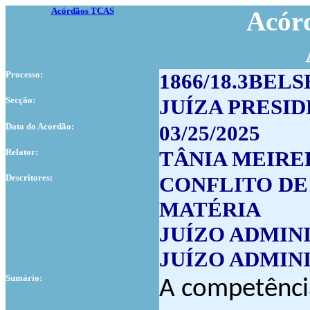
Acórdãos TCAS
Acórd
Processo:
1866/18.3BELS
Secção:
JUÍZA PRESI
Data do Acordão:
03/25/2025
Relator:
TÂNIA MEIRE
Descritores:
CONFLITO DE
MATÉRIA
JUÍZO ADMIN
JUÍZO ADMIN
Sumário:
A competência