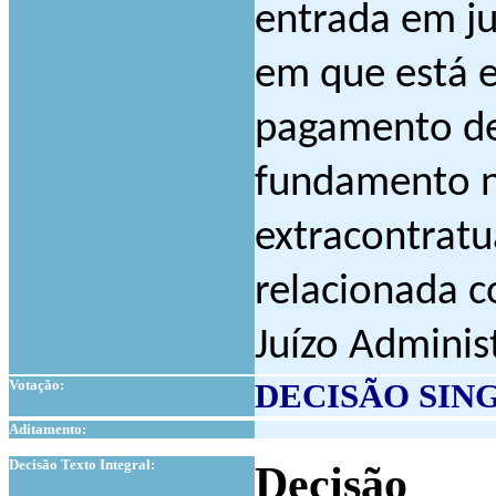
entrada em j
em que está 
pagamento d
fundamento n
extracontratu
relacionada c
Juízo Admini
Votação:
DECISÃO SIN
Aditamento:
1
Decisão Texto Integral:
Decisão