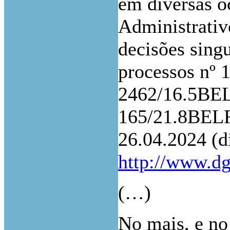
em diversas o
Administrati
decisões sing
processos nº 
2462/16.5BEL
165/21.8BELR
26.04.2024 (d
http://www.dgs
(…)
No mais, e no