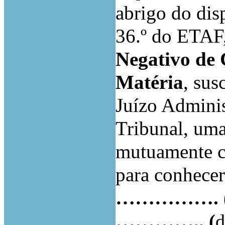
abrigo do disp
36.º do ETAF
Negativo de
Matéria
, sus
Juízo Admin
Tribunal, um
mutuamente c
para conhecer
…………….
…………..
(
d