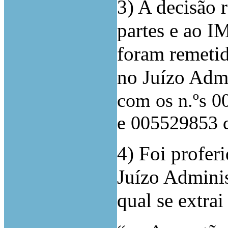
3) A decisão r
partes e ao I
foram remetid
no Juízo Admi
com os n.ºs 
e 005529853 d
4) Foi profer
Juízo Adminis
qual se extra