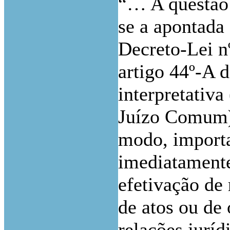
“… A questão 
se a apontada 
Decreto-Lei n
artigo 44º-A 
interpretativ
Juízo Comum) 
modo, importa 
imediatamente
efetivação de
de atos ou de
relações juríd