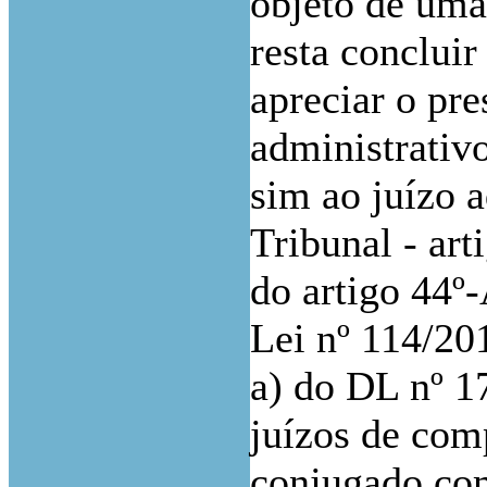
objeto de uma
resta conclui
apreciar o pre
administrativ
sim ao juízo
Tribunal - art
do artigo 44º
Lei nº 114/201
a) do DL nº 1
juízos de com
conjugado com