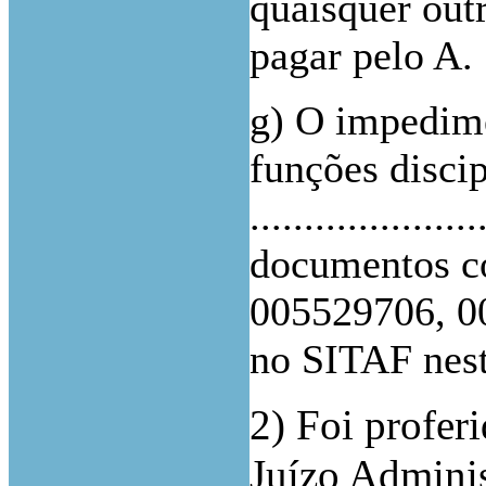
quaisquer out
pagar pelo A.
g) O impedime
funções disci
.................
documentos c
005529706,
0
no SITAF nes
2) Foi profer
Juízo Admini