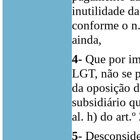
inutilidade d
conforme o n.
ainda,
4-
Que por imp
LGT, não se 
da oposição d
subsidiário q
al. h) do art.
5-
Desconside