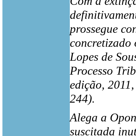
Com a extinçã
definitivamen
prossegue con
concretizado 
Lopes de Sou
Processo Tri
edição, 2011,
244).
Alega a Opone
suscitada inu