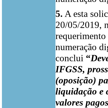
5.
A esta soli
20/05/2019, n
requerimento 
numeração dig
conclui
“
Deve
IFGSS, pross
(oposição) pa
liquidação e
valores pago