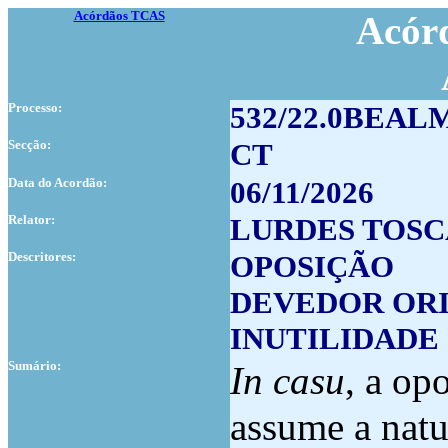
Acórdãos TCAS
Acórd
Processo:
532/22.0BEAL
Secção:
CT
Data do Acordão:
06/11/2026
Relator:
LURDES TOS
Descritores:
OPOSIÇÃO
DEVEDOR OR
INUTILIDADE
Sumário:
In casu
, a op
assume a natu