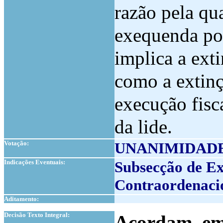
razão pela qu
exequenda por
implica a ext
como a extinç
execução fisc
da lide
.
Votação:
UNANIMIDAD
Indicações Eventuais:
Subsecção de Ex
Contraordenaci
Aditamento:
1
Decisão Texto Integral:
Acordam, em 