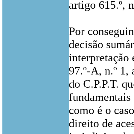
artigo 615.º, n
Por conseguint
decisão sumá
interpretação 
97.º-A, n.º 1, 
do C.P.P.T. qu
fundamentais 
como é o caso 
direito de ace