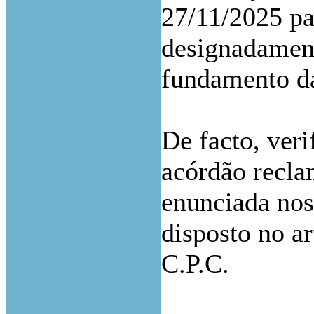
27/11/2025 pa
designadament
fundamento da
De facto, veri
acórdão recla
enunciada nos
disposto no ar
C.P.C.