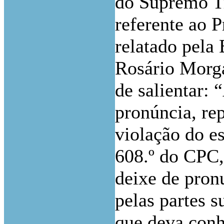
do Supremo Tr
referente ao 
relatado pela
Rosário Morga
de salientar:
pronúncia, re
violação do es
608.º do CPC,
deixe de pron
pelas partes s
que deva conh