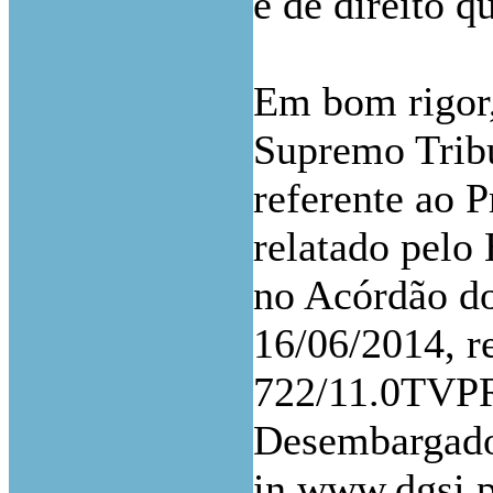
e de direito q
Em bom rigor,
Supremo Tribu
referente ao 
relatado pelo
no Acórdão do
16/06/2014, re
722/11.0TVPR
Desembargador
in www.dgsi.p