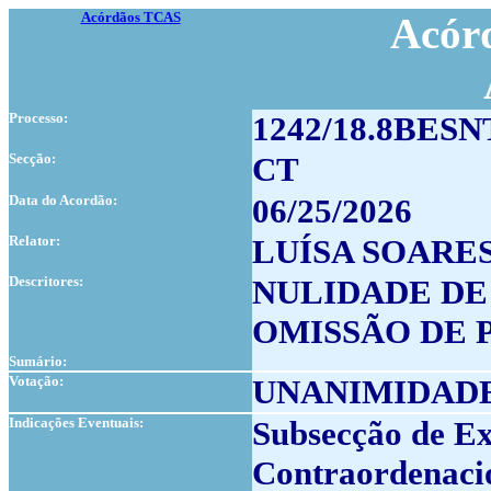
Acórdãos TCAS
Acórd
Processo:
1242/18.8BESN
Secção:
CT
Data do Acordão:
06/25/2026
Relator:
LUÍSA SOARE
Descritores:
NULIDADE D
OMISSÃO DE 
Sumário:
Votação:
UNANIMIDAD
Indicações Eventuais:
Subsecção de Ex
Contraordenaci