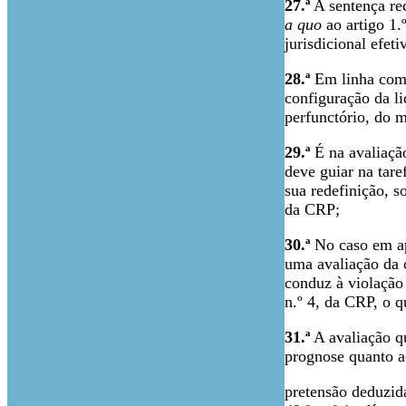
27.ª
A sentença rec
a quo
ao artigo 1.º
jurisdicional efeti
28.ª
Em linha com o
configuração da li
perfunctório, do m
29.ª
É na avaliação
deve guiar na tare
sua redefinição, so
da CRP;
30.ª
No caso em apr
uma avaliação da 
conduz à violação 
n.º 4, da CRP, o q
31.ª
A avaliação qu
prognose quanto a
pretensão deduzida