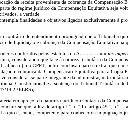
ocação da receita proveniente da cobrança da Compensação Equ
rte do regime jurídico da Compensação Equitativa seja voltado
privados, a verdade
ontempla finalidades e objetivos ligados exclusivamente à pro
o contrário do entendimento propugnado pelo Tribunal a quo, 
ício de liquidação e cobrança da Compensação Equitativa na q
deres conferidos pelos estatutos da A............. um
ius imper
ica, considerando que face à natureza tributária da Compensa
 1, alínea c), do CPPT, outra conclusão não se extrai que não s
idação e cobrança da Compensação Equitativa para a Cópia Pri
ve considerar-se parte integrante da administração tributária
ibunal Constitucional e a sentença do Tribunal Tributário de
 547/18.2BELRS);
éria em apreço, da natureza jurídico-tributária da Compensaç
oncluir-se que, à luz do artigo 1.º, n.º 1 e artigo 49.º, n.º 1,
 a quo é, então, competente para conhecer da impugnação judi