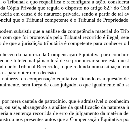
, o Tribunal a quo requalifica e reconfigura a ação, consid
 da Cópia Privada que regula o disposto no artigo 82.º do Có
téria em causa é de natureza privada, sendo a partir de tal av
nclui que o Tribunal competente é o Tribunal de Propriedade 
dem subsistir que a análise da competência material do Trib
s com que foi promovida pelo Tribunal recorrido é ilegal, s
 de que a jurisdição tributária é competente para conhecer o l
nheceu da natureza da Compensação Equitativa para concluir 
edade Intelectual já não terá de se pronunciar sobre esta qu
uado pelo Tribunal Recorrido, o que redunda numa situação em
iva - para obter uma decisão
à natureza da compensação equitativa, ficando esta questão 
almente, sem força de caso julgado, o que igualmente não se 
 por mera cautela de patrocínio, que é admissível o conheci
o, ou seja, abrangendo a análise da qualificação da natureza j
eria a sentença recorrida de erro de julgamento da matéria de 
nstrou nos presentes autos que a Compensação Equitativa pos