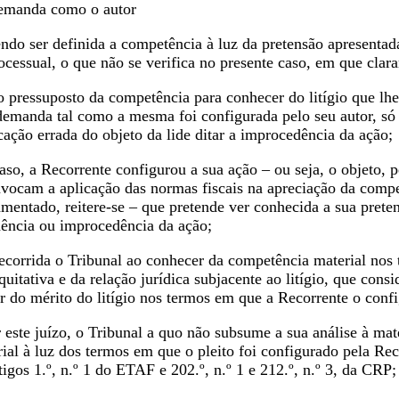
demanda como o autor
ndo ser definida a competência à luz da pretensão apresentad
cessual, o que não se verifica no presente caso, em que clara
o pressuposto da competência para conhecer do litígio que lhe
emanda tal como a mesma foi configurada pelo seu autor, só e
cação errada do objeto da lide ditar a improcedência da ação;
so, a Recorrente configurou a sua ação – ou seja, o objeto, 
nvocam a aplicação das normas fiscais na apreciação da comp
mentado, reitere-se – que pretende ver conhecida a sua preten
dência ou improcedência da ação;
ecorrida o Tribunal ao conhecer da competência material nos
itativa e da relação jurídica subjacente ao litígio, que consi
r do mérito do litígio nos termos em que a Recorrente o conf
 este juízo, o Tribunal a quo não subsume a sua análise à mat
al à luz dos termos em que o pleito foi configurado pela Recor
igos 1.º, n.º 1 do ETAF e 202.º, n.º 1 e 212.º, n.º 3, da CRP;