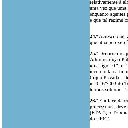
relativamente à al
uma vez que uma pa
enquanto agentes 
é que tal regime c
24.ª
Acresce que, a
que atua no exerc
25.ª
Decorre dos po
Administração Públ
no artigo 10.º, n.º
incumbida da liqu
Cópia Privada – de
n.º 616/2003 do Tr
termos sob o n.º
26.ª
Em face da mat
processuais, deve c
(ETAF), o Tribunal
do CPPT;