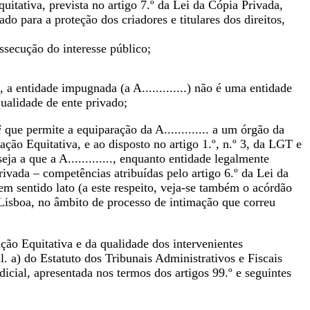
itativa, prevista no artigo 7.º da Lei da Cópia Privada,
 para a proteção dos criadores e titulares dos direitos,
ssecução do interesse público;
a entidade impugnada (a A.............) não é uma entidade
ualidade de ente privado;
i
que permite a equiparação da A............. a um órgão da
ção Equitativa, e ao disposto no artigo 1.º, n.º 3, da LGT e
eja a que a A............., enquanto entidade legalmente
vada – competências atribuídas pelo artigo 6.º da Lei da
 em sentido lato (a este respeito, veja-se também o acórdão
 Lisboa, no âmbito de processo de intimação que correu
ão Equitativa e da qualidade dos intervenientes
 al. a) do Estatuto dos Tribunais Administrativos e Fiscais
cial, apresentada nos termos dos artigos 99.º e seguintes