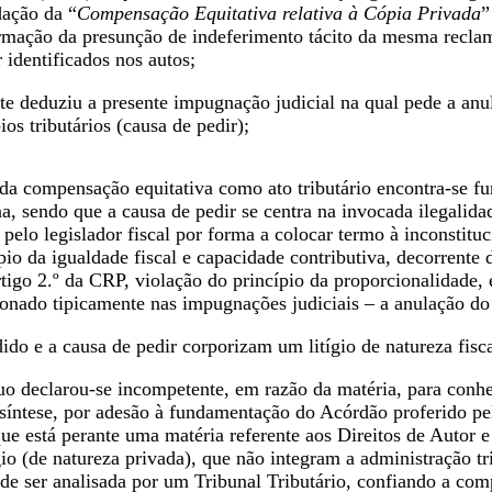
dação da “
Compensação Equitativa relativa à Cópia Privada
”
rmação da presunção de indeferimento tácito da mesma reclamaçã
 identificados nos autos;
e deduziu a presente impugnação judicial na qual pede a anul
ios tributários (causa de pedir);
da compensação equitativa como ato tributário encontra-se f
a, sendo que a causa de pedir se centra na invocada ilegalida
 pelo legislador fiscal por forma a colocar termo à inconstitu
pio da igualdade fiscal e capacidade contributiva, decorrente
artigo 2.º da CRP, violação do princípio da proporcionalidad
ionado tipicamente nas impugnações judiciais – a anulação d
ido e a causa de pedir corporizam um litígio de natureza fisca
o declarou-se incompetente, em razão da matéria, para conhe
síntese, por adesão à fundamentação do Acórdão proferido pel
 está perante uma matéria referente aos Direitos de Autor e a
gio (de natureza privada), que não integram a administração tri
l de ser analisada por um Tribunal Tributário, confiando a com