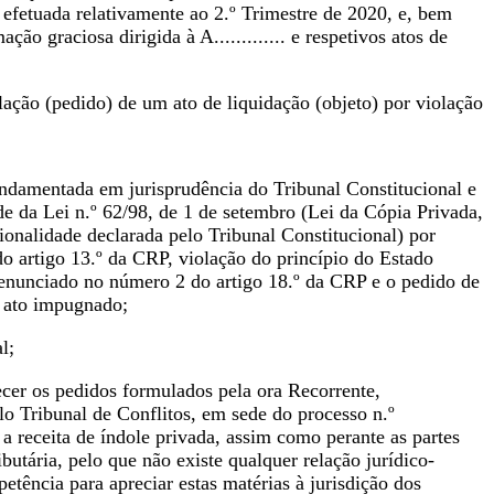
 efetuada relativamente ao 2.º Trimestre de 2020, e, bem
o graciosa dirigida à A............. e respetivos atos de
ação (pedido) de um ato de liquidação (objeto) por violação
undamentada em jurisprudência do Tribunal Constitucional e
de da Lei n.º 62/98, de 1 de setembro (Lei da Cópia Privada,
cionalidade declarada pelo Tribunal Constitucional) por
 do artigo 13.º da CRP, violação do princípio do Estado
e, enunciado no número 2 do artigo 18.º da CRP e o pedido de
o ato impugnado;
l;
cer os pedidos formulados pela ora Recorrente,
o Tribunal de Conflitos, em sede do processo n.º
 receita de índole privada, assim como perante as partes
butária, pelo que não existe qualquer relação jurídico-
petência para apreciar estas matérias à jurisdição dos