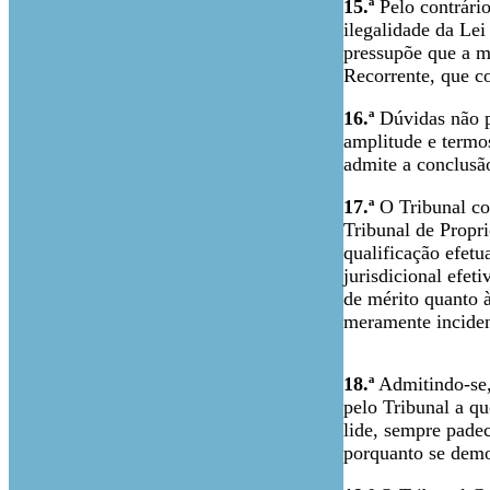
15.ª
Pelo contrário
ilegalidade da Lei
pressupõe que a ma
Recorrente, que co
16.ª
Dúvidas não po
amplitude e termo
admite a conclusão
17.ª
O Tribunal co
Tribunal de Propri
qualificação efet
jurisdicional efet
de mérito quanto 
meramente incident
18.ª
Admitindo-se,
pelo Tribunal a qu
lide, sempre padec
porquanto se demo