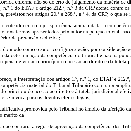
orrida enferma não só de erro de julgamento da matéria de di
, n.º 1 do ETAF e artigo 212.º, n.º 3 da CRP atenta contra os 
va, previstos nos artigos 20.º e 268.º, n.º 4, da CRP, o que se 
 entendimento da jurisprudência acima citada, a competência
de, nos termos apresentados pelo autor na petição inicial, nã
érito da pretensão deduzida;
 do modo como o autor configura a ação, por consideração ao 
fa da determinação da competência do tribunal e não na ponde
b pena de violar o princípio do acesso ao direito e da tutela ju
eço, a interpretação dos artigos 1.º, n.º 1, do ETAF e 212.º,
competência material do Tribunal Tributário com uma amplitu
do princípio do acesso ao direito e à tutela jurisdicional efet
ue se invoca para os devidos efeitos legais;
alificativa promovida pelo Tribunal no âmbito da aferição d
o mérito da
 que contraria a regra de apreciação da competência dos Tribunai