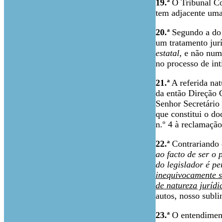
19.ª
O Tribunal Con
tem adjacente uma 
20.ª
Segundo a do T
um tratamento jur
estatal
, e não num
no processo de in
21.ª
A referida nat
da então Direção G
Senhor Secretário
que constitui o d
n.º 4 à reclamação
22.ª
Contrariando o
ao facto de ser o
do legislador é p
inequivocamente 
de natureza jurídi
autos, nosso subli
23.ª
O entendiment