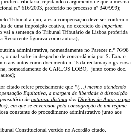
jurídico-tributária, rejeitando o argumento de que a mesma
cional n.º 616/2003, proferido no processo nº 340/999);
pelo Tribunal a quo, a esta compensação deve ser conferido
ulta de uma imposição coativa, no exercício do
imperium
vai a sentença do Tribunal Tributário de Lisboa proferida
a Recorrente figurava como autora);
doutrina administrativa, nomeadamente no Parecer n.º 76/98
s, o qual sofreria despacho de concordância por S. Exa. o
unto aos autos como documento n.º 5 da reclamação graciosa
doutrina, nomeadamente de CARLOS LOBO, [junto como doc.
autos];
tor citado refere precisamente que
“(…) mesmo atendendo
pensação Equitativa, a margem de liberdade à disposição
mpensatório de
natureza distinta
dos
Direitos de Autor, o que
dos),
em que se enveredou pela
consagração de um regime
ciosa constante do procedimento administrativo junto aos
bunal Constitucional vertido no Acórdão citado,