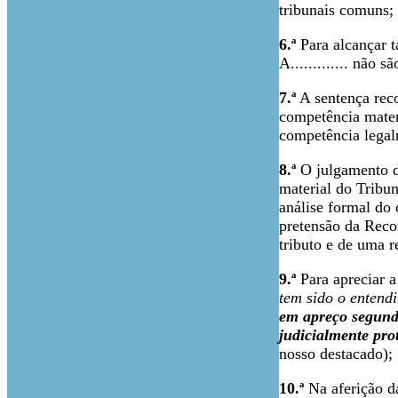
tribunais comuns;
6.ª
Para alcançar t
A............. não sã
7.ª
A sentença reco
competência materi
competência legal
8.ª
O julgamento do
material do Tribu
análise formal do
pretensão da Reco
tributo e de uma re
9.ª
Para apreciar 
tem sido o entendi
em apreço segundo
judicialmente pro
nosso destacado);
10.ª
Na aferição d