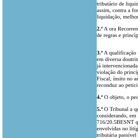
tributário de liqui
assim, contra a fo
liquidação, melhor
2.ª
A ora Recorrent
de regras e princíp
3.ª
A qualificação 
em diversa doutrin
já intervencionada
violação do princí
Fiscal, ínsito no 
reconduz ao petic
4.ª
O objeto, o ped
5.ª
O Tribunal a qu
considerando, em 
716/20.5BESNT que
envolvidas no lití
tributária passíve