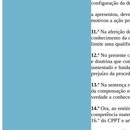
configuração da 
a apresentou, deve
motivou a ação pro
11.ª
Na aferição d
conhecimento da d
limite uma qualifi
12.ª
No presente ca
e doutrina que co
sustentado e funda
prejuízo da proce
13.ª
Na sentença r
da compensação equ
verdade a conhece
14.ª
Ora, ao emitir
competência materi
16.º do CPPT e art