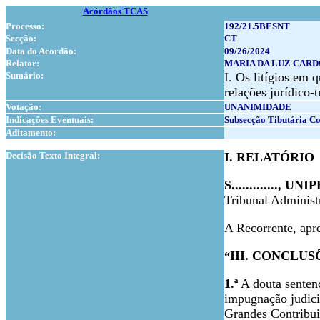
Acórdãos TCAS
Processo:
192/21.5BESNT
Secção:
CT
Data do Acordão:
09/26/2024
Relator:
MARIA DA LUZ CAR
Sumário:
I.
Os litígios em q
relações jurídico-
Votação:
UNANIMIDADE
Indicações Eventuais:
Subsecção Tibutária 
Aditamento:
1
Decisão Texto Integral:
I. RELATÓRIO
S............., 
Tribunal Administr
A Recorrente, apre
III. CONCLUS
“
1.ª
A douta sentenç
impugnação judici
Grandes Contribuin