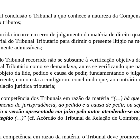
al conclusão o Tribunal a quo conhece a natureza da Compens
o tributos;
rrida incorre em erro de julgamento da matéria de direito qua
al do Tribunal Tributário para dirimir o presente litígio na 
mente admissíveis;
 Tribunal recorrido não se subsume à verificação objetiva do
nal Tributário como se demandava, antes se verificando que n
 objeto da lide, pedido e causa de pedir, fundamentando o ju
rrente, como esta a configurou, concluindo que, ao contrário
lação jurídica tributária;
a competência dos Tribunais em razão da matéria
“(…) há que 
mento da jurisprudência, ao pedido e a causa de pedir, ou se
 a versão apresentada em juízo pelo autor atendendo-se ao 
tegido
(…)
” (cf. Acórdão do Tribunal da Relação de Coimbra
a competência em razão da matéria, o Tribunal deve promover