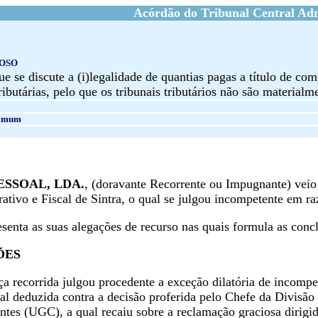
Acórdão do Tribunal Central Adm
DOSO
ue se discute a (i)legalidade de quantias pagas a título de co
tributárias, pelo que os tribunais tributários não são materia
Comum
UNIPESSOAL, LDA.
, (doravante Recorrente ou Impugnante) veio 
ativo e Fiscal de Sintra, o qual se julgou incompetente em ra
senta as suas alegações de recurso nas quais formula as conc
ÕES
a recorrida julgou procedente a exceção dilatória de incompe
al deduzida contra a decisão proferida pelo Chefe da Divisão
tes (UGC), a qual recaiu sobre a reclamação graciosa dirigid