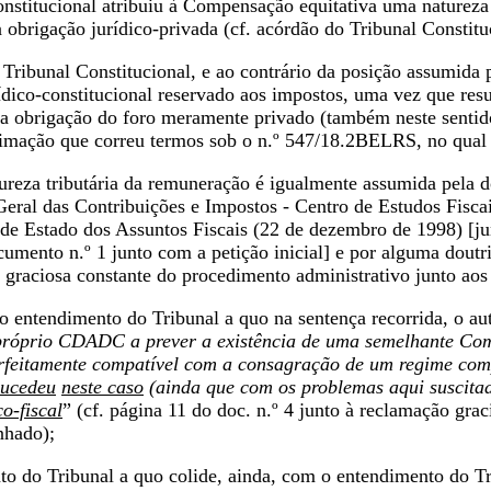
stitucional atribuiu à Compensação equitativa uma natureza 
obrigação jurídico-privada (cf. acórdão do Tribunal Constitu
ribunal Constitucional, e ao contrário da posição assumida 
ídico-constitucional reservado aos impostos, uma vez que res
a obrigação do foro meramente privado (também neste sentido 
timação que correu termos sob o n.º 547/18.2BELRS, no qual 
ureza tributária da remuneração é igualmente assumida pela 
eral das Contribuições e Impostos - Centro de Estudos Fiscai
 de Estado dos Assuntos Fiscais (22 de dezembro de 1998) [j
ocumento n.º 1 junto com a petição inicial] e por alguma 
 graciosa constante do procedimento administrativo junto aos 
 entendimento do Tribunal a quo na sentença recorrida, o au
 próprio CDADC a prever a existência de uma semelhante Com
erfeitamente compatível com a consagração de um regime co
sucedeu
neste caso
(ainda que com os problemas aqui suscita
co-fiscal
” (cf. página 11 do doc. n.º 4 junto à reclamação gra
nhado);
o do Tribunal a quo colide, ainda, com o entendimento do Tri