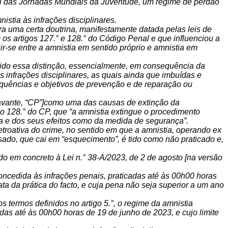
gal das Jornadas Mundiais da Juventude, um regime de perdão
nistia às infrações disciplinares.
ra uma certa doutrina, manifestamente datada pelas leis de
os artigos 127.° e 128.° do Código Penal e que influenciou a
ir-se entre a amnistia em sentido próprio e amnistia em
tido essa distinção, essencialmente, em consequência da
 infrações disciplinares, as quais ainda que imbuídas e
equências e objetivos de prevenção e de reparação ou
ravante, “CP”]como uma das causas de extinção da
go 128.° do CP, que “
a amnistia extingue o procedimento
na e dos seus efeitos como da medida de segurança”.
etroativa do crime, no sentido em que a amnistia, operando ex
sado, que cai em “esquecimento”, é tido como não praticado e,
ndo em concreto à Lei n.° 38-A/2023, de 2 de agosto [na versão
 concedida às infrações penais, praticadas até às 00h00 horas
ta da prática do facto, e cuja pena não seja superior a um ano
os termos definidos no artigo 5.°, o regime da amnistia
as até às 00h00 horas de 19 de junho de 2023, e cujo limite