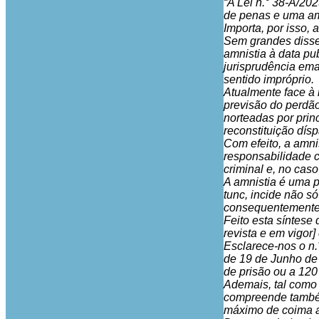
“A Lei n.° 38-A/20
de penas e uma amn
Importa, por isso, 
Sem grandes disser
amnistia à data pu
jurisprudência ema
sentido impróprio.
Atualmente face à 
previsão do perdão
norteadas por prin
reconstituição dísp
Com efeito, a amni
responsabilidade cr
criminal e, no cas
A amnistia é uma p
tunc, incide não s
consequentemente, 
Feito esta síntese
revista e em vigor]
Esclarece-nos o n.°
de 19 de Junho de 
de prisão ou a 120
Ademais, tal como r
compreende também 
máximo de coima a