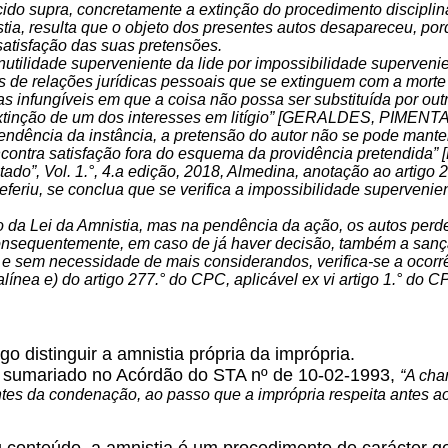
ido supra, concretamente a extinção do procedimento disciplin
tia, resulta que o objeto dos presentes autos desapareceu, por
satisfação das suas pretensões.
inutilidade superveniente da lide por impossibilidade superveni
 de relações jurídicas pessoais que se extinguem com a morte do
as infungíveis em que a coisa não possa ser substituída por outr
xtinção de um dos interesses em litígio” [GERALDES, PIMENTA 
pendência da instância, a pretensão do autor não se pode mante
ncontra satisfação fora do esquema da providência pretend
ado”, Vol. 1.°, 4.a edição, 2018, Almedina, anotação ao artigo 2
eferiu, se conclua que se verifica a impossibilidade supervenien
to da Lei da Amnistia, mas na pendência da ação, os autos perde
onsequentemente, em caso de já haver decisão, também a sançã
 sem necessidade de mais considerandos, verifica-se a ocorrên
alínea e) do artigo 277.° do CPC, aplicável ex vi artigo 1.° do 
go distinguir a amnistia própria da imprópria.
 sumariado no Acórdão do STA nº de 10-02-1993,
“A cha
ntes da condenação, ao passo que a imprópria respeita antes ao