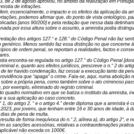
23, de 2 de agosto aprovou, no âmbito da realização em Portu
istia de infrações.
aferir, essencialmente, o impacto e os efeitos da aplicação da am
tações, podemos afirmar que, do ponto de vista ontológico, pa
blicadas [anos 90/200] e pela redação que nessa data detinham 
nada por essa altura sobre o assunto, a amnistia podia distingu
redação dos artigos 127.° e 128.° do Código Penal não faz sen
 genérico. Menos sentido faz essa distinção no que concerne às
cípios de ordem penal, se reportam a realidades, factos e cons
ares.
stia encontra-se regulada no artigo 127.° do Código Penal [do
iminal e, quanto aos efeitos jurídicos, prescreve o n.° 2 do arti
o de ter havido condenação, faz cessar a execução tanto da pe
rovidência que “apaga” o crime. Fala-se, aqui, numa abolição r
ó sobre a própria pena, como também sobre o ato criminoso pas
por exemplo, eliminado do registo criminal.
 do quadro normativo em que se baliza o instituto da amnistia, i
 e a sua aplicação ao caso concreto.
 1, do artigo 2. ° e o artigo 4.° deste diploma que a amnistia é
2023, por jovens, que tenham entre 16 e 30 anos de idade, à da
 dias de pena de multa.
esulta de forma inequívoca do n.° 2, alínea a), do artigo 2°, e n
as sanções acessórias, relativas a contraordenações praticad
plicável não exceda os 1000€.