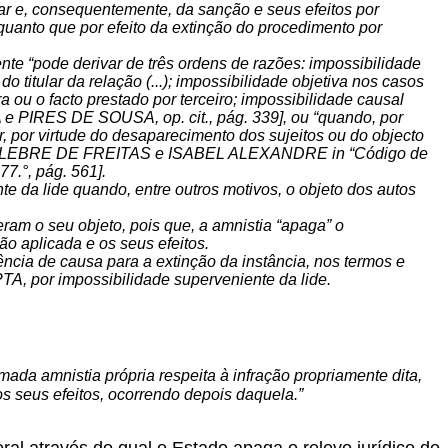
ar e, consequentemente, da sanção e seus efeitos por
quanto que por efeito da extinção do procedimento por
ente
“pode derivar de três ordens de razões: impossibilidade
 titular da relação (...); impossibilidade objetiva nos casos
a ou o facto prestado por terceiro; impossibilidade causal
e PIRES DE SOUSA, op. cit., pág. 339],
ou
“quando, por
r, por virtude do desaparecimento dos sujeitos ou do objecto
ida” [LEBRE DE FREITAS e ISABEL ALEXANDRE in “Código de
77.°, pág. 561].
te da lide quando, entre outros motivos, o objeto dos autos
ram o seu objeto, pois que, a amnistia “apaga” o
o aplicada e os seus efeitos.
cia de causa para a extinção da instância, nos termos e
CPTA, por impossibilidade superveniente da lide.
mada amnistia própria respeita à infração propriamente dita,
s seus efeitos, ocorrendo depois daquela.”