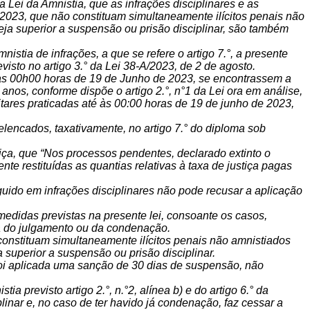
 da Lei da Amnistia, que as infrações disciplinares e as
e 2023, que não constituam simultaneamente ilícitos penais não
eja superior a suspensão ou prisão disciplinar, são também
tia de infrações, a que se refere o artigo 7.°, a presente
sto no artigo 3.° da Lei 38-A/2023, de 2 de agosto.
às 00h00 horas de 19 de Junho de 2023, se encontrassem a
 anos, conforme dispõe o artigo 2.°, n°1 da Lei ora em análise,
litares praticadas até às 00:00 horas de 19 de junho de 2023,
lencados, taxativamente, no artigo 7.° do diploma sob
iça, que “
Nos processos pendentes, declarado extinto o
nte restituídas as quantias relativas à taxa de justiça pagas
rguido em infrações disciplinares não pode recusar a aplicação
 medidas previstas na presente lei, consoante os casos,
cia do julgamento ou da condenação.
 constituam simultaneamente ilícitos penais não amnistiados
a superior a suspensão ou prisão disciplinar.
foi aplicada uma sanção de 30 dias de suspensão, não
a previsto artigo 2.°, n.°2, alínea b) e do artigo 6.° da
nar e, no caso de ter havido já condenação, faz cessar a