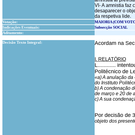
VI- A amnistia faz 
desaparecer o obje
da respetiva lide.
Votação:
MAIORIA (COM VOTO
Indicações Eventuais:
Subsecção SOCIAL
Aditamento:
1
Decisão Texto Integral:
Acordam na Secçã
I. RELATÓRIO
L............ int
Politécnico de Le
«a) A anulação da
do Instituto Polité
b) A condenação do
de março e 20 de a
c) A sua condenaçã
Por decisão de 3
objeto dos present