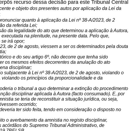
terpôs recurso dessa decisão para este Tribunal Central
cente e objeto dos presentes autos por aplicação da Lei da
:
pronunciar quanto à aplicação da Lei nº 38-A/2023, de 2
o da referida Lei;
ssão da legalidade do ato que determinou a aplicação à Autora,
executada na plenitude, na presente data. Pelo que,
se irá opor;
023, de 2 de agosto, viessem a ser os determinados pela douta
tia;
órico e do seu artigo 6º, não decorre que tenha sido
ter os mesmos efeitos decorrentes da anulação do ato
ena disciplinar;
atio subjacente à Lei nº 38-A/2023, de 2 de agosto, violando o
, violando os princípios da proporcionalidade e da
poderia o tribunal a quo determinar a extinção do procedimento
nção disciplinar aplicada à Autora (facto consumado). E, por
stia se teria de reconstituir a situação jurídica, ou seja,
tivessem ocorrido;
 deveria ter sido feita, tendo em consideração o disposto no
to o averbamento da amnistia no registo disciplinar,
os acórdãos do Supremo Tribunal Administrativo, de
0/19.7BELSB.