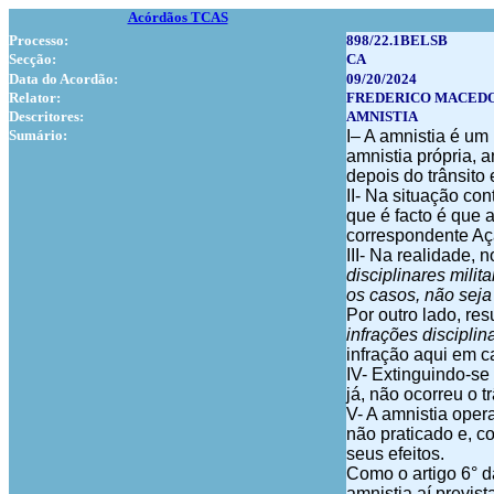
Acórdãos TCAS
Processo:
898/22.1BELSB
Secção:
CA
Data do Acordão:
09/20/2024
Relator:
FREDERICO MACEDO BR
Descritores:
AMNISTIA
Sumário:
I– A amnistia é um
amnistia própria, a
depois do trânsito
II- Na situação con
que é facto é que 
correspondente Açã
III- Na realidade, 
disciplinares mili
os casos, não seja 
Por outro lado, resu
infrações disciplin
infração aqui em c
IV- Extinguindo-se
já, não ocorreu o t
V- A amnistia oper
não praticado e, c
seus efeitos.
Como o artigo 6° da
amnistia aí previst