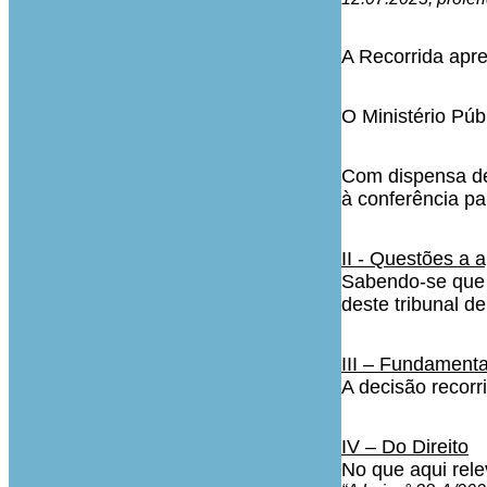
A Recorrida apr
O Ministério Púb
Com dispensa de
à conferência pa
II - Questões a a
Sabendo-se que 
deste tribunal d
III – Fundament
A decisão recorr
IV – Do Direito
No que aqui rele