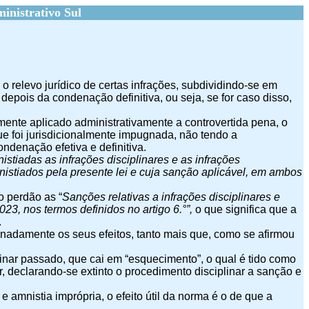
inistrativo Sul
o relevo jurídico de certas infrações, subdividindo-se em
 depois da condenação definitiva, ou seja, se for caso disso,
ivamente aplicado administrativamente a controvertida pena, o
e foi jurisdicionalmente impugnada, não tendo a
ndenação efetiva e definitiva.
istiadas as infrações disciplinares e as infrações
nistiados pela presente lei e cuja sanção aplicável, em ambos
do perdão as “
Sanções relativas a infrações disciplinares e
023, nos termos definidos no artigo 6.°”,
o que significa que a
.
ignadamente os seus efeitos, tanto mais que, como se afirmou
inar passado, que cai em “esquecimento”, o qual é tido como
, declarando-se extinto o procedimento disciplinar a sanção e
e amnistia imprópria, o efeito útil da norma é o de que a