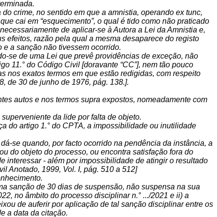
terminada.
a do crime, no sentido em que a amnistia, operando ex tunc,
que cai em “esquecimento”, o qual é tido como não praticado
 necessariamente de aplicar-se à Autora a Lei da Amnistia e,
us efeitos, razão pela qual a mesma desaparece do registo
ão e a sanção não tivessem ocorrido.
ando-se de uma Lei que prevê providências de exceção, não
go 11.° do Código Civil [doravante “CC”], nem tão pouco
das nos exatos termos em que estão redigidas, com respeito
258, de 30 de junho de 1976, pág. 138.].
sentes autos e nos termos supra expostos, nomeadamente com
perveniente da lide por falta de objeto.
ça do artigo 1.° do CPTA, a impossibilidade ou inutilidade
e dá-se quando, por facto ocorrido na pendência da instância, a
ou do objeto do processo, ou encontra satisfação fora do
interessar - além por impossibilidade de atingir o resultado
vil Anotado, 1999, Vol. I, pág. 510 a 512]
onhecimento.
 uma sanção de 30 dias de suspensão, não suspensa na sua
2, no âmbito do processo disciplinar n.° .../2021 e ii) a
u de auferir por aplicação de tal sanção disciplinar entre os
e a data da citação.