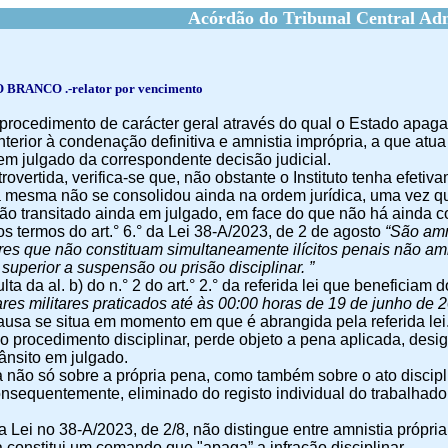
Acórdão do Tribunal Central Adm
ANCO .-relator por vencimento
 procedimento de carácter geral através do qual o Estado apaga 
nterior à condenação definitiva e amnistia imprópria, a que atua
 em julgado da correspondente decisão judicial.
trovertida, verifica-se que, não obstante o Instituto tenha efet
a mesma não se consolidou ainda na ordem jurídica, uma vez qu
o transitado ainda em julgado, em face do que não há ainda co
nos termos do art.° 6.° da Lei 38-A/2023, de 2 de agosto
“São amn
tares que não constituam simultaneamente ilícitos penais não am
superior a suspensão ou prisão disciplinar. ”
lta da al. b) do n.° 2 do art.° 2.° da referida lei que beneficiam 
ares militares praticados até às 00:00 horas de 19 de junho de 2
ausa se situa em momento em que é abrangida pela referida lei
 o procedimento disciplinar, perde objeto a pena aplicada, des
rânsito em julgado.
a não só sobre a própria pena, como também sobre o ato discipl
onsequentemente, eliminado do registo individual do trabalhador
 Lei no 38-A/2023, de 2/8, não distingue entre amnistia própria 
a constitui um comando que "apaga” a infração disciplinar.