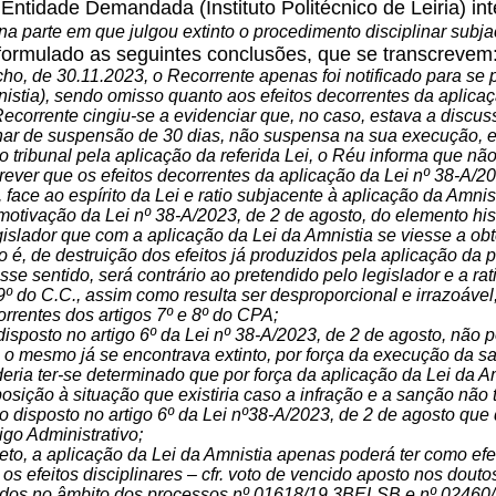
Entidade Demandada (Instituto Politécnico de Leiria) in
na parte em que julgou extinto o procedimento disciplinar subja
formulado as seguintes conclusões, que se transcrevem
cho, de 30.11.2023, o Recorrente apenas foi notificado para se 
nistia), sendo omisso quanto aos efeitos decorrentes da aplicaçã
 Recorrente cingiu-se a evidenciar que, no caso, estava a discu
nar de suspensão de 30 dias, não suspensa na sua execução, e 
 tribunal pela aplicação da referida Lei, o Réu informa que não 
prever que os efeitos decorrentes da aplicação da Lei nº 38-A/2
 face ao espírito da Lei e ratio subjacente à aplicação da Amnis
otivação da Lei nº 38-A/2023, de 2 de agosto, do elemento hist
gislador que com a aplicação da Lei da Amnistia se viesse a ob
to é, de destruição dos efeitos já produzidos pela aplicação da p
esse sentido, será contrário ao pretendido pelo legislador e a r
 9º do C.C., assim como resulta ser desproporcional e irrazoável
orrentes dos artigos 7º e 8º do CPA;
 disposto no artigo 6º da Lei nº 38-A/2023, de 2 de agosto, não 
o o mesmo já se encontrava extinto, por força da execução da sa
eria ter-se determinado que por força da aplicação da Lei da Amni
posição à situação que existiria caso a infração e a sanção não 
do disposto no artigo 6º da Lei nº38-A/2023, de 2 de agosto que
igo Administrativo;
reto, a aplicação da Lei da Amnistia apenas poderá ter como efei
s efeitos disciplinares – cfr. voto de vencido aposto nos dout
ridos no âmbito dos processos nº 01618/19.3BELSB e nº 0246