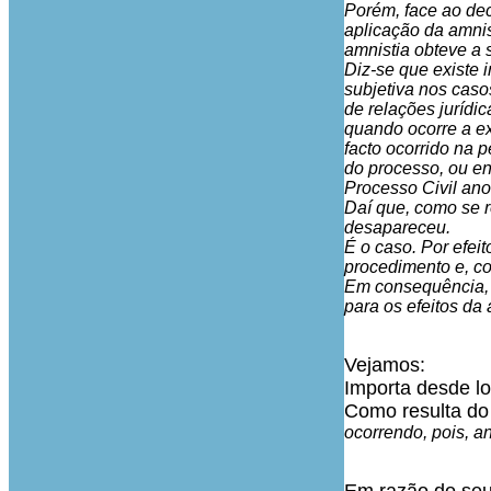
Porém, face ao dec
aplicação da amnis
amnistia obteve a 
Diz-se que existe 
subjetiva nos casos
de relações jurídic
quando ocorre a e
facto ocorrido na 
do processo, ou e
Processo Civil anot
Daí que, como se r
desapareceu.
É o caso. Por efei
procedimento e, c
Em consequência, e
para os efeitos da 
Vejamos:
Importa desde lo
Como resulta do
ocorrendo, pois, a