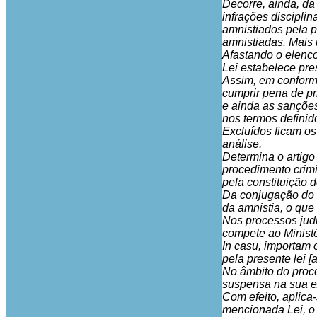
Decorre, ainda, da i
infrações discipli
amnistiados pela p
amnistiadas. Mais u
Afastando o elenco
Lei estabelece pre
Assim, em conform
cumprir pena de pri
e ainda as sanções 
nos termos definidos
Excluídos ficam os
análise.
Determina o artigo 
procedimento crimin
pela constituição d
Da conjugação do d
da amnistia, o que
Nos processos judi
compete ao Ministé
In casu, importam 
pela presente lei [
No âmbito do proce
suspensa na sua ex
Com efeito, aplica-
mencionada Lei, o 