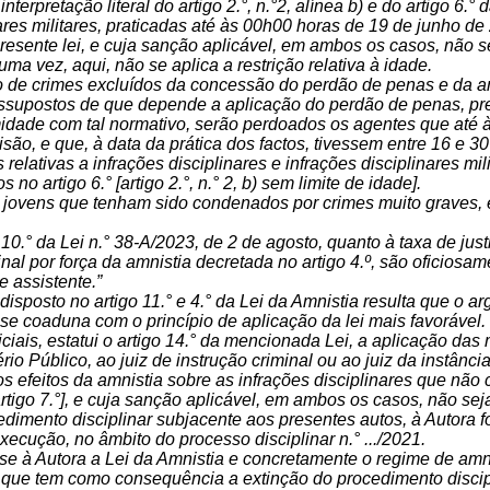
nterpretação literal do artigo 2.°, n.°2, alínea b) e do artigo 6.°
nares militares, praticadas até às 00h00 horas de 19 de junho d
resente lei, e cuja sanção aplicável, em ambos os casos, não s
ma vez, aqui, não se aplica a restrição relativa à idade.
 de crimes excluídos da concessão do perdão de penas e da amnis
ssupostos de que depende a aplicação do perdão de penas, previ
idade com tal normativo, serão perdoados os agentes que até 
são, e que, à data da prática dos factos, tivessem entre 16 e 30
relativas a infrações disciplinares e infrações disciplinares mi
 no artigo 6.° [artigo 2.°, n.° 2, b) sem limite de idade].
 jovens que tenham sido condenados por crimes muito graves, e
10.° da Lei n.° 38-A/2023, de 2 de agosto, quanto à taxa de just
al por força da amnistia decretada no artigo 4.º, são oficiosame
e assistente.”
isposto no artigo 11.° e 4.° da Lei da Amnistia resulta que o a
 se coaduna com o princípio de aplicação da lei mais favorável.
ciais, estatui o artigo 14.° da mencionada Lei, a aplicação das
rio Público, ao juiz de instrução criminal ou ao juiz da instân
os efeitos da amnistia sobre as infrações disciplinares que não
artigo 7.°], e cuja sanção aplicável, em ambos os casos, não sej
dimento disciplinar subjacente aos presentes autos, à Autora 
ecução, no âmbito do processo disciplinar n.° .../2021.
se à Autora a Lei da Amnistia e concretamente o regime de amnisti
que tem como consequência a extinção do procedimento discipli