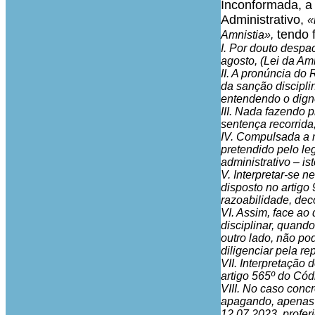
Inconformada, a 
Administrativo,
«
tendo 
Amnistia»,
I. Por douto despa
agosto, (Lei da Am
II. A pronúncia do
da sanção discipli
entendendo o digno
III. Nada fazendo 
sentença recorrida,
IV. Compulsada a m
pretendido pelo le
administrativo – is
V. Interpretar-se n
disposto no artigo
razoabilidade, dec
VI. Assim, face ao
disciplinar, quand
outro lado, não pod
diligenciar pela re
VII. Interpretação 
artigo 565º do Cód
VIII. No caso conc
apagando, apenas o
12.07.2023, profe