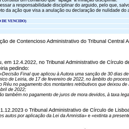
cessar a responsabilidade disciplinar do arguido, pelo que, salvo
to da ação que visa a anulação ou declaração de nulidade do at
 DE VENCIDO)
o de Contencioso Administrativo do Tribunal Central Ad
entou, em 12.4.2022, no Tribunal Administrativo de Círculo 
iria pedindo:
 «Decisão Final que aplicou à Autora uma sanção de 30 dias d
cnico de Leiria, de 17 de fevereiro de 2022, no âmbito do processo
 Réu no pagamento dos montantes retributivos que deixou de auf
bril de 2022;
o também no pagamento de juros de mora devidos, à taxa legal
1.12.2023 o Tribunal Administrativo de Círculo de Lisbo
es autos por aplicação da Lei da Amnistia»
e
«extinta a present