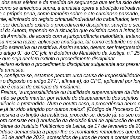
 dos seus efeitos e da medida de segurança que tenha sido de
como se antecipou supra, a amnistia opera a abolição retroativ
e a própria pena, como também sobre o ato criminoso passado, 
e, eliminado do registo criminal/individual do trabalhador, tem
ser declarado extinto o procedimento disciplinar, sanção e se
ual da Autora, repondo-se à situação que existiria caso a infraç
 da Amnistia, de acordo com a jurisprudência maioritária, trat
a mesma razão, aplicação analógica, tal como estatuído no arti
ção extensiva ou restritiva. Assim sendo, devem ser interpreta
o artigo 9.° do CC
[cfr. in Boletim do Ministério da Justiça, n.° 
 que seja declaro extinto o procedimento disciplinar.
eclaro extinto o procedimento disciplinar subjacente aos pre
da amnistia.
configura-se, estamos perante uma causa de impossibilidade su
o disposto no artigo 277.°, alínea e), do CPC, aplicável por for
ide é causa de extinção da instância.
Freitas,
“a impossibilidade ou inutilidade superveniente da lid
 não se pode manter, por virtude do desparamento dos sujeitos 
ência a pretendida. Num e noutro caso, a procedência deixa de 
le já ter sido atingido por outros meios”. [Código de Processo Ci
esma a extinção da instância, procede-se, desde já, ao seu c
ora consiste em i) anulação da decisão final de aplicação de
ente do Instituto Politécnico de Leiria, de 17 de fevereiro de 202
dade demandada a pagar-lhe os montantes retributivos que deixo
 20 de abril de 2022, acrescidos de juros de mora a contar desd