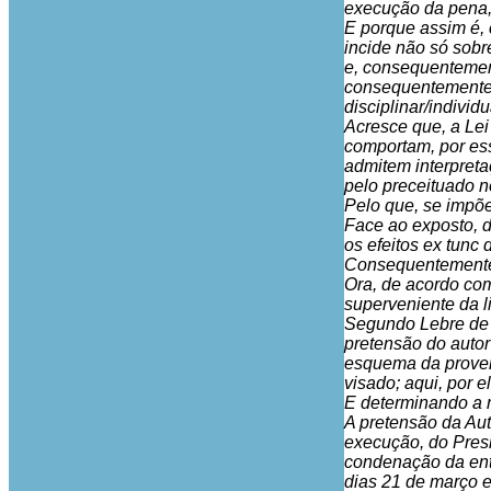
execução da pena,
E porque assim é, 
incide não só sobr
e, consequentement
consequentemente, 
disciplinar/individ
Acresce que, a Lei
comportam, por ess
admitem interpreta
pelo preceituado n
Pelo que, se impõe
Face ao exposto, d
os efeitos ex tunc 
Consequentemente, 
Ora, de acordo com 
superveniente da l
Segundo Lebre de 
pretensão do autor
esquema da proveni
visado; aqui, por e
E determinando a m
A pretensão da Aut
execução, do Presid
condenação da enti
dias 21 de março e