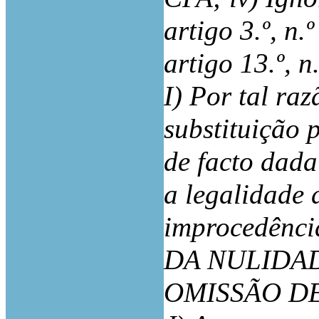
artigo 3.º, n
artigo 13.º, n
I) Por tal ra
substituição 
de facto dad
a legalidade 
improcedênci
DA NULIDA
OMISSÃO D