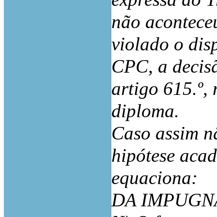
não aconteceu
violado o disp
CPC, a decisã
artigo 615.º,
diploma.
Caso assim n
hipótese acad
equaciona:
DA IMPUGN