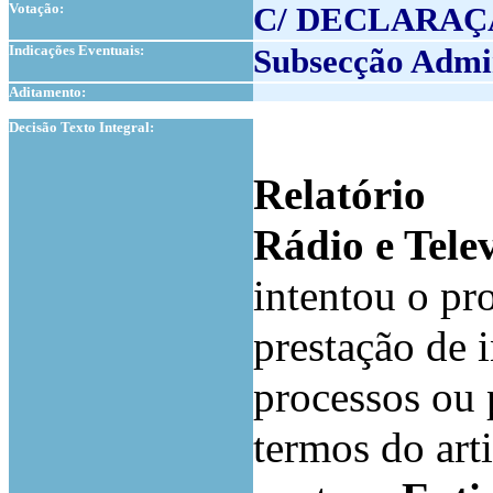
Votação:
C/ DECLARAÇ
Indicações Eventuais:
Subsecção Admi
Aditamento:
1
Decisão Texto Integral:
Relatório
Rádio e Telev
intentou o pr
prestação de 
processos ou 
termos do art