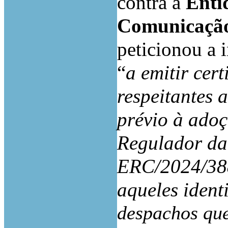
contra a
Enti
Comunicação
peticionou a 
“
a emitir cer
respeitantes 
prévio à ado
Regulador da
ERC/2024/388
aqueles ident
despachos que