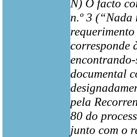
N) O facto c
n.º 3 (“Nada 
requerimento
corresponde à
encontrando-
documental co
designadamen
pela Recorren
80 do process
junto com o r