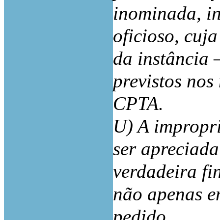
inominada, i
oficioso, cuj
da instância 
previstos nos 
CPTA.
U) A impropr
ser apreciada
verdadeira fi
não apenas e
pedido.