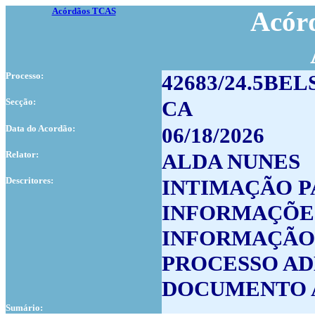
Acórdãos TCAS
Acórd
Processo:
42683/24.5BEL
Secção:
CA
Data do Acordão:
06/18/2026
Relator:
ALDA NUNES
Descritores:
INTIMAÇÃO P
INFORMAÇÕES
INFORMAÇÃO
PROCESSO AD
DOCUMENTO 
Sumário: