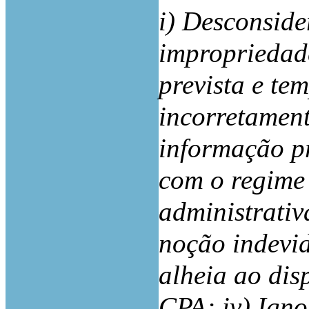
i) Desconside
impropriedad
prevista e te
incorretament
informação p
com o regime
administrativ
noção indevid
alheia ao disp
CPA; iv) Igno