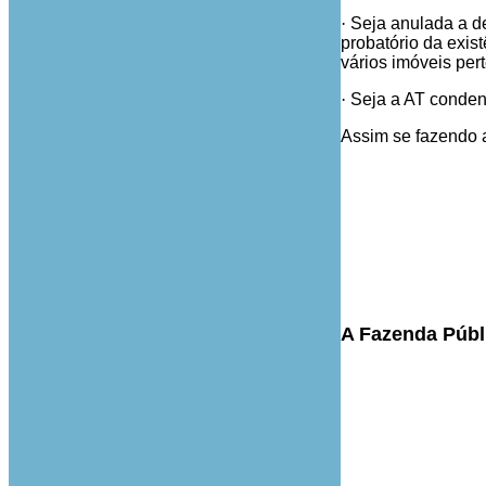
·
Seja anulada a de
probatório da exis
vários imóveis per
·
Seja a AT conden
Assim se fazendo
A Fazenda Públi