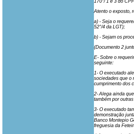
170°/ 1 e 3 do CPP
Atento o exposto, r
a) - Seja o requere
52°/4 da LGT);
b) - Sejam os pro
(Documento 2 junto
E- Sobre o requeri
seguinte:
1- O executado ale
sociedades que o r
cumprimento dos c
2- Alega ainda que
também por outras 
3- O executado tam
demonstração junt
Banco Montepio Ger
freguesia da Feteir