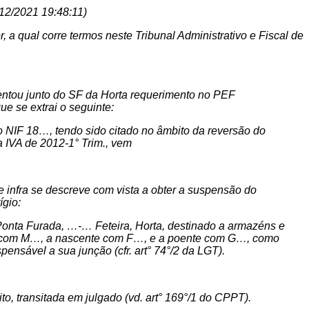
/12/2021 19:48:11)
 a qual corre termos neste Tribunal Administrativo e Fiscal de
entou junto do SF da Horta requerimento no PEF
e se extrai o seguinte:
o NIF 18…, tendo sido citado no âmbito da reversão do
a IVA de 2012-1° Trim., vem
e infra se descreve com vista a obter a suspensão do
ígio:
a Ponta Furada, …-… Feteira, Horta, destinado a armazéns e
sul com M…, a nascente com F…, e a poente com G…, como
ensável a sua junção (cfr. art° 74°/2 da LGT).
to, transitada em julgado (vd. art° 169°/1 do CPPT).