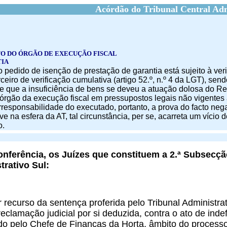
Acórdão do Tribunal Central Adm
O DO ÓRGÃO DE EXECUÇÃO FISCAL
TIA
o pedido de isenção de prestação de garantia está sujeito à veri
rceiro de verificação cumulativa (artigo 52.º, n
.
º 4 da LGT), sen
 de que a insuficiência de bens se deveu a atuação dolosa do R
 órgão da execução fiscal em pressupostos legais não vigentes
responsabilidade do executado, portanto, a prova do facto negat
e na esfera da AT, tal circunstância, per se, acarreta um vício 
o.
nferência, os Juízes que constituem a 2.ª Subsecçã
trativo Sul:
r recurso da sentença proferida pelo Tribunal Administra
eclamação judicial por si deduzida, contra o ato de ind
ado pelo Chefe de Finanças da Horta, âmbito do processo