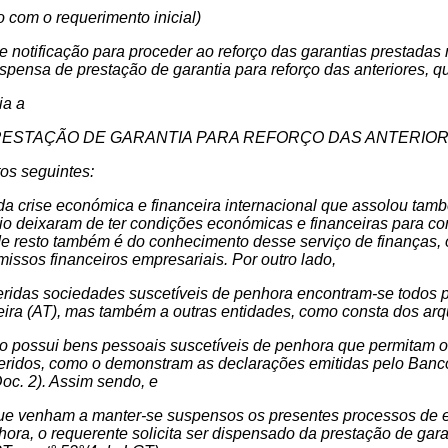
 com o requerimento inicial)
 notificação para proceder ao reforço das garantias prestada
spensa de prestação de garantia para reforço das anteriores, qu
ia a
RESTAÇÃO DE GARANTIA PARA REFORÇO DAS ANTERIOR
s seguintes:
a crise económica e financeira internacional que assolou tamb
io deixaram de ter condições económicas e financeiras para co
e resto também é do conhecimento desse serviço de finanças, o
issos financeiros empresariais. Por outro lado,
eridas sociedades suscetíveis de penhora encontram-se todos p
eira (AT), mas também a outras entidades, como consta dos arq
o possui bens pessoais suscetíveis de penhora que permitam o
eridos, como o demonstram as declarações emitidas pelo Banco
Doc. 2). Assim sendo, e
ue venham a manter-se suspensos os presentes processos de ex
ora, o requerente solicita ser dispensado da prestação de garant