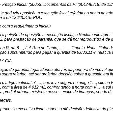
l - Petição Inicial (50053) Documentos da PI (004248318) de 13
e deduziu oposição à execução fiscal referida no ponto anterior,
m o n.º 126/20.4BEPDL.
 com o requerimento inicial)
 a petição de oposição à execução fiscal, o Reclamante apres
para prestação de garantia, que se dá por reproduzido e de qu
o na R. da B…, 2-A Rua do Canto, … – …Capelo, Horta, titular d
ão supra referido para pagar a quantia de 9.833,11 €, relativa 
X.CIA,
tação de garantia legal idónea através da penhora do imóvel qu
supra referido, até ser proferida decisão sobre a questão em lit
 o artigo matricial n° …, que teve origem no artigo 1…, sito n
ial, com a área de 4.912 m2, confrontando a norte com V…, a 
a predial urbana existente nesse serviço de finanças, sendo disp
legais,
processo executivo ficar suspenso até decisão definitiva do plei