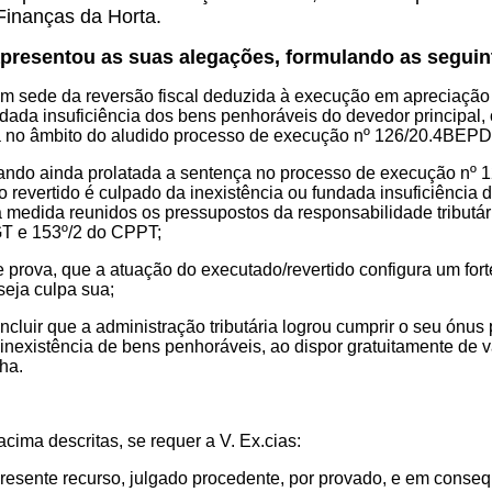
Finanças da Horta.
apresentou as suas alegações, formulando as seguin
m sede da reversão fiscal deduzida à execução em apreciação 
dada insuficiência dos bens penhoráveis do devedor principal, ou
 no âmbito do aludido processo de execução nº 126/20.4BEPD
rando ainda prolatada a sentença no processo de execução nº
o revertido é culpado da inexistência ou fundada insuficiência
medida reunidos os pressupostos da responsabilidade tributária
GT e 153º/2 do CPPT;
e prova, que a atuação do executado/revertido configura um fort
eja culpa sua;
cluir que a administração tributária logrou cumprir o seu ónus 
nexistência de bens penhoráveis, ao dispor gratuitamente de 
lha.
cima descritas, se requer a V. Ex.cias:
resente recurso, julgado procedente, por provado, e em conseq