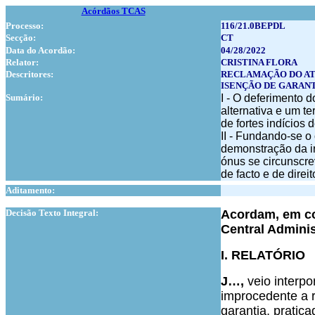
Acórdãos TCAS
Processo:
116/21.0BEPDL
Secção:
CT
Data do Acordão:
04/28/2022
Relator:
CRISTINA FLORA
Descritores:
RECLAMAÇÃO DO AT
ISENÇÃO DE GARAN
Sumário:
I - O deferimento d
alternativa e um te
de fortes indícios
II - Fundando-se o
demonstração da ir
ónus se circunscrev
de facto e de direit
Aditamento:
1
Decisão Texto Integral:
Acordam, em co
Central Adminis
I. RELATÓRIO
J…,
veio interpo
improcedente a r
garantia, pratic