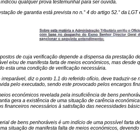
indicou qualquer prova testemunhal para ser ouvida.
stação de garantia está prevista no n.° 4 do artigo 52.° da LGT
ostos de cuja verificação depende a dispensa da prestação de g
rável e/ou de manifesta farta de meios económicos, mas desde 
o esta uma condição de verificação necessária.
irreparável, diz o ponto 1.1 do referido ofício, deve traduzir-s
vida pelo executado, sendo este provocado pelos encargos fina
meios económicos revelada pela insuficiência de bens penhorávei
ntia gera a existência de uma situação de carência económica 
s financeiros necessários à satisfação das necessidades básica
terial de bens penhoráveis é um indício de uma possível farta d
ma situação de manifesta falta de meios económicos, devendo