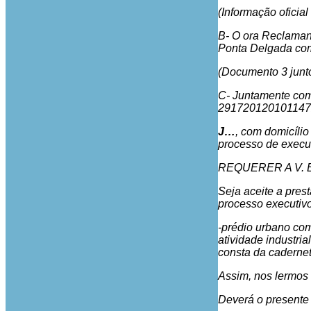
(Informação oficia
B- O ora Reclamant
Ponta Delgada co
(Documento 3 junto
C- Juntamente com
2917201201011472, 
J…
, com domicíli
processo de execuç
REQUERER A V. E
Seja aceite a pres
processo executivo 
-prédio urbano com
atividade industr
consta da cadernet
Assim, nos lermos 
Deverá o presente 