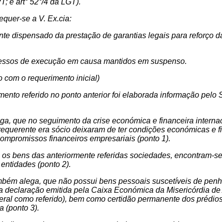
T; e art° 52°/4 da LGT).
equer-se a V. Ex.cia:
nte dispensado da prestação de garantias legais para reforço das
cessos de execução em causa mantidos em suspenso.
 com o requerimento inicial)
mento referido no ponto anterior foi elaborada informação pelo 
ga, que no seguimento da crise económica e financeira internac
equerente era sócio deixaram de ter condições económicas e fin
ompromissos financeiros empresariais (ponto 1).
 os bens das anteriormente referidas sociedades, encontram-se
entidades (ponto 2).
bém alega, que não possui bens pessoais suscetíveis de penho
a declaração emitida pela Caixa Económica da Misericórdia d
al como referido), bem como certidão permanente dos prédios 
a (ponto 3).