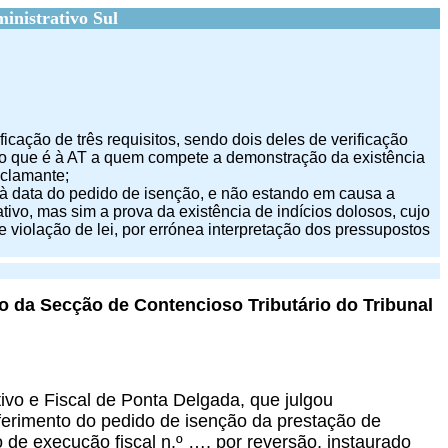
inistrativo Sul
ficação de três requisitos, sendo dois deles de verificação
do que é à AT a quem compete a demonstração da existência
eclamante;
 à data do pedido de isenção, e não estando em causa a
ivo, mas sim a prova da existência de indícios dolosos, cujo
de violação de lei, por errónea interpretação dos pressupostos
o da Secção de Contencioso Tributário do Tribunal
tivo e Fiscal de Ponta Delgada, que julgou
eferimento do pedido de isenção da prestação de
 de execução fiscal n.º …, por reversão, instaurado