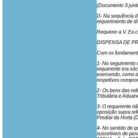
(Documento 3 junto
D- Na sequência de
requerimento de di
Requerer a V. Ex.c
DISPENSA DE P
Com os fundamento
1- No seguimento d
requerente era sóc
exercendo, como d
respetivos comprom
2- Os bens das ref
Tributária e Aduan
3- O requerente nã
oposição supra ref
Predial da Horta (
4- No sentido de q
suscetíveis de penh