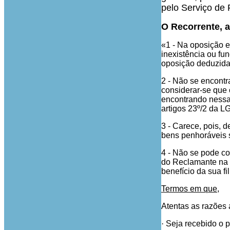
pelo Serviço de 
O Recorrente, 
«1 - Na oposição e
inexistência ou fun
oposição deduzida
2 - Não se encont
considerar-se que 
encontrando nessa 
artigos 23º/2 da L
3 - Carece, pois, d
bens penhoráveis s
4 - Não se pode con
do Reclamante na i
benefício da sua fi
Termos em que
,
Atentas as razões a
·
Seja recebido o p