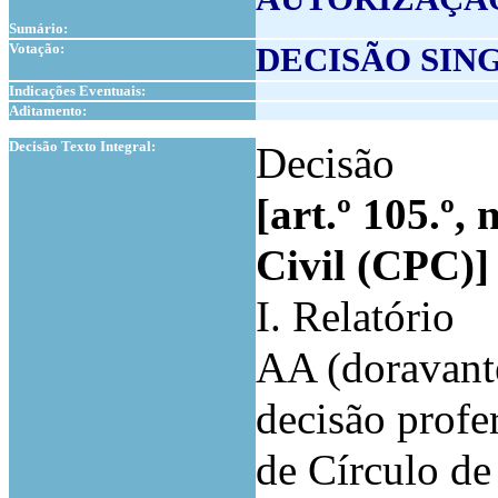
Sumário:
Votação:
DECISÃO SIN
Indicações Eventuais:
Aditamento:
1
Decisão Texto Integral:
Decisão
[art.º 105.º,
Civil (CPC)]
I. Relatório
AA (doravante
decisão profe
de Círculo de