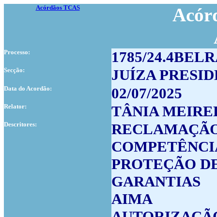
Acórdãos TCAS
Acórd
Processo:
1785/24.4BEL
Secção:
JUÍZA PRESI
Data do Acordão:
02/07/2025
Relator:
TÂNIA MEIRE
Descritores:
RECLAMAÇÃ
COMPETÊNCIA
PROTEÇÃO DE
GARANTIAS
AIMA
AUTORIZAÇÃO