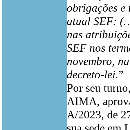
obrigações e 
atual SEF: (…)
nas atribuiçõ
SEF nos termo
novembro, na 
decreto-lei.
”
Por seu turno
AIMA, aprovad
A/2023, de 27
sua sede em 