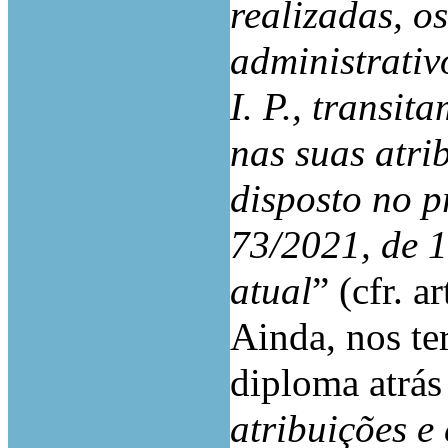
realizadas, o
administrati
I. P., transi
nas suas atri
disposto no pr
73/2021, de 
atual
” (cfr. ar
Ainda, nos ter
diploma atrás 
atribuições e