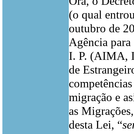
Ora, o Decret
(o qual entro
outubro de 20
Agência para 
I. P. (AIMA, I
de Estrangeir
competências 
migração e as
as Migrações,
desta Lei, “
se