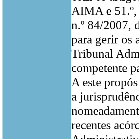
AIMA e 51.º,
n.º 84/2007,
para gerir os
Tribunal Admi
competente pa
A este propós
a jurisprudênc
nomeadamente 
recentes acór