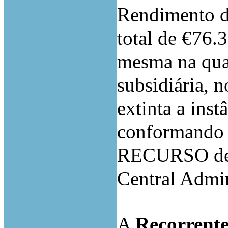
Rendimento da
total de €76.
mesma na qua
subsidiária, 
extinta a inst
conformando 
RECURSO de A
Central Admin
A
Recorrent