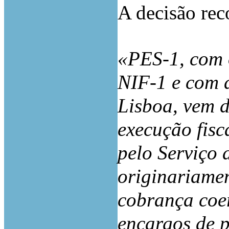
A decisão rec
«PES-1, com o
NIF-1 e com d
Lisboa, vem d
execução fisc
pelo Serviço
originariame
cobrança coer
encargos de 