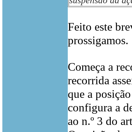
suspensão da aç
Feito este br
prossigamos.
Começa a reco
recorrida ass
que a posição
configura a d
ao n.º 3 do a