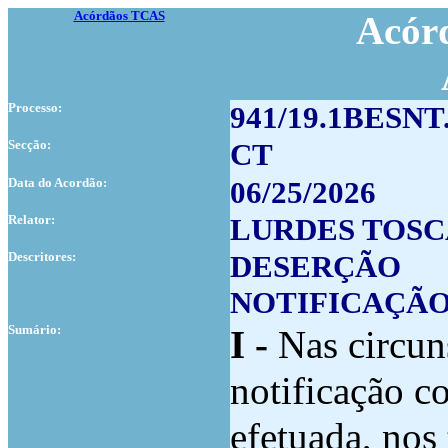
Acórdãos TCAS
Acórd
Processo:
941/19.1BESNT
Secção:
CT
Data do Acordão:
06/25/2026
Relator:
LURDES TOS
Descritores:
DESERÇÃO
NOTIFICAÇÃ
Sumário:
I -
Nas circuns
notificação c
efetuada, nos