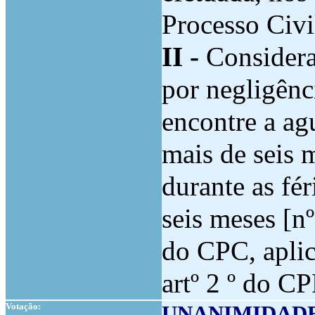
Processo Civi
II -
Considera
por negligênci
encontre a ag
mais de seis 
durante as fér
seis meses [nº
do CPC, aplic
artº 2 º do C
Votação:
UNANIMIDAD