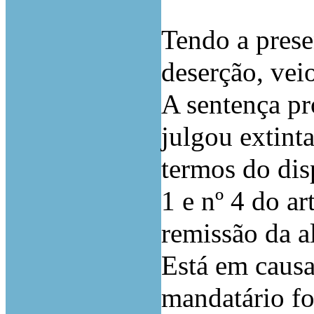
Tendo a prese
deserção, vei
A sentença pr
julgou extinta
termos do disp
1 e nº 4 do ar
remissão da al
Está em causa 
mandatário fo