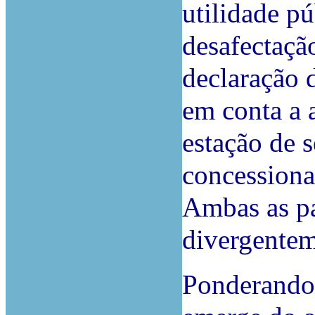
utilidade pú
desafectaçã
declaração d
em conta a 
estação de s
concessiona
Ambas as pa
divergentem
Ponderando 