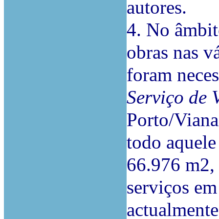
autores.
4. No âmbit
obras nas v
foram neces
Serviço de 
Porto/Viana
todo aquele 
66.976 m2
serviços em
actualmente