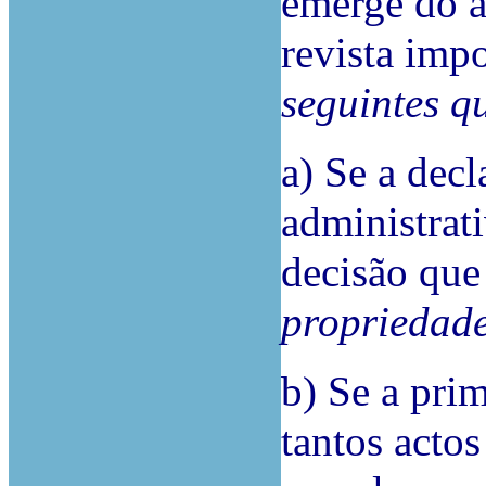
emerge do a
revista impo
seguintes q
a) Se a dec
administrat
decisão qu
propriedad
b) Se a pri
tantos actos