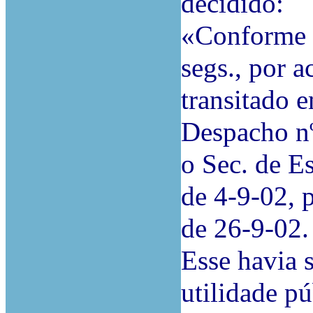
decidido:
«Conforme r
segs., por 
transitado 
Despacho nº
o Sec. de E
de 4-9-02, 
de 26-9-02.
Esse havia 
utilidade pú