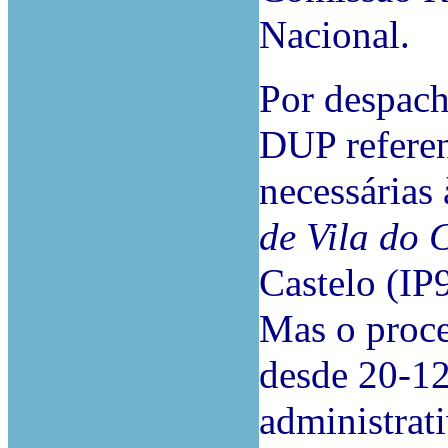
Nacional.
Por despach
DUP referen
necessárias
de Vila do
Castelo (IP9
Mas o proce
desde 20-12
administrat