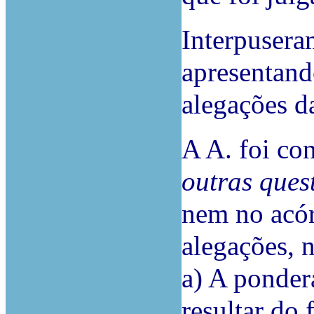
Interpuser
apresentand
alegações d
A A. foi co
outras ques
nem no acór
alegações, 
a) A ponder
resultar do 