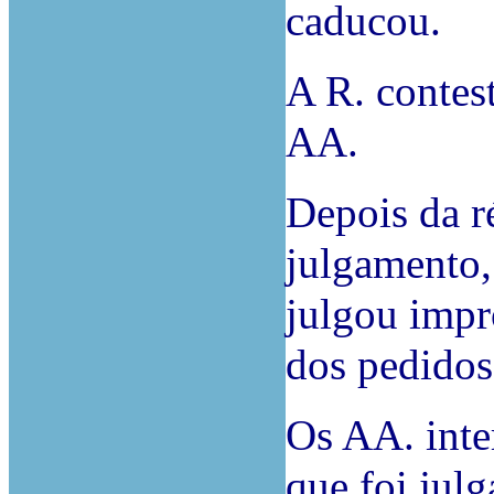
caducou.
A R. contes
AA.
Depois da r
julgamento,
julgou impr
dos pedidos
Os AA. inte
que foi jul