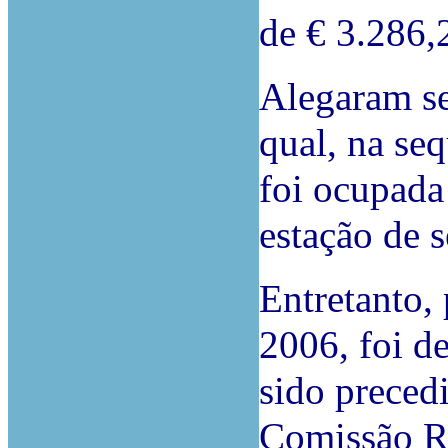
de € 3.286,
Alegaram se
qual, na seq
foi ocupada
estação de s
Entretanto,
2006, foi d
sido preced
Comissão Re