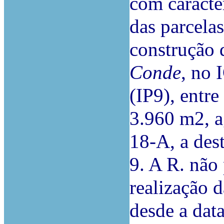
com carácte
das parcelas
construção
Conde
, no 
(IP9), entre
3.960 m2, a
18-A, a des
9. A R. não
realização 
desde a dat