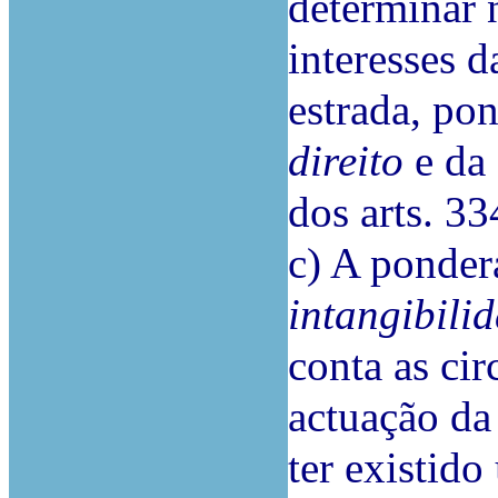
determinar n
interesses 
estrada, po
direito
e da
dos arts. 3
c) A ponde
intangibili
conta as ci
actuação da
ter existid