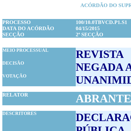
ACÓRDÃO DO SUPR
PROCESSO
100/10.0TBVCD.P1.S1
DATA DO ACÓRDÃO
04/15/2015
SEC
ÇÃO
2ª SECÇÃO
RE
MEIO PROCESSUAL
REVISTA
DECISÃO
NEGADA A
VOTAÇÃO
UNANIMI
RELATOR
ABRANTE
DESCRITORES
DECLARA
PÚBLICA