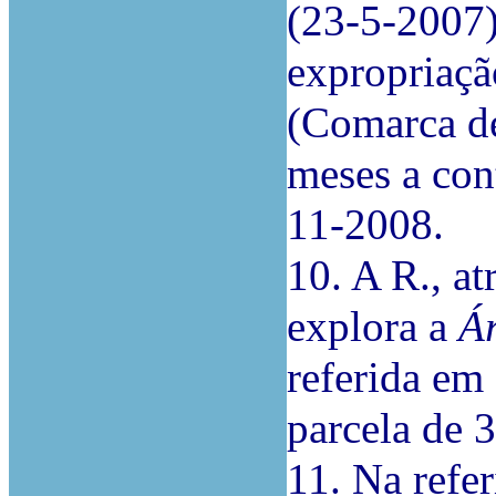
(23-5-2007)
expropriaçã
(Comarca de
meses a cont
11-2008.
10. A R., at
explora a
Ár
referida em 
parcela de 
11. Na refer