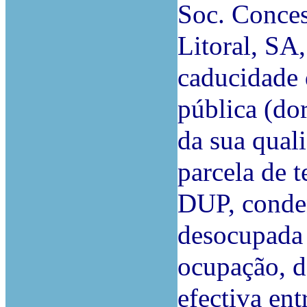
Soc. Conce
Litoral, SA
caducidade 
pública (do
da sua qual
parcela de t
DUP, condena
desocupada 
ocupação, d
efectiva ent