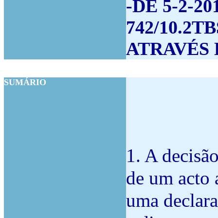
-DE 5-2-20
742/10.2T
ATRAVÉS 
SUMÁRIO
1. A decisão
de um acto 
uma declara