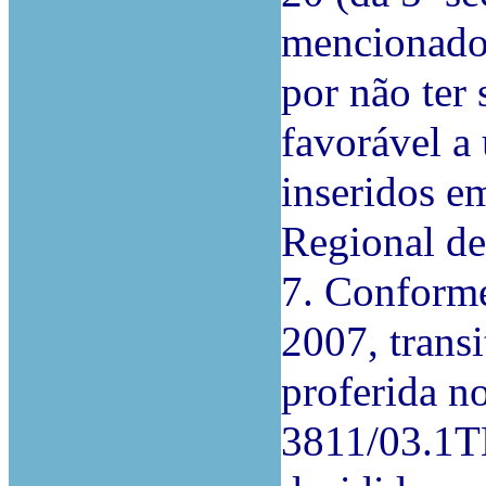
mencionado
por não ter
favorável a 
inseridos e
Regional d
7. Conforme
2007, trans
proferida n
3811/03.1T