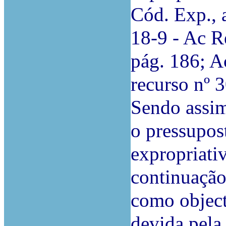
Cód. Exp., 
18-9 - Ac Re
pág. 186; A
recurso nº 
Sendo assim
o pressupos
expropriativ
continuação 
como object
devida pela