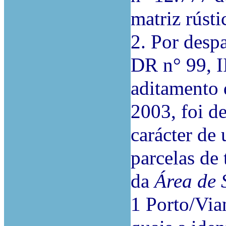
matriz rústi
2. Por desp
DR n° 99, I
aditamento 
2003, foi de
carácter de 
parcelas de 
da
Área de 
1 Porto/Vian