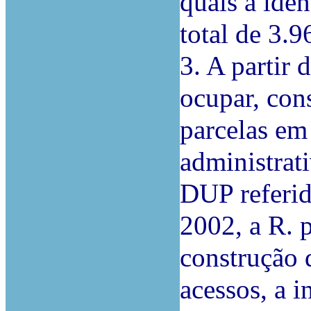
quais a iden
total de 3.9
3. A partir
ocupar, con
parcelas em
administrat
DUP referid
2002, a R. 
construção 
acessos, a i