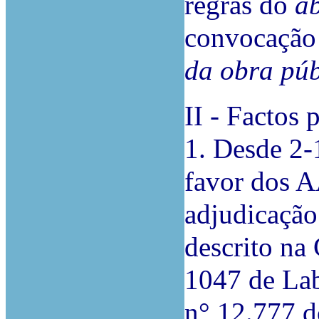
regras do
ab
convocação
da obra púb
II - Factos 
1. Desde 2-
favor dos A
adjudicação 
descrito na
1047 de Lab
n° 12.777 d