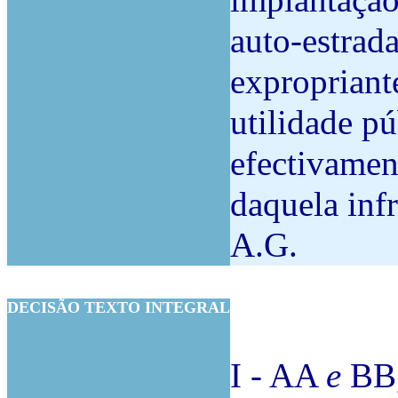
implantação
auto-estrad
expropriant
utilidade pú
efectivamen
daquela infr
A.G.
DECISÃO TEXTO INTEGRAL
I - AA
e
BB,