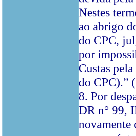
Nestes term
ao abrigo do
do CPC, julg
por impossi
Custas pela 
do CPC).” (d
8. Por desp
DR n° 99, I
novamente d