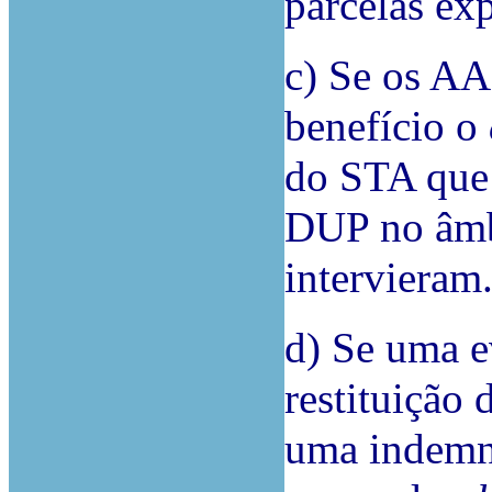
parcelas exp
c) Se os AA
benefício o
do STA que 
DUP no âmb
intervieram
d) Se uma e
restituição
uma indemni