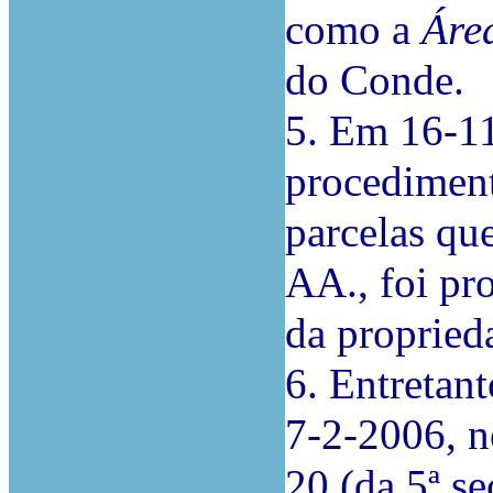
como a
Áre
do Conde.
5. Em 16-11
procediment
parcelas qu
AA., foi pr
da propried
6. Entretan
7-2-2006, n
20 (da 5ª se