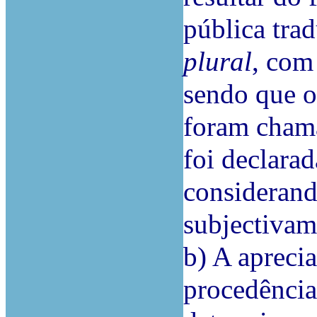
pública tra
plural
, com
sendo que o
foram chama
foi declarad
considerand
subjectiva
b) A aprecia
procedência