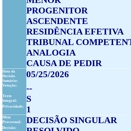
PROGENITOR
ASCENDENTE
RESIDÊNCIA EFETIVA
TRIBUNAL COMPETEN
ANALOGIA
CAUSA DE PEDIR
Data da
05/25/2026
Decisão
Sumária:
Votação:
--
Texto
S
Integral:
Privacidade:
1
Meio
DECISÃO SINGULAR
Processual:
Decisão:
RESOLVIDO