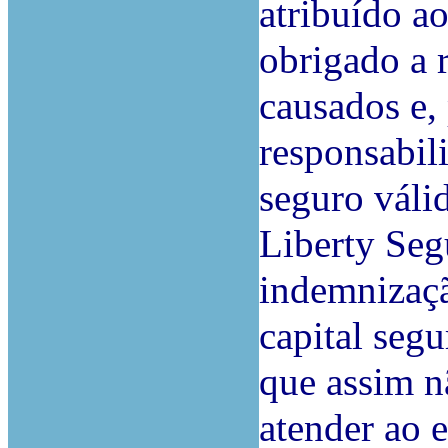
atribuído a
obrigado a r
causados e,
responsabil
seguro váli
Liberty Seg
indemnizaçã
capital seg
que assim n
atender ao 