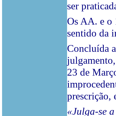
ser praticad
Os AA. e o 
sentido da 
Concluída a
julgamento,
23 de Março
improcedent
prescrição, 
«Julga-se a