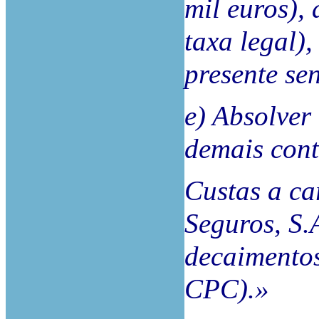
mil euros),
taxa legal)
presente se
e) Absolver
demais cont
Custas a ca
Seguros, S.
decaimentos 
CPC).»