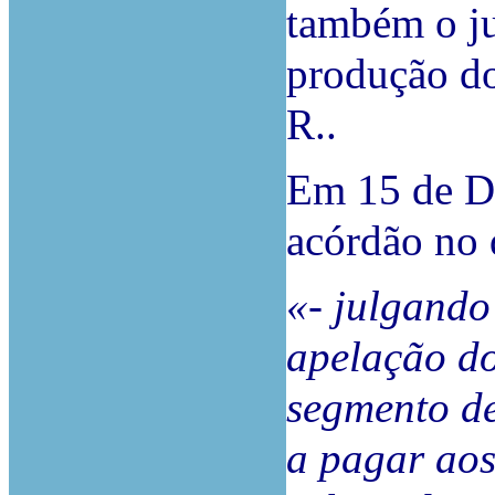
também o ju
produção do
R..
Em 15 de D
acórdão no 
«- julgando
apelação do
segmento de
a pagar aos