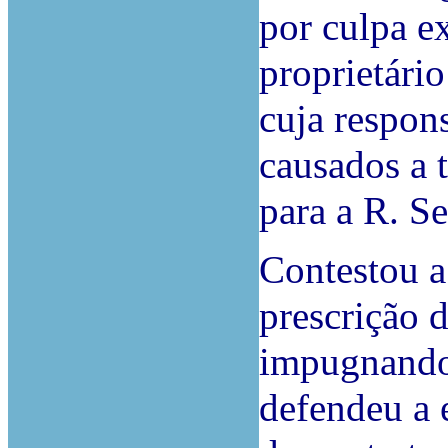
por culpa ex
proprietário
cuja respon
causados a t
para a R. S
Contestou a
prescrição d
impugnando 
defendeu a 