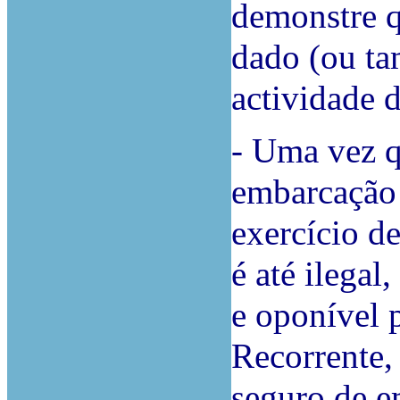
demonstre q
dado (ou ta
actividade d
-
Uma vez q
embarcação 
exercício d
é até ilegal
e oponível 
Recorrente, 
seguro de e