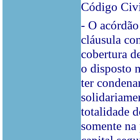
Código Civi
-
O acórdão 
cláusula con
cobertura d
o disposto n
ter condena
solidariame
totalidade 
somente na 