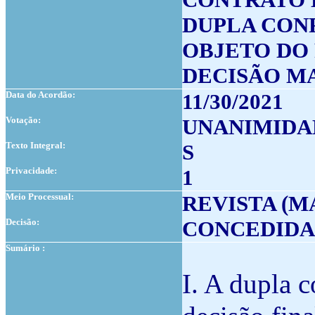
DUPLA CO
OBJETO DO
DECISÃO M
Data do Acordão:
11/30/2021
Votação:
UNANIMIDA
Texto Integral:
S
Privacidade:
1
Meio Processual:
REVISTA (M
Decisão:
CONCEDIDA
Sumário :
I. A dupla 