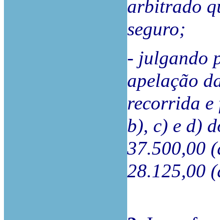
arbitrado q
seguro;
- julgando 
apelação da
recorrida e 
b), c) e d) 
37.500,00 (a
28.125,00 (a