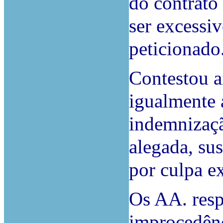
do contrato
ser excessi
peticionado
Contestou 
igualmente a
indemnizaçã
alegada, su
por culpa e
Os AA. res
improcedênc