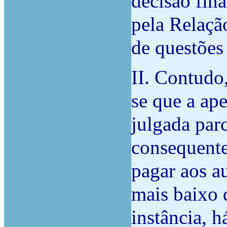
decisão fina
pela Relaçã
de questões 
II. Contudo
se que a ape
julgada par
consequent
pagar aos a
mais baixo 
instância, h