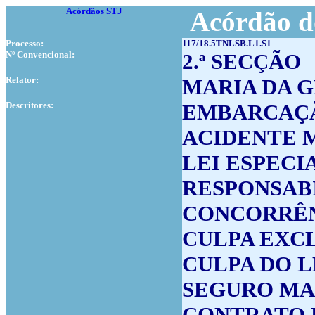
Acórdãos STJ
Acórdão d
Processo:
117/18.5TNLSB.L1.S1
Nº Convencional:
2.ª SECÇÃO
Relator:
MARIA DA 
Descritores:
EMBARCAÇ
ACIDENTE 
LEI ESPECI
RESPONSAB
CONCORRÊN
CULPA EXC
CULPA DO 
SEGURO MA
CONTRATO 