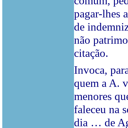
comum, ped
pagar-lhes a
de indemniz
não patrimon
citação.
Invoca, par
quem a A. v
menores que
faleceu na s
dia … de Ag