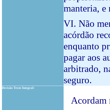
manteria, e 
VI. Não mer
acórdão rec
enquanto pr
pagar aos a
arbitrado, n
seguro.
Decisão Texto Integral:
Acordam n