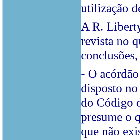
utilização 
A R. Libert
revista no 
conclusões,
-
O acórdão 
disposto no a
do Código d
presume o qu
que não exi