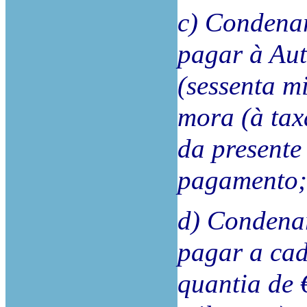
c) Condenar
pagar à Aut
(sessenta mi
mora (à tax
da presente
pagamento;
d) Condenar
pagar a ca
quantia de 