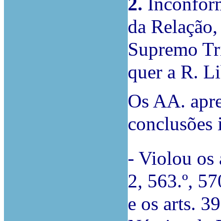
2.
Inconform
da Relação,
Supremo Tri
quer a R. L
Os AA. apre
conclusões 
-
Violou os a
2, 563.º, 57
e os arts. 3