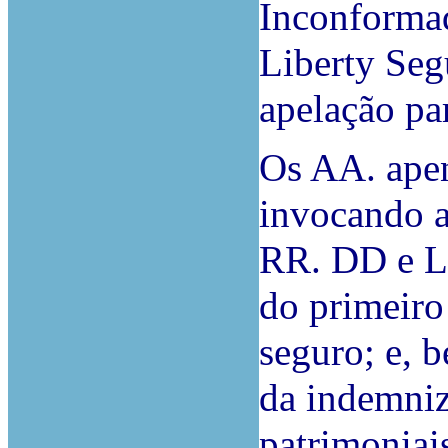
Inconformad
Liberty Seg
apelação par
Os AA. apen
invocando a
RR. DD e Li
do primeiro
seguro; e, 
da indemniz
patrimoniai