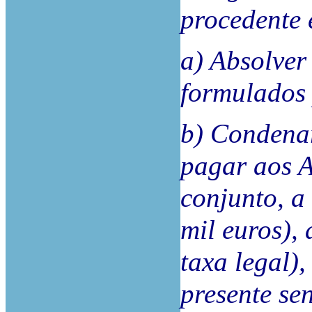
procedente 
a) Absolver
formulados 
b) Condenar
pagar aos 
conjunto, a
mil euros),
taxa legal)
presente se