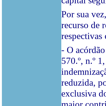
capital segu
Por sua vez
recurso de r
respectivas
-
O acórdão 
570.º, n.º 
indemnizaçã
reduzida, po
exclusiva d
maior contr