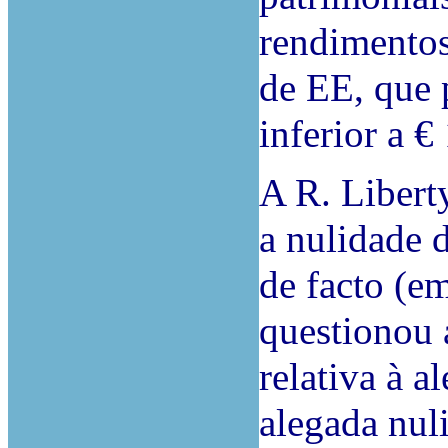
rendimentos
de EE, que 
inferior a €
A R. Libert
a nulidade 
de facto (em
questionou a
relativa à a
alegada nul