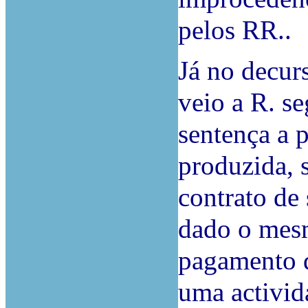
pelos RR..
Já no decur
veio a R. s
sentença a p
produzida, 
contrato de
dado o mesm
pagamento d
uma activid