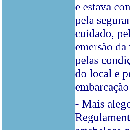
e estava co
pela segura
cuidado, pe
emersão da v
pelas condi
do local e p
embarcação
-
Mais alego
Regulament