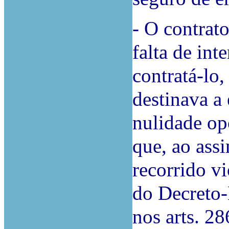
-
O
contrato
falta de int
contratá-lo,
destinava a
nulidade opo
que, ao ass
recorrido vi
do Decreto-
nos arts. 28