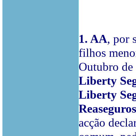
1. AA
, por 
filhos meno
Outubro de 
Liberty Seg
Liberty Se
Reaseguros
acção decla