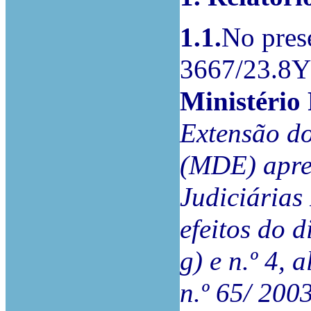
1.1.
No prese
3667/23.8
Ministério
Extensão d
(MDE) apre
Judiciárias
efeitos do d
g) e n.º 4, a
n.º 65/ 2003