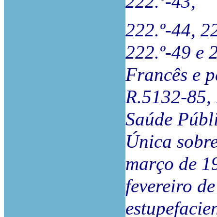
222.º-43,
222.º-44, 22
222.º-49 e 
Francês e p
R.5132-85, 
Saúde Públi
Única sobre
março de 19
fevereiro de
estupefacien