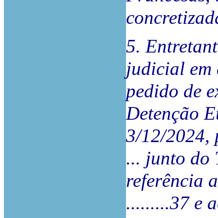
concretizad
5. Entretan
judicial em
pedido de 
Detenção E
3/12/2024, 
... junto do
referência 
.........37 