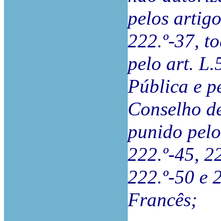
pelos artigo
222.º-37, t
pelo art. L
Pública e p
Conselho de
punido pelo
222.º-45, 22
222.º-50 e 
Francês;