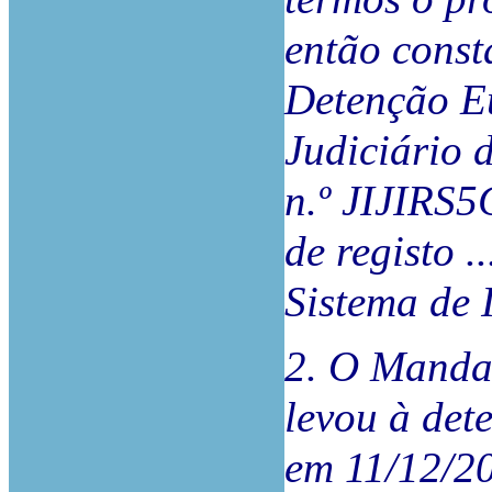
então const
Detenção Eu
Judiciário d
n.º JIJIRS5
de registo ....
Sistema de
2. O Manda
levou à det
em 11/12/20