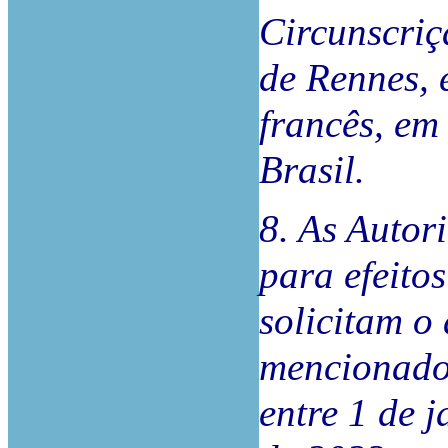
Circunscriç
de Rennes, 
francês, em
Brasil.
8. As Autor
para efeito
solicitam o
mencionados
entre 1 de 