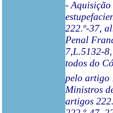
- Aquisição
estupefacien
222.º-37, a
Penal Franc
7,L.5132-8,
todos do Có
pelo artigo
Ministros d
artigos 222.
222.º-47, 2