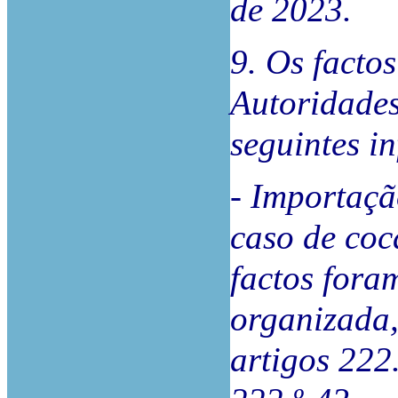
de 2023.
9. Os facto
Autoridades
seguintes in
- Importação
caso de coc
factos fora
organizada, 
artigos 222.