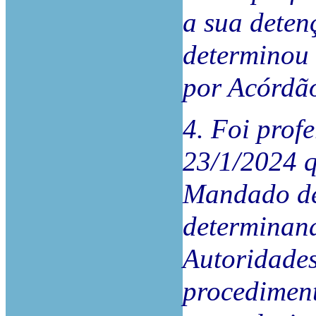
a sua dete
determinou 
por Acórdã
4. Foi prof
23/1/2024 q
Mandado de
determinand
Autoridades
procediment