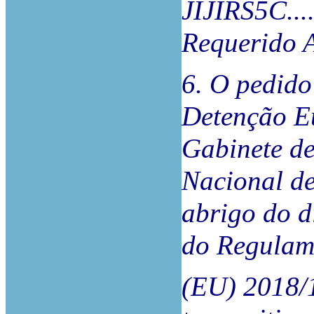
JIJIRS5C...
Requerido 
6. O pedid
Detenção Eu
Gabinete d
Nacional de
abrigo do di
do Regulam
(EU) 2018/1