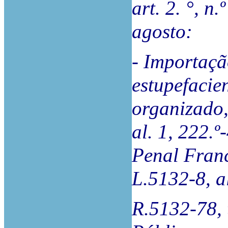
art. 2. °, n
agosto:
- Importaçã
estupefaci
organizado,
al. 1, 222.
Penal Franc
L.5132-8, a
R.5132-78,