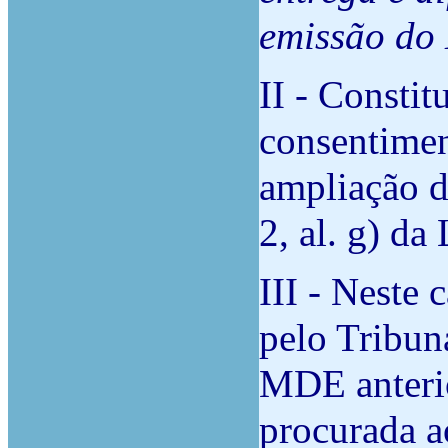
emissão do
II - Constit
consentimen
ampliação d
2, al. g) da
III - Neste 
pelo Tribun
MDE anterio
procurada a