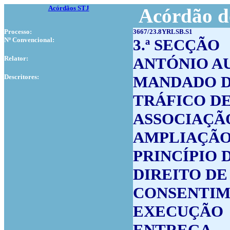
Acórdãos STJ
Acórdão d
Processo:
3667/23.8YRLSB.S1
Nº Convencional:
3.ª SECÇÃO
Relator:
ANTÓNIO A
Descritores:
MANDADO D
TRÁFICO D
ASSOCIAÇÃ
AMPLIAÇÃ
PRINCÍPIO 
DIREITO DE
CONSENTI
EXECUÇÃO
ENTREGA