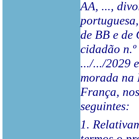
AA, ..., div
portuguesa, 
de BB e de 
cidadão n.º 
.../.../2029
morada na R
França, nos
seguintes:
1. Relativa
termos o pr