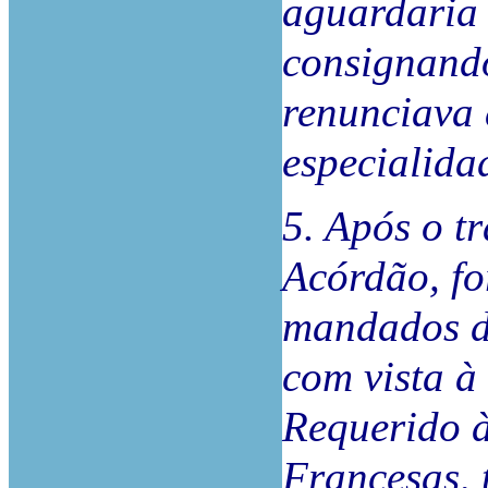
aguardaria 
consignand
renunciava 
especialida
5. Após o t
Acórdão, fo
mandados d
com vista à
Requerido à
Francesas, 