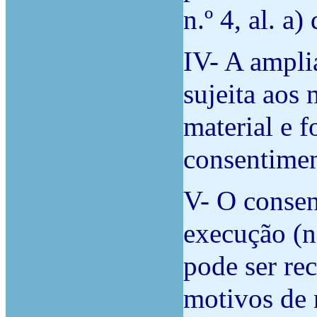
n.º 4, al. a
IV- A ampli
sujeita aos
material e 
consentimen
V- O consen
execução (n.
pode ser r
motivos de r