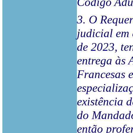
Código Adu
3. O Requer
judicial em
de 2023, te
entrega às 
Francesas e
especializa
existência 
do Mandado
então profe