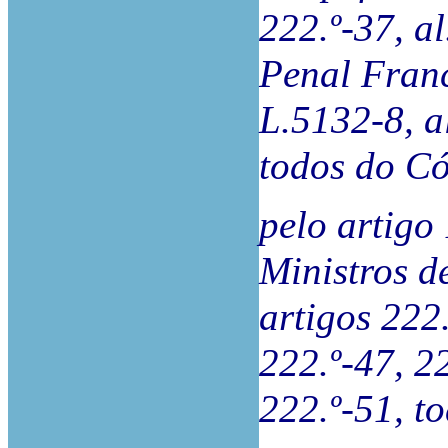
222.º-37, a
Penal Franc
L.5132-8, a
todos do Có
pelo artigo
Ministros d
artigos 222.
222.º-47, 22
222.º-51, t