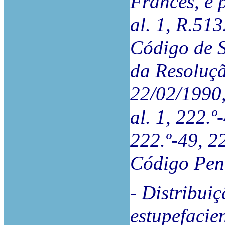
Francês, e 
al. 1, R.51
Código de S
da Resoluçã
22/02/1990,
al. 1, 222.º
222.º-49, 2
Código Pen
- Distribui
estupefacien