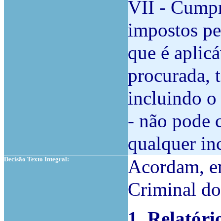
VII - Cumpr
impostos pe
que é aplicá
procurada, t
incluindo o 
- não pode c
qualquer in
Decisão Texto Integral:
Acordam, em
Criminal do
1. Relatóri