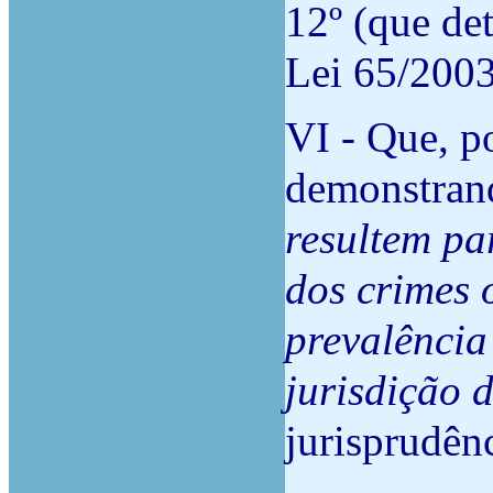
12º (que de
Lei 65/2003
VI - Que, po
demonstran
resultem pa
dos crimes 
prevalência
jurisdição 
jurisprudên