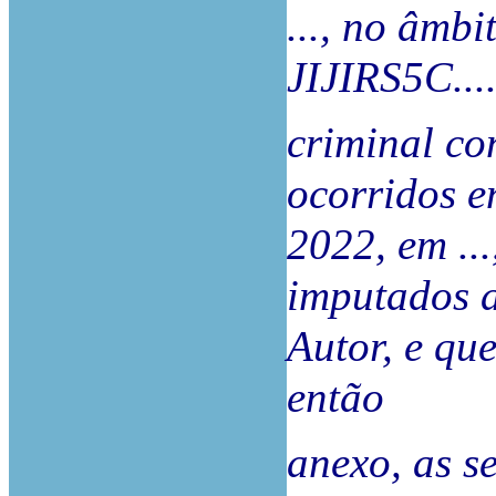
..., no âmbi
JIJIRS5C...
criminal co
ocorridos e
2022, em ...
imputados 
Autor, e qu
então
anexo, as s