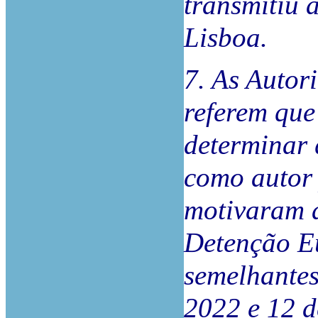
transmitiu 
Lisboa.
7. As Autor
referem que
determinar 
como autor 
motivaram 
Detenção Eu
semelhantes
2022 e 12 