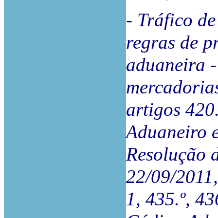
- Tráfico d
regras de p
aduaneira -
mercadorias
artigos 420.
Aduaneiro e 
Resolução d
22/09/2011, 
1, 435.º, 43