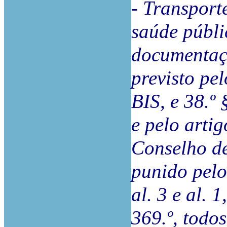
- Transport
saúde públi
documentaçã
previsto pel
BIS, e 38.º
e pelo artig
Conselho de
punido pelos
al. 3 e al. 1
369.º, todo