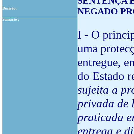
SENTENÇA 
Decisão:
NEGADO P
Sumário :
I - O princi
uma protecç
entregue, en
do Estado r
sujeita a p
privada de 
praticada e
entrega e d