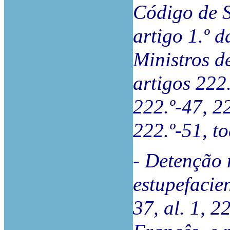
Código de S
artigo 1.º 
Ministros d
artigos 222.
222.º-47, 22
222.º-51, t
- Detenção 
estupefacien
37, al. 1, 