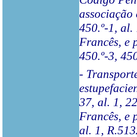
associação 
450.º-1, al.
Francês, e p
450.º-3, 45
- Transport
estupefacien
37, al. 1, 
Francês, e 
al. 1, R.51