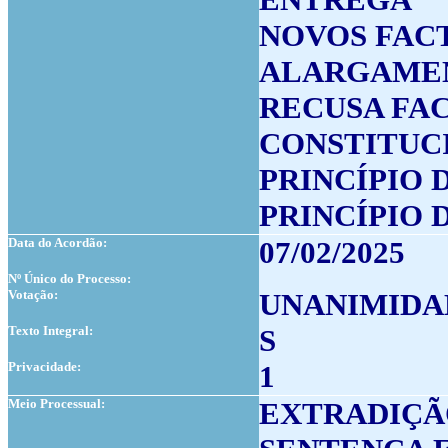
NOVOS FAC
ALARGAME
RECUSA FA
CONSTITUC
PRINCÍPIO
PRINCÍPIO
Data do Acordão:
07/02/2025
Nº Único do Processo:
Votação:
UNANIMIDA
Texto Integral:
S
Privacidade:
1
Meio Processual:
EXTRADIÇÃ