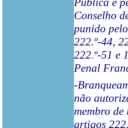
Pública e p
Conselho de
punido pelos
222.º-44, 22
222.º-51 e 
Penal Fran
-Branqueam
não autoriz
membro de b
artigos 222.