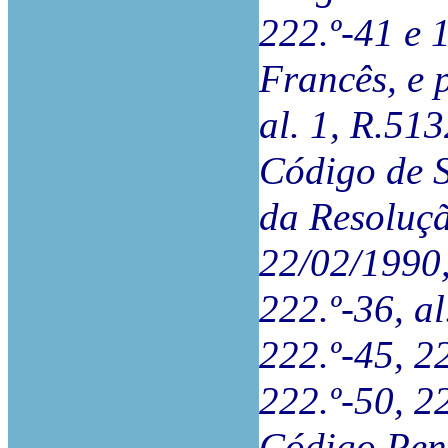
222.º-41 e 
Francês, e 
al. 1, R.51
Código de S
da Resoluçã
22/02/1990,
222.º-36, al
222.º-45, 22
222.º-50, 2
Código Pena