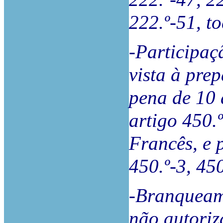
222.º-51, t
-Participaç
vista à pre
pena de 10 
artigo 450.º
Francês, e p
450.º-3, 45
-Branqueam
não autoriz