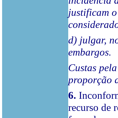
incidência 
justificam o
considerado
d) julgar, 
embargos.
Custas pela
proporção 
6.
Inconform
recurso de r