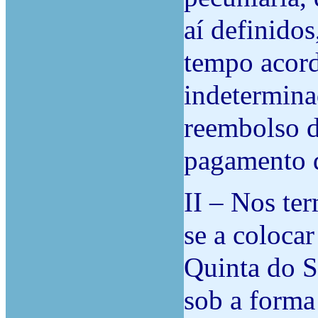
aí definidos
tempo acor
indetermina
reembolso d
pagamento d
II – Nos te
se a coloca
Quinta do S
sob a forma