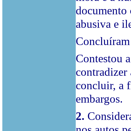
documento c
abusiva e il
Concluíram 
Contestou a
contradizer
concluir, a 
embargos.
2.
Considera
nos autos p