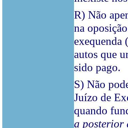
R) Não ape
na oposição
exequenda (
autos que u
sido pago.
S) Não pod
Juízo de E
quando fun
a
posterior