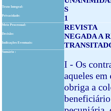
UNANIMIDA
Texto Integral:
S
Privacidade:
1
Meio Processual:
REVISTA
Decisão:
NEGADA A R
Indicações Eventuais:
TRANSITAD
Sumário :
I - Os contr
aqueles em 
obriga a col
beneficiári
pecuniária, 