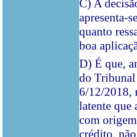
C) A decisão
apresenta-se
quanto ressa
boa aplicaçã
D) É que, a
do Tribunal
6/12/2018, 
latente que
com origem 
crédito, não