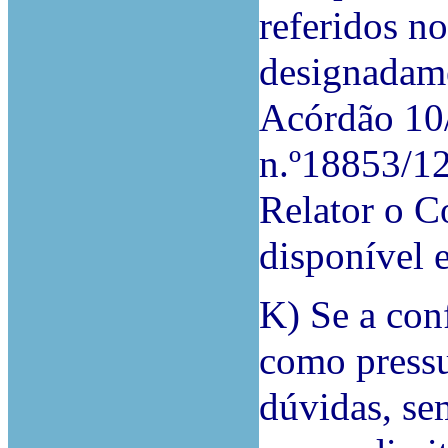
referidos no
designadame
Acórdão 10/
n.º18853/1
Relator o C
disponível
K) Se a con
como pressu
dúvidas, se