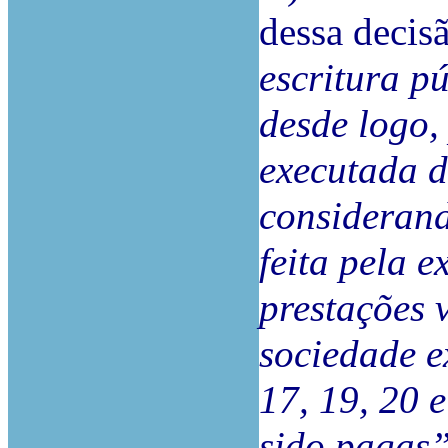
dessa decis
escritura pú
desde logo,
executada d
considerand
feita pela 
prestações 
sociedade e
17, 19, 20 e
sido pagas”