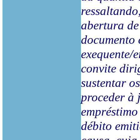
ressaltando,
abertura de 
documento 
exequente/e
convite diri
sustentar os
proceder à 
empréstimo 
débito emit