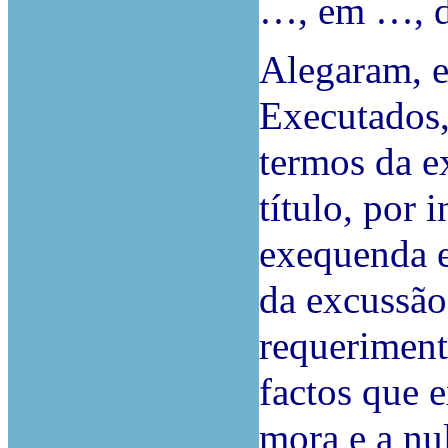
…, em …, d
Alegaram, e
Executados,
termos da e
título, por 
exequenda e
da excussão
requeriment
factos que 
mora e a nu