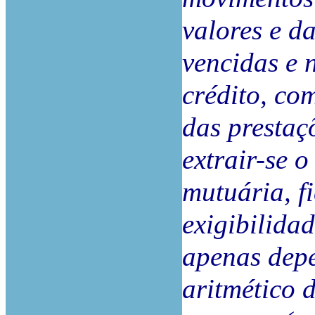
valores
e
da
vencidas
e
crédito,
co
das
prestaç
extrair-se
o
mutuária,
f
exigibilida
apenas
dep
aritmético