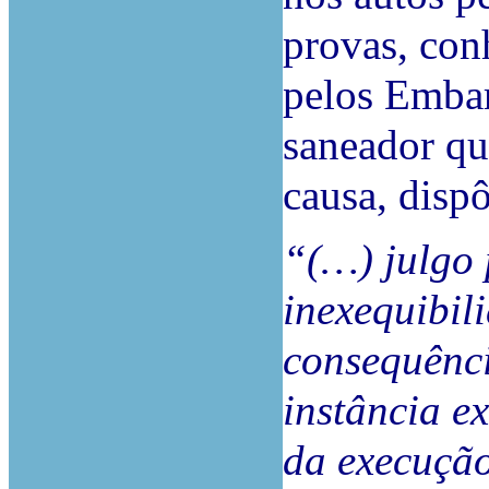
provas, con
pelos Embar
saneador qu
causa, disp
“(…) julgo 
inexequibili
consequênci
instância e
da execuçã