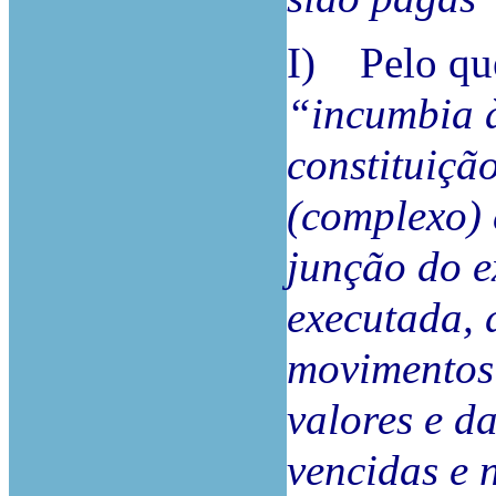
I) Pelo qu
“incumbia à
constituição
(complexo) 
junção do e
executada, 
movimentos 
valores e d
vencidas e 