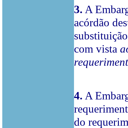
3.
A Embarga
acórdão des
substituição
com vista
a
requeriment
4.
A Embarga
requeriment
do requerim