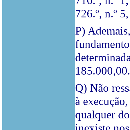
716.º, n.º 1,
726.º, n.º 5
P) Ademais,
fundamento 
determinada
185.000,00
Q) Não ress
à execução,
qualquer d
inexiste nos