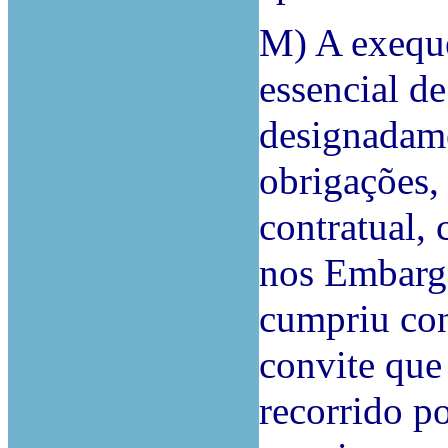
M) A exeque
essencial d
designadame
obrigações,
contratual,
nos Embarg
cumpriu co
convite que
recorrido po