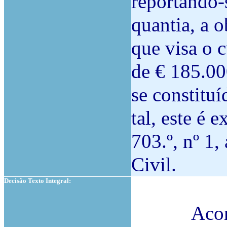
reportando-s
quantia, a 
que visa o 
de € 185.000
se constituí
tal, este é 
703.º, nº 1, 
Civil.
Decisão Texto Integral:
Acordam 