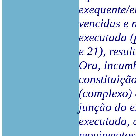
exequente/
vencidas
e
executada
(
e
21),
resul
Ora,
incum
constituiçã
(complexo)
junção
do
e
executada,
movimentos