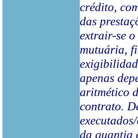
crédito, co
das prestaç
extrair-se 
mutuária, f
exigibilida
apenas depe
aritmético 
contrato. De
executados
da quantia