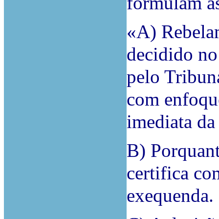
formulam as
«A) Rebelam
decidido no
pelo Tribun
com enfoque
imediata da
B) Porquant
certifica co
exequenda.