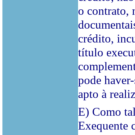
o contrato,
documentais
crédito, in
título exec
complementa
pode haver-s
apto à reali
E) Como tal
Exequente c