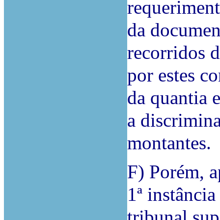
requeriment
da document
recorridos 
por estes c
da quantia 
a discrimina
montantes.
F) Porém, a
1ª instânci
tribunal sup