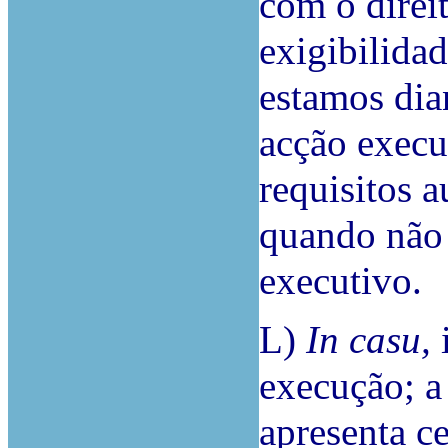
com o direi
exigibilidad
estamos dia
acção execu
requisitos 
quando não 
executivo.
L)
In casu,
execução; a
apresenta ce