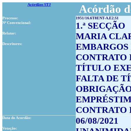
Acórdãos STJ
Acórdão d
Processo:
1951/16.6T8ENT-A.E2.S1
Nº Convencional:
1.ª SECÇÃO
Relator:
MARIA CLA
Descritores:
EMBARGOS 
CONTRATO 
TÍTULO EX
FALTA DE T
OBRIGAÇÃO
EMPRÉSTI
CONTRATO 
Data do Acordão:
06/08/2021
Votação: