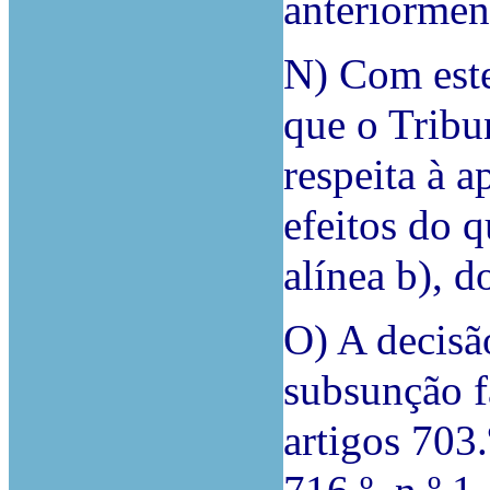
anteriorment
N) Com est
que o Trib
respeita à a
efeitos do q
alínea b), d
O) A decisã
subsunção f
artigos 703.º