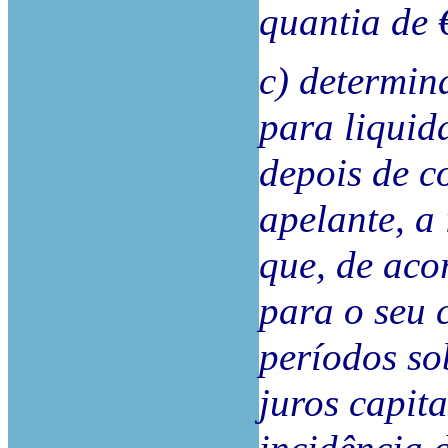
quantia de 
c) determin
para liquid
depois de c
apelante, a
que, de aco
para o seu c
períodos so
juros capita