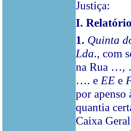
Justiça:
I. Relatóri
1.
Quinta do
Lda
., com
na Rua …,
…. e
EE
e
por apenso 
quantia cert
Caixa Geral