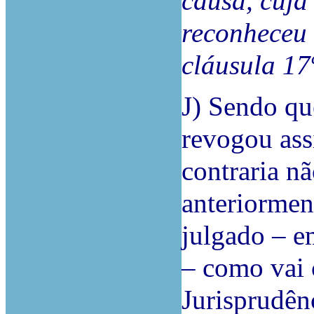
causa, cuja
reconheceu 
cláusula 17ª
J) Sendo qu
revogou assi
contraria nã
anteriormen
julgado – e
– como vai 
Jurisprudên