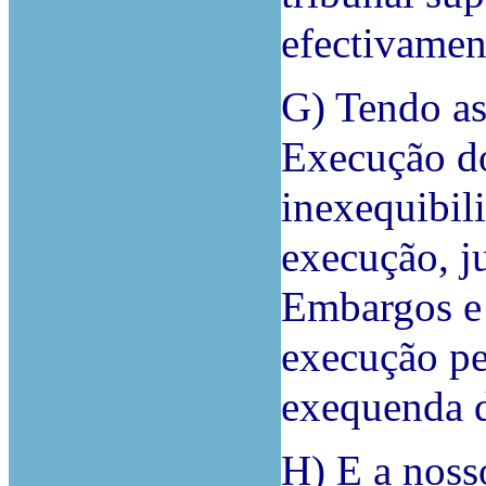
efectivament
G) Tendo as
Execução d
inexequibili
execução, j
Embargos e 
execução pe
exequenda d
H) E a noss