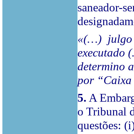
saneador-se
designadame
«(…)
julgo
executado (
determino a
por “Caixa 
5.
A Embarga
o Tribunal 
questões: (