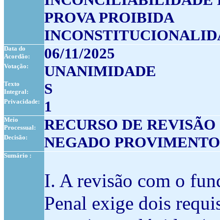
PROVA PROIBIDA
INCONSTITUCIONALID
Data do
06/11/2025
Acordão:
Votação:
UNANIMIDADE
Texto
S
Integral:
Privacidade:
1
Meio
RECURSO DE REVISÃO
Processual:
Decisão:
NEGADO PROVIMENTO
Sumário :
I. A revisão com o fun
Penal exige dois requi