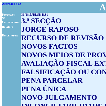
Acórdãos STJ
A
Processo:
36/18.5JDLSB-B.S1
Nº
3.ª SECÇÃO
Convencional:
Relator:
JORGE RAPOSO
Descritores:
RECURSO DE REVISÃO
NOVOS FACTOS
NOVOS MEIOS DE PRO
AVALIAÇÃO FISCAL E
FALSIFICAÇÃO OU C
PENA PARCELAR
PENA ÚNICA
NOVO JULGAMENTO
INCONCILIABILIDADE 