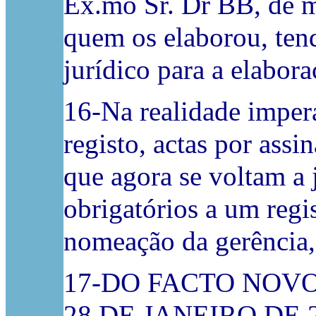
Ex.mo Sr. Dr BB, de mo
quem os elaborou, ten
jurídico para a elabo
16-Na realidade imper
registo, actas por ass
que agora se voltam a 
obrigatórios a um regi
nomeação da gerência,
17-DO FACTO NOV
28 DE JANEIRO DE