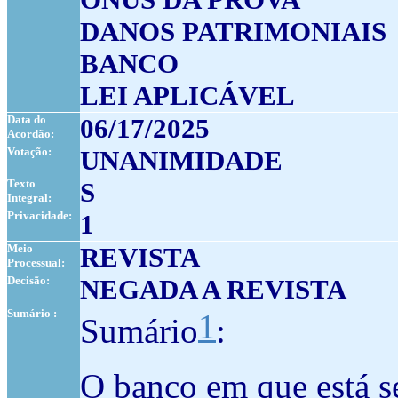
DANOS PATRIMONIAIS
BANCO
LEI APLICÁVEL
Data do
06/17/2025
Acordão:
Votação:
UNANIMIDADE
Texto
S
Integral:
Privacidade:
1
Meio
REVISTA
Processual:
Decisão:
NEGADA A REVISTA
Sumário :
1
Sumário
:
O banco em que está s