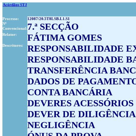
Acórdãos STJ
Processo:
12087/20.5T8LSB.L1.S1
Nº
7.ª SECÇÃO
Convencional:
Relator:
FÁTIMA GOMES
Descritores:
RESPONSABILIDADE 
RESPONSABILIDADE B
TRANSFERÊNCIA BANC
DADOS DE PAGAMENT
CONTA BANCÁRIA
DEVERES ACESSÓRIOS
DEVER DE DILIGÊNCIA
NEGLIGÊNCIA
ÓNUS DA PROVA