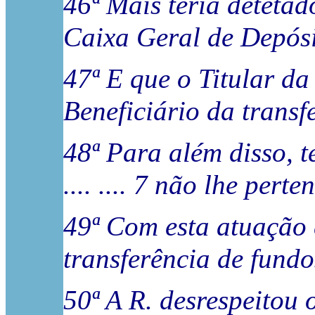
46ª Mais teria detetad
Caixa Geral de Depósi
47ª E que o Titular da 
Beneficiário da transf
48ª Para além disso, te
.... .... 7 não lhe perte
49ª Com esta atuação 
transferência de fundo
50ª A R. desrespeitou