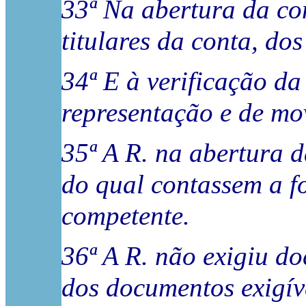
33ª Na abertura da co
titulares da conta, d
34ª E à verificação da
representação e de mo
35ª A R. na abertura 
do qual contassem a fo
competente.
36ª A R. não exigiu d
dos documentos exigív