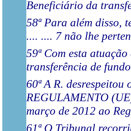
Beneficiário da transf
58ª Para além disso, te
.... .... 7 não lhe perte
59ª Com esta atuação 
transferência de fundo
60ª A R. desrespeitou o
REGULAMENTO (UE) 
março de 2012 ao Reg
61ª O Tribunal recorrid