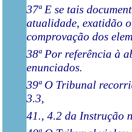
37ª E se tais document
atualidade, exatidão o
comprovação dos eleme
38ª Por referência à a
enunciados.
39ª O Tribunal recorrid
3.3,
41., 4.2 da Instrução 