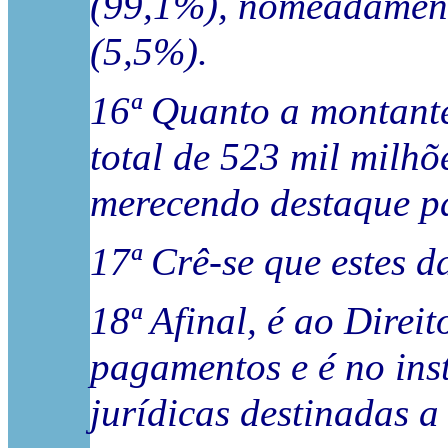
(99,1%), nomeadamente 
(5,5%).
16ª Quanto a montant
total de 523 mil milhõ
merecendo destaque pa
17ª Crê-se que estes d
18ª Afinal, é ao Dire
pagamentos e é no ins
jurídicas destinadas a 