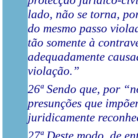
protecção jurídico-civ
lado, não se torna, p
do mesmo passo violado
tão somente à contrav
adequadamente causada
violação.”
26ª Sendo que, por “n
presunções que impõem
juridicamente reconhe
27ª Deste modo, de ent