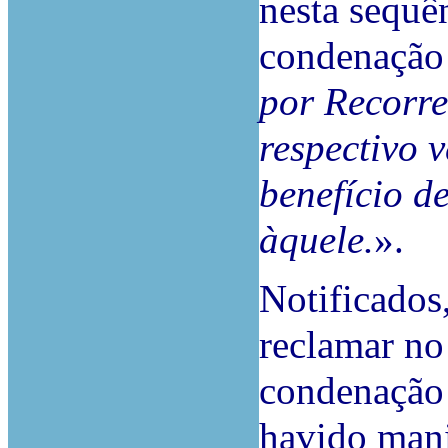
nesta sequên
condenação 
por Recorre
respectivo 
benefício d
àquele.
».
Notificados
reclamar no
condenação 
havido mani