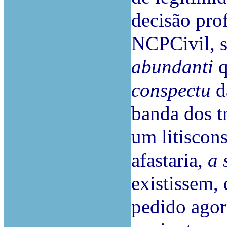
decisão prof
NCPCivil, 
abundanti
q
conspectu
da
banda dos t
um litiscon
afastaria,
a 
existissem, 
pedido agor