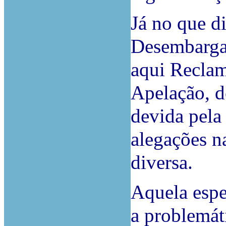
Já no que d
Desembargad
aqui Reclam
Apelação, d
devida pela
alegações na
diversa.
Aquela espe
a problemát