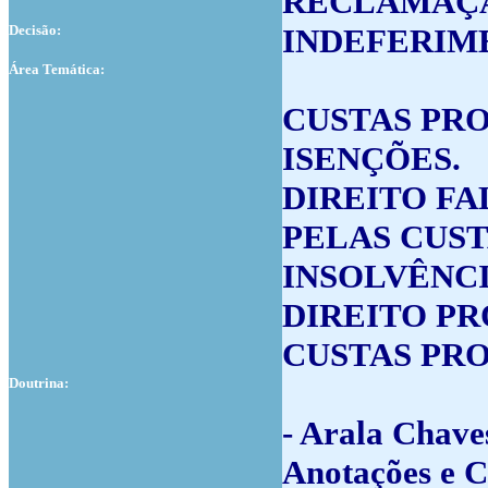
RECLAMAÇ
Decisão:
INDEFERIM
Área Temática:
CUSTAS PRO
ISENÇÕES.
DIREITO FA
PELAS CUST
INSOLVÊNCI
DIREITO PR
CUSTAS PRO
Doutrina:
- Arala Chave
Anotações e C