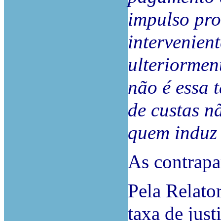
impulso pro
intervenien
ulteriormen
não é essa 
de custas nã
quem induz 
As contrapa
Pela Relato
taxa de just