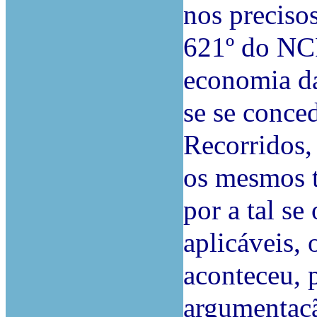
nos precisos
621º do NCP
economia da
se se conce
Recorridos,
os mesmos t
por a tal se
aplicáveis,
aconteceu, 
argumentaç