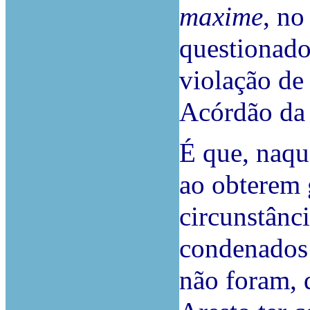
maxime
, no
questionado
violação de
Acórdão da 
É que, naqu
ao obterem 
circunstânc
condenados
não foram, 