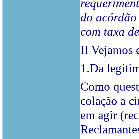
requeriment
do acórdão 
com taxa de 
II Vejamos 
1.Da legiti
Como questã
colação a ci
em agir (re
Reclamantes