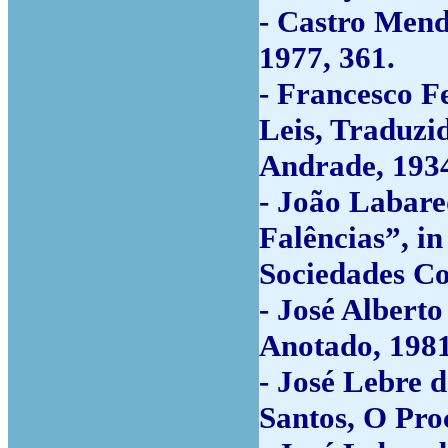
- Castro Mend
1977, 361.
- Francesco F
Leis, Traduzi
Andrade, 1934
- João Labar
Falências”, in
Sociedades Co
- José Alberto
Anotado, 1981,
- José Lebre 
Santos, O Proc