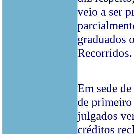
veio a ser p
parcialment
graduados o
Recorridos.
Em sede de 
de primeiro
julgados ver
créditos rec