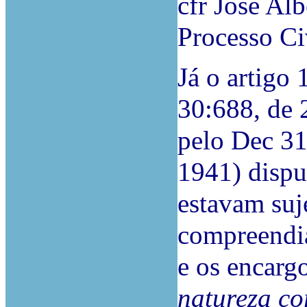
cfr José Al
Processo Ci
Já o artigo
30:688, de 
pelo Dec 3
1941) dispu
estavam suje
compreendia
e os encarg
natureza cor