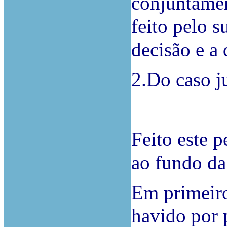
conjuntamen
feito pelo 
decisão e a 
2.Do caso j
Feito este 
ao fundo da
Em primeiro
havido por 