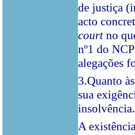
de justiça (
acto concre
court
no que
nº1 do NCPC
alegações f
3.Quanto às
sua exigênc
insolvência.
A existênci