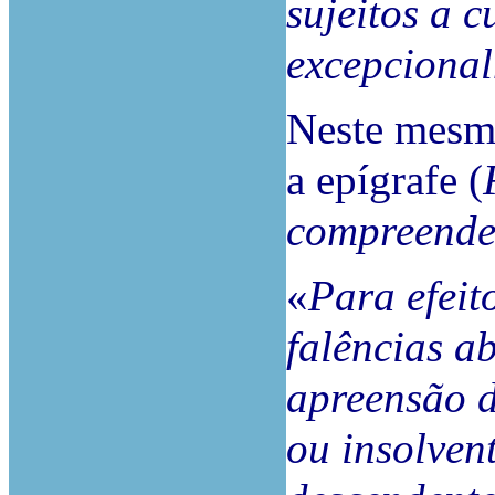
sujeitos a c
excepcional
Neste mesmo
a epígrafe (
compreend
«
Para efeit
falências a
apreensão d
ou insolven