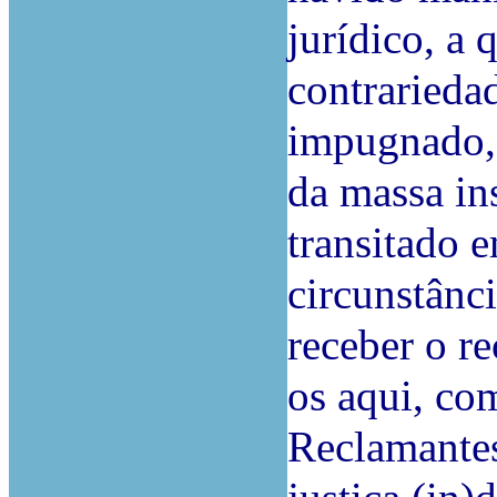
jurídico, a 
contrarieda
impugnado, 
da massa ins
transitado 
circunstânci
receber o re
os aqui, com
Reclamantes