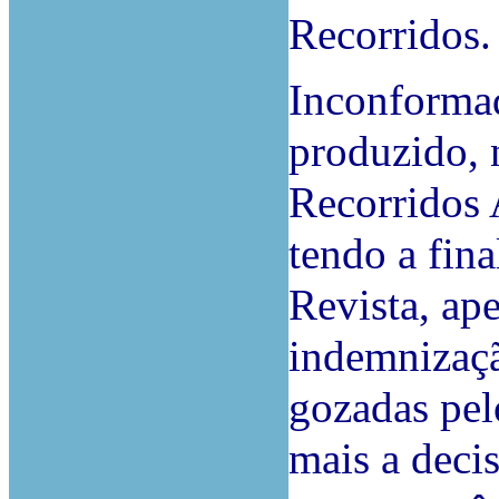
Recorridos.
Inconforma
produzido, 
Recorridos 
tendo a fin
Revista, ap
indemnizaçã
gozadas pel
mais a deci