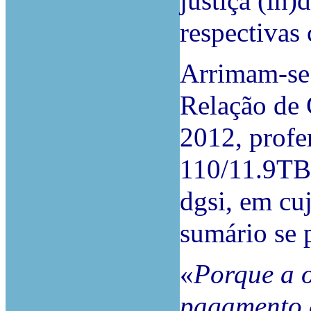
justiça (in)
respectivas 
Arrimam-se
Relação de
2012, profe
110/11.9TBC
dgsi, em cuj
sumário se p
«
Porque a 
pagamento d