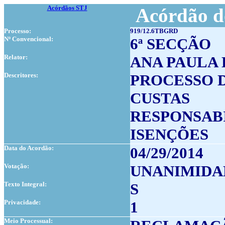
Acórdãos STJ
Acórdão d
Processo:
919/12.6TBGRD
Nº Convencional:
6ª SECÇÃO
Relator:
ANA PAULA
Descritores:
PROCESSO 
CUSTAS
RESPONSAB
ISENÇÕES
Data do Acordão:
04/29/2014
Votação:
UNANIMIDA
Texto Integral:
S
Privacidade:
1
Meio Processual: