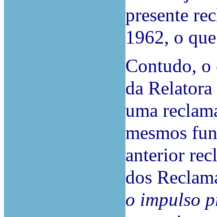
presente re
1962, o que
Contudo, o
da Relatora
uma reclama
mesmos fun
anterior re
dos Reclam
o impulso p