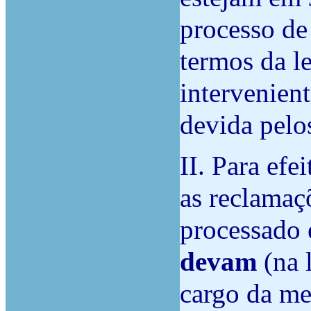
processo de
termos da l
intervenient
devida pelos
II. Para efe
as reclamaçõ
processado e
devam
(na l
cargo da m