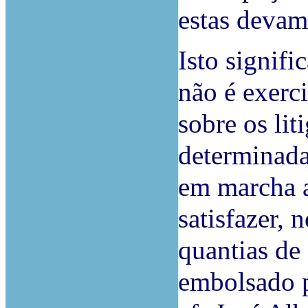
estas devam
Isto signifi
não é exerc
sobre os lit
determinada
em marcha a
satisfazer, 
quantias de
embolsado p