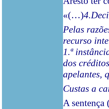
Aresto ter 
«(…)
4.Dec
Pelas razõe
recurso int
1.ª instânci
dos crédito
apelantes, 
Custas a ca
A sentença 