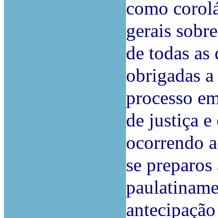
como corolár
gerais sobre
de todas as 
obrigadas a
processo em
de justiça e
ocorrendo a
se preparos
paulatinamen
antecipação 