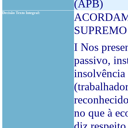
(APB)
Decisão Texto Integral:
ACORDAM
SUPREMO 
I Nos presen
passivo, in
insolvência
(trabalhado
reconhecido
no que à ec
diz respeito