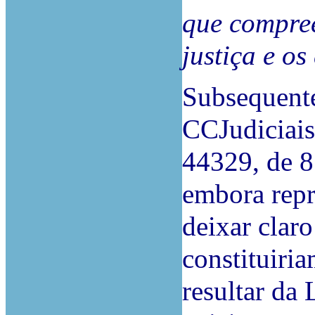
que compre
justiça e os
Subsequent
CCJudiciais
44329, de 8
embora repr
deixar claro
constituiri
resultar da 