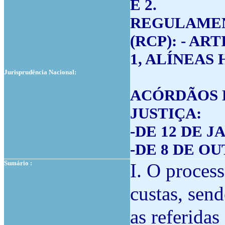
E 2.
REGULAMEN
(RCP): - ARTIG
1, ALÍNEAS H)
Jurisprudência Nacional:
ACÓRDÃOS 
JUSTIÇA:
-DE 12 DE JA
-DE 8 DE OU
Sumário :
I. O process
custas, send
as referidas