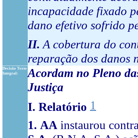
incapacidade fixado p
dano efetivo sofrido p
II.
A cobertura do con
reparação dos danos n
Decisão Texto
Acordam no Pleno das
Integral:
Justiça
1
I. Relatório
1.
AA
instaurou contr