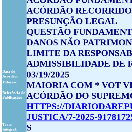
ACÓRDÃO RECORRIDO
PRESUNÇÃO LEGAL
QUESTÃO FUNDAMENTA
DANOS NÃO PATRIMON
LIMITE DA RESPONSA
ADMISSIBILIDADE DE
Data do
03/19/2025
Acordão:
Votação:
MAIORIA COM * VOT V
Referência de
ACÓRDÃO DO SUPREMO TRI
Publicação:
HTTPS://DIARIODARE
JUSTICA/7-2025-9178172
Texto
S
Integral: