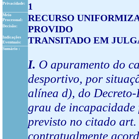
Privacidade:
1
Meio
RECURSO UNIFORMIZA
Processual:
Decisão:
PROVIDO
Indicações
TRANSITADO EM JUL
Eventuais:
Sumário :
I.
O apuramento do cap
desportivo, por situaç
alínea d), do Decreto-
grau de incapacidade 
previsto no citado art.
contratualmente acord