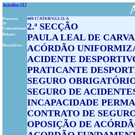
Acórdãos STJ
Processo:
489/17.9T8AVV.G1.S1-A
Nº
2.ª SECÇÃO
Convencional:
Relator:
PAULA LEAL DE CARV
Descritores:
ACÓRDÃO UNIFORMIZA
ACIDENTE DESPORTIV
PRATICANTE DESPORT
SEGURO OBRIGATÓRI
SEGURO DE ACIDENTES
INCAPACIDADE PERMA
CONTRATO DE SEGUR
OPOSIÇÃO DE ACÓRDÃ
ACORDÃO FUNDAMEN