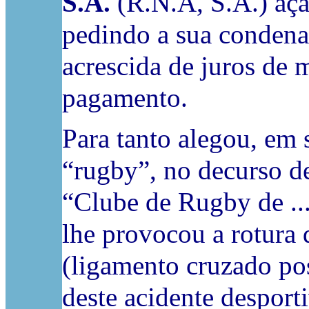
S.A.
(R.N.A, S.A.) açã
pedindo a sua condena
acrescida de juros de m
pagamento.
Para tanto alegou, em 
“rugby”, no decurso de
“Clube de Rugby de ...
lhe provocou a rotura
(ligamento cruzado pos
deste acidente desport