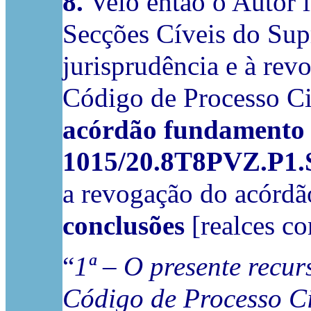
8.
Veio então o Autor i
Secções Cíveis do Sup
jurisprudência e à rev
Código de Processo Civ
acórdão fundamento d
1015/20.8T8PVZ.P1.
a revogação do acórdã
conclusões
[realces co
“
1ª – O presente recur
Código de Processo Ci