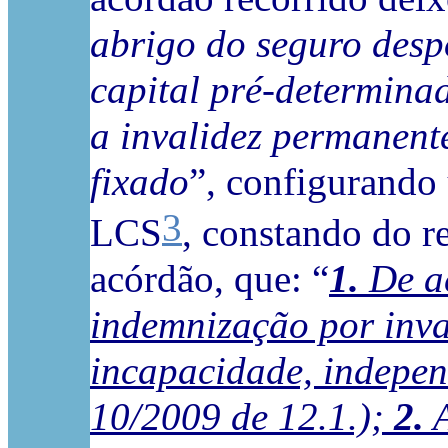
abrigo do seguro desp
capital pré-determina
a invalidez permanent
fixado
”, configurando 
3
LCS
, constando do r
acórdão, que: “
1.
De ac
indemnização por inva
incapacidade, independ
10/2009 de 12.1.);
2.
A