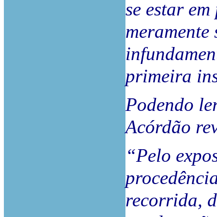
se estar em
meramente s
infundament
primeira in
Podendo le
Acórdão rev
“Pelo expos
procedência
recorrida, 