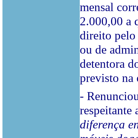
mensal corr
2.000,00 a 
direito pelo
ou de admin
detentora d
previsto na 
- Renunciou
respeitante 
diferença en