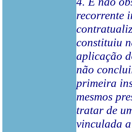
4. E não obs
recorrente 
contratuali
constituiu 
aplicação d
não conclu
primeira in
mesmos pres
tratar de um
vinculada a