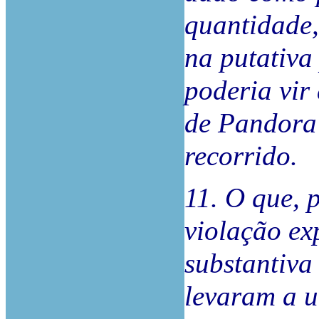
quantidade,
na putativa
poderia vir
de Pandora”
recorrido.
11. O que, 
violação ex
substantiva
levaram a 