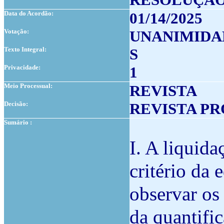
Data do Acordão:
01/14/2025
Votação:
UNANIMIDA
Texto Integral:
S
Privacidade:
1
Meio Processual:
REVISTA
Decisão:
REVISTA P
Sumário :
I. A liquid
critério da
observar os
da quantifi