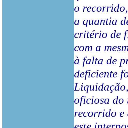
o recorrido
a quantia 
critério de 
com a mesma
à falta de 
deficiente 
Liquidação,
oficiosa do
recorrido e
este interpo