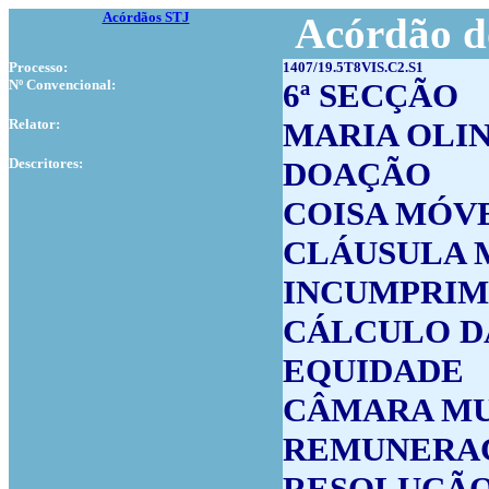
Acórdãos STJ
Acórdão d
Processo:
1407/19.5T8VIS.C2.S1
Nº Convencional:
6ª SECÇÃO
Relator:
MARIA OLI
Descritores:
DOAÇÃO
COISA MÓV
CLÁUSULA 
INCUMPRI
CÁLCULO D
EQUIDADE
CÂMARA MU
REMUNERA
RESOLUÇÃ