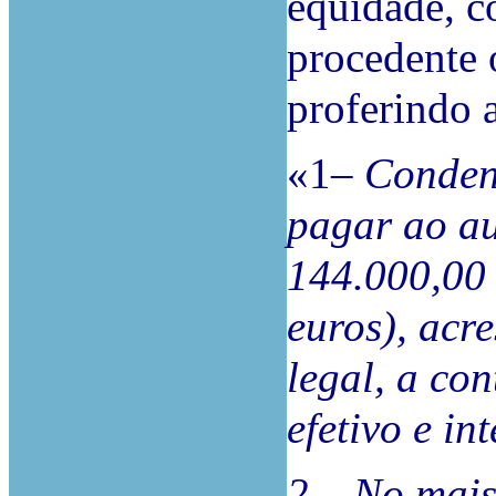
equidade, c
procedente 
proferindo 
«1
– Condena
pagar ao au
144.000,00 
euros), acr
legal, a con
efetivo e i
2 – No mais