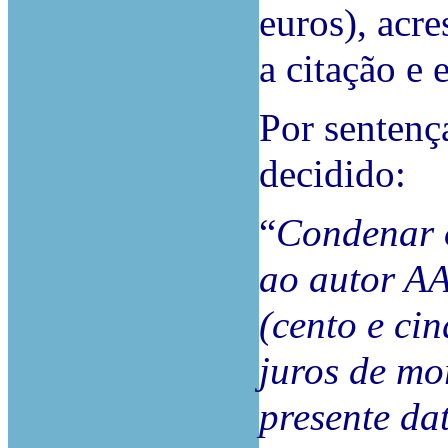
euros), acre
a citação e
Por sentenç
decidido:
“
Condenar o
ao autor AA
(cento e ci
juros de mo
presente dat