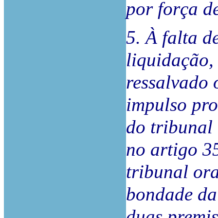
por força d
5. À falta d
liquidação, 
ressalvado o
impulso pro
do tribunal
no artigo 3
tribunal or
bondade da 
duas premis