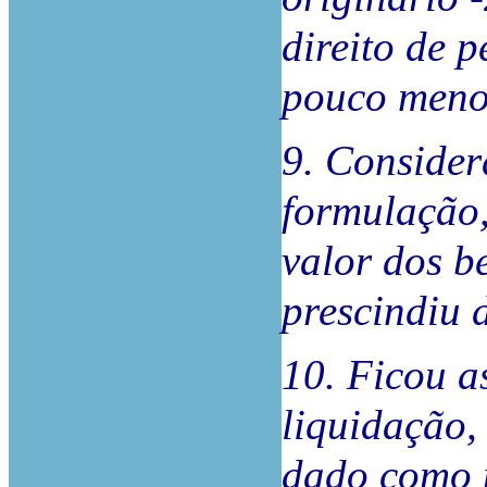
direito de 
pouco menos
9. Consider
formulação,
valor dos b
prescindiu d
10. Ficou a
liquidação,
dado como 