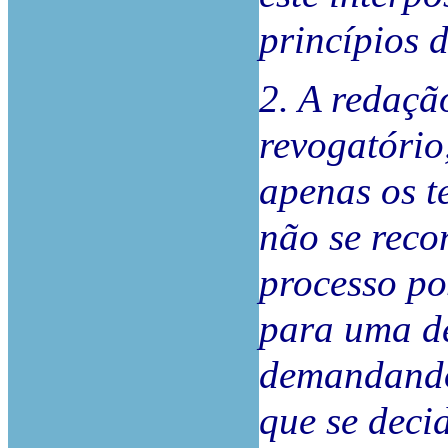
princípios d
2. A redaçã
revogatório
apenas os t
não se reco
processo po
para uma dec
demandando 
que se deci