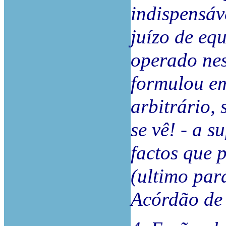
indispensáv
juízo de eq
operado nes
formulou e
arbitrário,
se vê! - a s
factos que 
(ultimo par
Acórdão de