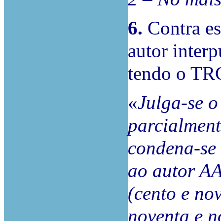
6.
Contra es
autor inter
tendo o TRC
«
Julga-se o
parcialment
condena-se 
ao autor AA
(cento e no
noventa e n