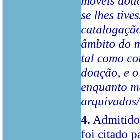
móveis doad
se lhes tive
catalogação
âmbito do m
tal como co
doação, e o
enquanto m
arquivados
4.
Admitido 
foi citado p