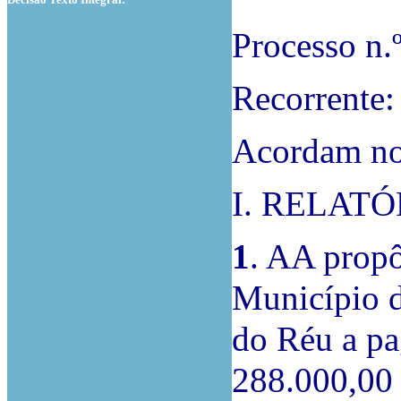
Processo n
Recorrente:
Acordam no
I. RELATÓ
1
. AA propô
Município d
do Réu a pa
288.000,00 