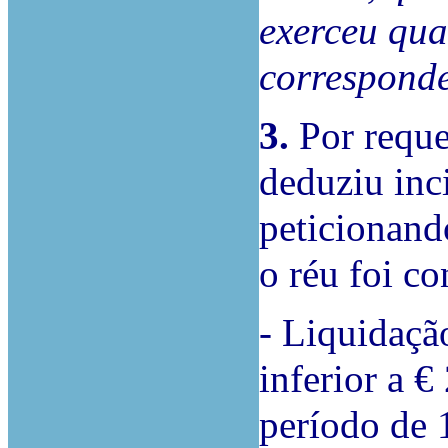
exerceu qua
correspond
3.
Por reque
deduziu inc
peticionand
o réu foi c
- Liquidaçã
inferior a €
período de