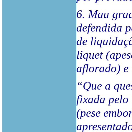
6. Mau grad
defendida p
de liquidaç
liquet (ape
aflorado) e 
“Que a ques
fixada pelo
(pese embor
apresentado