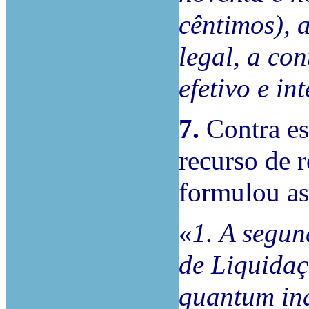
cêntimos), 
legal, a con
efetivo e i
7.
Contra es
recurso de r
formulou as
«
1. A segun
de Liquidaç
quantum in