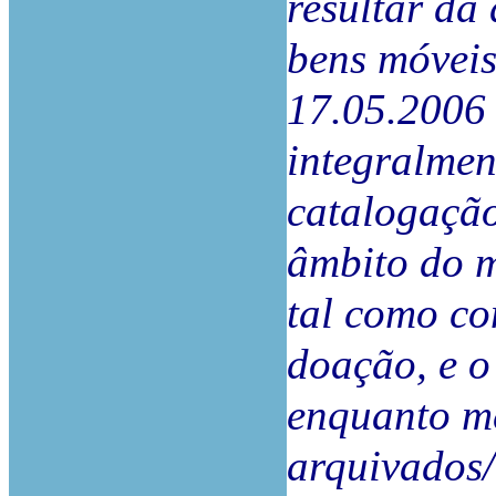
resultar da 
bens móveis
17.05.2006 s
integralmen
catalogação
âmbito do m
tal como co
doação, e o
enquanto m
arquivados/