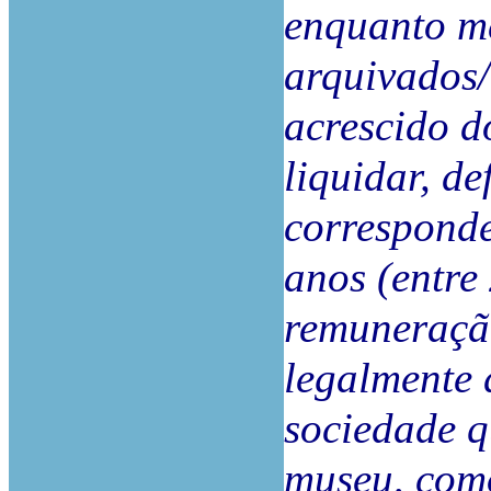
enquanto m
arquivados/
acrescido d
liquidar, de
correspond
anos (entre 
remuneração
legalmente 
sociedade q
museu, como