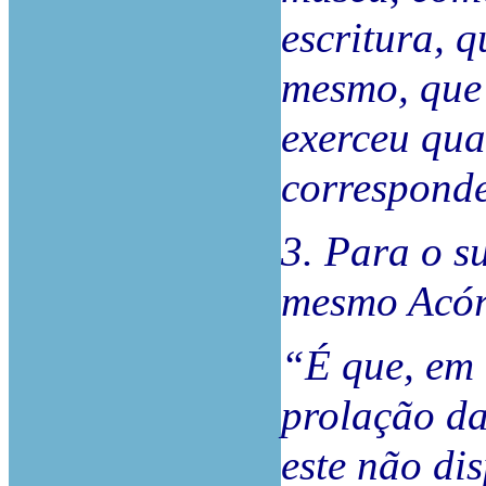
escritura, q
mesmo, que
exerceu qua
correspond
3. Para o su
mesmo Acó
“É que, em 
prolação da
este não di