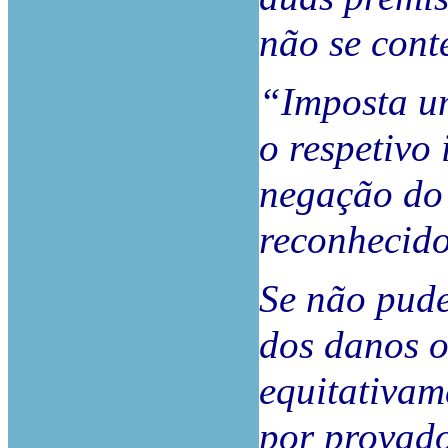
não se cont
“Imposta um
o respetivo
negação do 
reconhecido
Se não pude
dos danos o
equitativame
por provad