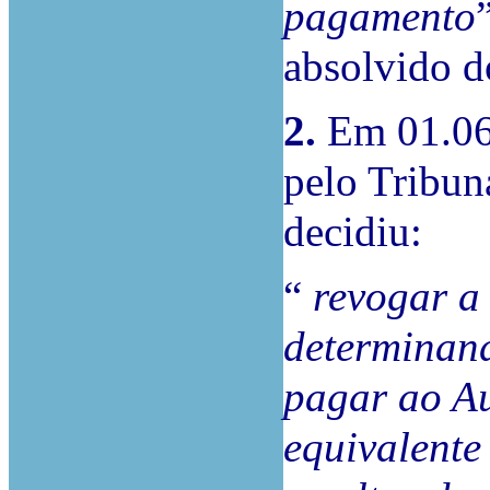
pagamento
absolvido d
2.
Em 01.06.
pelo Tribun
decidiu:
“
revogar a 
determinan
pagar ao Au
equivalente 