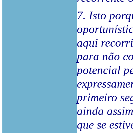
7. Isto por
oportunísti
aqui recorri
para não co
potencial p
expressame
primeiro se
ainda assim
que se esti