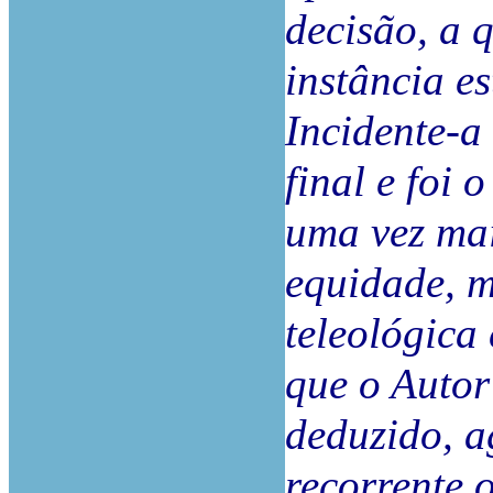
decisão, a 
instância e
Incidente-a
final e foi 
uma vez mai
equidade, 
teleológica
que o Autor
deduzido, a
recorrente 