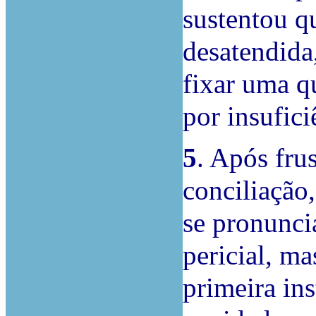
sustentou qu
desatendida
fixar uma qu
por insufici
5
. Após fru
conciliação,
se pronunci
pericial, ma
primeira in