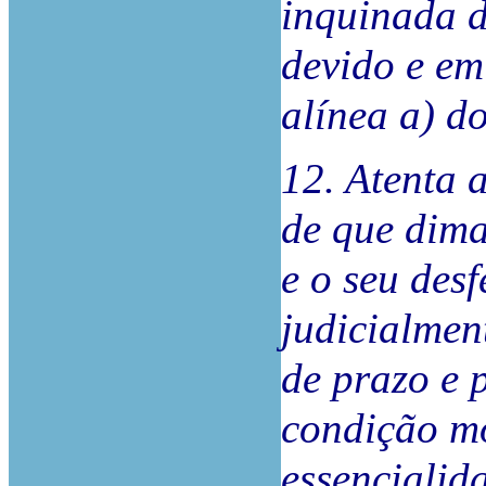
inquinada d
devido e em
alínea a) d
12. Atenta 
de que dima
e o seu desf
judicialment
de prazo e 
condição mo
essencialid