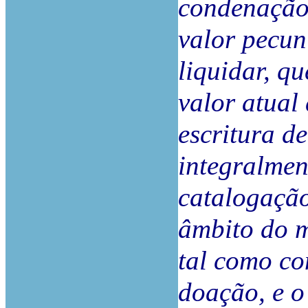
condenação
valor pecun
liquidar, qu
valor atual
escritura de
integralmen
catalogação
âmbito do m
tal como co
doação, e o