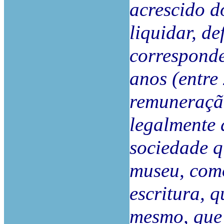
acrescido d
liquidar, de
correspond
anos (entre 
remuneração
legalmente 
sociedade q
museu, como
escritura, q
mesmo, que