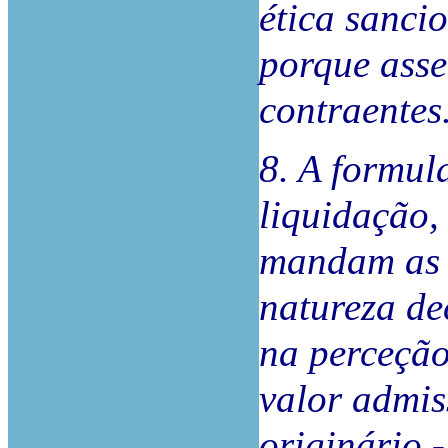
ética sancio
porque asse
contraentes
8. A formul
liquidação,
mandam as r
natureza de
na perceção
valor admis
originário -