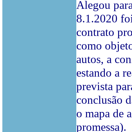
Alegou para
8.1.2020 fo
contrato pr
como objeto
autos, a con
estando a re
prevista pa
conclusão d
o mapa de a
promessa).