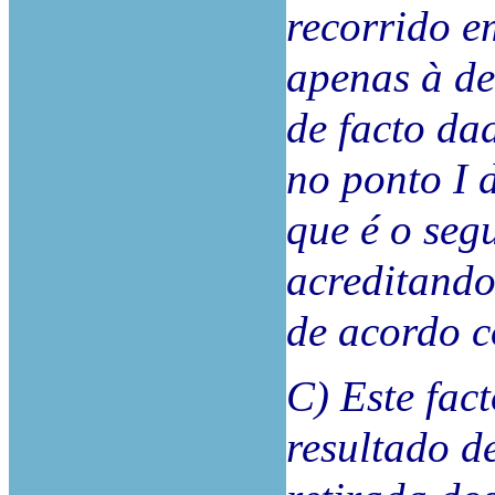
recorrido e
apenas à de
de facto da
no ponto I 
que é o seg
acreditando
de acordo 
C) Este fac
resultado d