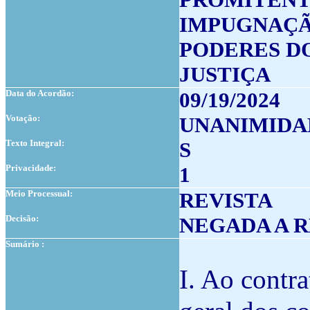
IMPUGNAÇÃ
PODERES D
JUSTIÇA
Data do Acordão:
09/19/2024
Votação:
UNANIMIDA
Texto Integral:
S
Privacidade:
1
Meio Processual:
REVISTA
Decisão:
NEGADA A R
Sumário :
I. Ao contr