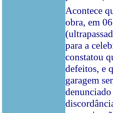
Acontece que
obra, em 06
(ultrapassa
para a celeb
constatou q
defeitos, e 
garagem sem
denunciado 
discordânci