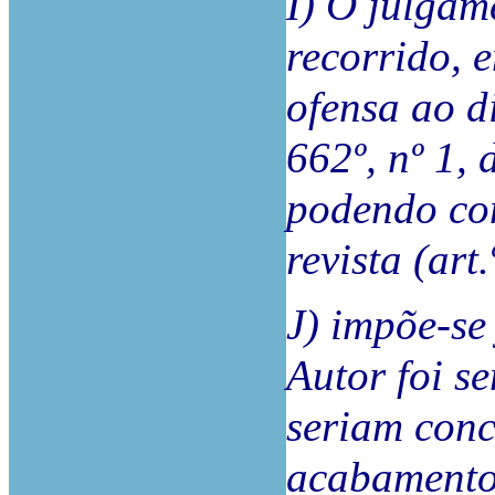
I) O julgam
recorrido, e
ofensa ao di
662º, nº 1,
podendo con
revista (art
J) impõe-se
Autor foi s
seriam con
acabamento