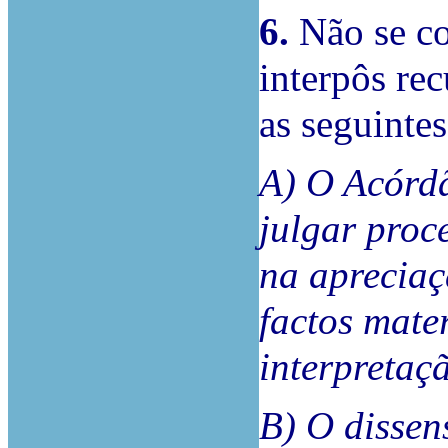
6.
Não se co
interpôs rec
as seguintes
A) O Acórdã
julgar proc
na apreciaç
factos mate
interpretaç
B) O dissen