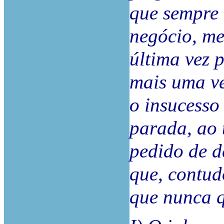
que sempre 
negócio, me
última vez p
mais uma ve
o insucesso 
parada, ao 
pedido de d
que, contud
que nunca q