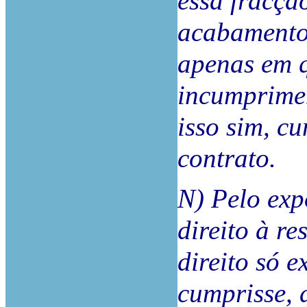
essa fracçã
acabamento
apenas em q
incumprimen
isso sim, c
contrato.
N) Pelo exp
direito à re
direito só e
cumprisse, 