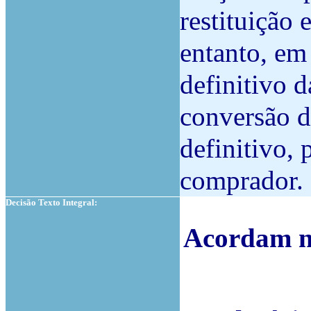
restituição
entanto, em
definitivo 
conversão 
definitivo,
comprador.
Decisão Texto Integral:
Acordam n