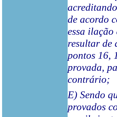
acreditando
de acordo 
essa ilação 
resultar de
pontos 16, 
provada, pa
contrário;
E) Sendo qu
provados co