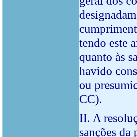
geral dos co
designadamen
cumprimento
tendo este 
quanto às s
havido cons
ou presumido
CC).
II. A resol
sanções da 