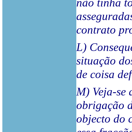
não tinha t
assegurada
contrato pr
L) Conseque
situação do
de coisa def
M) Veja-se 
obrigação d
objecto do 