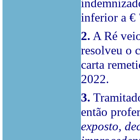
indemnizado
inferior a €
2.
A Ré veio
resolveu o 
carta remeti
2022.
3.
Tramitado
então profer
exposto, de