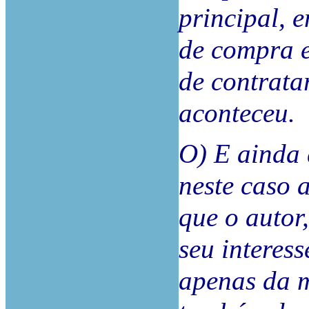
principal, 
de compra e
de contrata
aconteceu.
O) E ainda 
neste caso 
que o autor
seu interess
apenas da m