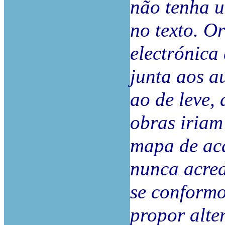
não tenha 
no texto. O
electrónica
junta aos a
ao de leve,
obras iriam
mapa de ac
nunca acred
se conformo
propor alte