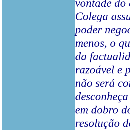
vontade do 
Colega ass
poder negoc
menos, o qu
da factuali
razoável e 
não será c
desconheça
em dobro do
resolução d