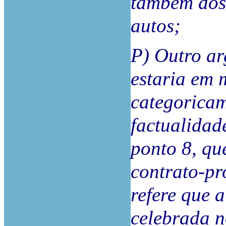
também dos 
autos;
P) Outro ar
estaria em 
categoricam
factualida
ponto 8, qu
contrato-pr
refere que a
celebrada n