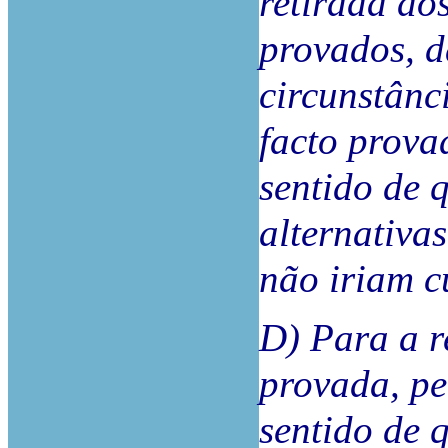
retirada do
provados, 
circunstânc
facto prov
sentido de 
alternativas
não iriam 
D) Para a r
provada, pe
sentido de 