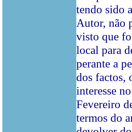
tendo sido 
Autor, não p
visto que f
local para d
perante a pe
dos factos,
interesse no
Fevereiro d
termos do a
devolver do