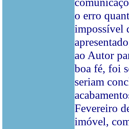
comunicaçõ
o erro quan
impossível 
apresentado
ao Autor pa
boa fé, foi
seriam conc
acabamentos
Fevereiro d
imóvel, com