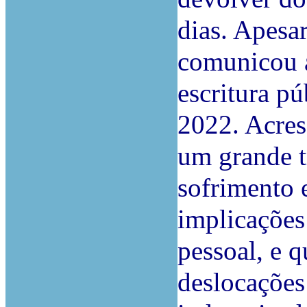
dias. Apesa
comunicou a
escritura pú
2022. Acres
um grande t
sofrimento 
implicações 
pessoal, e q
deslocações