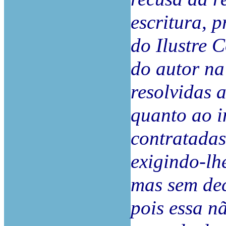
escritura, 
do Ilustre C
do autor na
resolvidas 
quanto ao i
contratadas
exigindo-lh
mas sem dec
pois essa n