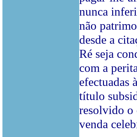
nunca inferi
não patrimo
desde a cit
Ré seja con
com a perit
efectuadas à
título subsi
resolvido o
venda celeb