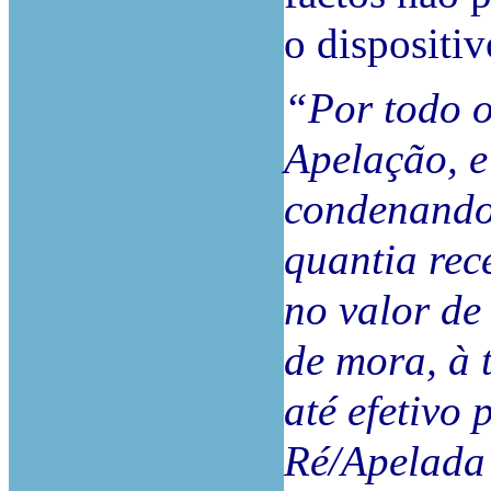
o dispositiv
“Por todo o
Apelação, e
condenando-
quantia rece
no valor de
de mora, à 
até efetivo
Ré/Apelada 