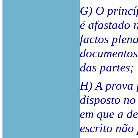
G) O princí
é afastado 
factos plen
documentos,
das partes;
H) A prova
disposto no
em que a d
escrito não