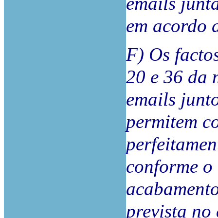
emails junta
em acordo d
F) Os facto
20 e 36 da 
emails junt
permitem co
perfeitamen
conforme o 
acabamentos
prevista no