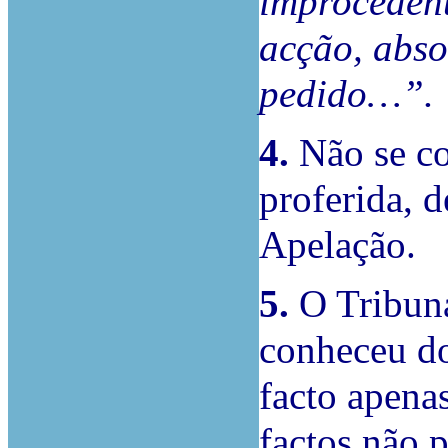
improcedent
acção, abso
pedido…”.
4.
Não se c
proferida, d
Apelação.
5.
O Tribuna
conheceu do
facto apena
factos não 