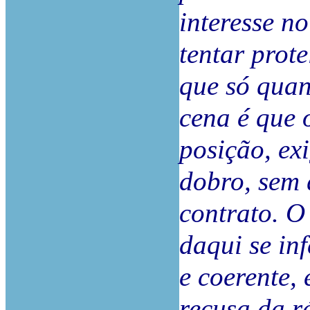
interesse no
tentar prote
que só qua
cena é que 
posição, ex
dobro, sem 
contrato. O
daqui se in
e coerente, 
recusa da 