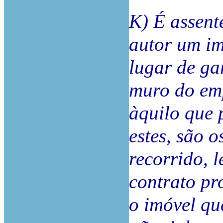
K) É assent
autor um im
lugar de ga
muro do em
àquilo que 
estes, são 
recorrido, 
contrato pr
o imóvel qu