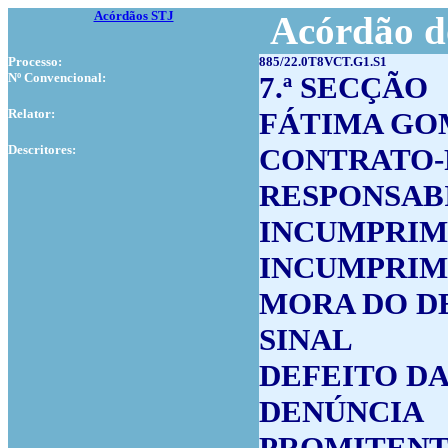
Acórdãos STJ
Acórdão d
Processo:
885/22.0T8VCT.G1.S1
Nº Convencional:
7.ª SECÇÃO
Relator:
FÁTIMA GO
Descritores:
CONTRATO-
RESPONSAB
INCUMPRIM
INCUMPRIM
MORA DO D
SINAL
DEFEITO D
DENÚNCIA
PROMITEN