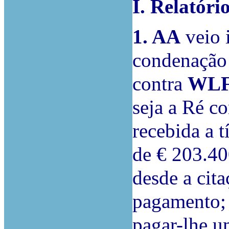
I. Relatóri
1. AA
veio 
condenação
contra
WLF 
seja a Ré co
recebida a t
de € 203.400
desde a cita
pagamento; 
pagar-lhe um