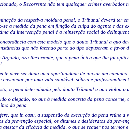
ionado, o Recorrente não tem quaisquer crimes averbados no 
inação da respetiva moldura penal, o Tribunal deverá ter em 
-se a medida da pena em função da culpa do agente e das exi
ltima da intervenção penal é a reinserção social do delinquent
oncordância com este modelo que o douto Tribunal a quo deve
cunstâncias que não fazendo parte do tipo depuseram a favor d
 Arguido, ora Recorrente, que a pena única que lhe foi aplica
l.
ente deve ser dada uma oportunidade de iniciar um caminho 
e enveredar por uma vida saudável, sóbria e profissionalmen
sto, a pena determinada pelo douto Tribunal a quo violou o d
udo o alegado, no que à medida concreta da pena concerne, 
nimo da pena.
efere, que in casu, a suspensão da execução da pena reúne a 
 os da prevenção especial, os ditames e desideratos da preven
a atestar da eficácia da medida, o que se requer nos termos 