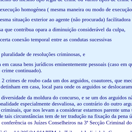
a execução homogénea ( mesma maneira ou modo de execução
esma situação exterior ao agente (não procurada) facilitadora
ssa que contribua opara a diminuição considerável da culpa,
 certa conexão temporal entre as condutas sucessivas
 pluralidade de resoluções criminosas, e
m em causa bens jurídicos eminentemente pessoais (caso em q
o crime continuado).
m 2 crimes de roubo cada um dos arguidos, coautores, que med
 detinham em casa, local para onde os arguidos se deslocaram
a diversidade da moldura do concurso, e se um dos arguidos n
nalidade especialmente desvaliosa, ao contrário do outro arg
 criminais, que nos levam a considerar estarmos parente uma
e tais circunstâncias tem de ter tradução na fixação da pena ú
onferência os Juízes Conselheiros na 3ª Secção Criminal do