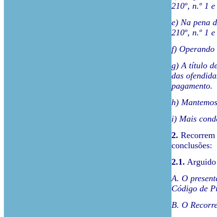
210º, n.º 1 e
e) Na pena d
210º, n.º 1 e
f) Operando 
g) A título 
das ofendida
pagamento.
h) Mantemos 
i) Mais cond
2.
Recorrem o
conclusões:
2.1.
Arguido
A. O present
Código de P
B. O Recorre