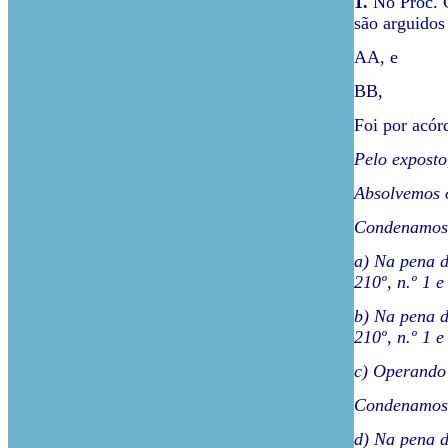
1.
No Proc. C
são arguidos
AA, e
BB,
Foi por acór
Pelo exposto
Absolvemos o
Condenamos 
a) Na pena d
210º, n.º 1 e
b) Na pena d
210º, n.º 1 e
c) Operando 
Condenamos 
d) Na pena d