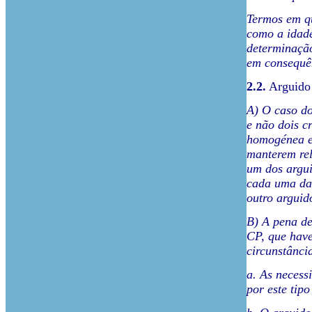
Termos em qu
como a idade
determinação
em consequên
2.2.
Arguido
A) O caso do
e não dois c
homogénea e 
manterem re
um dos argu
cada uma das
outro arguid
B) A pena de
CP, que have
circunstânci
a. As necess
por este tip