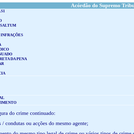
Acórdão do Supremo Tribun
.S1
O
 SALTUM
 INFRAÇÕES
A
DICO
NUADO
RETA DA PENA
AR
CIA
AL
VIMENTO
igura do crime continuado:
os / condutas ou acções do mesmo agente;
mento do mesmo tipo legal de crime ou vários tipos de crim