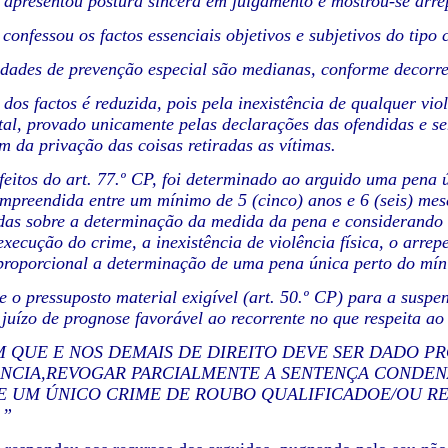
 apresentou postura sincera em julgamento e mostrou-se arre
confessou os factos essenciais objetivos e subjetivos do tipo 
idades de prevenção especial são medianas, conforme decorre
e dos factos é reduzida, pois pela inexistência de qualquer vio
tal, provado unicamente pelas declarações das ofendidas e 
m da privação das coisas retiradas as vítimas.
feitos do art. 77.º CP, foi determinado ao arguido uma pena 
mpreendida entre um mínimo de 5 (cinco) anos e 6 (seis) mes
das sobre a determinação da medida da pena e considerando o
xecução do crime, a inexistência de violência física, o arre
proporcional a determinação de uma pena única perto do mí
se o pressuposto material exigível (art. 50.º CP) para a susp
juízo de prognose favorável ao recorrente no que respeita a
 QUE E NOS DEMAIS DE DIREITO DEVE SER DADO P
NCIA,REVOGAR PARCIALMENTE A SENTENÇA CONDEN
E UM ÚNICO CRIME DE ROUBO QUALIFICADOE/OU RE
.”