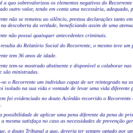
l a quo sobrevalorizou os elementos negativos do Recorrente 
dado outro valor, tendo em conta uma necessária, adequada, po
nte não se remeteu ao silêncio, prestou declarações tanto em
na descoberta da verdade, beneficiando assim de uma atenuaç
nte não possui quaisquer antecedentes criminais.
resulta do Relatório Social do Recorrente, o mesmo teve um p
nte tem 36 anos de idade.
nte tem-se mostrado abstinente e disponível a colaborar nas
 são ministradas.
-se o Recorrente um individuo capaz de ser reintegrado na s
oi isolado na sua vida e vontade de levar uma vida diferente p
em foi evidenciado no douto Acórdão recorrido o Recorrente
.
 possibilidade de aplicar uma pena diferente da pena de pris
a mesma satisfaça no caso as necessidades de prevenção gera
ue, o douto Tribunal a quo, deveria ter sempre optado por u