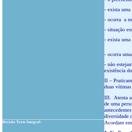
- exista um
- ocorra a m
- situação e
- exista uma
- ocorra uma
- não esteja
existência d
II – Pratica
duas vítimas
III. Atenta 
de uma perso
antecedentes
diversidade d
Decisão Texto Integral:
Acordam em c