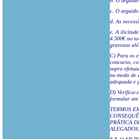
b. O arguido
c. O arguido 
d. As necess
e. A ilicitud
4.500€ no to
gravosas alé
C) Para os e
concurso, co
supra efetua
no modo de e
adequada e 
D) Verifica-
formular um 
TERMOS EM
CONSEQUÊ
PRÁTICA D
ALEGADOS