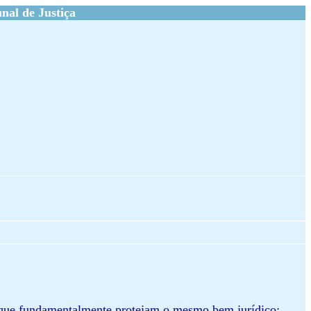
al de Justiça
e que fundamentalmente protejam o mesmo bem jurídico;