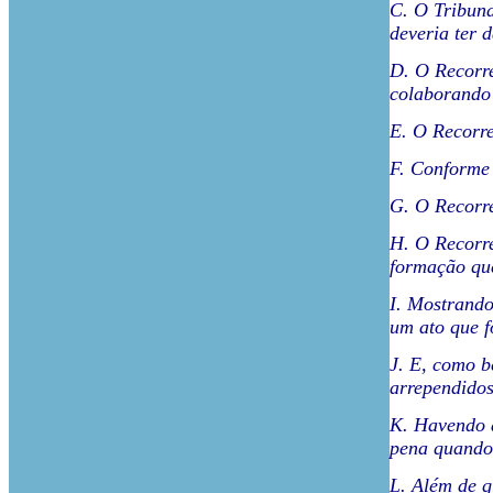
C. O Tribuna
deveria ter 
D. O Recorre
colaborando 
E. O Recorre
F. Conforme 
G. O Recorre
H. O Recorre
formação que
I. Mostrando
um ato que f
J. E, como b
arrependidos
K. Havendo a
pena quando 
L. Além de q