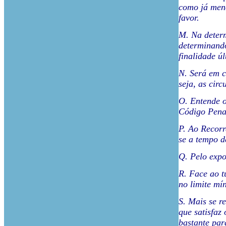
como já menc
favor.
M. Na determ
determinando
finalidade ú
N. Será em c
seja, as cir
O. Entende o
Código Pena
P. Ao Recorr
se a tempo d
Q. Pelo expo
R. Face ao t
no limite mí
S. Mais se r
que satisfaz
bastante par