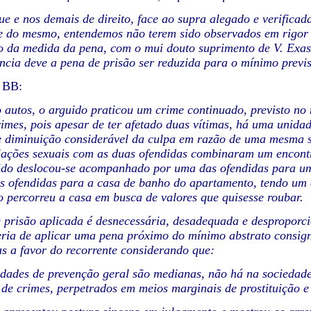
e e nos demais de direito, face ao supra alegado e verificad
 do mesmo, entendemos não terem sido observados em rigor 
 da medida da pena, com o mui douto suprimento de V. Exas.
cia deve a pena de prisão ser reduzida para o mínimo prev
 BB:
 autos, o arguido praticou um crime continuado, previsto no 
rimes, pois apesar de ter afetado duas vítimas, há uma unida
diminuição considerável da culpa em razão de uma mesma situa
lações sexuais com as duas ofendidas combinaram um encont
ido deslocou-se acompanhado por uma das ofendidas para um
 ofendidas para a casa de banho do apartamento, tendo um d
o percorreu a casa em busca de valores que quisesse roubar.
 prisão aplicada é desnecessária, desadequada e desproporcio
ria de aplicar uma pena próximo do mínimo abstrato consign
as a favor do recorrente considerando que:
idades de prevenção geral são medianas, não há na sociedad
o de crimes, perpetrados em meios marginais de prostituição e