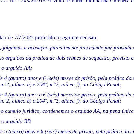
.C. n.º º 205/24.9JAPTM do Tribunal Judicial da Comarca de
dão de 7/7/2025 proferido a seguinte decisão:
, julgamos a acusação parcialmente procedente por provada 
s arguidos da pratica de dois crimes de sequestro, previsto e
o arguido AA:
e 4 (quatro) anos e 6 (seis) meses de prisão, pela prática do 
 n.º2, alínea b) e 204º, n.º2, alínea f), do Código Penal;
e 4 (quatro) anos e 6 (seis) meses de prisão, pela prática do 
 n.º2, alínea b) e 204º, n.º2, alínea f), do Código Penal;
o cumulo jurídico, condenamos o arguido AA, na pena única d
o arguido BB
e 5 (cinco) anos e 6 (seis) meses de prisão, pela prática do c