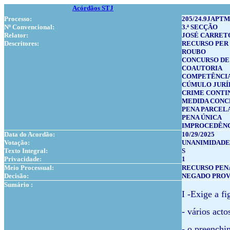
Acórdãos STJ
Processo:
205/24.9JAPTM
Nº Convencional:
3.ª SECÇÃO
Relator:
JOSÉ CARRET
Descritores:
RECURSO PER
ROUBO
CONCURSO DE
COAUTORIA
COMPETÊNCI
CÚMULO JURÍ
CRIME CONTI
MEDIDA CONC
PENA PARCEL
PENA ÚNICA
IMPROCEDÊN
Data do Acordão:
10/29/2025
Votação:
UNANIMIDADE
Texto Integral:
S
Privacidade:
1
Meio Processual:
RECURSO PEN
Decisão:
NEGADO PRO
Sumário :
I -Exige a f
- vários act
- o preenchi