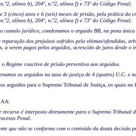
 n.º2, alínea b), 204º, n.º2, alínea f) e 73º do Código Penal;
e 5 (cinco) anos e 6 (seis) meses de prisão, pela prática do c
 n.º2, alínea b), 204º, n.º2, alínea f) e 73º do Código Penal;
o cumulo jurídico, condenamos o arguido BB, na pena única d
de reparação dos prejuízos sofridos pela vítimas/ofendidas, a
s, a serem pagos pelos arguidos, acrescido de juros desde o tr
o Regime coactivo de prisão preventiva aos arguidos.
enamos os arguidos na taxa de justiça de 4 (quatro) U.C. e n
s arguidos para o Supremo Tribunal de Justiça, os quais no f
 AA:
e recurso é interposto diretamente para o Supremo Tribunal de
rocesso Penal.
nte que não se conforma com o conteúdo da douta decisão pr