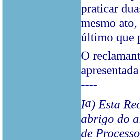
praticar du
mesmo ato, 
último que 
O reclamant
apresentada
----
a
I
) Esta Re
abrigo do ar
de Processo 