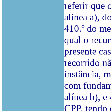
referir que 
alínea a), 
410.º do me
qual o recur
presente ca
recorrido n
instância, 
com fundame
alínea b), e
CPP, tendo 