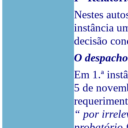
Nestes auto
instância u
decisão con
O despacho
Em 1.ª inst
5 de novemb
requeriment
“ por irrel
probatório 