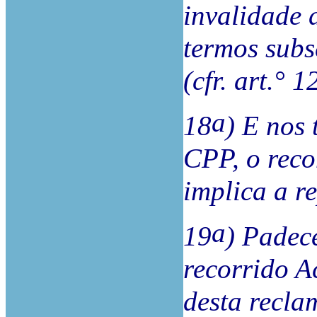
invalidade d
termos subs
(cfr. art.° 
a
18
) E nos 
CPP, o reco
implica a r
a
19
) Padec
recorrido A
desta reclam