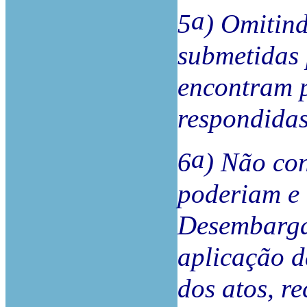
a
5
) Omitin
submetidas 
encontram p
respondidas
a
6
) Não co
poderiam e 
Desembarga
aplicação d
dos atos, r