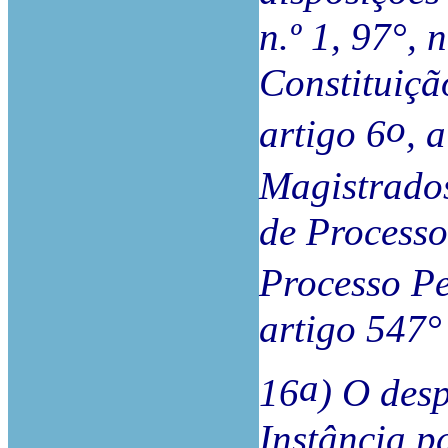
n.º 1, 97°, 
Constituiçã
o
artigo 6
, 
Magistrados
de Processo
Processo Pen
artigo 547
a
16
) O desp
Instância p