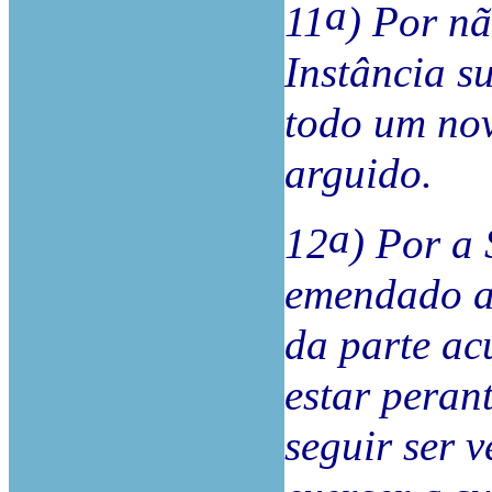
a
11
) Por n
Instância su
todo um nov
arguido.
a
12
) Por a
emendado a 
da parte ac
estar peran
seguir ser 