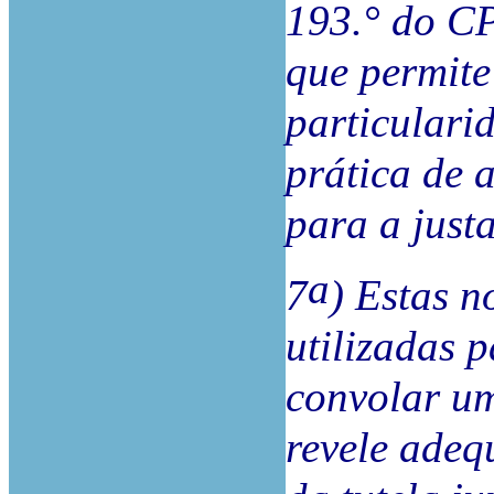
193.° do CP
que permite
particulari
prática de 
para a just
a
7
) Estas 
utilizadas 
convolar um
revele adeq