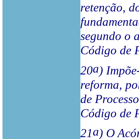
retenção, d
fundamenta
segundo o ar
Código de P
a
20
) Impõe-
reforma, po
de Processo
Código de P
a
21
) O Acór