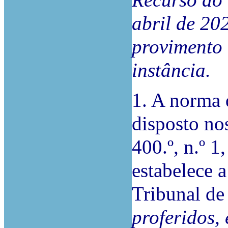
abril de 20
provimento 
instância.
1. A norma 
disposto nos
400.º, n.º 1
estabelece 
Tribunal de
proferidos,