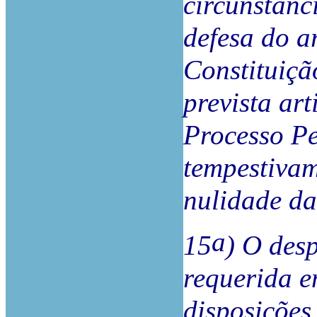
circunstânc
defesa do a
Constituiçã
prevista ar
Processo Pe
tempestivam
nulidade da
a
15
) O des
requerida e
disposições