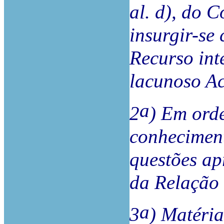
al. d), do 
insurgir-se 
Recurso int
lacunoso A
a
2
) Em orde
conheciment
questões ap
da Relação
a
3
) Matéria