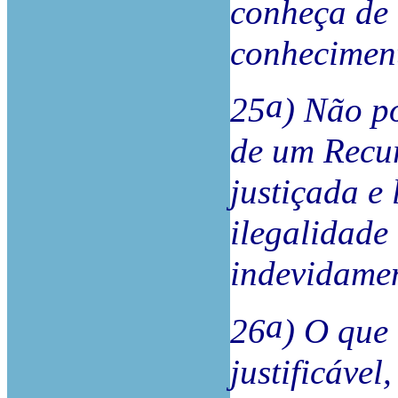
conheça de 
conhecimento
a
25
) Não p
de um Recur
justiçada e
ilegalidade
indevidamen
a
26
) O que 
justificável