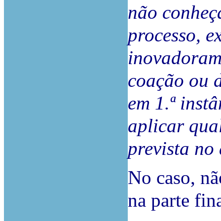
não conheça
processo, e
inovadoram
coação ou d
em 1.ª inst
aplicar qua
prevista no 
No caso, não
na parte fin