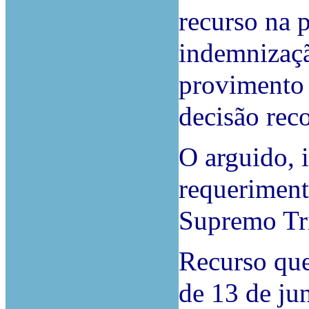
recurso na p
indemnizaçã
provimento 
decisão reco
O arguido, 
requeriment
Supremo Tri
Recurso que
de 13 de ju