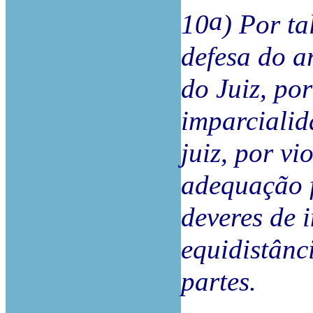
a
10
) Por ta
defesa do a
do Juiz, por
imparcialid
juiz, por vi
adequação f
deveres de 
equidistânc
partes.