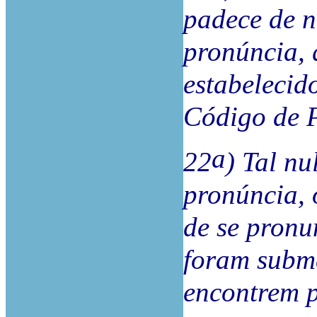
padece de n
pronúncia, 
estabelecido
Código de P
a
22
) Tal nu
pronúncia, 
de se pronu
foram subme
encontrem p