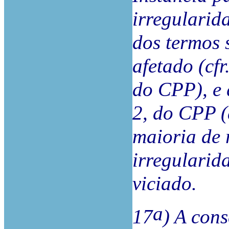
irregularid
dos termos 
afetado (cfr.
do CPP), e 
2, do CPP (
maioria de 
irregularid
viciado.
a
17
) A con