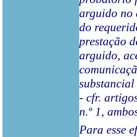
arguido no 
do requerido
prestação d
arguido, ac
comunicaçã
substancial
- cfr. artigo
n.º 1, ambo
Para esse ef