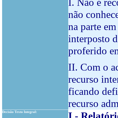
I. Não é rec
não conhece
na parte em
interposto 
proferido em
II. Com o a
recurso inte
ficando def
recurso adm
Decisão Texto Integral:
I - Relatór