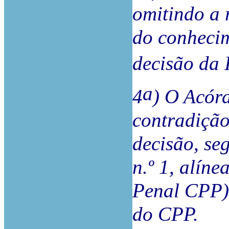
omitindo a 
do conhecim
decisão da 
a
4
) O Acór
contradição
decisão, se
n.º 1, alín
Penal CPP), 
do CPP.