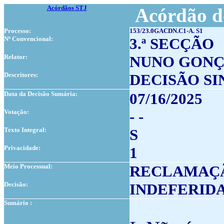
Acórdãos STJ
Acórdão d
Processo:
153/23.0GACDN.C1-A. S1
Nº Convencional:
3.ª SECÇÃO
Relator:
NUNO GONÇ
Descritores:
DECISÃO S
Data da Decisão Sumária:
07/16/2025
Votação:
- -
Texto Integral:
S
Privacidade:
1
Meio Processual:
RECLAMAÇÃO
Decisão:
INDEFERID
Sumário :