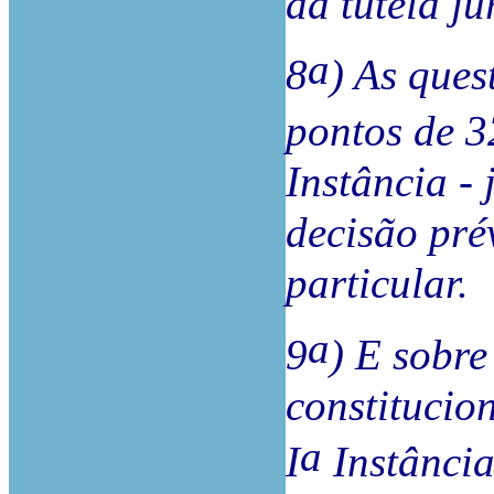
da tutela ju
a
8
) As ques
pontos de 3
Instância -
decisão pré
particular.
a
9
) E sobre
constitucio
a
I
Instância