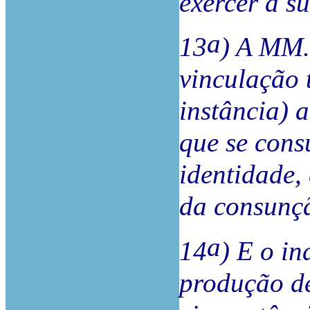
exercer a su
a
13
) A MM.
vinculação 
instância) 
que se cons
identidade,
da consunçã
a
14
) E o i
produção de