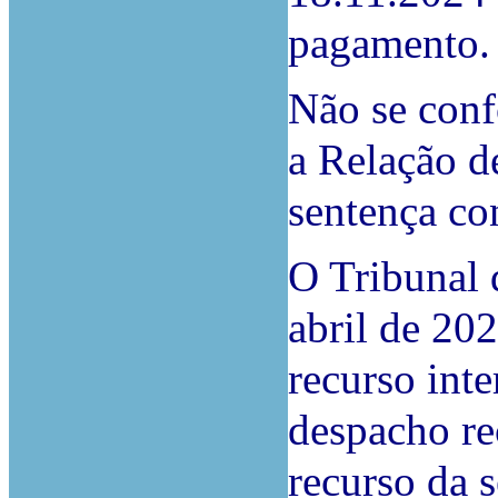
pagamento.
Não se conf
a Relação d
sentença co
O Tribunal 
abril de 20
recurso int
despacho re
recurso da s