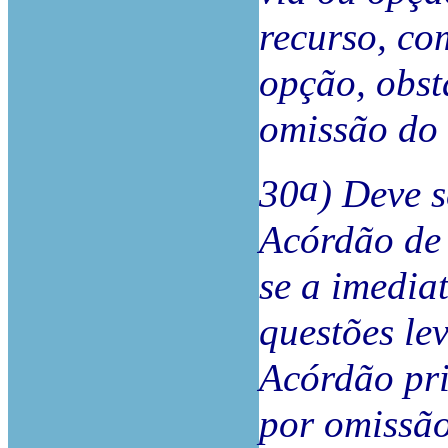
recurso, co
opção, obst
omissão do 
a
30
) Deve 
Acórdão de 
se a imedia
questões le
Acórdão pri
por omissão