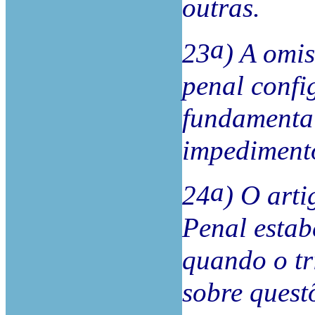
outras.
a
23
) A omi
penal confi
fundamenta
impedimento
a
24
) O art
Penal estab
quando o tr
sobre quest