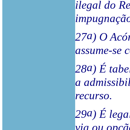
ilegal do Re
impugnação 
a
27
) O Acó
assume-se 
a
28
) É tabe
a admissibi
recurso.
a
29
) É leg
via ou opçã