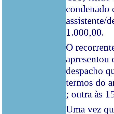
condenado e
assistente/
1.000,00.
O recorrent
apresentou 
despacho qu
termos do a
; outra às 1
Uma vez que