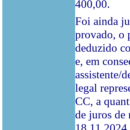
400,00.
Foi ainda j
provado, o 
deduzido c
e, em conse
assistente/
legal repres
CC, a quant
de juros de 
18.11.2024 e