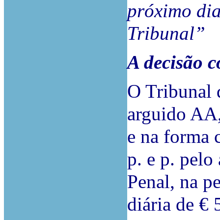
próximo dia
Tribunal”
A decisão c
O Tribunal 
arguido AA, 
e na forma 
p. e p. pelo
Penal, na pe
diária de € 