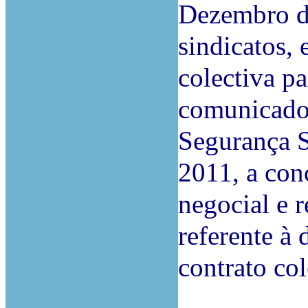
Dezembro de
sindicatos,
colectiva pa
comunicado 
Segurança S
2011, a con
negocial e 
referente à
contrato col