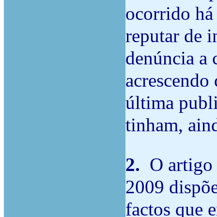
ocorrido há
reputar de i
denúncia a c
acrescendo 
última publ
tinham, aind
2.
O artigo
2009 dispõe
factos que e