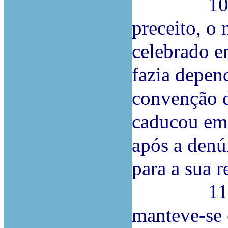
10.ª Por
preceito, o
celebrado e
fazia depen
convenção d
caducou em 
após a denú
para a sua r
11.ª A pa
manteve-se 