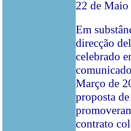
22 de Maio
Em substânc
direcção de
celebrado en
comunicado 
Março de 2
proposta de 
promoveram
contrato col