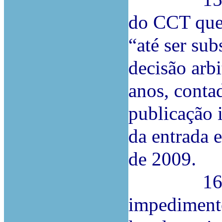
do CCT que 
“até ser su
decisão arbi
anos, conta
publicação 
da entrada 
de 2009.
16.ª Pelo
impediment