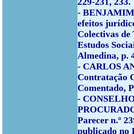
229-231, 233.
- BENJAMIM 
efeitos juríd
Colectivas de 
Estudos Socia
Almedina, p. 
- CARLOS AN
Contratação C
Comentado, Pe
- CONSELH
PROCURADO
Parecer n.º 2
publicado no D