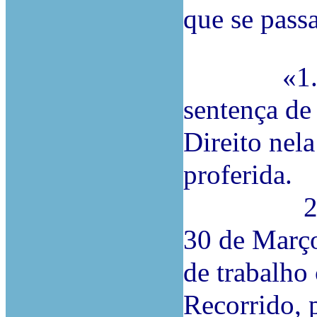
que se pass
«1.ª A R
sentença de 
Direito nela
pro
2.ª Os e
30 de Março
de trabalho
Recorrido, 