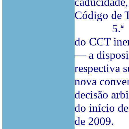
caducidade,
Código de T
5.ª O fac
do CCT iner
— a disposi
respectiva s
nova conven
decisão arb
do início d
de 2009.