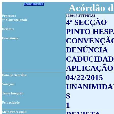
Acórdãos STJ
Acórdão d
Processo:
1220/13.3TTPRT.S1
Nº Convencional:
4ª SECÇÃO
Relator:
PINTO HES
Descritores:
CONVENÇÃO
DENÚNCIA
CADUCIDAD
APLICAÇÃO
Data do Acordão:
04/22/2015
Votação:
UNANIMIDA
Texto Integral:
S
Privacidade:
1
Meio Processual: