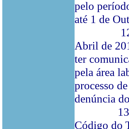
pelo períod
até 1 de Ou
12.ª O 
Abril de 20
ter comunic
pela área l
processo de
denúncia d
13.ª A ap
Código do 