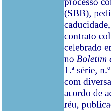
processo c
(SBB), pedi
caducidade,
contrato co
celebrado en
no
Boletim
1.ª série, n
com diversa
acordo de a
réu, public