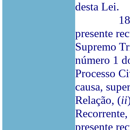
desta Lei.
18.ª A R
presente re
Supremo Tri
número 1 do
Processo Civ
causa, super
Relação, (
ii
Recorrente, 
presente rec