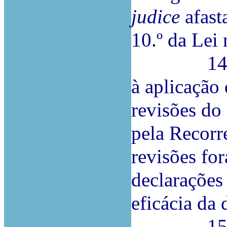
judice
afasta
10.º da Lei 
14.ª Não
à aplicação 
revisões do
pela Recorr
revisões f
declarações
eficácia da
15.ª Tam