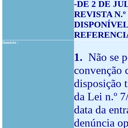
-DE 2 DE JU
REVISTA N.º 
DISPONÍVEL
REFERENCIA
Sumário :
1.
Não se p
convenção c
disposição t
da Lei n.º 7
data da ent
denúncia op