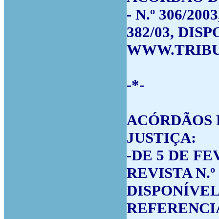
- N.º 306/20
382/03, DIS
WWW.TRIBU
-*-
ACÓRDÃOS 
JUSTIÇA:
-DE 5 DE F
REVISTA N.º 
DISPONÍVEL
REFERENCIA