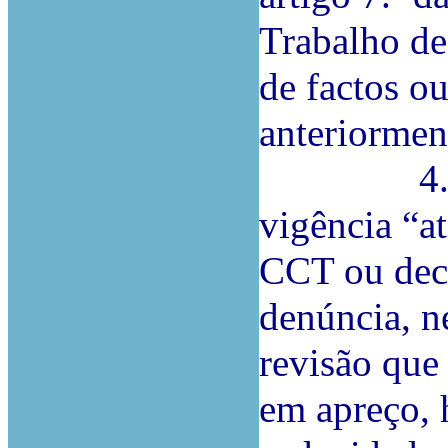
Trabalho de 
de factos o
anteriormen
4.ª Porq
vigência “a
CCT ou deci
denúncia, n
revisão que
em apreço, 