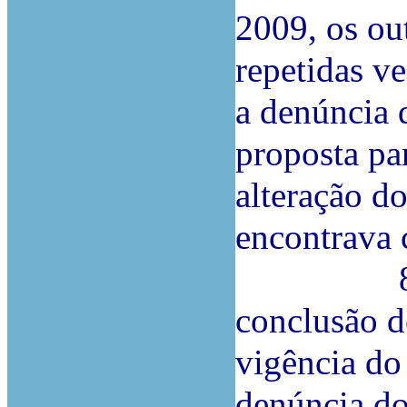
2009, os ou
repetidas v
a denúncia 
proposta par
alteração do
encontrava 
8.ª Raz
conclusão d
vigência do
denúncia do