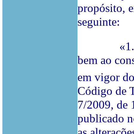
propósito, 
seguinte:
«1. O tr
bem ao cons
em vigor do 
Código de T
7/2009, de 
publicado n
as alteraçõ