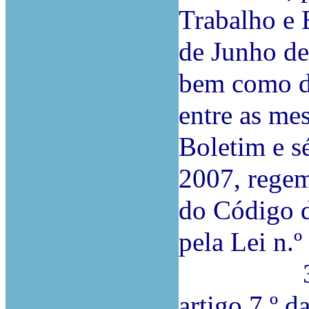
Trabalho e E
de Junho de
bem como d
entre as me
Boletim e sé
2007, regem
do Código d
pela Lei n.º
3.ª Por 
artigo 7.º d