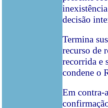
inexistênci
decisão inte
Termina sus
recurso de 
recorrida e 
condene o 
Em contra-a
confirmação