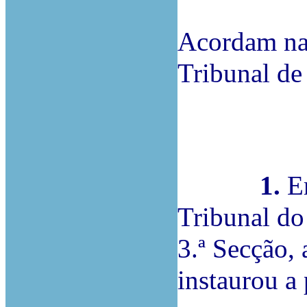
Acordam na
Tribunal de 
1.
Em
Tribunal do
3.ª Secçã
instaurou a