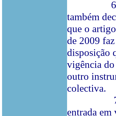
6.ª Na m
também deco
que o artig
de 2009 faz
disposição 
vigência do
outro instr
colectiva.
7.ª Ante
entrada em 