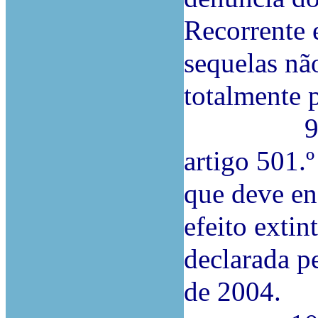
Recorrente e
sequelas nã
totalmente 
9.ª Con
artigo 501.
que deve en
efeito exti
declarada p
de 2004.