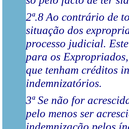
só pelo facto de ter s
2ª.8 Ao contrário de t
situação dos expropria
processo judicial. Est
para os Expropriados,
que tenham créditos i
indemnizatórios.
3ª Se não for acrescid
pelo menos ser acresc
indemnização pelos índ