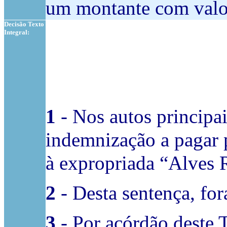
um montante com valor
Decisão Texto
Integral:
1
- Nos autos principai
indemnização a pagar p
à expropriada “Alves 
2
- Desta sentença, fo
3
- Por acórdão deste 