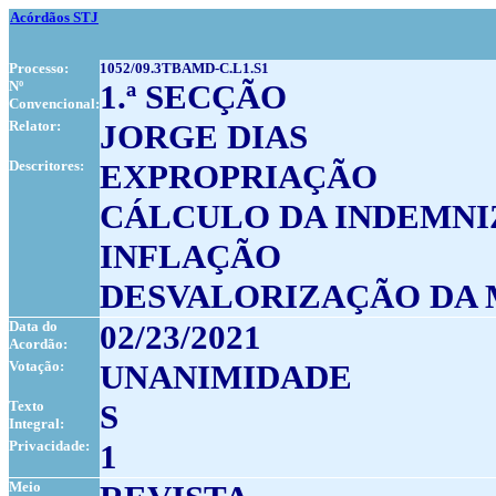
Acórdãos STJ
Processo:
1052/09.3TBAMD-C.L1.S1
Nº
1.ª SECÇÃO
Convencional:
Relator:
JORGE DIAS
Descritores:
EXPROPRIAÇÃO
CÁLCULO DA INDEMN
INFLAÇÃO
DESVALORIZAÇÃO DA
Data do
02/23/2021
Acordão:
Votação:
UNANIMIDADE
Texto
S
Integral:
Privacidade:
1
Meio