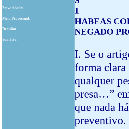
S
Privacidade:
1
Meio Processual:
HABEAS CO
Decisão:
NEGADO P
Sumário :
I. Se o arti
forma clara 
qualquer pe
presa…” em 
que nada há
preventivo.