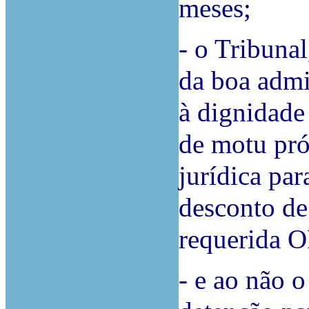
meses;
- o Tribunal
da boa admi
à dignidade
de motu pró
jurídica par
desconto de
requerida O
- e ao não o