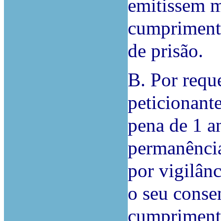
emitissem m
cumpriment
de prisão.
B. Por requ
peticionant
pena de 1 a
permanência
por vigilânc
o seu conse
cumpriment