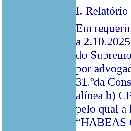
I. Relatório
Em requerim
a 2.10.2025,
do Supremo 
por advogad
31.ºda Cons
alínea b) C
pelo qual a 
“HABEAS 