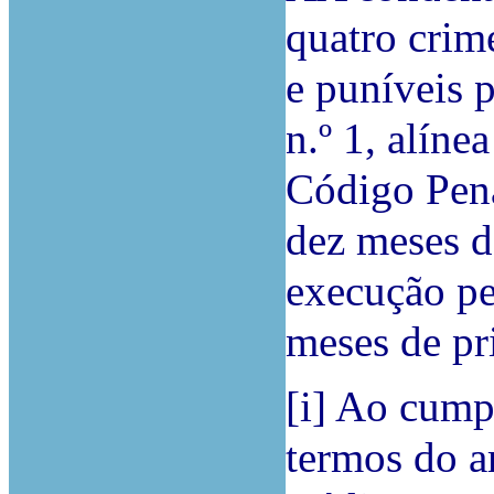
quatro crime
e puníveis p
n.º 1, alínea
Código Pena
dez meses d
execução pe
meses de pri
[i] Ao cump
termos do ar