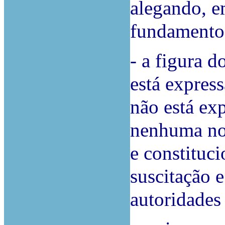
alegando, e
fundamento
- a figura 
está expres
não está ex
nenhuma nor
e constituc
suscitação e
autoridades