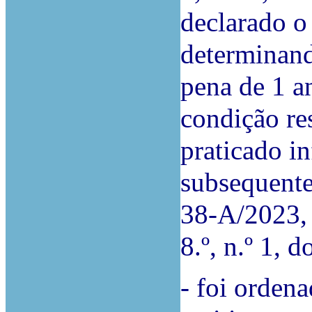
declarado o
determinand
pena de 1 a
condição res
praticado i
subsequente
38-A/2023, 
8.º, n.º 1, 
- foi ordena