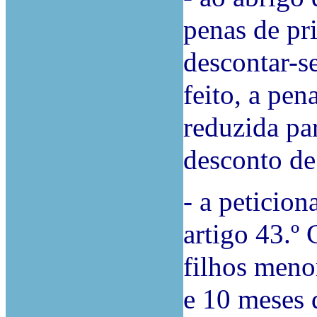
penas de pr
descontar-se
feito, a pen
reduzida pa
desconto de
- a peticion
artigo 43.º
filhos meno
e 10 meses 