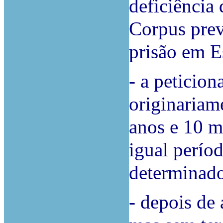
deficiência
Corpus prev
prisão em E
- a peticio
originariam
anos e 10 m
igual perío
determinad
- depois de