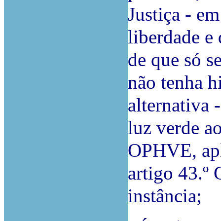
Justiça - e
liberdade e
de que só s
não tenha h
alternativa 
luz verde a
OPHVE, apli
artigo 43.º
instância;