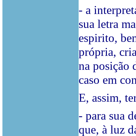
- a interpre
sua letra ma
espirito, b
própria, cr
na posição d
caso em con
E, assim, te
- para sua 
que, à luz d