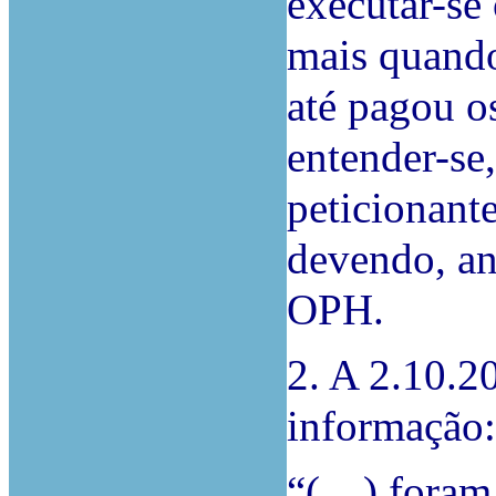
executar-se 
mais quando
até pagou o
entender-se,
peticionant
devendo, an
OPH.
2. A 2.10.20
informação:
“(…) foram