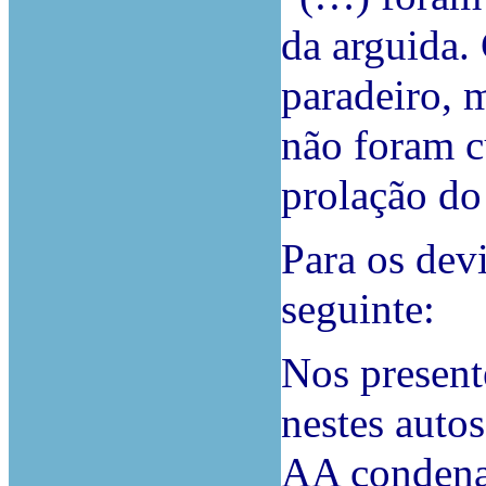
da arguida.
paradeiro, 
não foram c
prolação do
Para os devi
seguinte:
Nos present
nestes auto
AA condenad