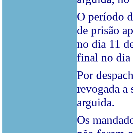
O período d
de prisão ap
no dia 11 d
final no di
Por despach
revogada a 
arguida.
Os mandados