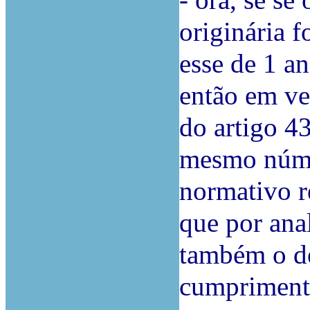
- ora, se se
originária 
esse de 1 a
então em vez
do artigo 43
mesmo númer
normativo r
que por ana
também o de
cumprimento