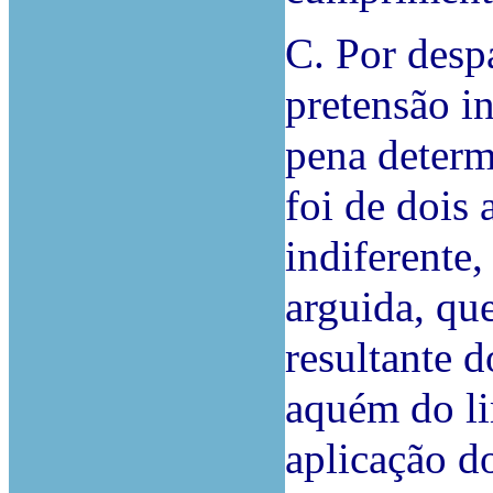
C. Por desp
pretensão i
pena determ
foi de dois
indiferente,
arguida, qu
resultante 
aquém do li
aplicação d