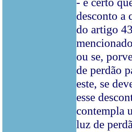
- é certo qu
desconto a q
do artigo 43
mencionado 
ou se, porv
de perdão p
este, se dev
esse descon
contempla u
luz de perd