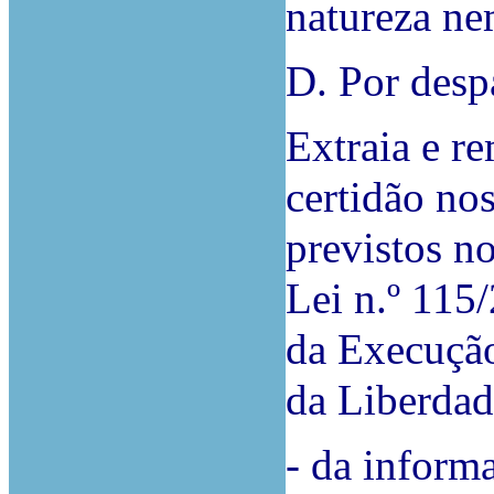
natureza ne
D. Por desp
Extraia e r
certidão nos
previstos no
Lei n.º 115
da Execução
da Liberdad
- da informa