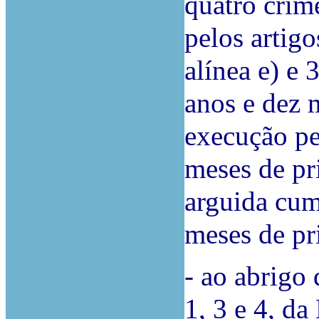
quatro crime
pelos artigo
alínea e) e 
anos e dez 
execução pe
meses de pr
arguida cum
meses de pr
- ao abrigo d
1, 3 e 4, da