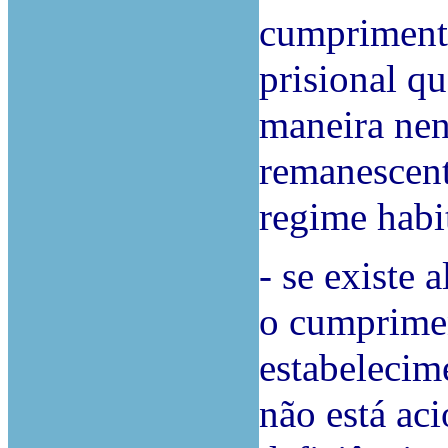
cumpriment
prisional qu
maneira nen
remanescent
regime habi
- se existe 
o cumprimen
estabelecim
não está ac