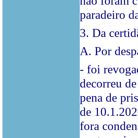
não foram c
paradeiro d
3. Da certid
A. Por desp
- foi revog
decorreu de
pena de pri
de 10.1.202
fora condena