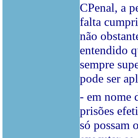
CPenal, a p
falta cumpr
não obstante
entendido q
sempre supe
pode ser ap
- em nome d
prisões efet
só possam o