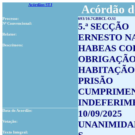
Acórdãos STJ
Acórdão d
Processo:
693/16.7GBBCL-O.S1
Nº Convencional:
5.ª SECÇÃO
Relator:
ERNESTO N
Descritores:
HABEAS CO
OBRIGAÇÃO
HABITAÇÃO
PRISÃO
CUMPRIMEN
INDEFERIM
Data do Acordão:
10/09/2025
Votação:
UNANIMIDA
Texto Integral: