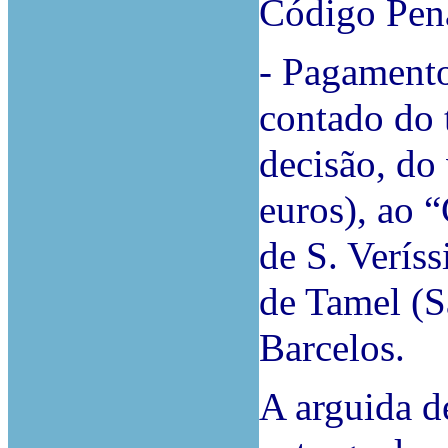
Código Pen
- Pagamento
contado do 
decisão, do
euros), ao 
de S. Veríss
de Tamel (S
Barcelos.
A arguida d