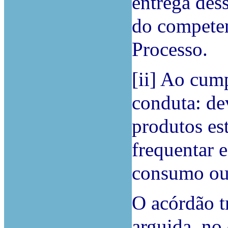
entrega des
do competen
Processo.
[ii] Ao cum
conduta: de
produtos es
frequentar 
consumo ou 
O acórdão t
arguida, no 