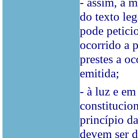
- assim, a m
do texto leg
pode petici
ocorrido a 
prestes a oc
emitida;
- à luz e e
constitucion
princípio d
devem ser d