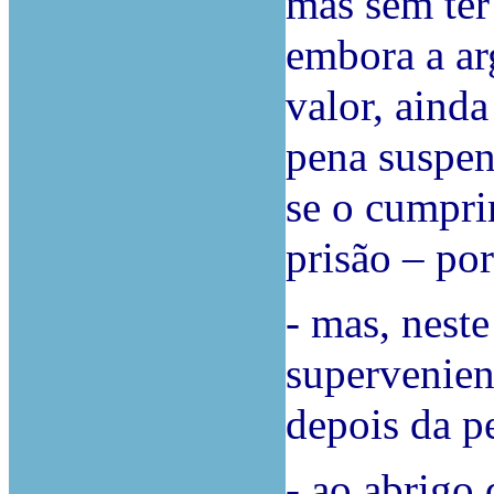
mas sem ter
embora a ar
valor, aind
pena suspen
se o cumpri
prisão – por
- mas, nest
supervenien
depois da p
- ao abrigo 