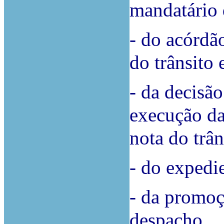
mandatário
- do acórdã
do trânsito
- da decisã
execução da
nota do trâ
- do expedie
- da promoç
despacho.