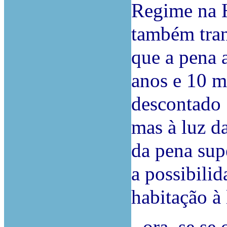
Regime na H
também tran
que a pena 
anos e 10 m
descontado 
mas à luz d
da pena supe
a possibili
habitação à 