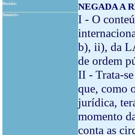
Decisão:
NEGADA A R
Sumário :
I - O conte
internacional
b), ii), da
de ordem pú
II - Trata-
que, como 
jurídica, te
momento da
conta as cir