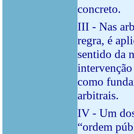
concreto.
III - Nas ar
regra, é apl
sentido da n
intervenção
como fundam
arbitrais.
IV - Um dos
“ordem públ