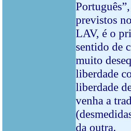
Português”, 
previstos no 
LAV, é o pr
sentido de 
muito desequ
liberdade co
liberdade d
venha a tra
(desmedidas
da outra.