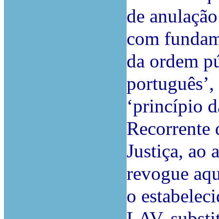
de anulação
com fundame
da ordem pú
português’,
‘princípio 
Recorrente 
Justiça, ao 
revogue aqu
o estabelecid
LAV, substi