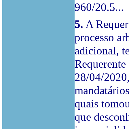
960/20.5...
5.
A Requeri
processo arb
adicional, 
Requerente 
28/04/2020,
mandatários 
quais tomou
que desconh