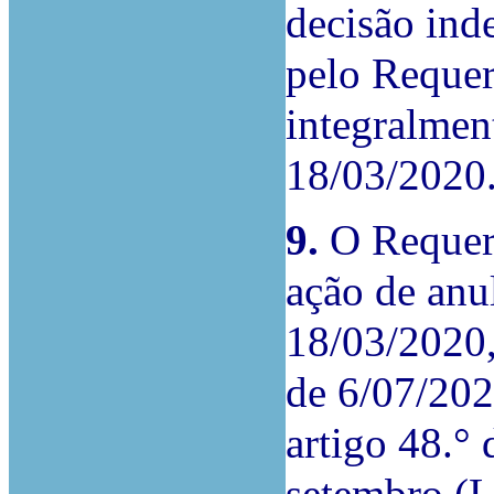
decisão ind
pelo Requer
integralmen
18/03/2020
9.
O Requere
ação de anu
18/03/2020,
de 6/07/202
artigo 48.° 