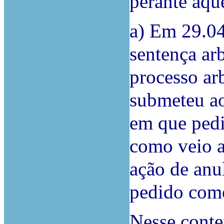
perante aque
a) Em 29.04
sentença arb
processo arb
submeteu ao
em que pedi
como veio a 
ação de anu
pedido como
Nesse conte