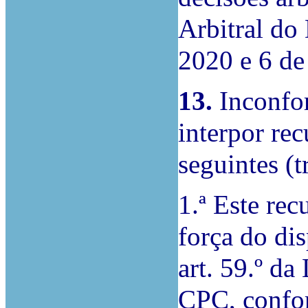
Arbitral do
2020 e 6 de
13.
Inconfo
interpor rec
seguintes (t
1.ª Este rec
força do dis
art. 59.º da
CPC, confor