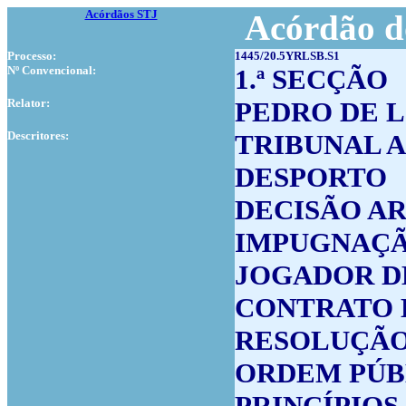
Acórdãos STJ
Acórdão d
Processo:
1445/20.5YRLSB.S1
Nº Convencional:
1.ª SECÇÃO
Relator:
PEDRO DE 
Descritores:
TRIBUNAL 
DESPORTO
DECISÃO A
IMPUGNAÇ
JOGADOR D
CONTRATO 
RESOLUÇÃO
ORDEM PÚB
PRINCÍPIOS