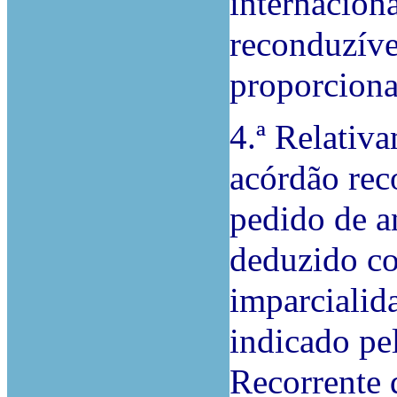
internacion
reconduzíve
proporciona
4.ª Relativ
acórdão rec
pedido de a
deduzido co
imparcialid
indicado pe
Recorrente 