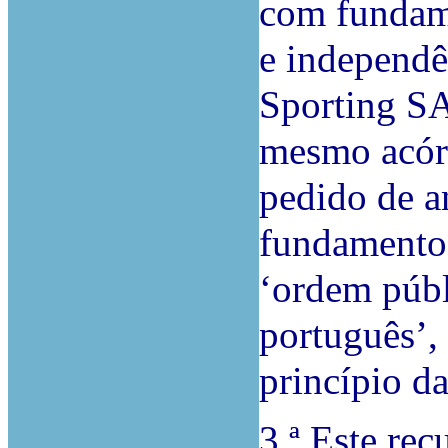
com fundame
e independê
Sporting SA
mesmo acór
pedido de 
fundamento 
‘ordem públ
português’,
princípio d
3.ª Este rec