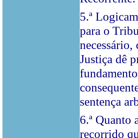
5.ª Logicam
para o Tribu
necessário,
Justiça dê 
fundamento 
consequente
sentença ar
6.ª Quanto 
recorrido q