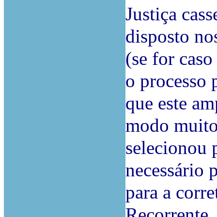
Justiça cass
disposto nos 
(se for caso
o processo 
que este amp
modo muito 
selecionou p
necessário p
para a corre
Recorrente.