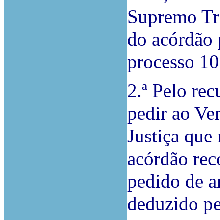
Supremo Tri
do acórdão 
processo 10
2.ª Pelo rec
pedir ao Ve
Justiça que 
acórdão rec
pedido de a
deduzido pe