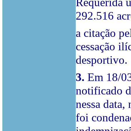
Requerida 
292.516 acr
a citação p
cessação ilí
desportivo.
3.
Em 18/03/
notificado 
nessa data,
foi condena