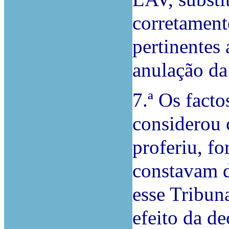
corretament
pertinentes
anulação da
7.ª Os facto
considerou
proferiu, f
constavam d
esse Tribuna
efeito da de