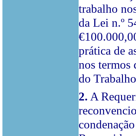
trabalho no
da Lei n.º 5
€100.000,00
prática de 
nos termos 
do Trabalho
2.
A Requeri
reconvencio
condenação 