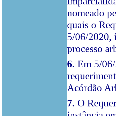
imparcialid
nomeado pe
quais o Req
5/06/2020, 
processo arb
6.
Em 5/06/2
requeriment
Acórdão Arb
7.
O Requere
instância e