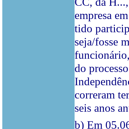
CC, da H...
empresa em 
tido partici
seja/fosse 
funcionário
do processo
Independênc
correram te
seis anos an
b) Em 05.06