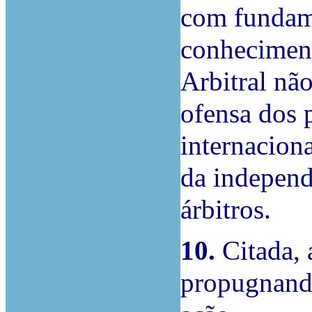
com fundam
conheciment
Arbitral nã
ofensa dos 
internacion
da independ
árbitros.
10.
Citada, 
propugnando