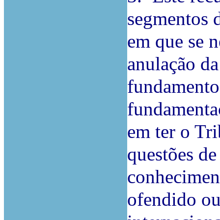
segmentos d
em que se n
anulação da
fundamento
fundamentaç
em ter o Tr
questões de
conheciment
ofendido ou