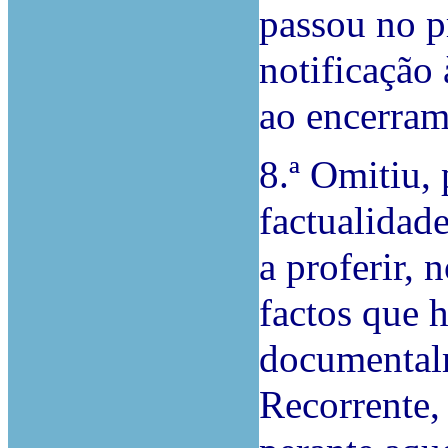
passou no pr
notificação 
ao encerram
8.ª Omitiu, 
factualidade
a proferir,
factos que 
documentalm
Recorrente,