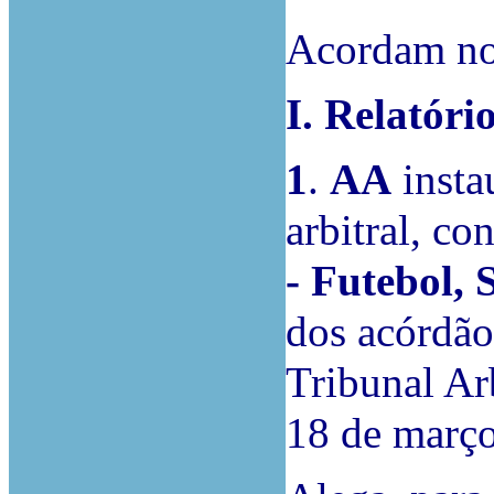
Acordam no 
I.
Relatóri
1
.
AA
insta
arbitral, co
- Futebol,
dos acórdãos
Tribunal Ar
18 de março