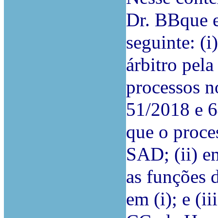
Dr. BBque e
seguinte: (
árbitro pel
processos 
51/2018 e 
que o proce
SAD; (ii) e
as funções d
em (i); e (i