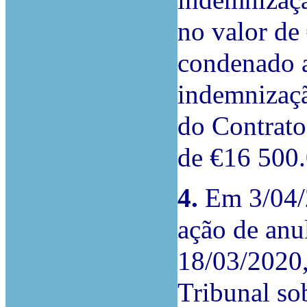
indemnizaçã
no valor de
condenado 
indemnizaçã
do Contrato
de €16 500.
4.
Em 3/04/2
ação de anu
18/03/2020,
Tribunal so