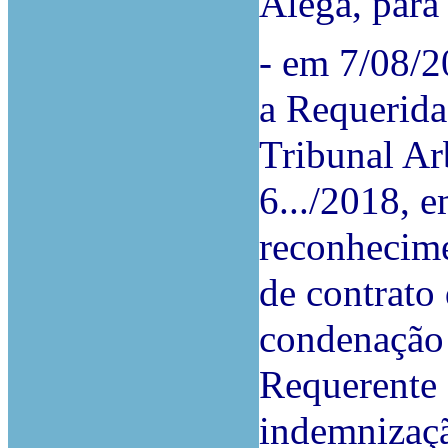
Alega, para 
- em 7/08/20
a Requerida
Tribunal Ar
6.../2018, 
reconhecime
de contrato 
condenação 
Requerente 
indemnizaçã