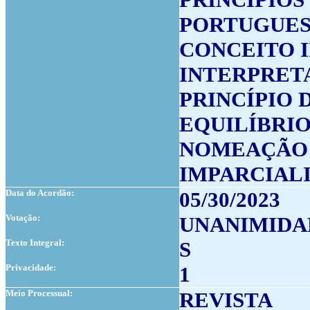
PORTUGUE
CONCEITO 
INTERPRET
PRINCÍPIO
EQUILÍBRIO
NOMEAÇÃO 
IMPARCIAL
Data do Acordão:
05/30/2023
Votação:
UNANIMIDA
Texto Integral:
S
Privacidade:
1
Meio Processual:
REVISTA