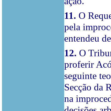
ação.
11.
O Reque
pela improc
entendeu de
12.
O Tribun
proferir Ac
seguinte teo
Secção da R
na improced
decisões arb