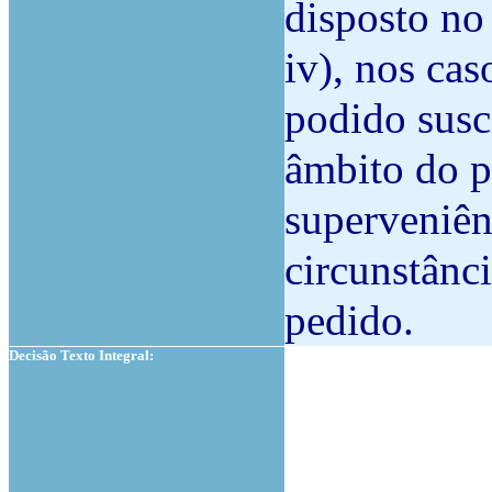
disposto no a
iv), nos cas
podido susc
âmbito do p
superveniên
circunstânc
pedido.
Decisão Texto Integral: