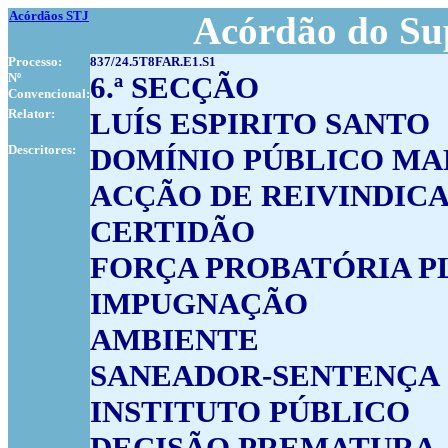
Acórdãos STJ
Acórdão do Su
Processo:
837/24.5T8FAR.E1.S1
Nº
6.ª SECÇÃO
Convencional:
Relator:
LUÍS ESPIRITO SANTO
Descritores:
DOMÍNIO PÚBLICO MA
ACÇÃO DE REIVINDIC
CERTIDÃO
FORÇA PROBATÓRIA P
IMPUGNAÇÃO
AMBIENTE
SANEADOR-SENTENÇA
INSTITUTO PÚBLICO
DECISÃO PREMATURA