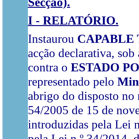
Secção).
I - RELATÓRIO.
Instaurou
CAPABLE 
acção declarativa, so
contra o
ESTADO P
representado pelo
Mini
abrigo do disposto no n
54/2005 de 15 de nove
introduzidas pela Lei 
pela Lei n.º 34/2014, 