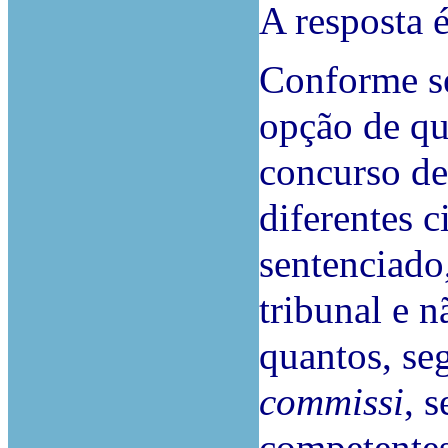
A resposta é
Conforme se
opção de q
concurso d
diferentes c
sentenciado
tribunal e 
quantos, se
commissi
, 
competentes