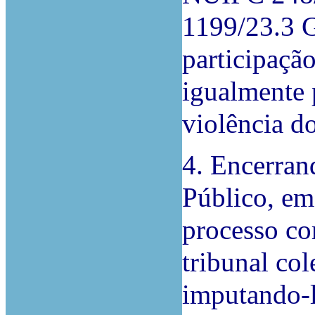
1199/23.3 
participaçã
igualmente 
violência d
4. Encerran
Público, em
processo c
tribunal col
imputando-l