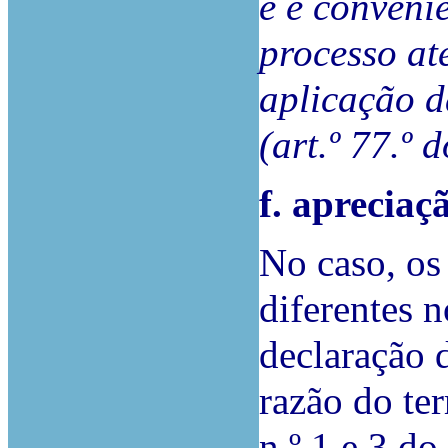
e é conveni
processo at
aplicação d
(art.º 77.º
f. apreciaç
No caso, os
diferentes 
declaração 
razão do ter
n.º 1 e 3 do