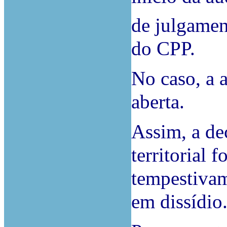
de julgament
do CPP.
No caso, a 
aberta.
Assim, a de
territorial 
tempestivam
em dissídio