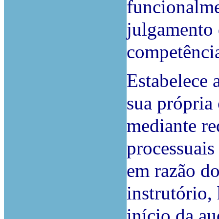
funcionalme
julgamento 
competência
Estabelece a
sua própria
mediante re
processuais
em razão do 
instrutório,
início da au