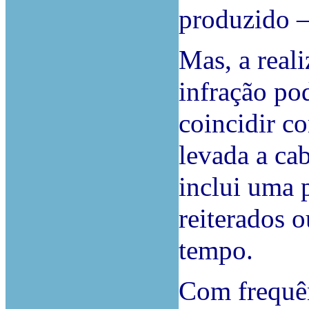
produzido –
Mas, a real
infração po
coincidir c
levada a cab
inclui uma 
reiterados 
tempo.
Com frequê