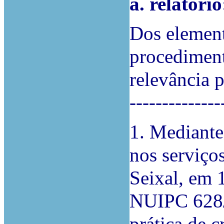
a. relatório
Dos element
procediment
relevância p
--------------
1. Mediante
nos serviço
Seixal, em 
NUIPC 628/