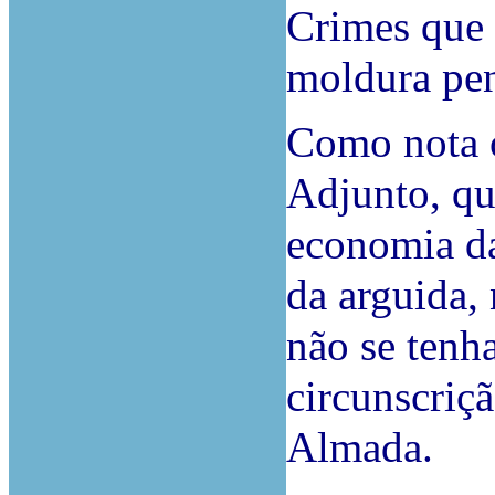
Crimes que 
moldura pen
Como nota 
Adjunto, qu
economia da
da arguida,
não se ten
circunscriçã
Almada.