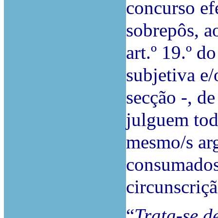
concurso efe
sobrepôs, ao
art.º 19.º 
subjetiva e
secção -, d
julguem tod
mesmo/s arg
consumados 
circunscriçã
“
Trata-se d