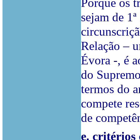
Porque os t
sejam de 1ª 
circunscriçã
Relação – u
Évora -, é a
do Supremo 
termos do ar
compete res
de competênc
e. critério