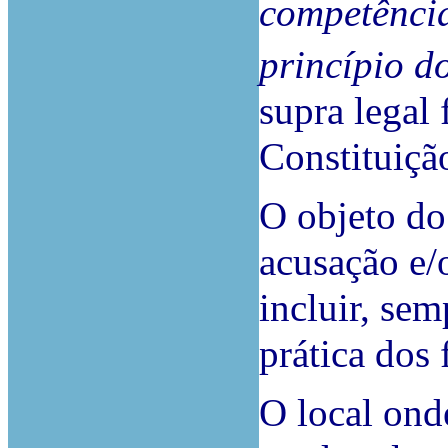
competência
princípio do
supra legal 
Constituiçã
O objeto do
acusação e/
incluir, sem
prática dos
O local ond