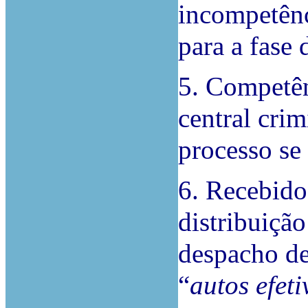
incompetênci
para a fase 
5. Competên
central cri
processo se 
6. Recebido
distribuição
despacho de
“
autos efet