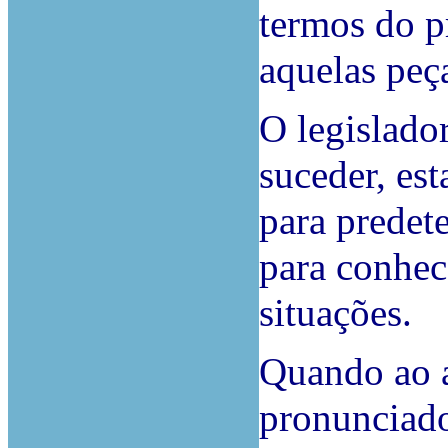
termos do p
aquelas peç
O legislado
suceder, est
para predete
para conhec
situações.
Quando ao a
pronunciad