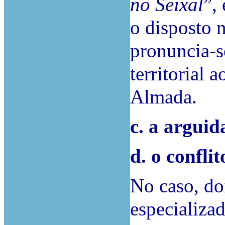
no Seixal
”,
o disposto n
pronuncia-s
territorial 
Almada.
c. a arguid
d.
o conflit
No caso, doi
especializa