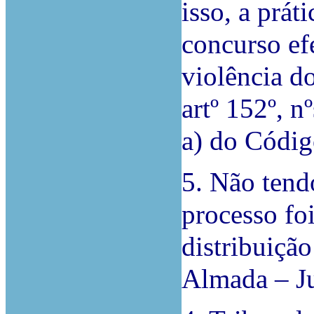
isso, a prát
concurso ef
violência do
artº 152º, nº
a) do Códig
5. Não tend
processo fo
distribuição
Almada – Ju