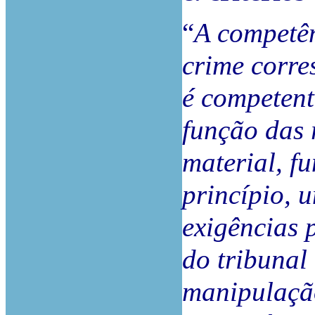
“
A competên
crime corre
é competent
função das 
material, fu
princípio, 
exigências 
do tribunal
manipulação