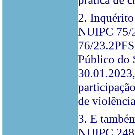
prática de c
2. Inquérito
NUIPC 75/
76/23.2PFSX
Público do 
30.01.2023,
participaçã
de violênci
3. E também
NUIPC 248