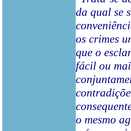
da qual se 
conveniênci
os crimes u
que o escla
fácil ou ma
conjuntamen
contradiçõe
consequente
o mesmo age