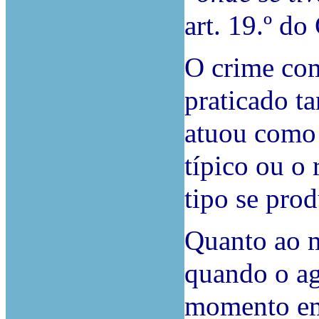
art. 19.º do
O crime com
praticado t
atuou como 
típico ou o
tipo se prod
Quanto ao m
quando o ag
momento em 