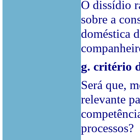
O dissídio 
sobre a con
doméstica d
companheiro
g. critério 
Será que, m
relevante pa
competência
processos?