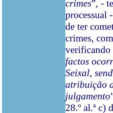
crimes
”, - 
processual 
de ter come
crimes, com
verificando
factos ocorr
Seixal, send
atribuição 
julgamento
28.º al.ª c