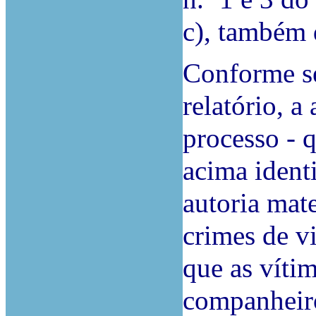
c), também
Conforme se
relatório, 
processo - 
acima ident
autoria mat
crimes de v
que as víti
companheiro 