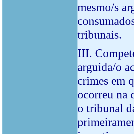
mesmo/s arg
consumados 
tribunais.
III.
Compete
arguida/o a
crimes em q
ocorreu na c
o tribunal 
primeiramen