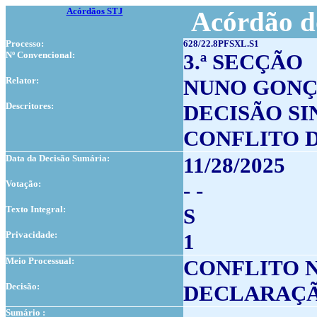
Acórdãos STJ
Acórdão d
Processo:
628/22.8PFSXL.S1
Nº Convencional:
3.ª SECÇÃO
Relator:
NUNO GONÇ
Descritores:
DECISÃO S
CONFLITO 
Data da Decisão Sumária:
11/28/2025
Votação:
- -
Texto Integral:
S
Privacidade:
1
Meio Processual:
CONFLITO 
Decisão:
DECLARAÇÃ
Sumário :