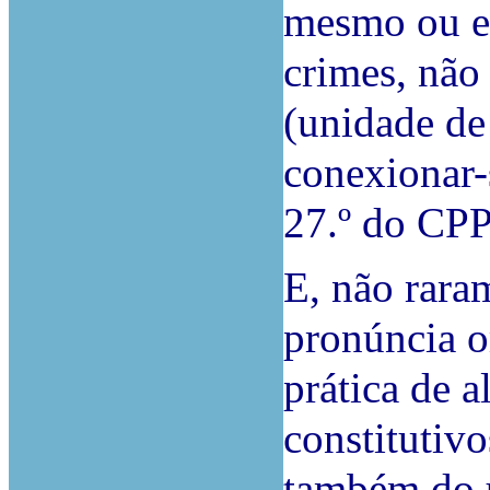
mesmo ou em
crimes, não
(unidade d
conexionar-s
27.º do CPP
E, não rara
pronúncia o
prática de a
constitutiv
também do ú