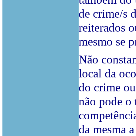
de crime/s 
reiterados 
mesmo se p
Não constan
local da oco
do crime ou
não pode o t
competência 
da mesma a 