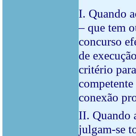
I. Quando a
– que tem o
concurso ef
de execução
critério par
competente 
conexão pro
II.
Quando a
julgam-se t