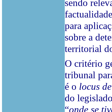
sendo releva
factualidade
para aplica
sobre a det
territorial 
O critério g
tribunal pa
é o
locus de
do legislado
“
onde se ti