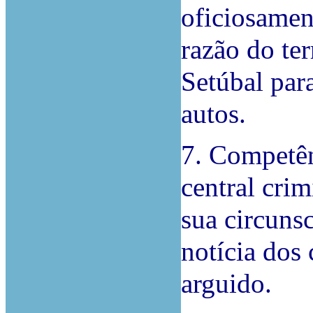
oficiosamen
razão do ter
Setúbal par
autos.
7. Competên
central crim
sua circuns
notícia dos
arguido.