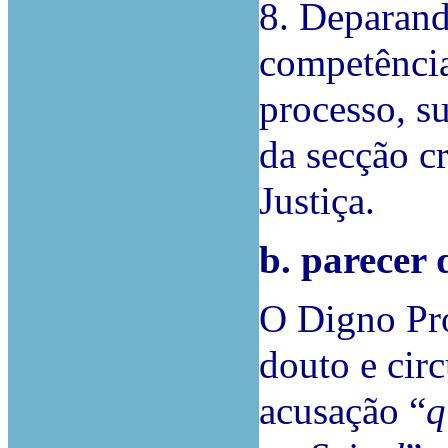
8. Deparand
competência
processo, su
da secção c
Justiça.
b. parecer 
O Digno Pr
douto e circ
acusação “
q