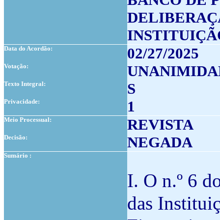
DELIBERAÇ
INSTITUIÇÃ
Data do Acordão:
02/27/2025
Votação:
UNANIMIDA
Texto Integral:
S
Privacidade:
1
Meio Processual:
REVISTA
Decisão:
NEGADA
Sumário :
I. O n.º 6 
das Institu