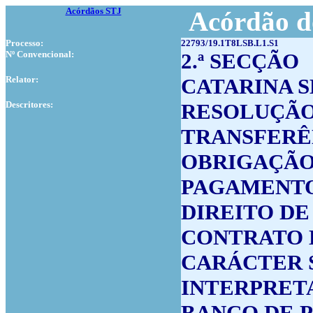
Acórdãos STJ
Acórdão d
Processo:
22793/19.1T8LSB.L1.S1
Nº Convencional:
2.ª SECÇÃO
Relator:
CATARINA 
Descritores:
RESOLUÇÃO
TRANSFERÊ
OBRIGAÇÃO
PAGAMENTO
DIREITO DE
CONTRATO 
CARÁCTER 
INTERPRET
BANCO DE 