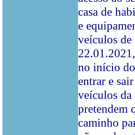
casa de hab
e equipamen
veículos de
22.01.2021,
no início d
entrar e sai
veículos da 
pretendem q
caminho par