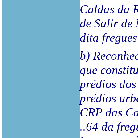
Caldas da R
de Salir de
dita fregues
b) Reconhec
que constitu
prédios dos 
prédios urb
CRP das Cal
..64 da freg