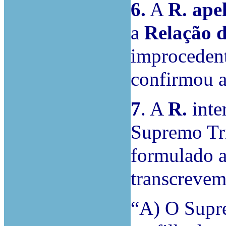
6.
A
R.
ape
a
Relação 
improcedent
confirmou a
7
. A
R.
inte
Supremo Tri
formulado a
transcrevem,
“A) O Supre