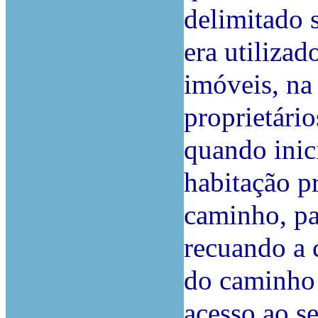
delimitado 
era utilizad
imóveis, na
proprietário
quando inic
habitação p
caminho, p
recuando a 
do caminho 
acesso ao se