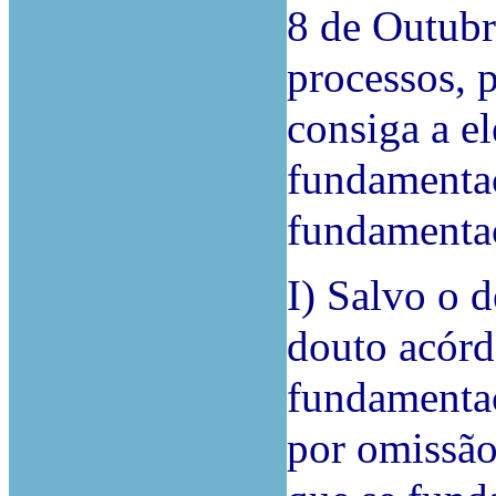
8 de Outubr
processos, 
consiga a el
fundamentaç
fundamenta
I) Salvo o d
douto acórd
fundamentaç
por omissão