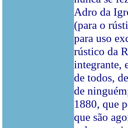
Adro da Igr
(para o rúst
para uso ex
rústico da R
integrante, 
de todos, d
de ninguém; 
1880, que pe
que são ago