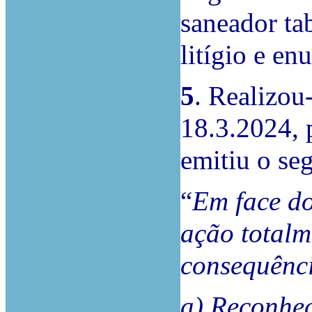
saneador tab
litígio e en
5
. Realizou
18.3.2024, 
emitiu o seg
“
Em face do
ação totalm
consequênc
a) Reconhec