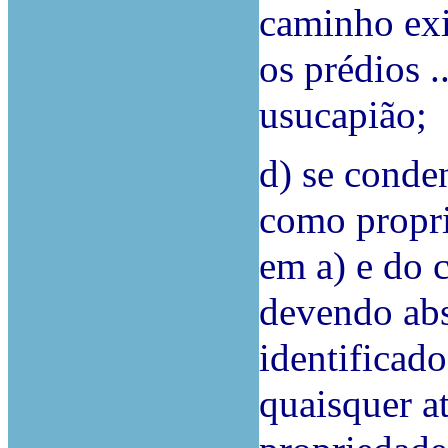
caminho exi
os prédios .
usucapião;
d) se conde
como propri
em a) e do 
devendo abst
identificad
quaisquer a