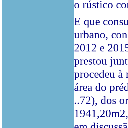
o rústico co
E que consu
urbano, con
2012 e 2015
prestou jun
procedeu à 
área do préd
..72), dos 
1941,20m2, 
em discussã