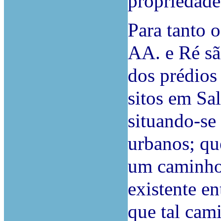
propriedad
Para tanto 
AA. e Ré sã
dos prédios
sitos em Sal
situando-se 
urbanos; que
um caminho
existente e
que tal cami