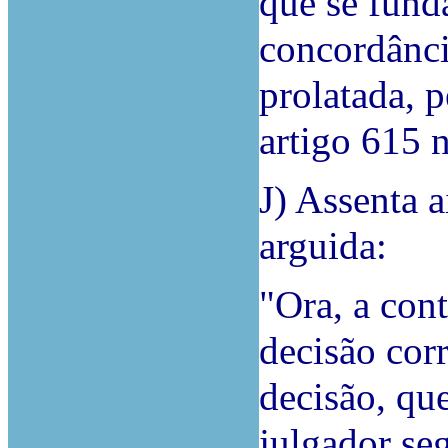
que se funda
concordânci
prolatada, 
artigo 615 
J) Assenta 
arguida:
"Ora, a con
decisão cor
decisão, qu
julgador se