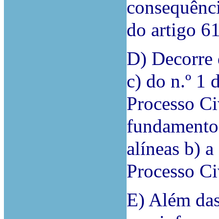
consequênci
do artigo 6
D) Decorre d
c) do n.º 1 
Processo Civ
fundamento 
alíneas b) a
Processo Ci
E) Além da