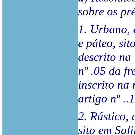
sobre os pr
1. Urbano, 
e páteo, si
descrito n
nº .05 da fr
inscrito na 
artigo nº ..
2. Rústico,
sito em Sal