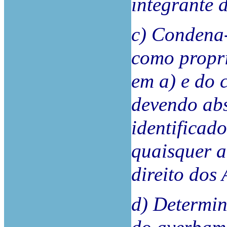
integrante 
c) Condena-
como propri
em a) e do 
devendo abs
identificad
quaisquer a
direito dos
d) Determin