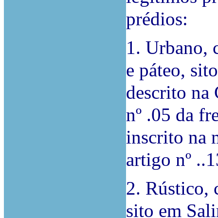
prédios:
1. Urbano, 
e páteo, sit
descrito na
nº .05 da fr
inscrito na 
artigo nº ..1
2. Rústico,
sito em Sal