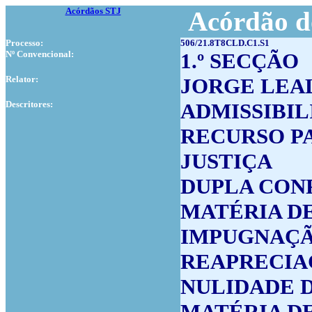
Acórdãos STJ
Acórdão d
Processo:
506/21.8T8CLD.C1.S1
Nº Convencional:
1.º SECÇÃO
Relator:
JORGE LEA
Descritores:
ADMISSIBI
RECURSO P
JUSTIÇA
DUPLA CO
MATÉRIA D
IMPUGNAÇÃ
REAPRECIA
NULIDADE 
MATÉRIA DE