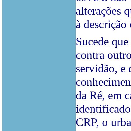
alterações q
à descrição 
Sucede que 
contra outr
servidão, e
conheciment
da Ré, em c
identificad
CRP, o urban