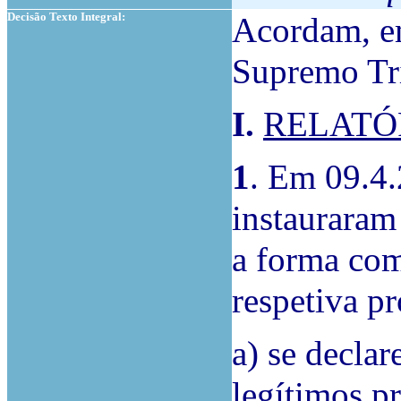
Decisão Texto Integral:
Acordam, em
Supremo Tri
I.
RELATÓ
1
. Em 09.4
instauraram 
a forma co
respetiva p
a) se decla
legítimos pr