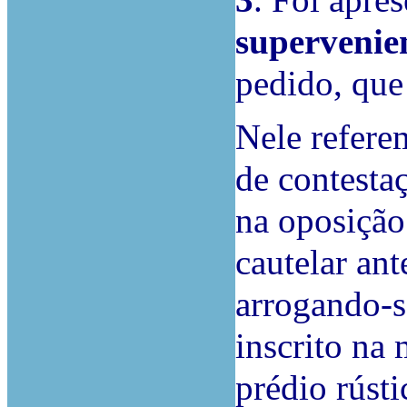
3
. Foi apre
supervenie
pedido, que
Nele refere
de contesta
na oposição
cautelar ant
arrogando-s
inscrito na 
prédio rústi