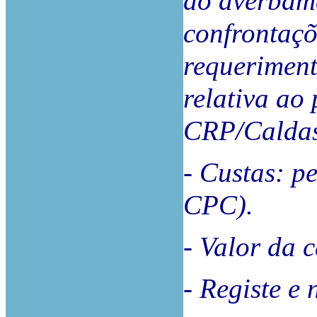
do averbame
confrontaçõ
requeriment
relativa ao 
CRP/Caldas
- Custas: pe
CPC).
- Valor da c
- Registe e 