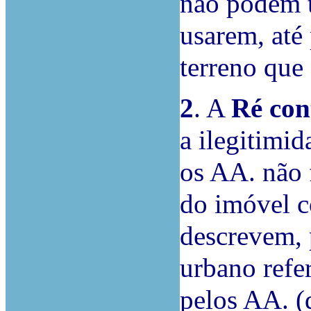
não podem t
usarem, até
terreno que 
2
. A
Ré con
a ilegitimi
os AA. não 
do imóvel c
descrevem, 
urbano refer
pelos AA. (