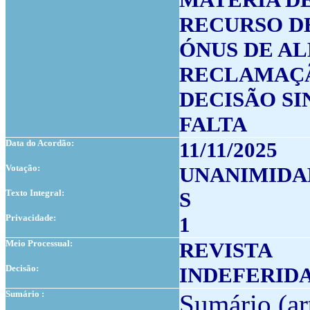
RECURSO D
ÓNUS DE A
RECLAMAÇÃ
DECISÃO S
FALTA
Data do Acordão:
11/11/2025
Votação:
UNANIMIDA
Texto Integral:
S
Privacidade:
1
Meio Processual:
REVISTA
Decisão:
INDEFERID
Sumário :
Sumário
(ar