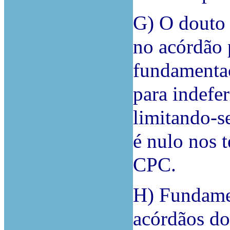
G) O douto 
no acórdão 
fundamentaç
para indefer
limitando-s
é nulo nos 
CPC.
H) Fundame
acórdãos do