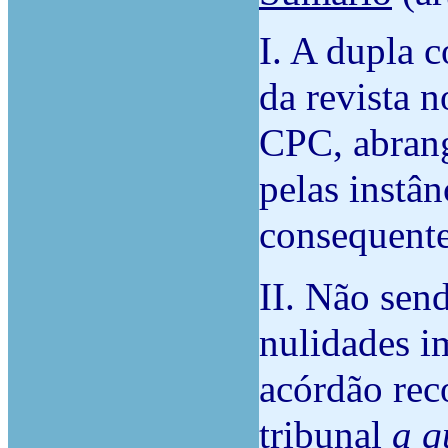
I. A dupla 
da revista n
CPC, abrang
pelas instân
consequente
II. Não send
nulidades i
acórdão rec
tribunal
a q