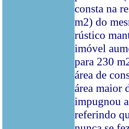
consta na re
m2) do mesm
rústico man
imóvel aume
para 230 m
área de con
área maior d
impugnou a 
referindo q
nunca se fe