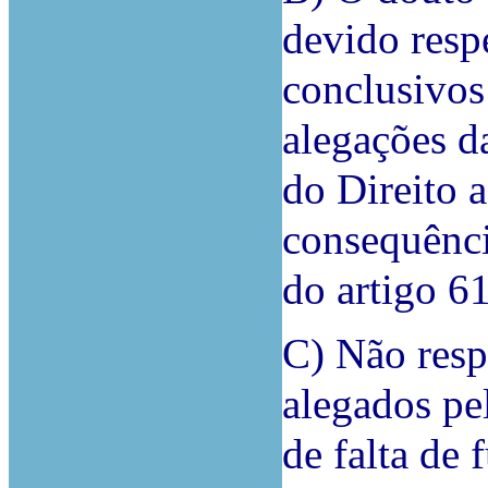
devido respe
conclusivos
alegações d
do Direito 
consequênci
do artigo 6
C) Não resp
alegados pel
de falta de