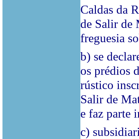
Caldas da R
de Salir de 
freguesia so
b) se declar
os prédios 
rústico insc
Salir de Mat
e faz parte 
c) subsidiar