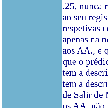
.25, nunca 
ao seu regis
respetivas c
apenas na no
aos AA., e q
que o prédi
tem a descri
tem a descri
de Salir de
os AA. não