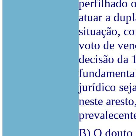
perfilhado 
atuar a dup
situação, c
voto de ven
decisão da 
fundamental
jurídico se
neste aresto
prevalecente
B) O douto 