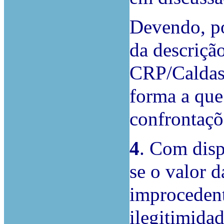
Devendo, po
da descriçã
CRP/Caldas 
forma a que
confrontaçõe
4
. Com disp
se o valor d
improcedent
ilegitimida