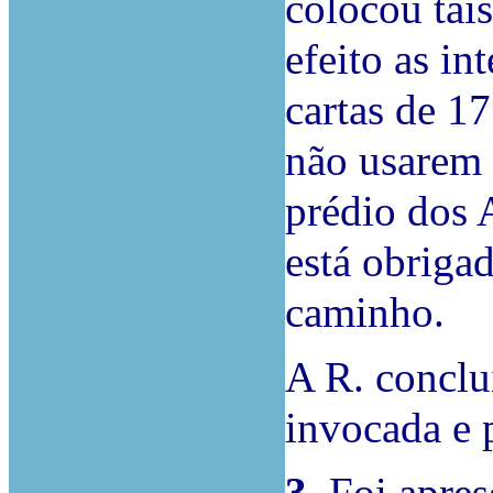
colocou tai
efeito as in
cartas de 1
não usarem 
prédio dos 
está obriga
caminho.
A R. conclu
invocada e 